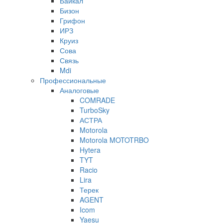
Байкал
Бизон
Грифон
ИРЗ
Круиз
Сова
Связь
Mdi
Профессиональные
Аналоговые
COMRADE
TurboSky
АСТРА
Motorola
Motorola MOTOTRBO
Hytera
TYT
Racio
Lira
Терек
AGENT
Icom
Yaesu