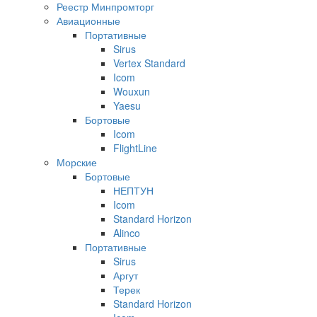
Реестр Минпромторг
Авиационные
Портативные
Sirus
Vertex Standard
Icom
Wouxun
Yaesu
Бортовые
Icom
FlightLine
Морские
Бортовые
НЕПТУН
Icom
Standard Horizon
Alinco
Портативные
Sirus
Аргут
Терек
Standard Horizon