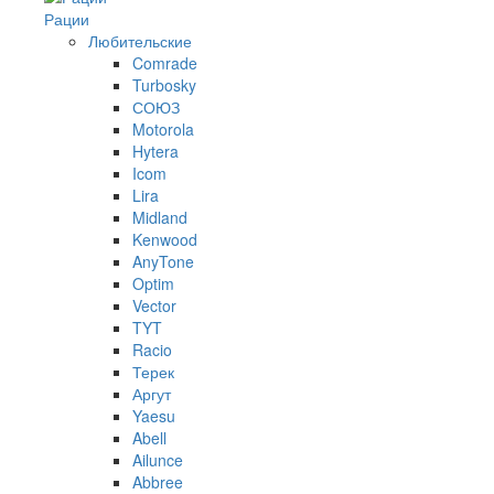
Рации
Любительские
Comrade
Turbosky
СОЮЗ
Motorola
Hytera
Icom
Lira
Midland
Kenwood
AnyTone
Optim
Vector
TYT
Racio
Терек
Аргут
Yaesu
Abell
Ailunce
Abbree