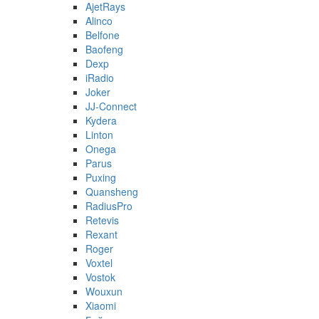
AjetRays
Alinco
Belfone
Baofeng
Dexp
iRadio
Joker
JJ-Connect
Kydera
Linton
Onega
Parus
Puxing
Quansheng
RadiusPro
Retevis
Rexant
Roger
Voxtel
Vostok
Wouxun
Xiaomi