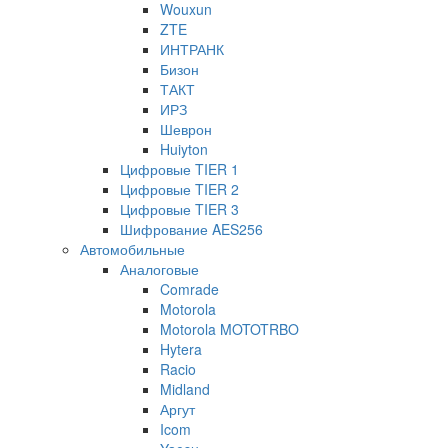
Wouxun
ZTE
ИНТРАНК
Бизон
ТАКТ
ИРЗ
Шеврон
Huiyton
Цифровые TIER 1
Цифровые TIER 2
Цифровые TIER 3
Шифрование AES256
Автомобильные
Аналоговые
Comrade
Motorola
Motorola MOTOTRBO
Hytera
Racio
Midland
Аргут
Icom