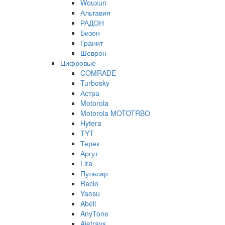
Wouxun
Альтавия
РАДОН
Бизон
Гранит
Шеврон
Цифровые
COMRADE
Turbosky
Астра
Motorola
Motorola MOTOTRBO
Hytera
TYT
Терек
Аргут
Lira
Пульсар
Racio
Yaesu
Abell
AnyTone
Ajetrays