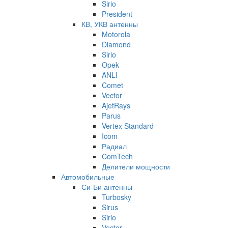
Sirio
President
КВ, УКВ антенны
Motorola
Diamond
Sirio
Opek
ANLI
Comet
Vector
AjetRays
Parus
Vertex Standard
Icom
Радиал
ComTech
Делители мощности
Автомобильные
Си-Би антенны
Turbosky
Sirus
Sirio
Vector