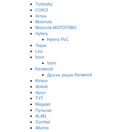
Turbosky
СОЮЗ
Астра
Motorola
Motorola MOTOTRBO
Hytera
Hytera PoC
Терек
Lira
Icom
Icom
Kenwood
Другие рации Kenwood
Kirisun
Vostok
Аргут
TYT
Megajet
Пульсар
ALAN
Combat
Ailunce