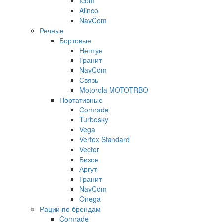
Icom
Alinco
NavCom
Речные
Бортовые
Нептун
Гранит
NavCom
Связь
Motorola MOTOTRBO
Портативные
Comrade
Turbosky
Vega
Vertex Standard
Vector
Бизон
Аргут
Гранит
NavCom
Onega
Рации по брендам
Comrade