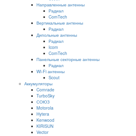
Направленные антенны
Радиал
ComTech
Вертикальные антенны
Радиал
Дипольные антенны
Радиал
Icom
ComTech
Панельные секторные антенны
Радиал
Wi-Fi антенны
Scout
Аккумуляторы
Comrade
TurboSky
СОЮЗ
Motorola
Hytera
Kenwood
KIRISUN
Vector