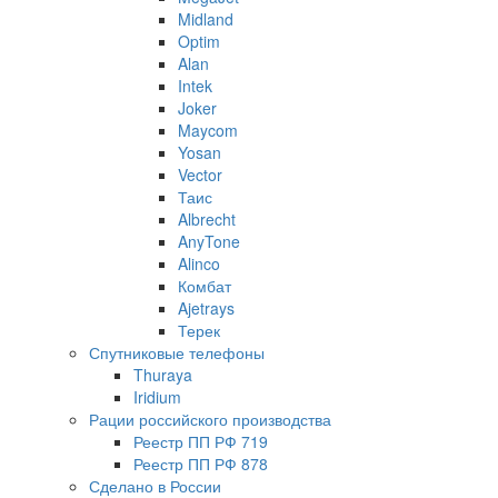
Midland
Optim
Alan
Intek
Joker
Maycom
Yosan
Vector
Таис
Albrecht
AnyTone
Alinco
Комбат
Ajetrays
Терек
Спутниковые телефоны
Thuraya
Iridium
Рации российского производства
Реестр ПП РФ 719
Реестр ПП РФ 878
Сделано в России