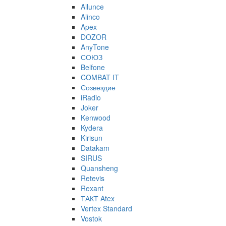
Ailunce
Alinco
Apex
DOZOR
AnyTone
СОЮЗ
Belfone
COMBAT IT
Созвездие
iRadio
Joker
Kenwood
Kydera
Kirisun
Datakam
SIRUS
Quansheng
Retevis
Rexant
ТАКТ Atex
Vertex Standard
Vostok