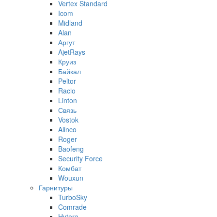
Vertex Standard
Icom
Midland
Alan
Аргут
AjetRays
Круиз
Байкал
Peltor
Racio
Linton
Связь
Vostok
Alinco
Roger
Baofeng
Security Force
Комбат
Wouxun
Гарнитуры
TurboSky
Comrade
Hytera