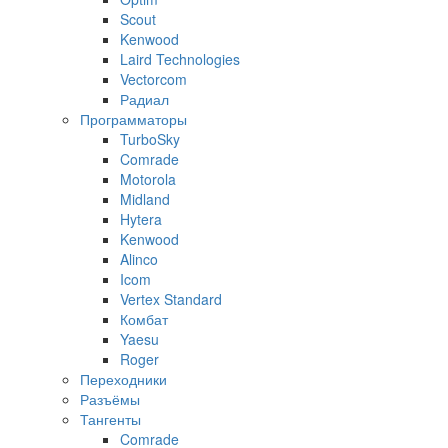
Scout
Kenwood
Laird Technologies
Vectorcom
Радиал
Программаторы
TurboSky
Comrade
Motorola
Midland
Hytera
Kenwood
Alinco
Icom
Vertex Standard
Комбат
Yaesu
Roger
Переходники
Разъёмы
Тангенты
Comrade