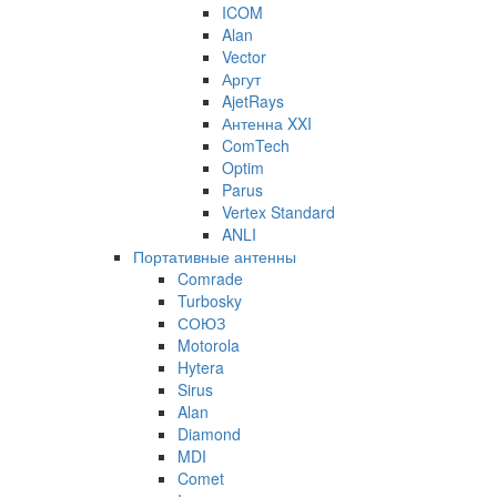
ICOM
Alan
Vector
Аргут
AjetRays
Антенна XXI
ComTech
Optim
Parus
Vertex Standard
ANLI
Портативные антенны
Comrade
Turbosky
СОЮЗ
Motorola
Hytera
Sirus
Alan
Diamond
MDI
Comet