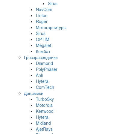
Sirus
NavCom
Linton
Roger
Мотогарнитуры
Sirus
OPTIM
Megajet
Комбат
Грозоразрядники
Diamond
PolyPhaser
Anli
Hytera
ComTech
Динамики
TurboSky
Motorola
Kenwood
Hytera
Midland
AjetRays