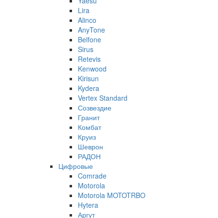
Yaesu
Lira
Alinco
AnyTone
Belfone
Sirus
Retevis
Kenwood
Kirisun
Kydera
Vertex Standard
Созвездие
Гранит
Комбат
Круиз
Шеврон
РАДОН
Цифровые
Comrade
Motorola
Motorola MOTOTRBO
Hytera
Аргут