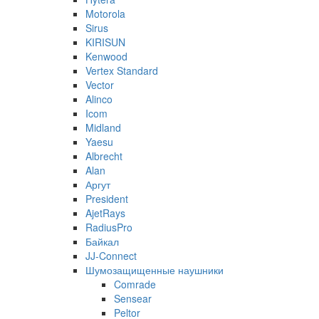
Motorola
Sirus
KIRISUN
Kenwood
Vertex Standard
Vector
Alinco
Icom
Midland
Yaesu
Albrecht
Alan
Аргут
President
AjetRays
RadiusPro
Байкал
JJ-Connect
Шумозащищенные наушники
Comrade
Sensear
Peltor