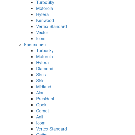
TurboSky
Motorola
Hytera
Kenwood
Vertex Standard
Vector
Icom
Крепления
Turbosky
Motorola
Hytera
Diamond
Sirus
Sirio
Midland
Alan
President
Opek
Comet
Anli
Icom
Vertex Standard
Optim