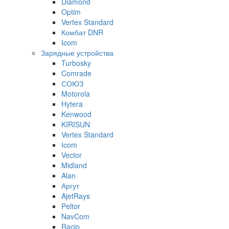
Diamond
Optim
Vertex Standard
Комбат DNR
Icom
Зарядные устройства
Turbosky
Comrade
СОЮЗ
Motorola
Hytera
Kenwood
KIRISUN
Vertex Standard
Icom
Vector
Midland
Alan
Аргут
AjetRays
Peltor
NavCom
Racio