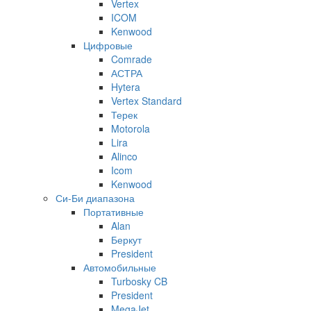
Vertex
ICOM
Kenwood
Цифровые
Comrade
АСТРА
Hytera
Vertex Standard
Терек
Motorola
Lira
Alinco
Icom
Kenwood
Си-Би диапазона
Портативные
Alan
Беркут
President
Автомобильные
Turbosky CB
President
MegaJet