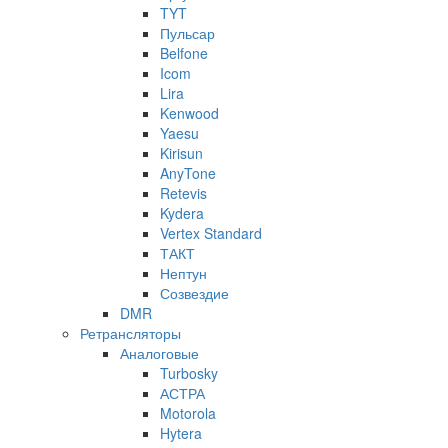
TYT
Пульсар
Belfone
Icom
Lira
Kenwood
Yaesu
Kirisun
AnyTone
Retevis
Kydera
Vertex Standard
ТАКТ
Нептун
Созвездие
DMR
Ретрансляторы
Аналоговые
Turbosky
АСТРА
Motorola
Hytera