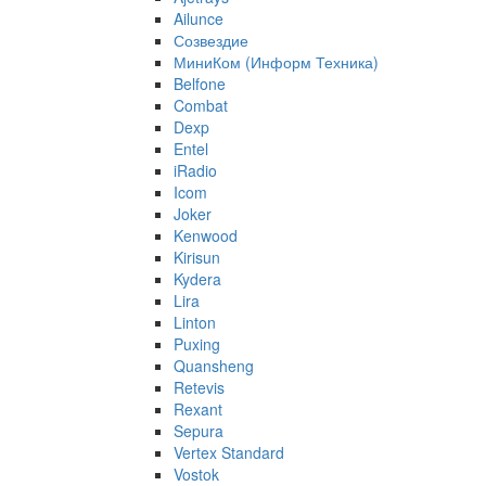
Ailunce
Созвездие
МиниКом (Информ Техника)
Belfone
Combat
Dexp
Entel
iRadio
Icom
Joker
Kenwood
Kirisun
Kydera
Lira
Linton
Puxing
Quansheng
Retevis
Rexant
Sepura
Vertex Standard
Vostok