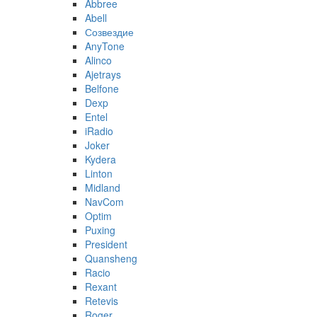
Abbree
Abell
Созвездие
AnyTone
Alinco
Ajetrays
Belfone
Dexp
Entel
iRadio
Joker
Kydera
Linton
Midland
NavCom
Optim
Puxing
President
Quansheng
Racio
Rexant
Retevis
Roger