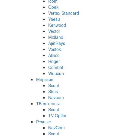
Icom
Opek
Vertex Standard
Yaesu
Kenwood
Vector
Midland
AjetRays
Vostok
Alinco
Roger
Combat
Wouxun
Морские
Scout
Sirus
Navcom
ТВ антенны
Scout
TV-Optim
Речные
NavCom
Scout