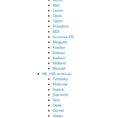
Alan
Lemm
Opek
Optim
President
MDI
Антенна XXI
MegaJet
Комбат
Байкал
Байкал
Midland
Maxrad
КВ, УКВ антенны
Turbosky
Motorola
Hytera
Diamond
Sirio
Opek
Comet
Yaesu