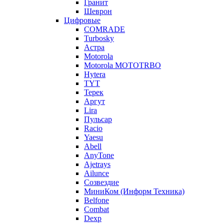
Гранит
Шеврон
Цифровые
COMRADE
Turbosky
Астра
Motorola
Motorola MOTOTRBO
Hytera
TYT
Терек
Аргут
Lira
Пульсар
Racio
Yaesu
Abell
AnyTone
Ajetrays
Ailunce
Созвездие
МиниКом (Информ Техника)
Belfone
Combat
Dexp