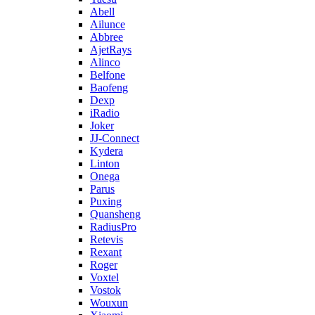
Abell
Ailunce
Abbree
AjetRays
Alinco
Belfone
Baofeng
Dexp
iRadio
Joker
JJ-Connect
Kydera
Linton
Onega
Parus
Puxing
Quansheng
RadiusPro
Retevis
Rexant
Roger
Voxtel
Vostok
Wouxun