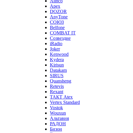
Alinco
Apex
DOZOR
AnyTone
СОЮЗ
Belfone
COMBAT IT
Созвездие
iRadio
Joker
Kenwood
Kydera
Kirisun
Datakam
SIRUS
Quansheng
Retevis
Rexant
ТАКТ Atex
Vertex Standard
Vostok
Wouxun
Альтавия
РАДОН
Бизон