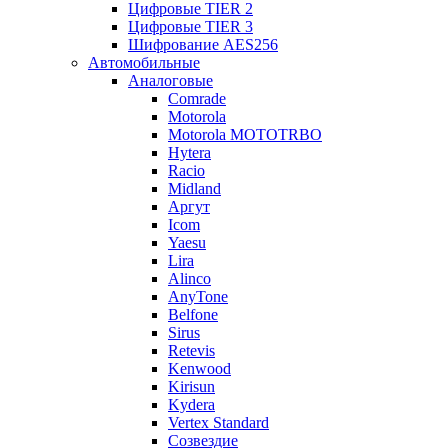
Цифровые TIER 2
Цифровые TIER 3
Шифрование AES256
Автомобильные
Аналоговые
Comrade
Motorola
Motorola MOTOTRBO
Hytera
Racio
Midland
Аргут
Icom
Yaesu
Lira
Alinco
AnyTone
Belfone
Sirus
Retevis
Kenwood
Kirisun
Kydera
Vertex Standard
Созвездие