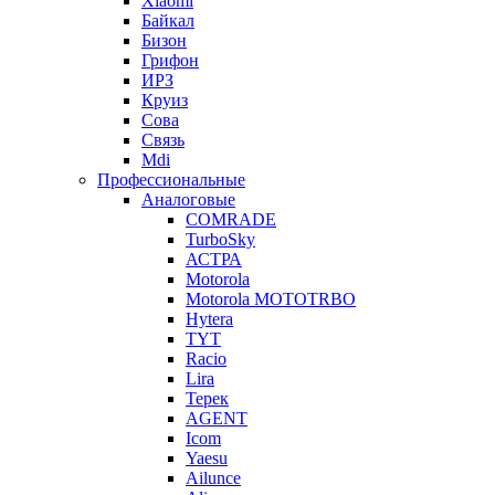
Xiaomi
Байкал
Бизон
Грифон
ИРЗ
Круиз
Сова
Связь
Mdi
Профессиональные
Аналоговые
COMRADE
TurboSky
АСТРА
Motorola
Motorola MOTOTRBO
Hytera
TYT
Racio
Lira
Терек
AGENT
Icom
Yaesu
Ailunce