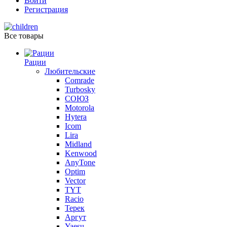
Войти
Регистрация
Все товары
Рации
Любительские
Comrade
Turbosky
СОЮЗ
Motorola
Hytera
Icom
Lira
Midland
Kenwood
AnyTone
Optim
Vector
TYT
Racio
Терек
Аргут
Yaesu