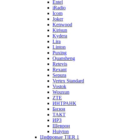
Entel
iRadio
Icom
Joker
Kenwood
Kirisun
Kydera
Lira
Linton
Puxing
Quansheng
Retevis
Rexant
Sepura
Vertex Standard
Vostok
Wouxun
ZTE
ИНТРАНК
Бизон
ТАКТ
ИРЗ
Шеврон
Huiyton
Цифровые TIER 1