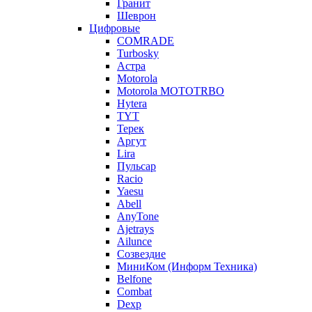
Гранит
Шеврон
Цифровые
COMRADE
Turbosky
Астра
Motorola
Motorola MOTOTRBO
Hytera
TYT
Терек
Аргут
Lira
Пульсар
Racio
Yaesu
Abell
AnyTone
Ajetrays
Ailunce
Созвездие
МиниКом (Информ Техника)
Belfone
Combat
Dexp