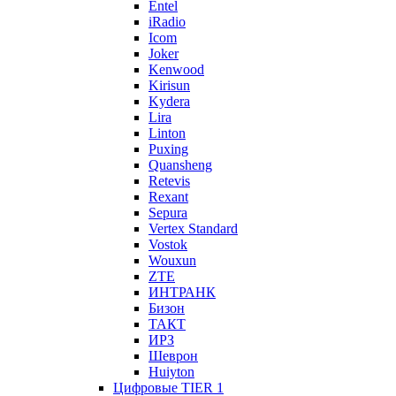
Entel
iRadio
Icom
Joker
Kenwood
Kirisun
Kydera
Lira
Linton
Puxing
Quansheng
Retevis
Rexant
Sepura
Vertex Standard
Vostok
Wouxun
ZTE
ИНТРАНК
Бизон
ТАКТ
ИРЗ
Шеврон
Huiyton
Цифровые TIER 1