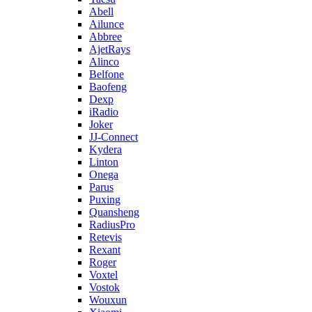
Abell
Ailunce
Abbree
AjetRays
Alinco
Belfone
Baofeng
Dexp
iRadio
Joker
JJ-Connect
Kydera
Linton
Onega
Parus
Puxing
Quansheng
RadiusPro
Retevis
Rexant
Roger
Voxtel
Vostok
Wouxun