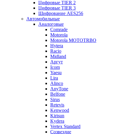
Цифровые TIER 2
Цифровые TIER 3
Шифрование AES256
Автомобильные
Аналоговые
Comrade
Motorola
Motorola MOTOTRBO
Hytera
Racio
Midland
Аргут
Icom
Yaesu
Lira
Alinco
AnyTone
Belfone
Sirus
Retevis
Kenwood
Kirisun
Kydera
Vertex Standard
Созвездие