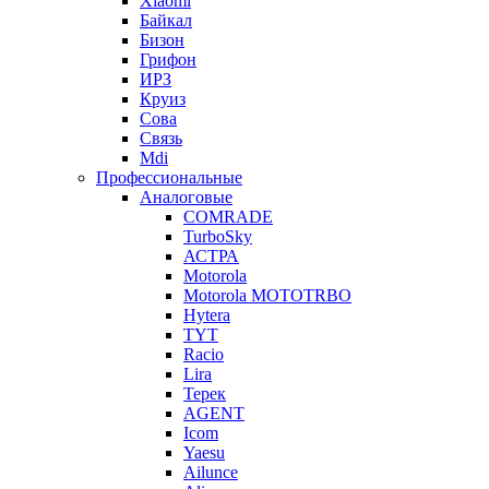
Xiaomi
Байкал
Бизон
Грифон
ИРЗ
Круиз
Сова
Связь
Mdi
Профессиональные
Аналоговые
COMRADE
TurboSky
АСТРА
Motorola
Motorola MOTOTRBO
Hytera
TYT
Racio
Lira
Терек
AGENT
Icom
Yaesu
Ailunce