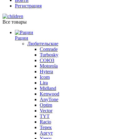
Войти
Регистрация
Все товары
Рации
Любительские
Comrade
Turbosky
СОЮЗ
Motorola
Hytera
Icom
Lira
Midland
Kenwood
AnyTone
Optim
Vector
TYT
Racio
Терек
Аргут
Yaesu