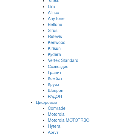
Yaesu
Lira
Alinco
AnyTone
Belfone
Sirus
Retevis
Kenwood
Kirisun
Kydera
Vertex Standard
Созвездие
Гранит
Комбат
Круиз
Шеврон
РАДОН
Цифровые
Comrade
Motorola
Motorola MOTOTRBO
Hytera
Аргут