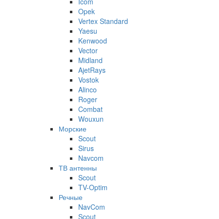
Icom
Opek
Vertex Standard
Yaesu
Kenwood
Vector
Midland
AjetRays
Vostok
Alinco
Roger
Combat
Wouxun
Морские
Scout
Sirus
Navcom
ТВ антенны
Scout
TV-Optim
Речные
NavCom
Scout