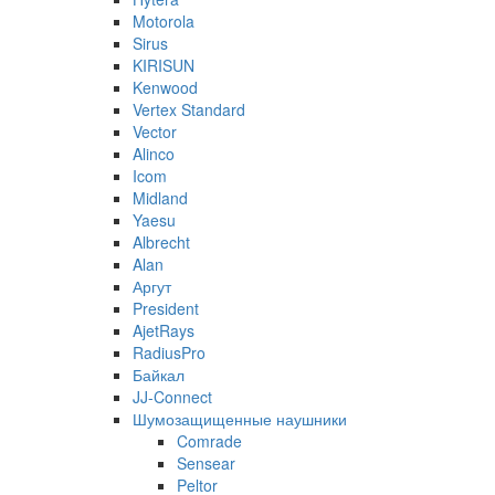
Motorola
Sirus
KIRISUN
Kenwood
Vertex Standard
Vector
Alinco
Icom
Midland
Yaesu
Albrecht
Alan
Аргут
President
AjetRays
RadiusPro
Байкал
JJ-Connect
Шумозащищенные наушники
Comrade
Sensear
Peltor