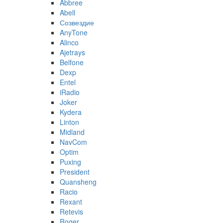
Abbree
Abell
Созвездие
AnyTone
Alinco
Ajetrays
Belfone
Dexp
Entel
iRadio
Joker
Kydera
Linton
Midland
NavCom
Optim
Puxing
President
Quansheng
Racio
Rexant
Retevis
Roger