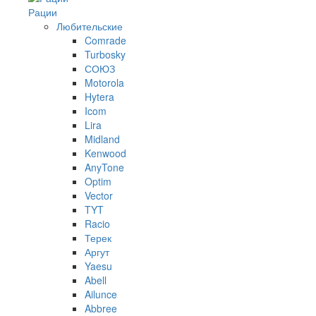
Рации
Любительские
Comrade
Turbosky
СОЮЗ
Motorola
Hytera
Icom
Lira
Midland
Kenwood
AnyTone
Optim
Vector
TYT
Racio
Терек
Аргут
Yaesu
Abell
Ailunce
Abbree