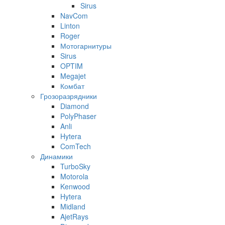
Sirus
NavCom
Linton
Roger
Мотогарнитуры
Sirus
OPTIM
Megajet
Комбат
Грозоразрядники
Diamond
PolyPhaser
Anli
Hytera
ComTech
Динамики
TurboSky
Motorola
Kenwood
Hytera
Midland
AjetRays