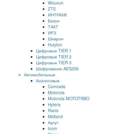
Wouxun
ZTE
ИНТРАНК
Бизон
ТАКТ
ИРЗ
Шеврон
Huiyton
Цифровые TIER 1
Цифровые TIER 2
Цифровые TIER 3
Шифрование AES256
Автомобильные
Аналоговые
Comrade
Motorola
Motorola MOTOTRBO
Hytera
Racio
Midland
Аргут
Icom