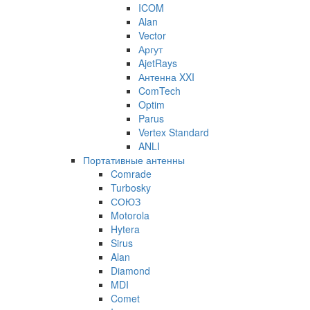
ICOM
Alan
Vector
Аргут
AjetRays
Антенна XXI
ComTech
Optim
Parus
Vertex Standard
ANLI
Портативные антенны
Comrade
Turbosky
СОЮЗ
Motorola
Hytera
Sirus
Alan
Diamond
MDI
Comet