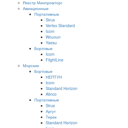
Реестр Минпромторг
Авиационные
Портативные
Sirus
Vertex Standard
Icom
Wouxun
Yaesu
Бортовые
Icom
FlightLine
Морские
Бортовые
НЕПТУН
Icom
Standard Horizon
Alinco
Портативные
Sirus
Аргут
Терек
Standard Horizon