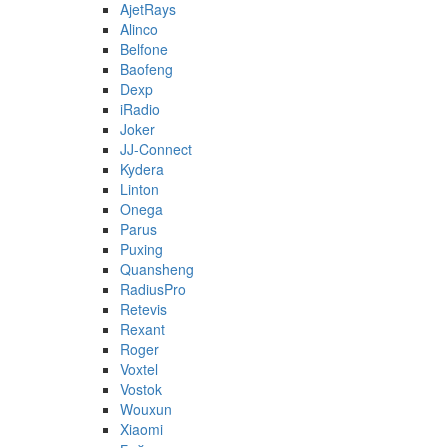
AjetRays
Alinco
Belfone
Baofeng
Dexp
iRadio
Joker
JJ-Connect
Kydera
Linton
Onega
Parus
Puxing
Quansheng
RadiusPro
Retevis
Rexant
Roger
Voxtel
Vostok
Wouxun
Xiaomi