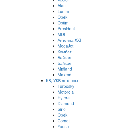
Alan
Lemm
Opek
Optim
President
MDI
Антенна XXI
MegaJet
Комбат
Байкал
Байкал
Midland
Maxrad
КВ, УКВ антенны
Turbosky
Motorola
Hytera
Diamond
Sirio
Opek
Comet
Yaesu