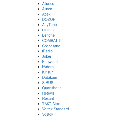
Ailunce
Alinco
Apex
DOZOR
AnyTone
СОЮЗ
Belfone
COMBAT IT
Созвездие
iRadio
Joker
Kenwood
Kydera
Kirisun
Datakam
SIRUS
Quansheng
Retevis
Rexant
ТАКТ Atex
Vertex Standard
Vostok