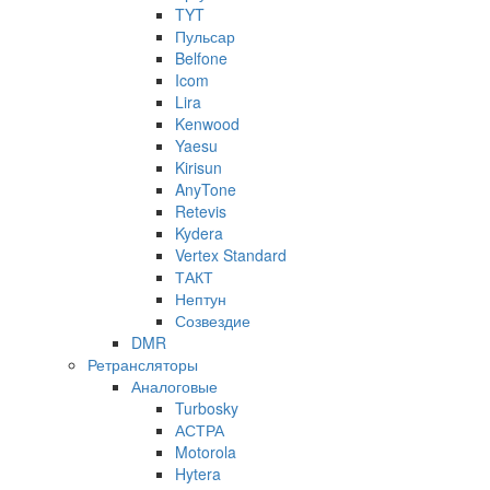
TYT
Пульсар
Belfone
Icom
Lira
Kenwood
Yaesu
Kirisun
AnyTone
Retevis
Kydera
Vertex Standard
ТАКТ
Нептун
Созвездие
DMR
Ретрансляторы
Аналоговые
Turbosky
АСТРА
Motorola
Hytera