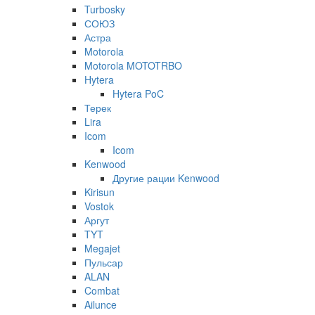
Turbosky
СОЮЗ
Астра
Motorola
Motorola MOTOTRBO
Hytera
Hytera PoC
Терек
Lira
Icom
Icom
Kenwood
Другие рации Kenwood
Kirisun
Vostok
Аргут
TYT
Megajet
Пульсар
ALAN
Combat
Ailunce