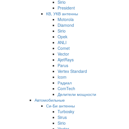
Sirio
President
КВ, УКВ антенны
Motorola
Diamond
Sirio
Opek
ANLI
Comet
Vector
AjetRays
Parus
Vertex Standard
Icom
Радиал
ComTech
Делители мощности
Автомобильные
Си-Би антенны
Turbosky
Sirus
Sirio
Vector