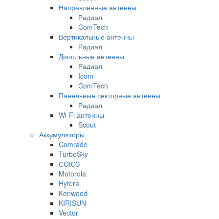
Направленные антенны
Радиал
ComTech
Вертикальные антенны
Радиал
Дипольные антенны
Радиал
Icom
ComTech
Панельные секторные антенны
Радиал
Wi-Fi антенны
Scout
Аккумуляторы
Comrade
TurboSky
СОЮЗ
Motorola
Hytera
Kenwood
KIRISUN
Vector