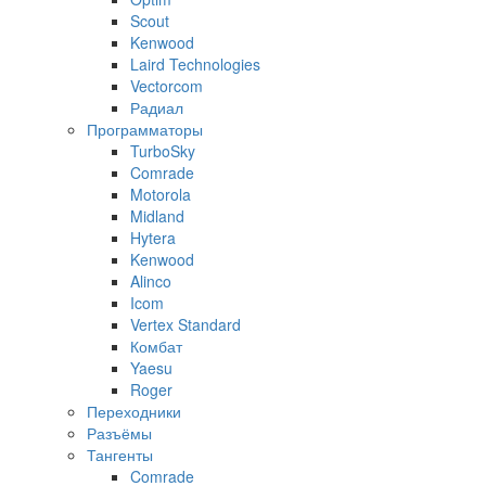
Scout
Kenwood
Laird Technologies
Vectorcom
Радиал
Программаторы
TurboSky
Comrade
Motorola
Midland
Hytera
Kenwood
Alinco
Icom
Vertex Standard
Комбат
Yaesu
Roger
Переходники
Разъёмы
Тангенты
Comrade