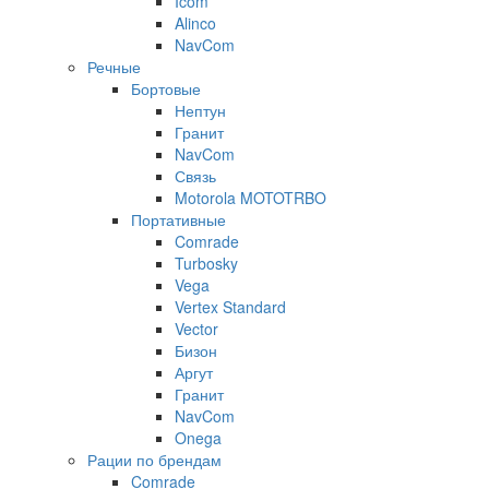
Icom
Alinco
NavCom
Речные
Бортовые
Нептун
Гранит
NavCom
Связь
Motorola MOTOTRBO
Портативные
Comrade
Turbosky
Vega
Vertex Standard
Vector
Бизон
Аргут
Гранит
NavCom
Onega
Рации по брендам
Comrade