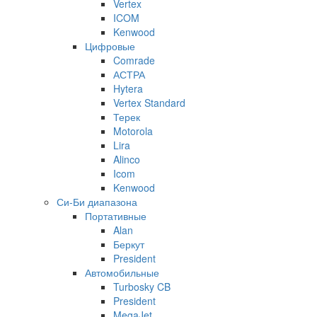
Vertex
ICOM
Kenwood
Цифровые
Comrade
АСТРА
Hytera
Vertex Standard
Терек
Motorola
Lira
Alinco
Icom
Kenwood
Си-Би диапазона
Портативные
Alan
Беркут
President
Автомобильные
Turbosky CB
President
MegaJet