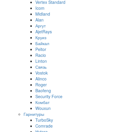
Vertex Standard
Icom
Midland
Alan
Аргут
AjetRays
Круиз
Байкал
Peltor
Racio
Linton
Связь
Vostok
Alinco
Roger
Baofeng
Security Force
Комбат
Wouxun
Гарнитуры
TurboSky
Comrade
Hytera