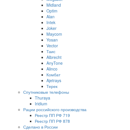
Midland
Optim
Alan
Intek
Joker
Maycom
Yosan
Vector
Таис
Albrecht
AnyTone
Alinco
Комбат
Ajetrays
Терек
Спутниковые телефоны
Thuraya
Iridium
Рации российского производства
Реестр ПП РФ 719
Реестр ПП РФ 878
Сделано в России