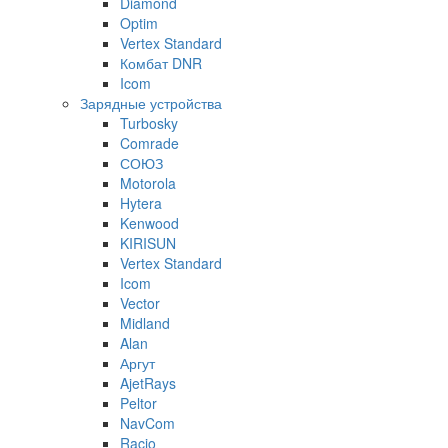
Diamond
Optim
Vertex Standard
Комбат DNR
Icom
Зарядные устройства
Turbosky
Comrade
СОЮЗ
Motorola
Hytera
Kenwood
KIRISUN
Vertex Standard
Icom
Vector
Midland
Alan
Аргут
AjetRays
Peltor
NavCom
Racio