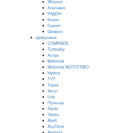
Wouxun
Альтавия
РАДОН
Бизон
Гранит
Шеврон
Цифровые
COMRADE
Turbosky
Астра
Motorola
Motorola MOTOTRBO
Hytera
TYT
Терек
Аргут
Lira
Пульсар
Racio
Yaesu
Abell
AnyTone
Ajetrays