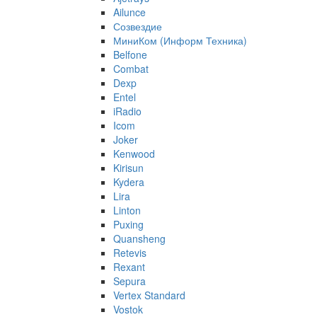
Ailunce
Созвездие
МиниКом (Информ Техника)
Belfone
Combat
Dexp
Entel
iRadio
Icom
Joker
Kenwood
Kirisun
Kydera
Lira
Linton
Puxing
Quansheng
Retevis
Rexant
Sepura
Vertex Standard
Vostok