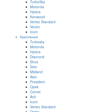
TurboSky
Motorola
Hytera
Kenwood
Vertex Standard
Vector
Icom
Крепления
Turbosky
Motorola
Hytera
Diamond
Sirus
Sirio
Midland
Alan
President
Opek
Comet
Anli
Icom
Vertex Standard
Optim