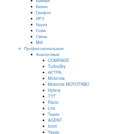
Байкал
Бизон
Грифон
ИРЗ
Круиз
Сова
Связь
Mdi
Профессиональные
Аналоговые
COMRADE
TurboSky
АСТРА
Motorola
Motorola MOTOTRBO
Hytera
TYT
Racio
Lira
Терек
AGENT
Icom
Yaesu