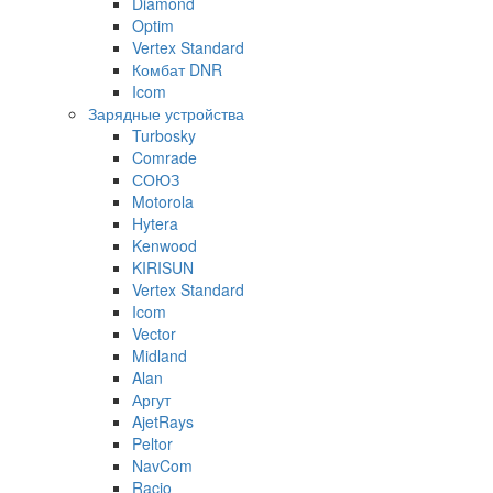
Diamond
Optim
Vertex Standard
Комбат DNR
Icom
Зарядные устройства
Turbosky
Comrade
СОЮЗ
Motorola
Hytera
Kenwood
KIRISUN
Vertex Standard
Icom
Vector
Midland
Alan
Аргут
AjetRays
Peltor
NavCom
Racio