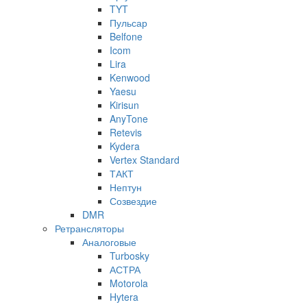
TYT
Пульсар
Belfone
Icom
Lira
Kenwood
Yaesu
Kirisun
AnyTone
Retevis
Kydera
Vertex Standard
ТАКТ
Нептун
Созвездие
DMR
Ретрансляторы
Аналоговые
Turbosky
АСТРА
Motorola
Hytera