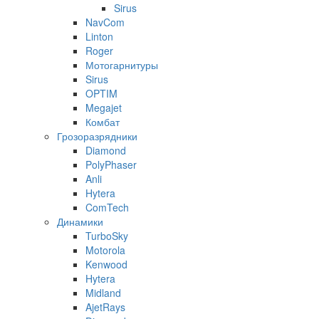
Sirus
NavCom
Linton
Roger
Мотогарнитуры
Sirus
OPTIM
Megajet
Комбат
Грозоразрядники
Diamond
PolyPhaser
Anli
Hytera
ComTech
Динамики
TurboSky
Motorola
Kenwood
Hytera
Midland
AjetRays