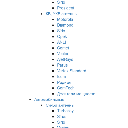
Sirio
President
КВ, УКВ антенны
Motorola
Diamond
Sirio
Opek
ANLI
Comet
Vector
AjetRays
Parus
Vertex Standard
Icom
Радиал
ComTech
Делители мощности
Автомобильные
Си-Би антенны
Turbosky
Sirus
Sirio
Vector