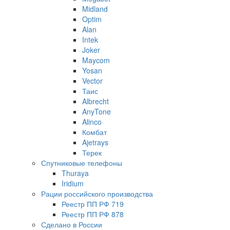
Midland
Optim
Alan
Intek
Joker
Maycom
Yosan
Vector
Таис
Albrecht
AnyTone
Alinco
Комбат
Ajetrays
Терек
Спутниковые телефоны
Thuraya
Iridium
Рации российского производства
Реестр ПП РФ 719
Реестр ПП РФ 878
Сделано в России