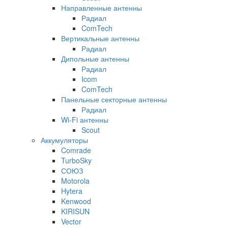
Направленные антенны
Радиал
ComTech
Вертикальные антенны
Радиал
Дипольные антенны
Радиал
Icom
ComTech
Панельные секторные антенны
Радиал
Wi-Fi антенны
Scout
Аккумуляторы
Comrade
TurboSky
СОЮЗ
Motorola
Hytera
Kenwood
KIRISUN
Vector