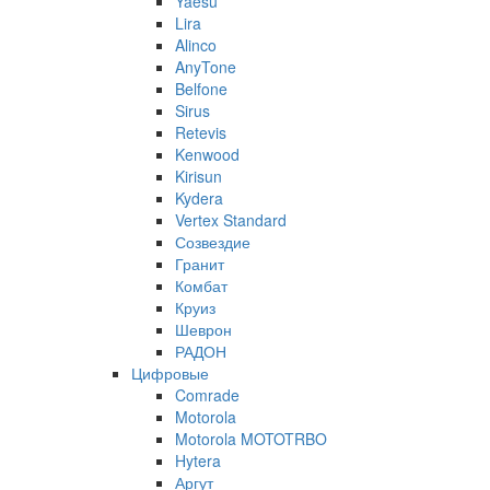
Yaesu
Lira
Alinco
AnyTone
Belfone
Sirus
Retevis
Kenwood
Kirisun
Kydera
Vertex Standard
Созвездие
Гранит
Комбат
Круиз
Шеврон
РАДОН
Цифровые
Comrade
Motorola
Motorola MOTOTRBO
Hytera
Аргут