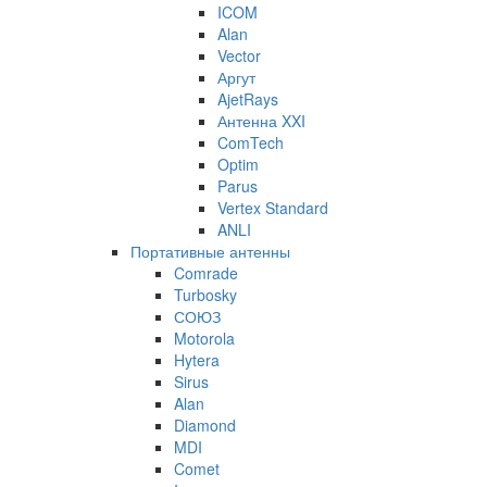
ICOM
Alan
Vector
Аргут
AjetRays
Антенна XXI
ComTech
Optim
Parus
Vertex Standard
ANLI
Портативные антенны
Comrade
Turbosky
СОЮЗ
Motorola
Hytera
Sirus
Alan
Diamond
MDI
Comet