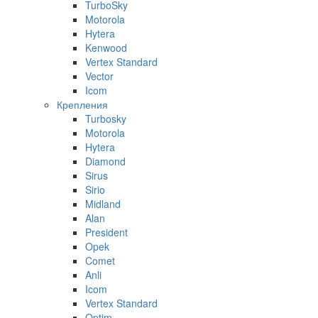
TurboSky
Motorola
Hytera
Kenwood
Vertex Standard
Vector
Icom
Крепления
Turbosky
Motorola
Hytera
Diamond
Sirus
Sirio
Midland
Alan
President
Opek
Comet
Anli
Icom
Vertex Standard
Optim