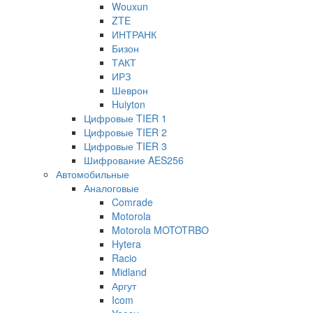
Wouxun
ZTE
ИНТРАНК
Бизон
ТАКТ
ИРЗ
Шеврон
Huiyton
Цифровые TIER 1
Цифровые TIER 2
Цифровые TIER 3
Шифрование AES256
Автомобильные
Аналоговые
Comrade
Motorola
Motorola MOTOTRBO
Hytera
Racio
Midland
Аргут
Icom