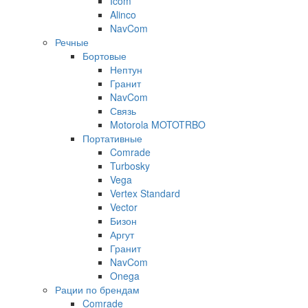
Icom
Alinco
NavCom
Речные
Бортовые
Нептун
Гранит
NavCom
Связь
Motorola MOTOTRBO
Портативные
Comrade
Turbosky
Vega
Vertex Standard
Vector
Бизон
Аргут
Гранит
NavCom
Onega
Рации по брендам
Comrade