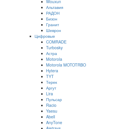
Wouxun
Альтавия
РАДОН
Бизон
Гранит
Шеврон
Цифровые
COMRADE
Turbosky
Астра
Motorola
Motorola MOTOTRBO
Hytera
TYT
Терек
Аргут
Lira
Пульсар
Racio
Yaesu
Abell
AnyTone
Ajetrays