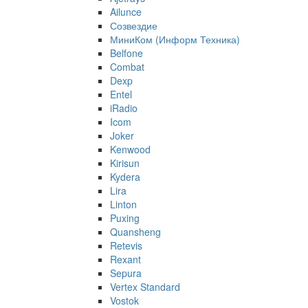
Ailunce
Созвездие
МиниКом (Информ Техника)
Belfone
Combat
Dexp
Entel
iRadio
Icom
Joker
Kenwood
Kirisun
Kydera
Lira
Linton
Puxing
Quansheng
Retevis
Rexant
Sepura
Vertex Standard
Vostok