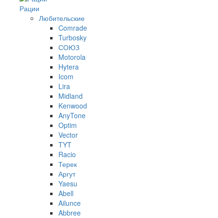
Рации
Любительские
Comrade
Turbosky
СОЮЗ
Motorola
Hytera
Icom
Lira
Midland
Kenwood
AnyTone
Optim
Vector
TYT
Racio
Терек
Аргут
Yaesu
Abell
Ailunce
Abbree