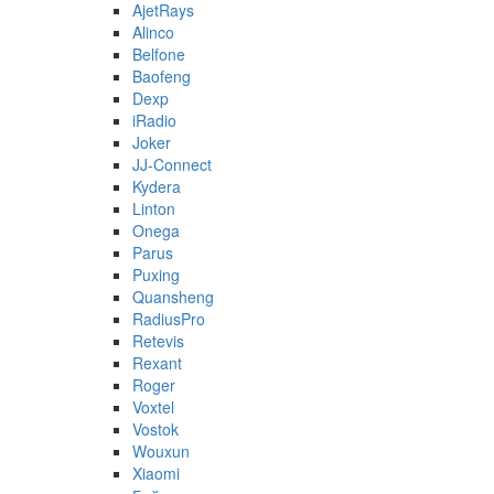
AjetRays
Alinco
Belfone
Baofeng
Dexp
iRadio
Joker
JJ-Connect
Kydera
Linton
Onega
Parus
Puxing
Quansheng
RadiusPro
Retevis
Rexant
Roger
Voxtel
Vostok
Wouxun
Xiaomi