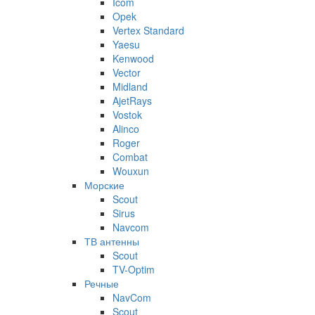
Icom
Opek
Vertex Standard
Yaesu
Kenwood
Vector
Midland
AjetRays
Vostok
Alinco
Roger
Combat
Wouxun
Морские
Scout
Sirus
Navcom
ТВ антенны
Scout
TV-Optim
Речные
NavCom
Scout