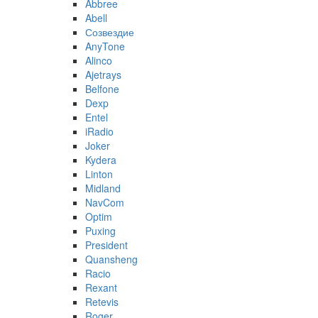
Abbree
Abell
Созвездие
AnyTone
Alinco
Ajetrays
Belfone
Dexp
Entel
iRadio
Joker
Kydera
Linton
Midland
NavCom
Optim
Puxing
President
Quansheng
Racio
Rexant
Retevis
Roger