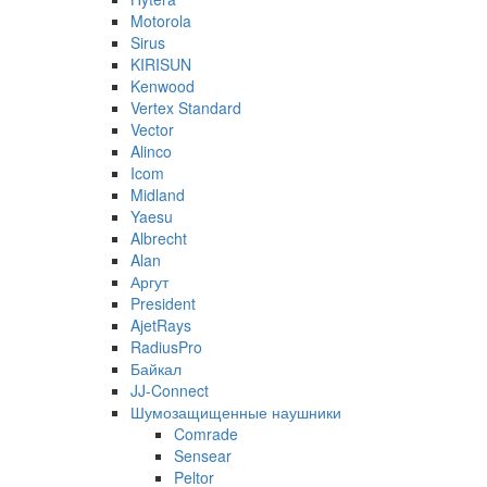
Motorola
Sirus
KIRISUN
Kenwood
Vertex Standard
Vector
Alinco
Icom
Midland
Yaesu
Albrecht
Alan
Аргут
President
AjetRays
RadiusPro
Байкал
JJ-Connect
Шумозащищенные наушники
Comrade
Sensear
Peltor