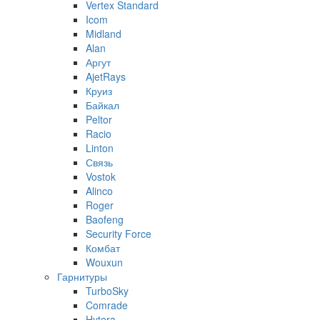
Vertex Standard
Icom
Midland
Alan
Аргут
AjetRays
Круиз
Байкал
Peltor
Racio
Linton
Связь
Vostok
Alinco
Roger
Baofeng
Security Force
Комбат
Wouxun
Гарнитуры
TurboSky
Comrade
Hytera