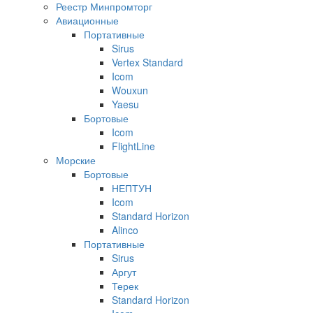
Реестр Минпромторг
Авиационные
Портативные
Sirus
Vertex Standard
Icom
Wouxun
Yaesu
Бортовые
Icom
FlightLine
Морские
Бортовые
НЕПТУН
Icom
Standard Horizon
Alinco
Портативные
Sirus
Аргут
Терек
Standard Horizon