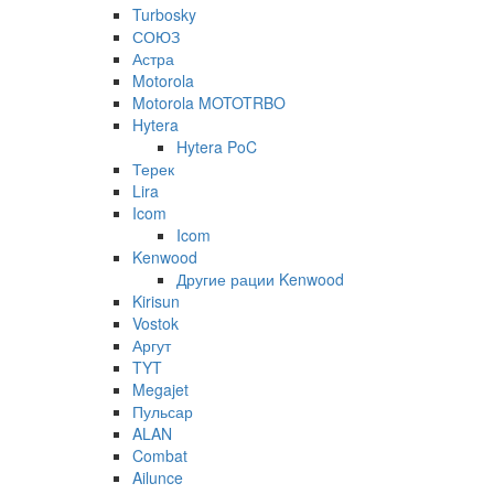
Turbosky
СОЮЗ
Астра
Motorola
Motorola MOTOTRBO
Hytera
Hytera PoC
Терек
Lira
Icom
Icom
Kenwood
Другие рации Kenwood
Kirisun
Vostok
Аргут
TYT
Megajet
Пульсар
ALAN
Combat
Ailunce