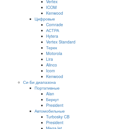
Vertex
ICOM
Kenwood
Цифровые
Comrade
АСТРА
Hytera
Vertex Standard
Терек
Motorola
Lira
Alinco
Icom
Kenwood
Си-Би диапазона
Портативные
Alan
Беркут
President
Автомобильные
Turbosky CB
President
MegaJet