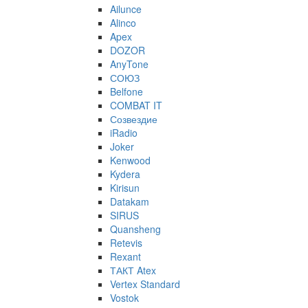
Ailunce
Alinco
Apex
DOZOR
AnyTone
СОЮЗ
Belfone
COMBAT IT
Созвездие
iRadio
Joker
Kenwood
Kydera
Kirisun
Datakam
SIRUS
Quansheng
Retevis
Rexant
ТАКТ Atex
Vertex Standard
Vostok