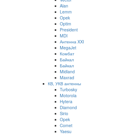
Alan
Lemm
Opek
Optim
President
MDI
Антенна XXI
MegaJet
Комбат
Байкал
Байкал
Midland
Maxrad
КВ, УКВ антенны
Turbosky
Motorola
Hytera
Diamond
Sirio
Opek
Comet
Yaesu