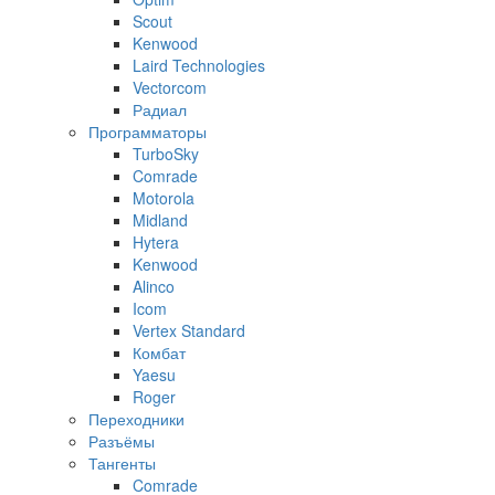
Scout
Kenwood
Laird Technologies
Vectorcom
Радиал
Программаторы
TurboSky
Comrade
Motorola
Midland
Hytera
Kenwood
Alinco
Icom
Vertex Standard
Комбат
Yaesu
Roger
Переходники
Разъёмы
Тангенты
Comrade