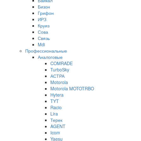
Байкал
Бизон
Грифон
ИРЗ
Круиз
Сова
Связь
Mdi
Профессиональные
Аналоговые
COMRADE
TurboSky
АСТРА
Motorola
Motorola MOTOTRBO
Hytera
TYT
Racio
Lira
Терек
AGENT
Icom
Yaesu