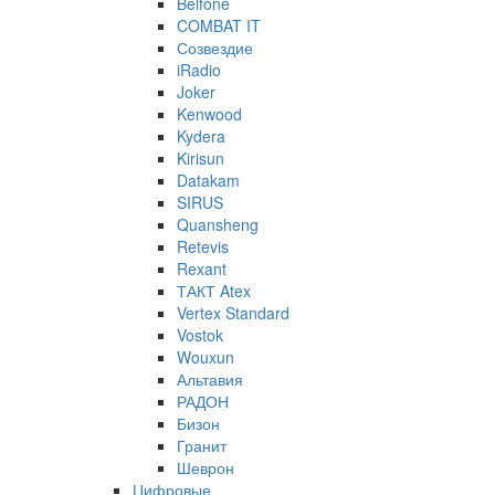
Belfone
COMBAT IT
Созвездие
iRadio
Joker
Kenwood
Kydera
Kirisun
Datakam
SIRUS
Quansheng
Retevis
Rexant
ТАКТ Atex
Vertex Standard
Vostok
Wouxun
Альтавия
РАДОН
Бизон
Гранит
Шеврон
Цифровые