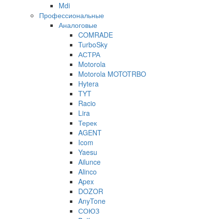
Mdi
Профессиональные
Аналоговые
COMRADE
TurboSky
АСТРА
Motorola
Motorola MOTOTRBO
Hytera
TYT
Racio
Lira
Терек
AGENT
Icom
Yaesu
Ailunce
Alinco
Apex
DOZOR
AnyTone
СОЮЗ