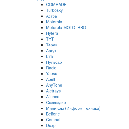
COMRADE
Turbosky
Астра
Motorola
Motorola MOTOTRBO
Hytera
TYT
Терек
Аргут
Lira
Пульсар
Racio
Yaesu
Abell
AnyTone
Ajetrays
Ailunce
Созвездие
МиниКом (Информ Техника)
Belfone
Combat
Dexp