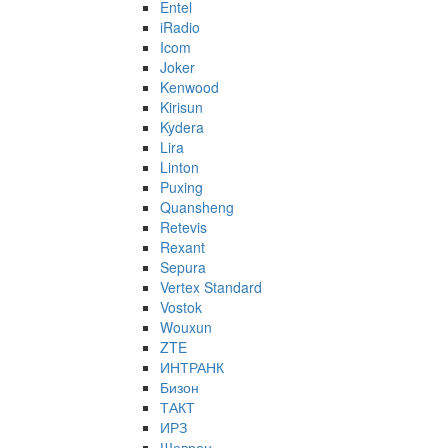
Entel
iRadio
Icom
Joker
Kenwood
Kirisun
Kydera
Lira
Linton
Puxing
Quansheng
Retevis
Rexant
Sepura
Vertex Standard
Vostok
Wouxun
ZTE
ИНТРАНК
Бизон
ТАКТ
ИРЗ
Шеврон