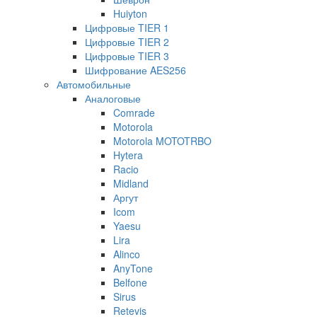
Huiyton
Цифровые TIER 1
Цифровые TIER 2
Цифровые TIER 3
Шифрование AES256
Автомобильные
Аналоговые
Comrade
Motorola
Motorola MOTOTRBO
Hytera
Racio
Midland
Аргут
Icom
Yaesu
Lira
Alinco
AnyTone
Belfone
Sirus
Retevis