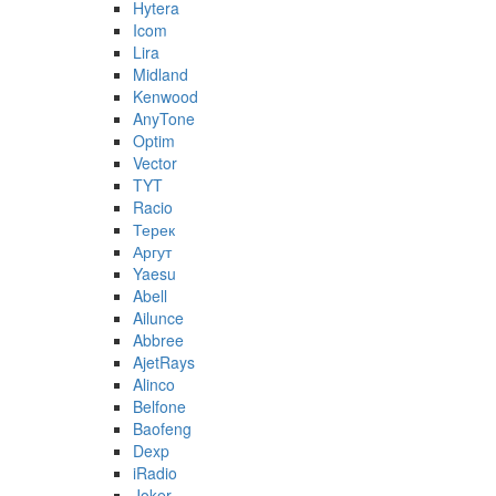
Hytera
Icom
Lira
Midland
Kenwood
AnyTone
Optim
Vector
TYT
Racio
Терек
Аргут
Yaesu
Abell
Ailunce
Abbree
AjetRays
Alinco
Belfone
Baofeng
Dexp
iRadio
Joker