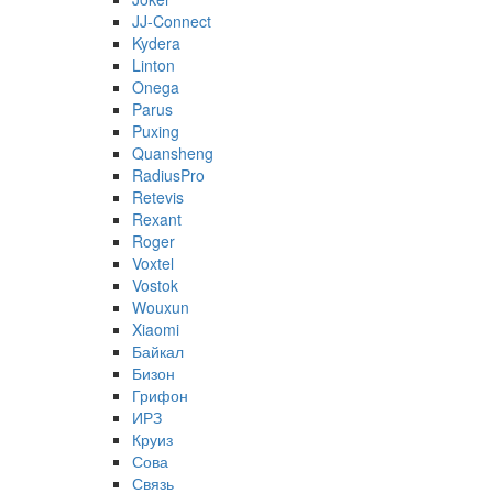
JJ-Connect
Kydera
Linton
Onega
Parus
Puxing
Quansheng
RadiusPro
Retevis
Rexant
Roger
Voxtel
Vostok
Wouxun
Xiaomi
Байкал
Бизон
Грифон
ИРЗ
Круиз
Сова
Связь