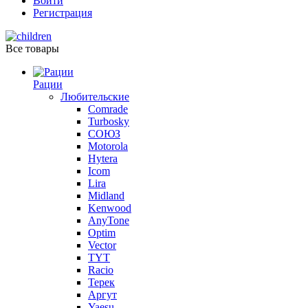
Войти
Регистрация
Все товары
Рации
Любительские
Comrade
Turbosky
СОЮЗ
Motorola
Hytera
Icom
Lira
Midland
Kenwood
AnyTone
Optim
Vector
TYT
Racio
Терек
Аргут
Yaesu