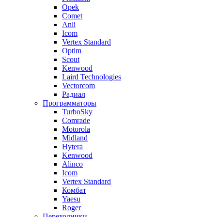
Opek
Comet
Anli
Icom
Vertex Standard
Optim
Scout
Kenwood
Laird Technologies
Vectorcom
Радиал
Программаторы
TurboSky
Comrade
Motorola
Midland
Hytera
Kenwood
Alinco
Icom
Vertex Standard
Комбат
Yaesu
Roger
Переходники