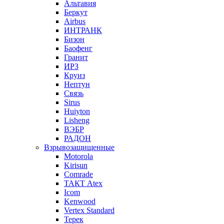
Альтавия
Беркут
Airbus
ИНТРАНК
Бизон
Баофенг
Гранит
ИРЗ
Круиз
Нептун
Связь
Sirus
Huiyton
Lisheng
ВЭБР
РАДОН
Взрывозащищенные
Motorola
Kirisun
Comrade
ТАКТ Atex
Icom
Kenwood
Vertex Standard
Терек