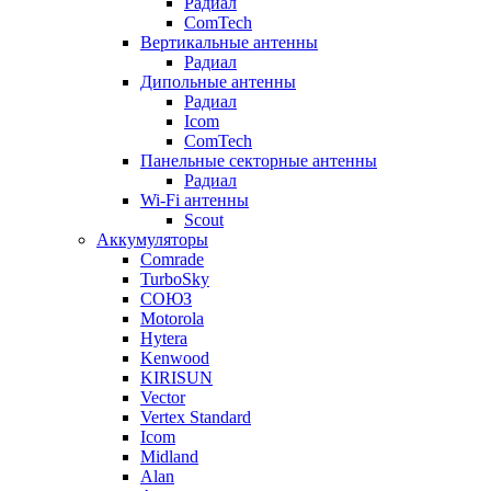
Радиал
ComTech
Вертикальные антенны
Радиал
Дипольные антенны
Радиал
Icom
ComTech
Панельные секторные антенны
Радиал
Wi-Fi антенны
Scout
Аккумуляторы
Comrade
TurboSky
СОЮЗ
Motorola
Hytera
Kenwood
KIRISUN
Vector
Vertex Standard
Icom
Midland
Alan