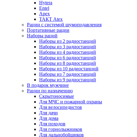
Hytera
Entel
Apex
ТАКТ Atex
Рации с системой шумоподавления
Портативные рации
Наборы раций
Наборы из 2 радиостанций
Наборы из 3 радиостанций
Наборы из 4 радиостанций
Наборы из 6 радиостанций
Наборы из 8 радиостанций
Наборы из 10 радиостанций
Наборы из 7 радиостанций
Наборы из 9 радиостанций
В подарок мужчине
Рации по назначению
Скрытоносимые
Для МЧС и пожарной охраны
Для велосипедистов
Для дачи
Для дома
Для походов
Для горнолыжников
Для дальнобойщиков