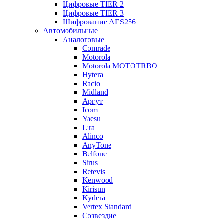
Цифровые TIER 2
Цифровые TIER 3
Шифрование AES256
Автомобильные
Аналоговые
Comrade
Motorola
Motorola MOTOTRBO
Hytera
Racio
Midland
Аргут
Icom
Yaesu
Lira
Alinco
AnyTone
Belfone
Sirus
Retevis
Kenwood
Kirisun
Kydera
Vertex Standard
Созвездие