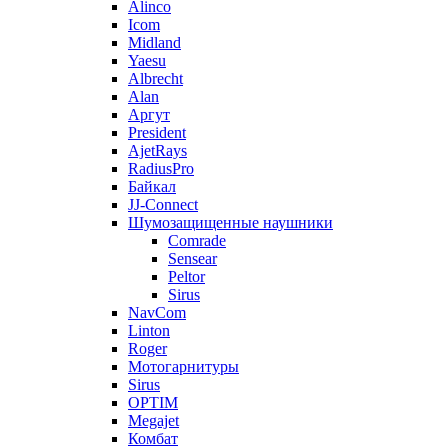
Alinco
Icom
Midland
Yaesu
Albrecht
Alan
Аргут
President
AjetRays
RadiusPro
Байкал
JJ-Connect
Шумозащищенные наушники
Comrade
Sensear
Peltor
Sirus
NavCom
Linton
Roger
Мотогарнитуры
Sirus
OPTIM
Megajet
Комбат