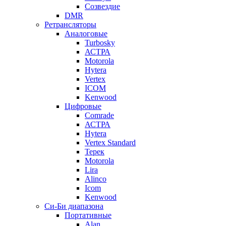
Созвездие
DMR
Ретрансляторы
Аналоговые
Turbosky
АСТРА
Motorola
Hytera
Vertex
ICOM
Kenwood
Цифровые
Comrade
АСТРА
Hytera
Vertex Standard
Терек
Motorola
Lira
Alinco
Icom
Kenwood
Си-Би диапазона
Портативные
Alan