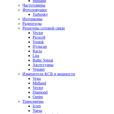
Midland
Частотомеры
Фотоловушки
Turbosky
Интеркомы
Радиогиды
Репитеры сотовой связи
Vector
Picocell
Vostok
Пульсар
Racio
Lira
Baltic Signal
Аксессуары
Vegatel
Измерители КСВ и мощности
Vega
Midland
Vector
Diamond
Optim
Трансиверы
Icom
Yaesu