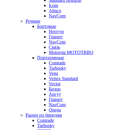
Standard Horizon
Icom
Alinco
NavCom
Речные
Бортовые
Нептун
Гранит
NavCom
Связь
Motorola MOTOTRBO
Портативные
Comrade
Turbosky
Vega
Vertex Standard
Vector
Бизон
Аргут
Гранит
NavCom
Onega
Рации по брендам
Comrade
Turbosky