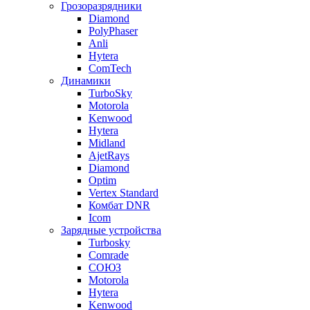
Грозоразрядники
Diamond
PolyPhaser
Anli
Hytera
ComTech
Динамики
TurboSky
Motorola
Kenwood
Hytera
Midland
AjetRays
Diamond
Optim
Vertex Standard
Комбат DNR
Icom
Зарядные устройства
Turbosky
Comrade
СОЮЗ
Motorola
Hytera
Kenwood