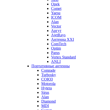
Opek
Comet
Yaesu
ICOM
Alan
Vector
Аргут
AjetRays
Антенна XXI
ComTech
Optim
Parus
Vertex Standard
ANLI
Портативные антенны
Comrade
Turbosky
СОЮЗ
Motorola
Hytera
Sirus
Alan
Diamond
MDI