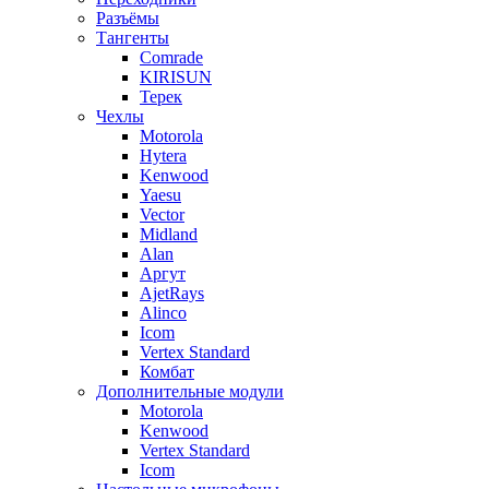
Разъёмы
Тангенты
Comrade
KIRISUN
Терек
Чехлы
Motorola
Hytera
Kenwood
Yaesu
Vector
Midland
Alan
Аргут
AjetRays
Alinco
Icom
Vertex Standard
Комбат
Дополнительные модули
Motorola
Kenwood
Vertex Standard
Icom