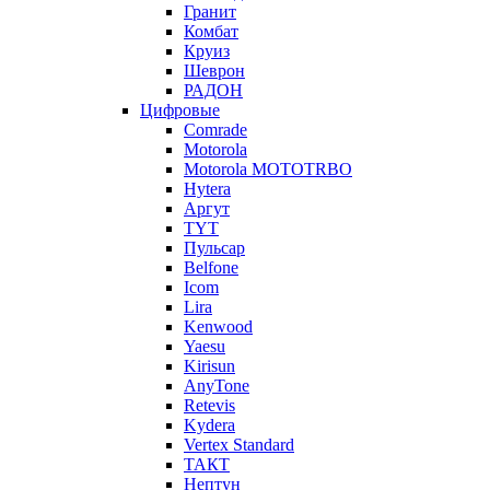
Гранит
Комбат
Круиз
Шеврон
РАДОН
Цифровые
Comrade
Motorola
Motorola MOTOTRBO
Hytera
Аргут
TYT
Пульсар
Belfone
Icom
Lira
Kenwood
Yaesu
Kirisun
AnyTone
Retevis
Kydera
Vertex Standard
ТАКТ
Нептун