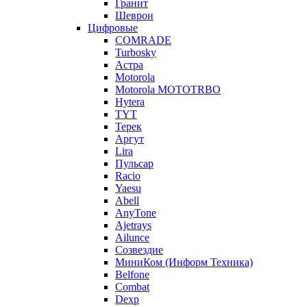
Гранит
Шеврон
Цифровые
COMRADE
Turbosky
Астра
Motorola
Motorola MOTOTRBO
Hytera
TYT
Терек
Аргут
Lira
Пульсар
Racio
Yaesu
Abell
AnyTone
Ajetrays
Ailunce
Созвездие
МиниКом (Информ Техника)
Belfone
Combat
Dexp