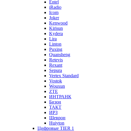
Entel
iRadio
Icom
Joker
Kenwood
Kirisun
Kydera
Lira
Linton
Puxing
Quansheng
Retevis
Rexant
Sepura
Vertex Standard
Vostok
Wouxun
ZTE
ИНТРАНК
Бизон
ТАКТ
ИРЗ
Шеврон
Huiyton
Цифровые TIER 1