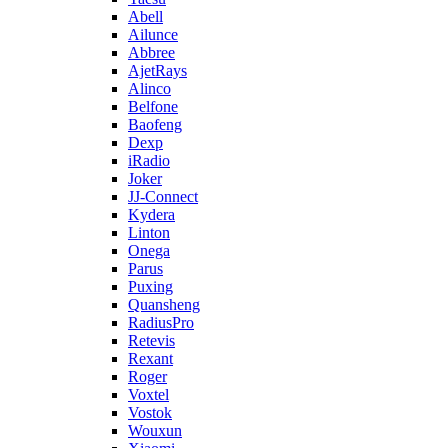
Abell
Ailunce
Abbree
AjetRays
Alinco
Belfone
Baofeng
Dexp
iRadio
Joker
JJ-Connect
Kydera
Linton
Onega
Parus
Puxing
Quansheng
RadiusPro
Retevis
Rexant
Roger
Voxtel
Vostok
Wouxun