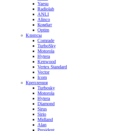
Yaesu
Radiolab
ANLI
Alinco
Комбат
Optim
Клипсы
Comrade
TurboSky
Motorola
Hytera
Kenwood
Vertex Standard
Vector
Icom
Крепления
Turbosky
Motorola
Hytera
Diamond
Sirus
Sirio
Midland
Alan
President