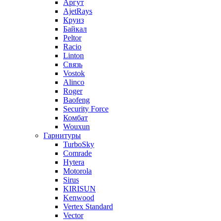
Аргут
AjetRays
Круиз
Байкал
Peltor
Racio
Linton
Связь
Vostok
Alinco
Roger
Baofeng
Security Force
Комбат
Wouxun
Гарнитуры
TurboSky
Comrade
Hytera
Motorola
Sirus
KIRISUN
Kenwood
Vertex Standard
Vector