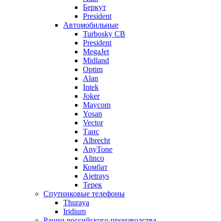
Беркут
President
Автомобильные
Turbosky CB
President
MegaJet
Midland
Optim
Alan
Intek
Joker
Maycom
Yosan
Vector
Таис
Albrecht
AnyTone
Alinco
Комбат
Ajetrays
Терек
Спутниковые телефоны
Thuraya
Iridium
Рации российского производства