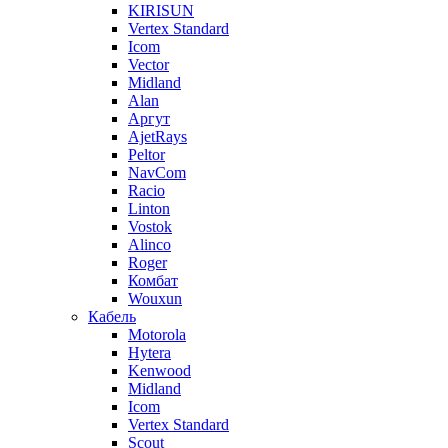
KIRISUN
Vertex Standard
Icom
Vector
Midland
Alan
Аргут
AjetRays
Peltor
NavCom
Racio
Linton
Vostok
Alinco
Roger
Комбат
Wouxun
Кабель
Motorola
Hytera
Kenwood
Midland
Icom
Vertex Standard
Scout