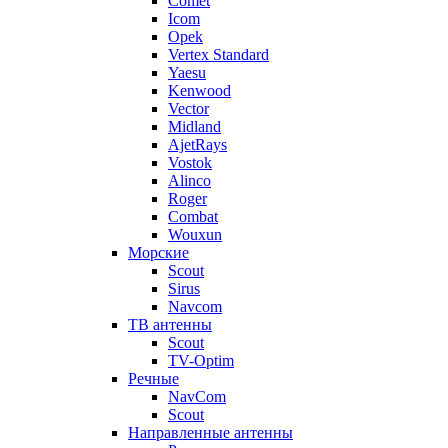
Comet
Icom
Opek
Vertex Standard
Yaesu
Kenwood
Vector
Midland
AjetRays
Vostok
Alinco
Roger
Combat
Wouxun
Морские
Scout
Sirus
Navcom
ТВ антенны
Scout
TV-Optim
Речные
NavCom
Scout
Направленные антенны