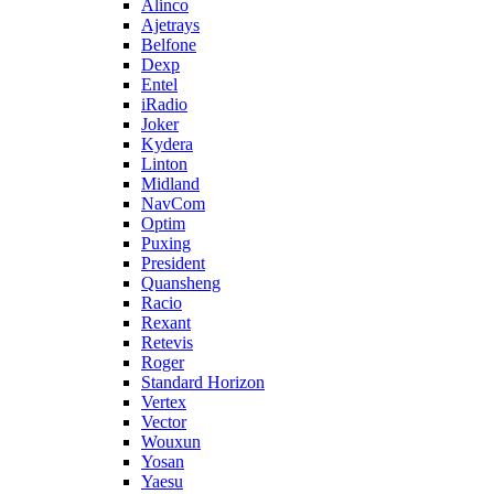
Alinco
Ajetrays
Belfone
Dexp
Entel
iRadio
Joker
Kydera
Linton
Midland
NavCom
Optim
Puxing
President
Quansheng
Racio
Rexant
Retevis
Roger
Standard Horizon
Vertex
Vector
Wouxun
Yosan
Yaesu