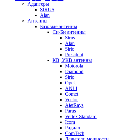
Адаптеры
SIRUS
Alan
Антенны
Базовые антенны
Си-Би антенны
Sirus
Alan
Sirio
President
КВ, УКВ антенны
Motorola
Diamond
Sirio
Opek
ANLI
Comet
Vector
AjetRays
Parus
Vertex Standard
Icom
Радиал
ComTech
Делители мощности