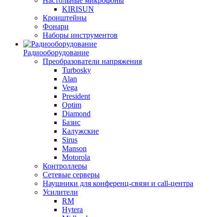
Настольные микрофоны
KIRISUN
Кронштейны
Фонари
Наборы инструментов
Радиооборудование
Преобразователи напряжения
Turbosky
Alan
Vega
President
Optim
Diamond
Базис
Калужские
Sirus
Manson
Motorola
Контроллеры
Сетевые серверы
Наушники для конференц-связи и call-центра
Усилители
RM
Hytera