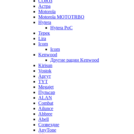
СОЮЗ
Астра
Motorola
Motorola MOTOTRBO
Hytera
Hytera PoC
Терек
Lira
Icom
Icom
Kenwood
Другие рации Kenwood
Kirisun
Vostok
Аргут
TYT
Megajet
Пульсар
ALAN
Combat
Ailunce
Abbree
Abell
Созвездие
AnyTone