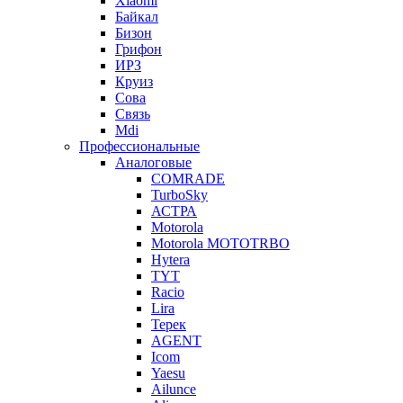
Xiaomi
Байкал
Бизон
Грифон
ИРЗ
Круиз
Сова
Связь
Mdi
Профессиональные
Аналоговые
COMRADE
TurboSky
АСТРА
Motorola
Motorola MOTOTRBO
Hytera
TYT
Racio
Lira
Терек
AGENT
Icom
Yaesu
Ailunce