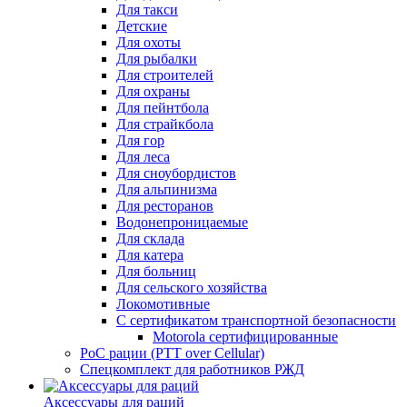
Для такси
Детские
Для охоты
Для рыбалки
Для строителей
Для охраны
Для пейнтбола
Для страйкбола
Для гор
Для леса
Для сноубордистов
Для альпинизма
Для ресторанов
Водонепроницаемые
Для склада
Для катера
Для больниц
Для сельского хозяйства
Локомотивные
С сертификатом транспортной безопасности
Motorola сертифицированные
PoC рации (PTT over Cellular)
Спецкомплект для работников РЖД
Аксессуары для раций