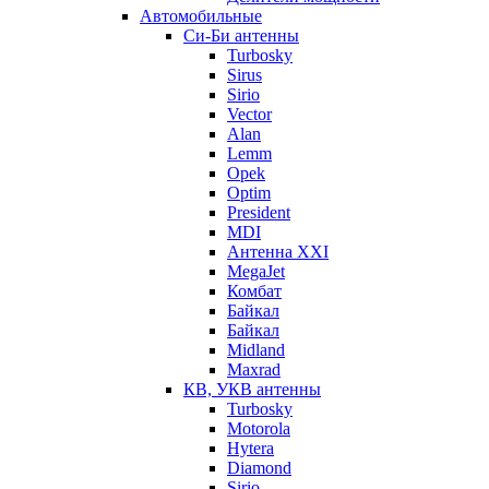
Автомобильные
Си-Би антенны
Turbosky
Sirus
Sirio
Vector
Alan
Lemm
Opek
Optim
President
MDI
Антенна XXI
MegaJet
Комбат
Байкал
Байкал
Midland
Maxrad
КВ, УКВ антенны
Turbosky
Motorola
Hytera
Diamond
Sirio