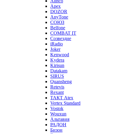
Alinco
Apex
DOZOR
AnyTone
СОЮЗ
Belfone
COMBAT IT
Созвездие
iRadio
Joker
Kenwood
Kydera
Kirisun
Datakam
SIRUS
Quansheng
Retevis
Rexant
ТАКТ Atex
Vertex Standard
Vostok
Wouxun
Альтавия
РАДОН
Бизон