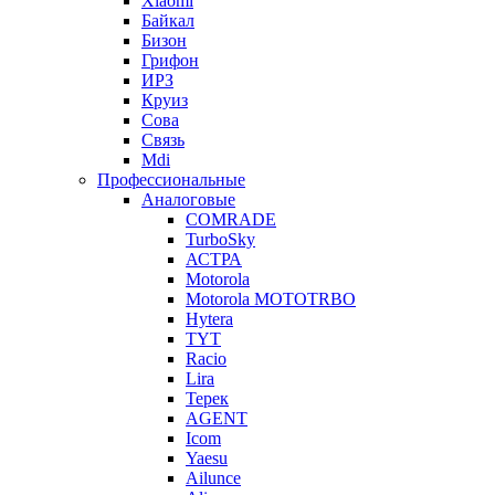
Xiaomi
Байкал
Бизон
Грифон
ИРЗ
Круиз
Сова
Связь
Mdi
Профессиональные
Аналоговые
COMRADE
TurboSky
АСТРА
Motorola
Motorola MOTOTRBO
Hytera
TYT
Racio
Lira
Терек
AGENT
Icom
Yaesu
Ailunce