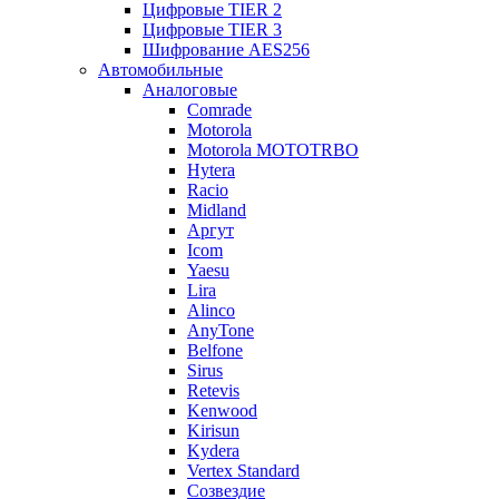
Цифровые TIER 2
Цифровые TIER 3
Шифрование AES256
Автомобильные
Аналоговые
Comrade
Motorola
Motorola MOTOTRBO
Hytera
Racio
Midland
Аргут
Icom
Yaesu
Lira
Alinco
AnyTone
Belfone
Sirus
Retevis
Kenwood
Kirisun
Kydera
Vertex Standard
Созвездие