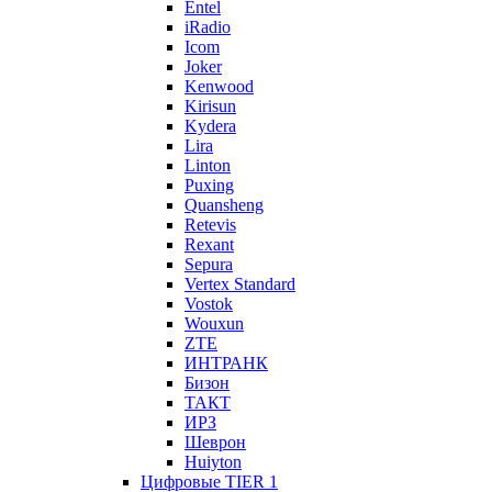
Entel
iRadio
Icom
Joker
Kenwood
Kirisun
Kydera
Lira
Linton
Puxing
Quansheng
Retevis
Rexant
Sepura
Vertex Standard
Vostok
Wouxun
ZTE
ИНТРАНК
Бизон
ТАКТ
ИРЗ
Шеврон
Huiyton
Цифровые TIER 1