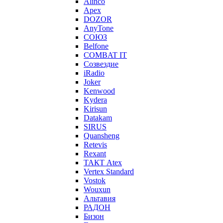
Alinco
Apex
DOZOR
AnyTone
СОЮЗ
Belfone
COMBAT IT
Созвездие
iRadio
Joker
Kenwood
Kydera
Kirisun
Datakam
SIRUS
Quansheng
Retevis
Rexant
ТАКТ Atex
Vertex Standard
Vostok
Wouxun
Альтавия
РАДОН
Бизон