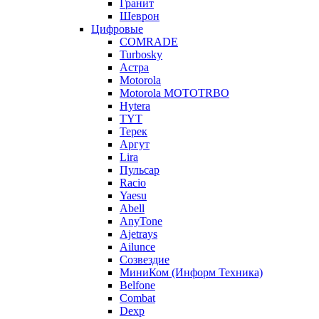
Гранит
Шеврон
Цифровые
COMRADE
Turbosky
Астра
Motorola
Motorola MOTOTRBO
Hytera
TYT
Терек
Аргут
Lira
Пульсар
Racio
Yaesu
Abell
AnyTone
Ajetrays
Ailunce
Созвездие
МиниКом (Информ Техника)
Belfone
Combat
Dexp