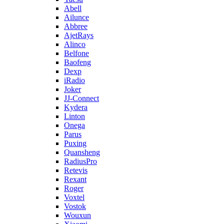
Abell
Ailunce
Abbree
AjetRays
Alinco
Belfone
Baofeng
Dexp
iRadio
Joker
JJ-Connect
Kydera
Linton
Onega
Parus
Puxing
Quansheng
RadiusPro
Retevis
Rexant
Roger
Voxtel
Vostok
Wouxun