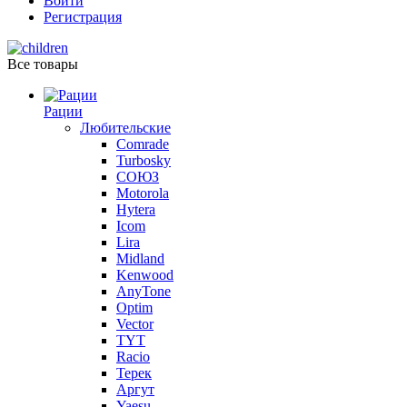
Войти
Регистрация
Все товары
Рации
Любительские
Comrade
Turbosky
СОЮЗ
Motorola
Hytera
Icom
Lira
Midland
Kenwood
AnyTone
Optim
Vector
TYT
Racio
Терек
Аргут
Yaesu