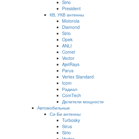
Sirio
President
КВ, УКВ антенны
Motorola
Diamond
Sirio
Opek
ANLI
Comet
Vector
AjetRays
Parus
Vertex Standard
Icom
Радиал
ComTech
Делители мощности
Автомобильные
Си-Би антенны
Turbosky
Sirus
Sirio
Vector