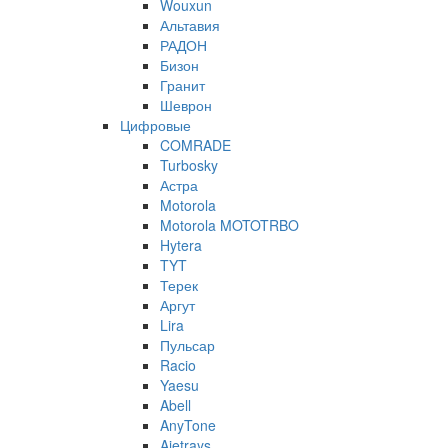
Wouxun
Альтавия
РАДОН
Бизон
Гранит
Шеврон
Цифровые
COMRADE
Turbosky
Астра
Motorola
Motorola MOTOTRBO
Hytera
TYT
Терек
Аргут
Lira
Пульсар
Racio
Yaesu
Abell
AnyTone
Ajetrays