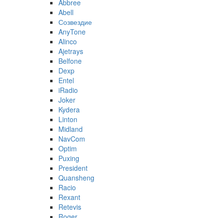
Abbree
Abell
Созвездие
AnyTone
Alinco
Ajetrays
Belfone
Dexp
Entel
iRadio
Joker
Kydera
Linton
Midland
NavCom
Optim
Puxing
President
Quansheng
Racio
Rexant
Retevis
Roger