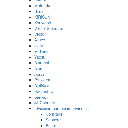
Motorola
Sirus
KIRISUN
Kenwood
Vertex Standard
Vector
Alinco
Icom
Midland
Yaesu
Albrecht
Alan
Аргут
President
AjetRays
RadiusPro
Байкал
JJ-Connect
Шумозащищенные наушники
Comrade
Sensear
Peltor