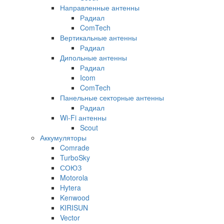
Направленные антенны
Радиал
ComTech
Вертикальные антенны
Радиал
Дипольные антенны
Радиал
Icom
ComTech
Панельные секторные антенны
Радиал
Wi-Fi антенны
Scout
Аккумуляторы
Comrade
TurboSky
СОЮЗ
Motorola
Hytera
Kenwood
KIRISUN
Vector