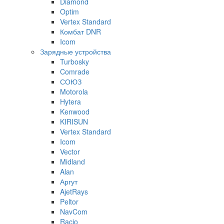
Diamond
Optim
Vertex Standard
Комбат DNR
Icom
Зарядные устройства
Turbosky
Comrade
СОЮЗ
Motorola
Hytera
Kenwood
KIRISUN
Vertex Standard
Icom
Vector
Midland
Alan
Аргут
AjetRays
Peltor
NavCom
Racio