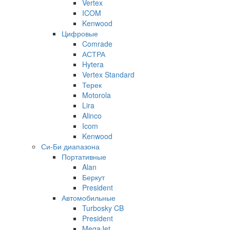
Vertex
ICOM
Kenwood
Цифровые
Comrade
АСТРА
Hytera
Vertex Standard
Терек
Motorola
Lira
Alinco
Icom
Kenwood
Си-Би диапазона
Портативные
Alan
Беркут
President
Автомобильные
Turbosky CB
President
MegaJet