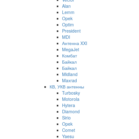
Alan
Lemm
Opek
Optim
President
MDI
Антенна XXI
MegaJet
Комбат
Байкал
Байкал
Midland
Maxrad
КВ, УКВ антенны
Turbosky
Motorola
Hytera
Diamond
Sirio
Opek
Comet
Yaesu