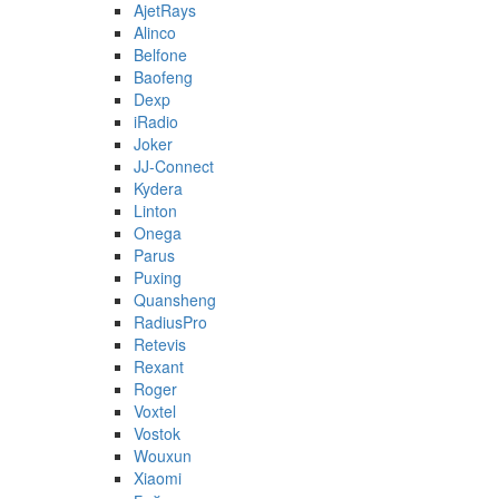
AjetRays
Alinco
Belfone
Baofeng
Dexp
iRadio
Joker
JJ-Connect
Kydera
Linton
Onega
Parus
Puxing
Quansheng
RadiusPro
Retevis
Rexant
Roger
Voxtel
Vostok
Wouxun
Xiaomi