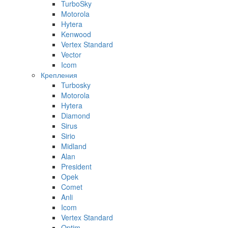
TurboSky
Motorola
Hytera
Kenwood
Vertex Standard
Vector
Icom
Крепления
Turbosky
Motorola
Hytera
Diamond
Sirus
Sirio
Midland
Alan
President
Opek
Comet
Anli
Icom
Vertex Standard
Optim