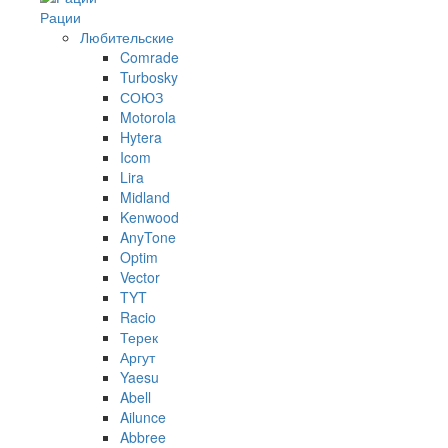
Рации
Любительские
Comrade
Turbosky
СОЮЗ
Motorola
Hytera
Icom
Lira
Midland
Kenwood
AnyTone
Optim
Vector
TYT
Racio
Терек
Аргут
Yaesu
Abell
Ailunce
Abbree