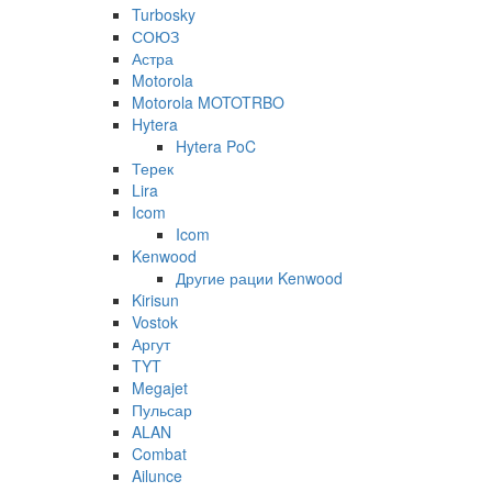
Turbosky
СОЮЗ
Астра
Motorola
Motorola MOTOTRBO
Hytera
Hytera PoC
Терек
Lira
Icom
Icom
Kenwood
Другие рации Kenwood
Kirisun
Vostok
Аргут
TYT
Megajet
Пульсар
ALAN
Combat
Ailunce