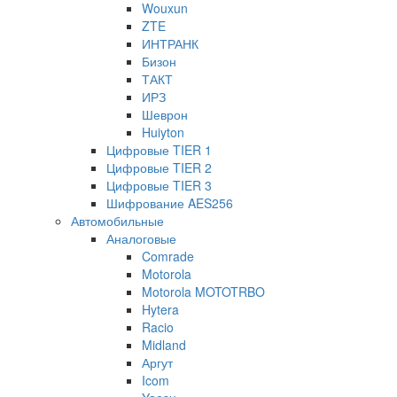
Wouxun
ZTE
ИНТРАНК
Бизон
ТАКТ
ИРЗ
Шеврон
Huiyton
Цифровые TIER 1
Цифровые TIER 2
Цифровые TIER 3
Шифрование AES256
Автомобильные
Аналоговые
Comrade
Motorola
Motorola MOTOTRBO
Hytera
Racio
Midland
Аргут
Icom