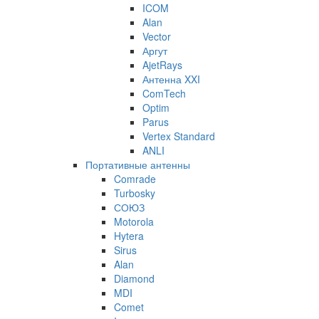
ICOM
Alan
Vector
Аргут
AjetRays
Антенна XXI
ComTech
Optim
Parus
Vertex Standard
ANLI
Портативные антенны
Comrade
Turbosky
СОЮЗ
Motorola
Hytera
Sirus
Alan
Diamond
MDI
Comet