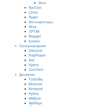
Sirus
NavCom
Linton
Roger
Мотогарнитуры
Sirus
OPTIM
Megajet
Комбат
Грозоразрядники
Diamond
PolyPhaser
Anli
Hytera
ComTech
Динамики
TurboSky
Motorola
Kenwood
Hytera
Midland
AjetRays