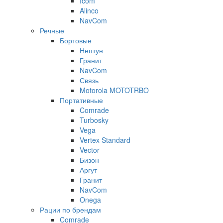
Icom
Alinco
NavCom
Речные
Бортовые
Нептун
Гранит
NavCom
Связь
Motorola MOTOTRBO
Портативные
Comrade
Turbosky
Vega
Vertex Standard
Vector
Бизон
Аргут
Гранит
NavCom
Onega
Рации по брендам
Comrade