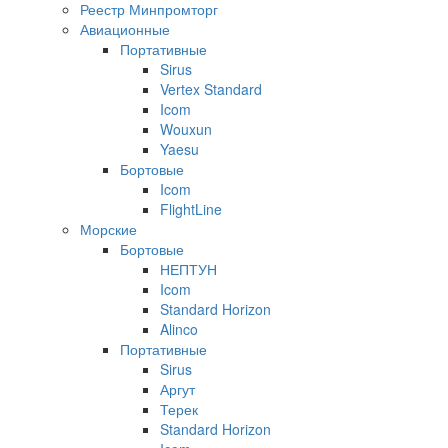
Реестр Минпромторг
Авиационные
Портативные
Sirus
Vertex Standard
Icom
Wouxun
Yaesu
Бортовые
Icom
FlightLine
Морские
Бортовые
НЕПТУН
Icom
Standard Horizon
Alinco
Портативные
Sirus
Аргут
Терек
Standard Horizon