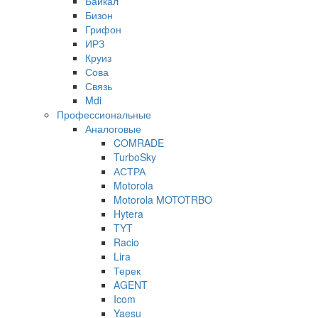
Байкал
Бизон
Грифон
ИРЗ
Круиз
Сова
Связь
Mdi
Профессиональные
Аналоговые
COMRADE
TurboSky
АСТРА
Motorola
Motorola MOTOTRBO
Hytera
TYT
Racio
Lira
Терек
AGENT
Icom
Yaesu