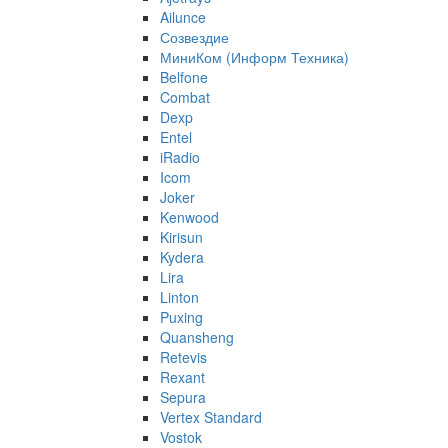
Ailunce
Созвездие
МиниКом (Информ Техника)
Belfone
Combat
Dexp
Entel
iRadio
Icom
Joker
Kenwood
Kirisun
Kydera
Lira
Linton
Puxing
Quansheng
Retevis
Rexant
Sepura
Vertex Standard
Vostok