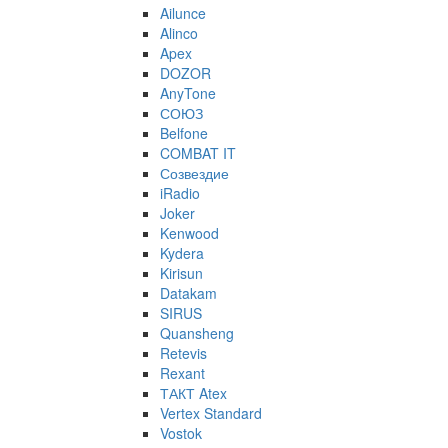
Ailunce
Alinco
Apex
DOZOR
AnyTone
СОЮЗ
Belfone
COMBAT IT
Созвездие
iRadio
Joker
Kenwood
Kydera
Kirisun
Datakam
SIRUS
Quansheng
Retevis
Rexant
ТАКТ Atex
Vertex Standard
Vostok