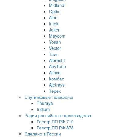
Midland
Optim
Alan
Intek
Joker
Maycom
Yosan
Vector
Таис
Albrecht
AnyTone
Alinco
Комбат
Ajetrays
Терек
Спутниковые телефоны
Thuraya
Iridium
Рации российского производства
Реестр ПП РФ 719
Реестр ПП РФ 878
Сделано в России