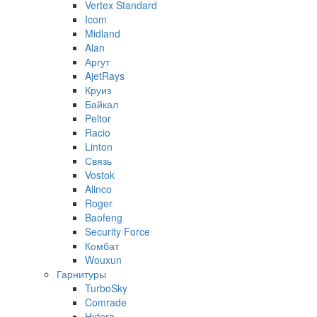
Vertex Standard
Icom
Midland
Alan
Аргут
AjetRays
Круиз
Байкал
Peltor
Racio
Linton
Связь
Vostok
Alinco
Roger
Baofeng
Security Force
Комбат
Wouxun
Гарнитуры
TurboSky
Comrade
Hytera