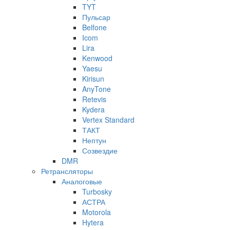
TYT
Пульсар
Belfone
Icom
Lira
Kenwood
Yaesu
Kirisun
AnyTone
Retevis
Kydera
Vertex Standard
ТАКТ
Нептун
Созвездие
DMR
Ретрансляторы
Аналоговые
Turbosky
АСТРА
Motorola
Hytera