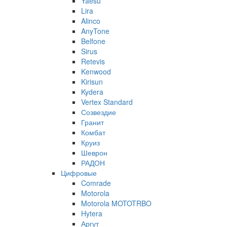
Yaesu
Lira
Alinco
AnyTone
Belfone
Sirus
Retevis
Kenwood
Kirisun
Kydera
Vertex Standard
Созвездие
Гранит
Комбат
Круиз
Шеврон
РАДОН
Цифровые
Comrade
Motorola
Motorola MOTOTRBO
Hytera
Аргут