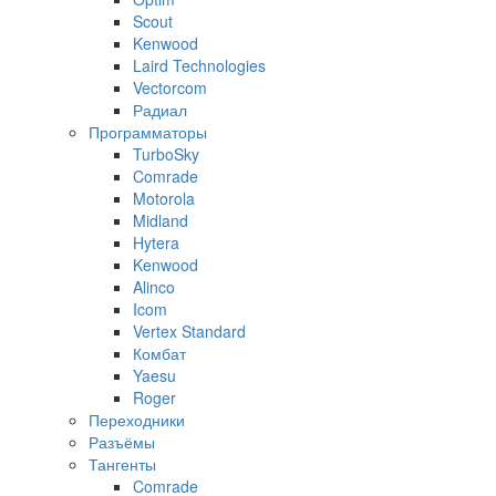
Scout
Kenwood
Laird Technologies
Vectorcom
Радиал
Программаторы
TurboSky
Comrade
Motorola
Midland
Hytera
Kenwood
Alinco
Icom
Vertex Standard
Комбат
Yaesu
Roger
Переходники
Разъёмы
Тангенты
Comrade