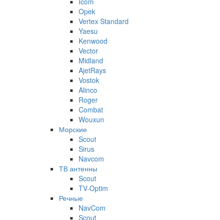
Icom
Opek
Vertex Standard
Yaesu
Kenwood
Vector
Midland
AjetRays
Vostok
Alinco
Roger
Combat
Wouxun
Морские
Scout
Sirus
Navcom
ТВ антенны
Scout
TV-Optim
Речные
NavCom
Scout