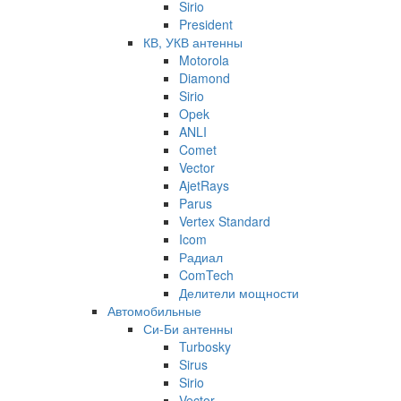
Sirio
President
КВ, УКВ антенны
Motorola
Diamond
Sirio
Opek
ANLI
Comet
Vector
AjetRays
Parus
Vertex Standard
Icom
Радиал
ComTech
Делители мощности
Автомобильные
Си-Би антенны
Turbosky
Sirus
Sirio
Vector