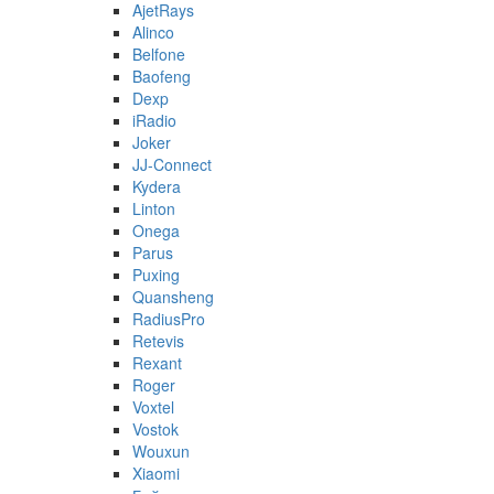
AjetRays
Alinco
Belfone
Baofeng
Dexp
iRadio
Joker
JJ-Connect
Kydera
Linton
Onega
Parus
Puxing
Quansheng
RadiusPro
Retevis
Rexant
Roger
Voxtel
Vostok
Wouxun
Xiaomi