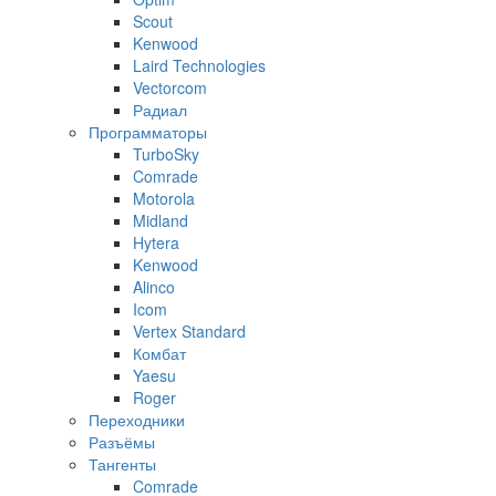
Scout
Kenwood
Laird Technologies
Vectorcom
Радиал
Программаторы
TurboSky
Comrade
Motorola
Midland
Hytera
Kenwood
Alinco
Icom
Vertex Standard
Комбат
Yaesu
Roger
Переходники
Разъёмы
Тангенты
Comrade