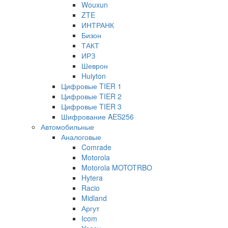
Wouxun
ZTE
ИНТРАНК
Бизон
ТАКТ
ИРЗ
Шеврон
Huiyton
Цифровые TIER 1
Цифровые TIER 2
Цифровые TIER 3
Шифрование AES256
Автомобильные
Аналоговые
Comrade
Motorola
Motorola MOTOTRBO
Hytera
Racio
Midland
Аргут
Icom