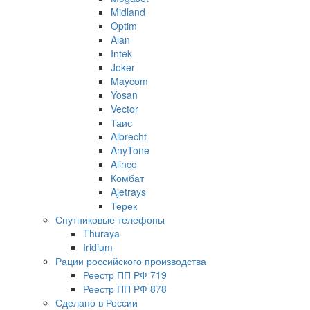
Midland
Optim
Alan
Intek
Joker
Maycom
Yosan
Vector
Таис
Albrecht
AnyTone
Alinco
Комбат
Ajetrays
Терек
Спутниковые телефоны
Thuraya
Iridium
Рации российского производства
Реестр ПП РФ 719
Реестр ПП РФ 878
Сделано в России