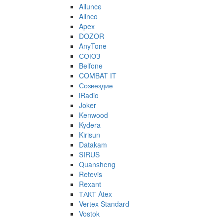
Ailunce
Alinco
Apex
DOZOR
AnyTone
СОЮЗ
Belfone
COMBAT IT
Созвездие
iRadio
Joker
Kenwood
Kydera
Kirisun
Datakam
SIRUS
Quansheng
Retevis
Rexant
ТАКТ Atex
Vertex Standard
Vostok