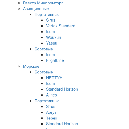
Реестр Минпромторг
Авиационные
Портативные
Sirus
Vertex Standard
Icom
Wouxun
Yaesu
Бортовые
Icom
FlightLine
Морские
Бортовые
НЕПТУН
Icom
Standard Horizon
Alinco
Портативные
Sirus
Аргут
Терек
Standard Horizon