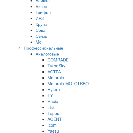
Байкал
Бизон
Грифон
ИРЗ
Круиз
Сова
Связь
Mdi
Профессиональные
Аналоговые
COMRADE
TurboSky
АСТРА
Motorola
Motorola MOTOTRBO
Hytera
TYT
Racio
Lira
Терек
AGENT
Icom
Yaesu