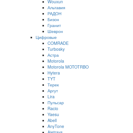
Wouxun
Альтавия
РАДОН
Бизон
Гранит
Шеврон
Цифровые
COMRADE
Turbosky
Астра
Motorola
Motorola MOTOTRBO
Hytera
TYT
Терек
Аргут
Lira
Пульсар
Racio
Yaesu
Abell
AnyTone
Ajetrays