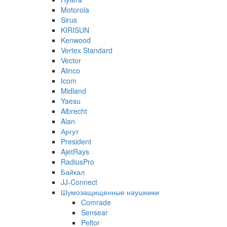
Motorola
Sirus
KIRISUN
Kenwood
Vertex Standard
Vector
Alinco
Icom
Midland
Yaesu
Albrecht
Alan
Аргут
President
AjetRays
RadiusPro
Байкал
JJ-Connect
Шумозащищенные наушники
Comrade
Sensear
Peltor