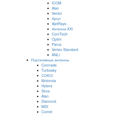
ICOM
Alan
Vector
Аргут
AjetRays
Антенна XXI
ComTech
Optim
Parus
Vertex Standard
ANLI
Портативные антенны
Comrade
Turbosky
СОЮЗ
Motorola
Hytera
Sirus
Alan
Diamond
MDI
Comet