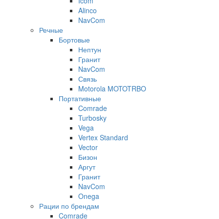
Icom
Alinco
NavCom
Речные
Бортовые
Нептун
Гранит
NavCom
Связь
Motorola MOTOTRBO
Портативные
Comrade
Turbosky
Vega
Vertex Standard
Vector
Бизон
Аргут
Гранит
NavCom
Onega
Рации по брендам
Comrade