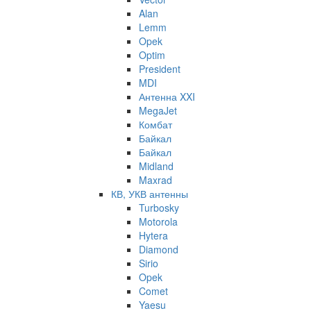
Alan
Lemm
Opek
Optim
President
MDI
Антенна XXI
MegaJet
Комбат
Байкал
Байкал
Midland
Maxrad
КВ, УКВ антенны
Turbosky
Motorola
Hytera
Diamond
Sirio
Opek
Comet
Yaesu