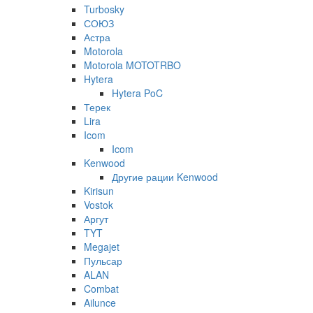
Turbosky
СОЮЗ
Астра
Motorola
Motorola MOTOTRBO
Hytera
Hytera PoC
Терек
Lira
Icom
Icom
Kenwood
Другие рации Kenwood
Kirisun
Vostok
Аргут
TYT
Megajet
Пульсар
ALAN
Combat
Ailunce