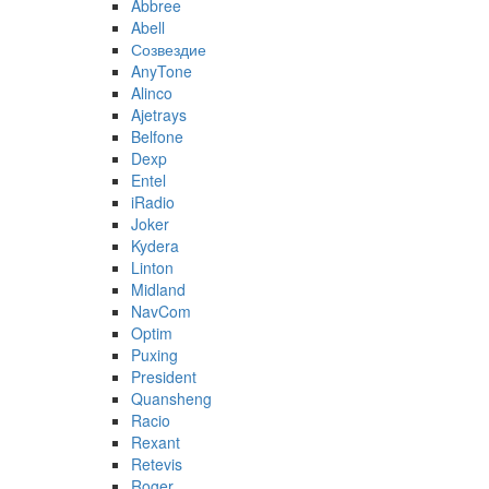
Abbree
Abell
Созвездие
AnyTone
Alinco
Ajetrays
Belfone
Dexp
Entel
iRadio
Joker
Kydera
Linton
Midland
NavCom
Optim
Puxing
President
Quansheng
Racio
Rexant
Retevis
Roger