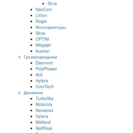
Sirus
NavCom
Linton
Roger
Мотогарнитуры
Sirus
OPTIM
Megajet
Комбат
Грозоразрядники
Diamond
PolyPhaser
Anli
Hytera
ComTech
Динамики
TurboSky
Motorola
Kenwood
Hytera
Midland
AjetRays