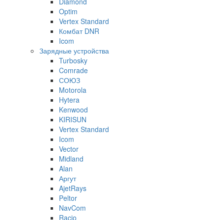
Diamond
Optim
Vertex Standard
Комбат DNR
Icom
Зарядные устройства
Turbosky
Comrade
СОЮЗ
Motorola
Hytera
Kenwood
KIRISUN
Vertex Standard
Icom
Vector
Midland
Alan
Аргут
AjetRays
Peltor
NavCom
Racio