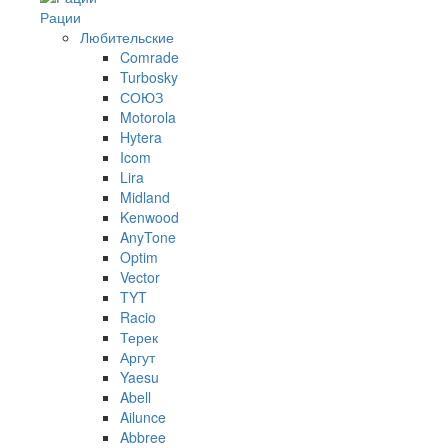
Рации
Любительские
Comrade
Turbosky
СОЮЗ
Motorola
Hytera
Icom
Lira
Midland
Kenwood
AnyTone
Optim
Vector
TYT
Racio
Терек
Аргут
Yaesu
Abell
Ailunce
Abbree