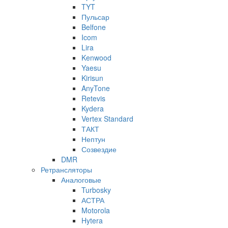
TYT
Пульсар
Belfone
Icom
Lira
Kenwood
Yaesu
Kirisun
AnyTone
Retevis
Kydera
Vertex Standard
ТАКТ
Нептун
Созвездие
DMR
Ретрансляторы
Аналоговые
Turbosky
АСТРА
Motorola
Hytera