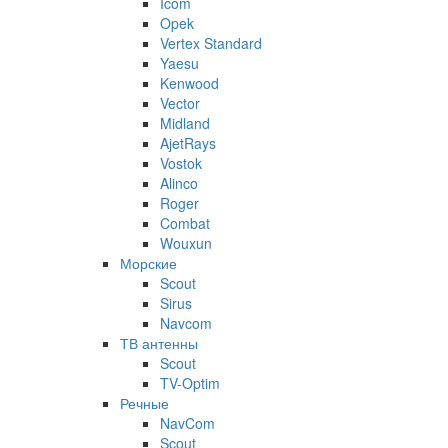
Icom
Opek
Vertex Standard
Yaesu
Kenwood
Vector
Midland
AjetRays
Vostok
Alinco
Roger
Combat
Wouxun
Морские
Scout
Sirus
Navcom
ТВ антенны
Scout
TV-Optim
Речные
NavCom
Scout