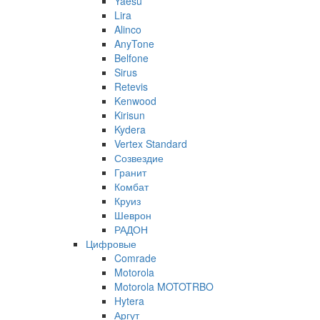
Yaesu
Lira
Alinco
AnyTone
Belfone
Sirus
Retevis
Kenwood
Kirisun
Kydera
Vertex Standard
Созвездие
Гранит
Комбат
Круиз
Шеврон
РАДОН
Цифровые
Comrade
Motorola
Motorola MOTOTRBO
Hytera
Аргут