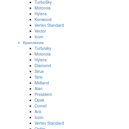
TurboSky
Motorola
Hytera
Kenwood
Vertex Standard
Vector
Icom
Крепления
Turbosky
Motorola
Hytera
Diamond
Sirus
Sirio
Midland
Alan
President
Opek
Comet
Anli
Icom
Vertex Standard
Optim