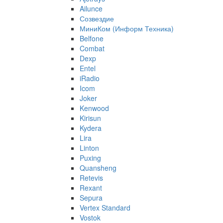
Ailunce
Созвездие
МиниКом (Информ Техника)
Belfone
Combat
Dexp
Entel
iRadio
Icom
Joker
Kenwood
Kirisun
Kydera
Lira
Linton
Puxing
Quansheng
Retevis
Rexant
Sepura
Vertex Standard
Vostok