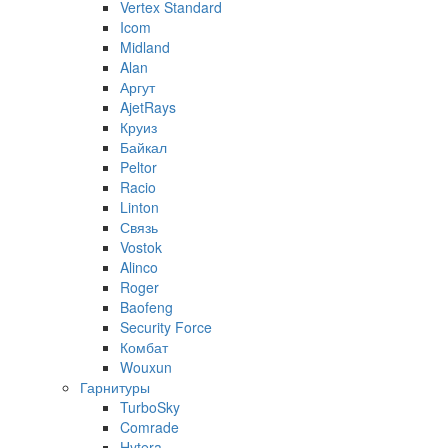
Vertex Standard
Icom
Midland
Alan
Аргут
AjetRays
Круиз
Байкал
Peltor
Racio
Linton
Связь
Vostok
Alinco
Roger
Baofeng
Security Force
Комбат
Wouxun
Гарнитуры
TurboSky
Comrade
Hytera