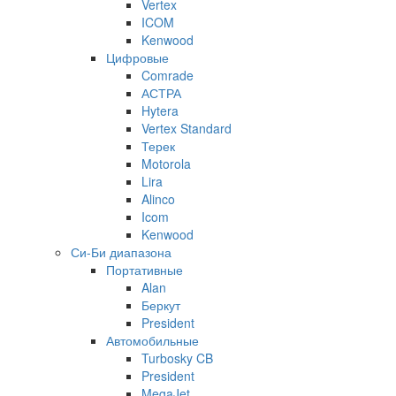
Vertex
ICOM
Kenwood
Цифровые
Comrade
АСТРА
Hytera
Vertex Standard
Терек
Motorola
Lira
Alinco
Icom
Kenwood
Си-Би диапазона
Портативные
Alan
Беркут
President
Автомобильные
Turbosky CB
President
MegaJet