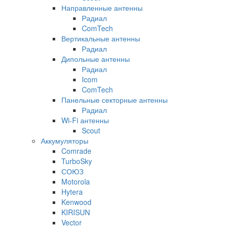
Направленные антенны
Радиал
ComTech
Вертикальные антенны
Радиал
Дипольные антенны
Радиал
Icom
ComTech
Панельные секторные антенны
Радиал
Wi-Fi антенны
Scout
Аккумуляторы
Comrade
TurboSky
СОЮЗ
Motorola
Hytera
Kenwood
KIRISUN
Vector