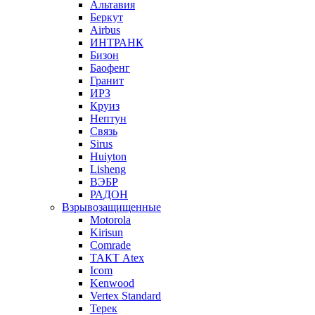
Альтавия
Беркут
Airbus
ИНТРАНК
Бизон
Баофенг
Гранит
ИРЗ
Круиз
Нептун
Связь
Sirus
Huiyton
Lisheng
ВЭБР
РАДОН
Взрывозащищенные
Motorola
Kirisun
Comrade
ТАКТ Atex
Icom
Kenwood
Vertex Standard
Терек