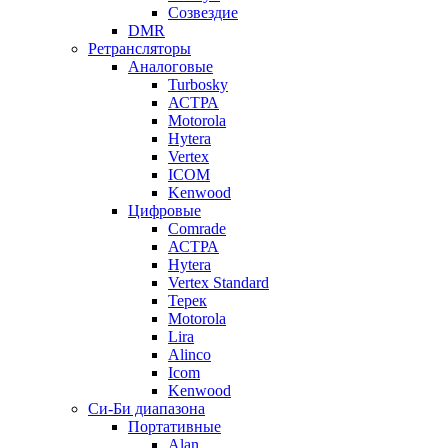
Созвездие
DMR
Ретрансляторы
Аналоговые
Turbosky
АСТРА
Motorola
Hytera
Vertex
ICOM
Kenwood
Цифровые
Comrade
АСТРА
Hytera
Vertex Standard
Терек
Motorola
Lira
Alinco
Icom
Kenwood
Си-Би диапазона
Портативные
Alan