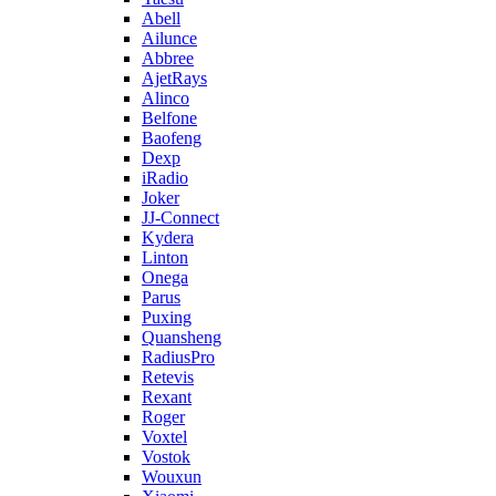
Abell
Ailunce
Abbree
AjetRays
Alinco
Belfone
Baofeng
Dexp
iRadio
Joker
JJ-Connect
Kydera
Linton
Onega
Parus
Puxing
Quansheng
RadiusPro
Retevis
Rexant
Roger
Voxtel
Vostok
Wouxun