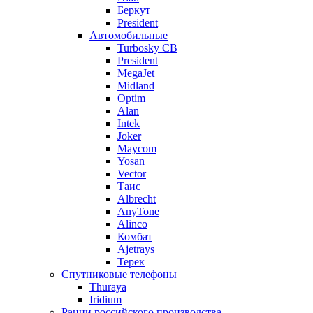
Беркут
President
Автомобильные
Turbosky CB
President
MegaJet
Midland
Optim
Alan
Intek
Joker
Maycom
Yosan
Vector
Таис
Albrecht
AnyTone
Alinco
Комбат
Ajetrays
Терек
Спутниковые телефоны
Thuraya
Iridium
Рации российского производства