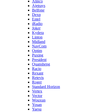
Alinco
Ajetrays
Belfone
Dexp
Entel
iRadio
Joker
Kydera
Linton
Midland
NavCom
Optim
Puxing
President
Quansheng
Racio
Rexant
Retevis
Roger
Standard Horizon
Vertex
Vector
Wouxun
Yosan
Yaesu