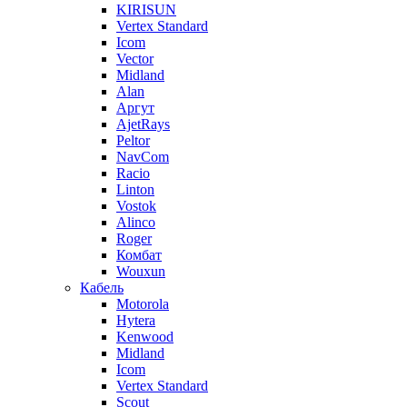
KIRISUN
Vertex Standard
Icom
Vector
Midland
Alan
Аргут
AjetRays
Peltor
NavCom
Racio
Linton
Vostok
Alinco
Roger
Комбат
Wouxun
Кабель
Motorola
Hytera
Kenwood
Midland
Icom
Vertex Standard
Scout