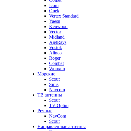
Comet
Icom
Opek
Vertex Standard
Yaesu
Kenwood
Vector
Midland
AjetRays
Vostok
Alinco
Roger
Combat
Wouxun
Морские
Scout
Sirus
Navcom
ТВ антенны
Scout
TV-Optim
Речные
NavCom
Scout
Направленные антенны