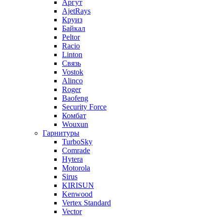
Аргут
AjetRays
Круиз
Байкал
Peltor
Racio
Linton
Связь
Vostok
Alinco
Roger
Baofeng
Security Force
Комбат
Wouxun
Гарнитуры
TurboSky
Comrade
Hytera
Motorola
Sirus
KIRISUN
Kenwood
Vertex Standard
Vector