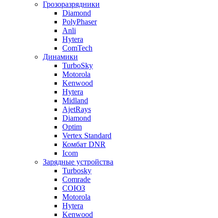
Грозоразрядники
Diamond
PolyPhaser
Anli
Hytera
ComTech
Динамики
TurboSky
Motorola
Kenwood
Hytera
Midland
AjetRays
Diamond
Optim
Vertex Standard
Комбат DNR
Icom
Зарядные устройства
Turbosky
Comrade
СОЮЗ
Motorola
Hytera
Kenwood