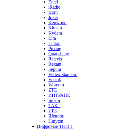
Entel
iRadio
Icom
Joker
Kenwood
Kirisun
Kydera
Lira
Linton
Puxing
Quansheng
Retevis
Rexant
Sepura
Vertex Standard
Vostok
Wouxun
ZTE
ИНТРАНК
Бизон
ТАКТ
ИРЗ
Шеврон
Huiyton
Цифровые TIER 1