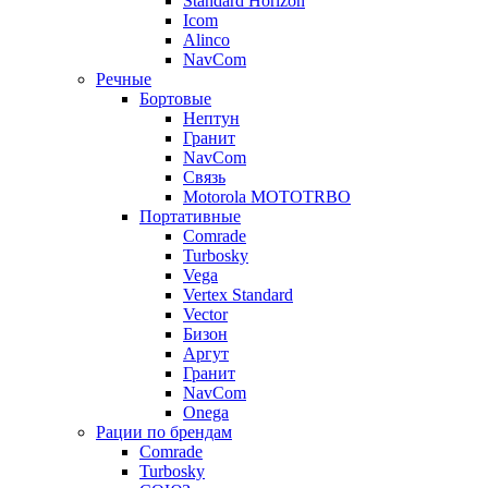
Standard Horizon
Icom
Alinco
NavCom
Речные
Бортовые
Нептун
Гранит
NavCom
Связь
Motorola MOTOTRBO
Портативные
Comrade
Turbosky
Vega
Vertex Standard
Vector
Бизон
Аргут
Гранит
NavCom
Onega
Рации по брендам
Comrade
Turbosky