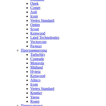
Opek
Comet
Anli
Icom
Vertex Standard
Optim
Scout
Kenwood
Laird Technologies
Vectorcom
Радиал
Программаторы
TurboSky
Comrade
Motorola
Midland
Hytera
Kenwood
Alinco
Icom
Vertex Standard
Комбат
Yaesu
Roger
Переходники