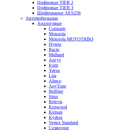
Цифровые TIER 2
Цифровые TIER 3
Шифрование AES256
Автомобильные
Аналоговые
Comrade
Motorola
Motorola MOTOTRBO
Hytera
Racio
Midland
Аргут
Icom
Yaesu
Lira
Alinco
AnyTone
Belfone
Sirus
Retevis
Kenwood
Kirisun
Kydera
Vertex Standard
Созвездие