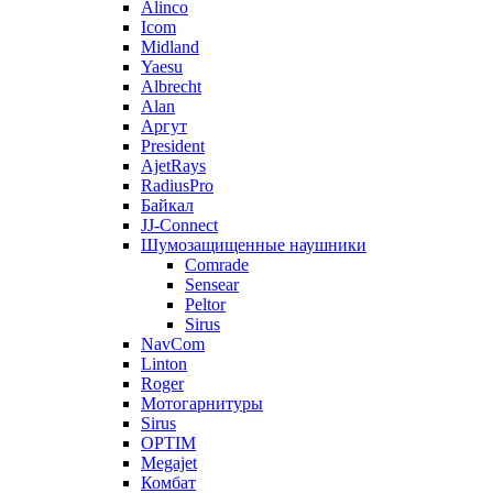
Alinco
Icom
Midland
Yaesu
Albrecht
Alan
Аргут
President
AjetRays
RadiusPro
Байкал
JJ-Connect
Шумозащищенные наушники
Comrade
Sensear
Peltor
Sirus
NavCom
Linton
Roger
Мотогарнитуры
Sirus
OPTIM
Megajet
Комбат