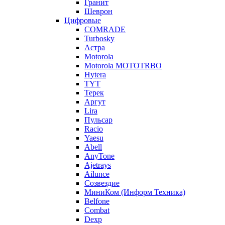
Гранит
Шеврон
Цифровые
COMRADE
Turbosky
Астра
Motorola
Motorola MOTOTRBO
Hytera
TYT
Терек
Аргут
Lira
Пульсар
Racio
Yaesu
Abell
AnyTone
Ajetrays
Ailunce
Созвездие
МиниКом (Информ Техника)
Belfone
Combat
Dexp