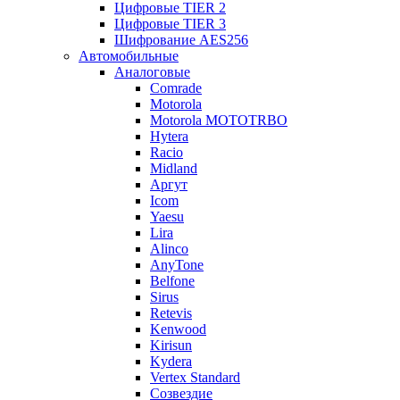
Цифровые TIER 2
Цифровые TIER 3
Шифрование AES256
Автомобильные
Аналоговые
Comrade
Motorola
Motorola MOTOTRBO
Hytera
Racio
Midland
Аргут
Icom
Yaesu
Lira
Alinco
AnyTone
Belfone
Sirus
Retevis
Kenwood
Kirisun
Kydera
Vertex Standard
Созвездие