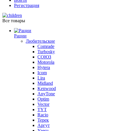
Войти
Регистрация
Все товары
Рации
Любительские
Comrade
Turbosky
СОЮЗ
Motorola
Hytera
Icom
Lira
Midland
Kenwood
AnyTone
Optim
Vector
TYT
Racio
Терек
Аргут
Yaesu