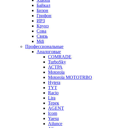
Xiaomi
Байкал
Бизон
Грифон
ИРЗ
Круиз
Сова
Связь
Mdi
Профессиональные
Аналоговые
COMRADE
TurboSky
АСТРА
Motorola
Motorola MOTOTRBO
Hytera
TYT
Racio
Lira
Терек
AGENT
Icom
Yaesu
Ailunce