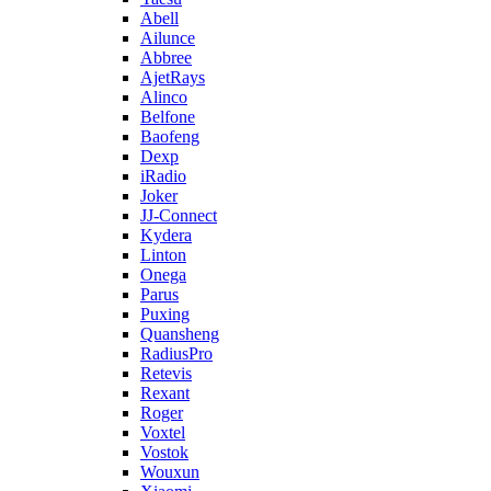
Abell
Ailunce
Abbree
AjetRays
Alinco
Belfone
Baofeng
Dexp
iRadio
Joker
JJ-Connect
Kydera
Linton
Onega
Parus
Puxing
Quansheng
RadiusPro
Retevis
Rexant
Roger
Voxtel
Vostok
Wouxun