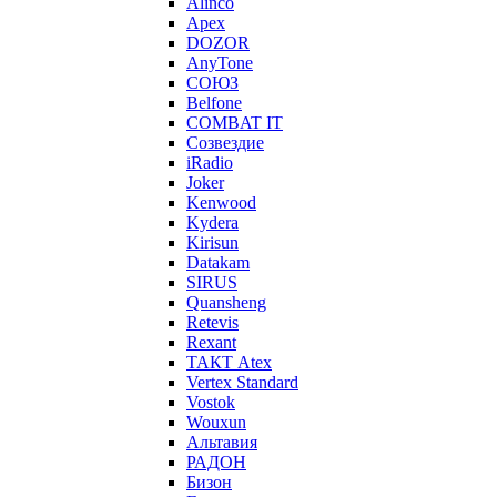
Alinco
Apex
DOZOR
AnyTone
СОЮЗ
Belfone
COMBAT IT
Созвездие
iRadio
Joker
Kenwood
Kydera
Kirisun
Datakam
SIRUS
Quansheng
Retevis
Rexant
ТАКТ Atex
Vertex Standard
Vostok
Wouxun
Альтавия
РАДОН
Бизон