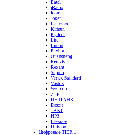
Entel
iRadio
Icom
Joker
Kenwood
Kirisun
Kydera
Lira
Linton
Puxing
Quansheng
Retevis
Rexant
Sepura
Vertex Standard
Vostok
Wouxun
ZTE
ИНТРАНК
Бизон
ТАКТ
ИРЗ
Шеврон
Huiyton
Цифровые TIER 1