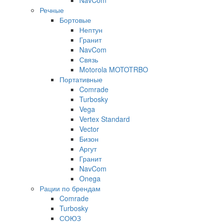
NavCom
Речные
Бортовые
Нептун
Гранит
NavCom
Связь
Motorola MOTOTRBO
Портативные
Comrade
Turbosky
Vega
Vertex Standard
Vector
Бизон
Аргут
Гранит
NavCom
Onega
Рации по брендам
Comrade
Turbosky
СОЮЗ