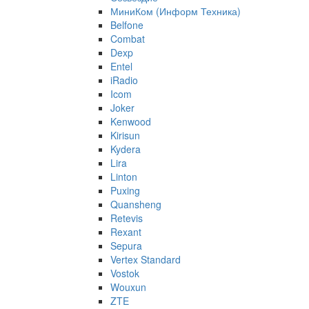
МиниКом (Информ Техника)
Belfone
Combat
Dexp
Entel
iRadio
Icom
Joker
Kenwood
Kirisun
Kydera
Lira
Linton
Puxing
Quansheng
Retevis
Rexant
Sepura
Vertex Standard
Vostok
Wouxun
ZTE