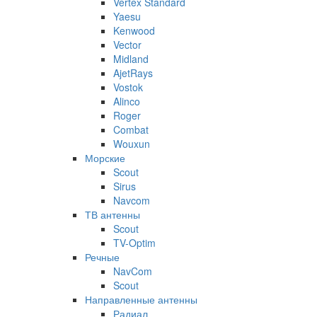
Vertex Standard
Yaesu
Kenwood
Vector
Midland
AjetRays
Vostok
Alinco
Roger
Combat
Wouxun
Морские
Scout
Sirus
Navcom
ТВ антенны
Scout
TV-Optim
Речные
NavCom
Scout
Направленные антенны
Радиал