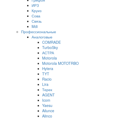
Грифон
ИРЗ
Круиз
Сова
Связь
Mdi
Профессиональные
Аналоговые
COMRADE
TurboSky
АСТРА
Motorola
Motorola MOTOTRBO
Hytera
TYT
Racio
Lira
Терек
AGENT
Icom
Yaesu
Ailunce
Alinco