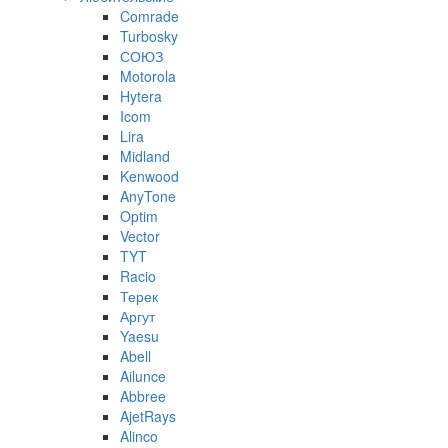
Comrade
Turbosky
СОЮЗ
Motorola
Hytera
Icom
Lira
Midland
Kenwood
AnyTone
Optim
Vector
TYT
Racio
Терек
Аргут
Yaesu
Abell
Ailunce
Abbree
AjetRays
Alinco