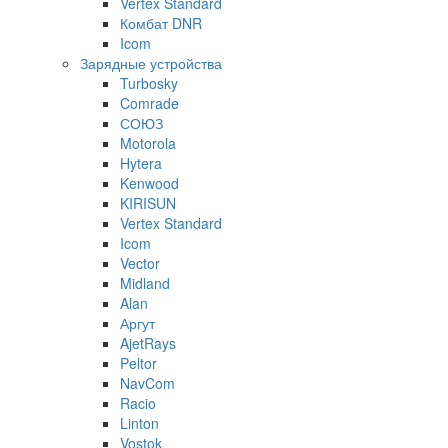
Vertex Standard
Комбат DNR
Icom
Зарядные устройства
Turbosky
Comrade
СОЮЗ
Motorola
Hytera
Kenwood
KIRISUN
Vertex Standard
Icom
Vector
Midland
Alan
Аргут
AjetRays
Peltor
NavCom
Racio
Linton
Vostok