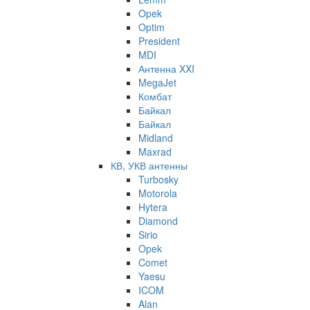
Opek
Optim
President
MDI
Антенна XXI
MegaJet
Комбат
Байкал
Байкал
Midland
Maxrad
КВ, УКВ антенны
Turbosky
Motorola
Hytera
Diamond
Sirio
Opek
Comet
Yaesu
ICOM
Alan