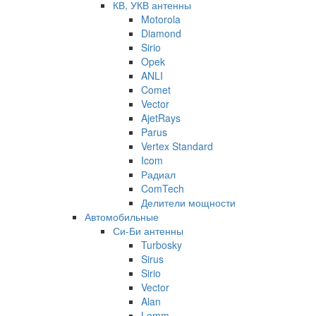
КВ, УКВ антенны
Motorola
Diamond
Sirio
Opek
ANLI
Comet
Vector
AjetRays
Parus
Vertex Standard
Icom
Радиал
ComTech
Делители мощности
Автомобильные
Си-Би антенны
Turbosky
Sirus
Sirio
Vector
Alan
Lemm