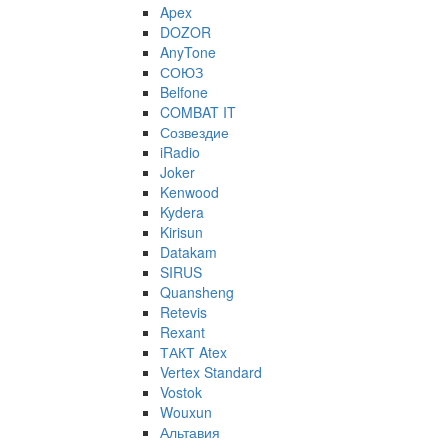
Apex
DOZOR
AnyTone
СОЮЗ
Belfone
COMBAT IT
Созвездие
iRadio
Joker
Kenwood
Kydera
Kirisun
Datakam
SIRUS
Quansheng
Retevis
Rexant
ТАКТ Atex
Vertex Standard
Vostok
Wouxun
Альтавия