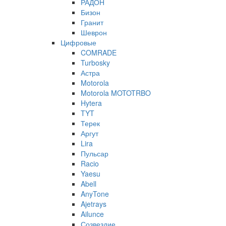
РАДОН
Бизон
Гранит
Шеврон
Цифровые
COMRADE
Turbosky
Астра
Motorola
Motorola MOTOTRBO
Hytera
TYT
Терек
Аргут
Lira
Пульсар
Racio
Yaesu
Abell
AnyTone
Ajetrays
Ailunce
Созвездие