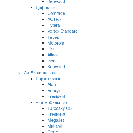
Kenwood
Цифровые
Comrade
АСТРА
Hytera
Vertex Standard
Терек
Motorola
Lira
Alinco
Icom
Kenwood
Си-Би диапазона
Портативные
Alan
Беркут
President
Автомобильные
Turbosky CB
President
MegaJet
Midland
Optim