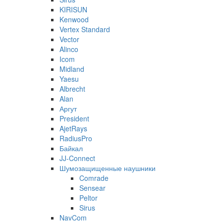
KIRISUN
Kenwood
Vertex Standard
Vector
Alinco
Icom
Midland
Yaesu
Albrecht
Alan
Аргут
President
AjetRays
RadiusPro
Байкал
JJ-Connect
Шумозащищенные наушники
Comrade
Sensear
Peltor
Sirus
NavCom