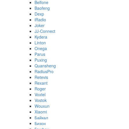
Belfone
Baofeng
Dexp
iRadio
Joker
JJ-Connect
Kydera
Linton
Onega
Parus
Puxing
Quansheng
RadiusPro
Retevis
Rexant
Roger
Voxtel
Vostok
Wouxun
Xiaomi
Байкал
Бизон