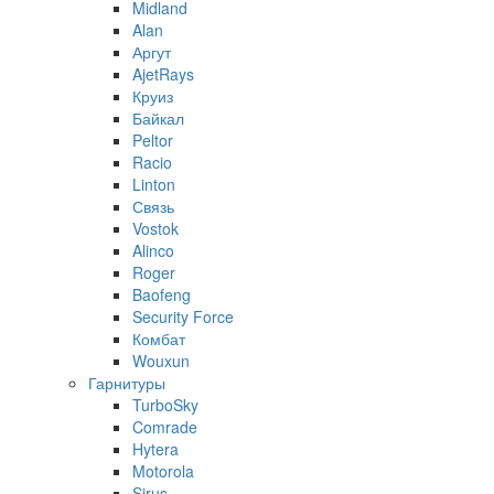
Midland
Alan
Аргут
AjetRays
Круиз
Байкал
Peltor
Racio
Linton
Связь
Vostok
Alinco
Roger
Baofeng
Security Force
Комбат
Wouxun
Гарнитуры
TurboSky
Comrade
Hytera
Motorola
Sirus