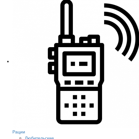
Рации
Любительские