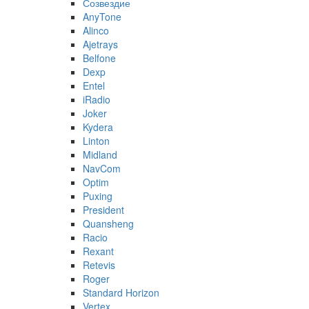
Созвездие
AnyTone
Alinco
Ajetrays
Belfone
Dexp
Entel
iRadio
Joker
Kydera
Linton
Midland
NavCom
Optim
Puxing
President
Quansheng
Racio
Rexant
Retevis
Roger
Standard Horizon
Vertex