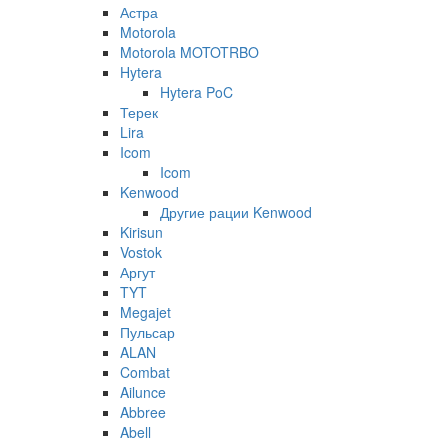
Астра
Motorola
Motorola MOTOTRBO
Hytera
Hytera PoC
Терек
Lira
Icom
Icom
Kenwood
Другие рации Kenwood
Kirisun
Vostok
Аргут
TYT
Megajet
Пульсар
ALAN
Combat
Ailunce
Abbree
Abell