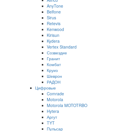
Alinco
AnyTone
Belfone
Sirus
Retevis
Kenwood
Kirisun
Kydera
Vertex Standard
Созвездие
Гранит
Комбат
Круиз
Шеврон
РАДОН
Цифровые
Comrade
Motorola
Motorola MOTOTRBO
Hytera
Аргут
TYT
Пульсар