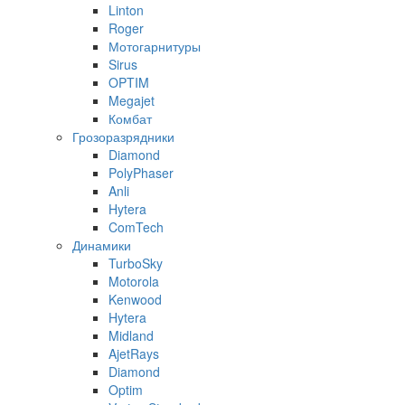
Linton
Roger
Мотогарнитуры
Sirus
OPTIM
Megajet
Комбат
Грозоразрядники
Diamond
PolyPhaser
Anli
Hytera
ComTech
Динамики
TurboSky
Motorola
Kenwood
Hytera
Midland
AjetRays
Diamond
Optim