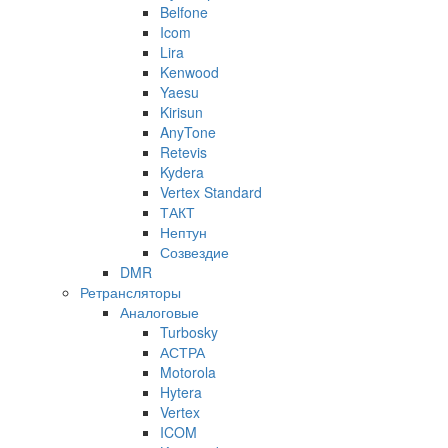
Belfone
Icom
Lira
Kenwood
Yaesu
Kirisun
AnyTone
Retevis
Kydera
Vertex Standard
ТАКТ
Нептун
Созвездие
DMR
Ретрансляторы
Аналоговые
Turbosky
АСТРА
Motorola
Hytera
Vertex
ICOM