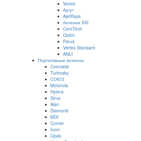
Vector
Аргут
AjetRays
Антенна XXI
ComTech
Optim
Parus
Vertex Standard
ANLI
Портативные антенны
Comrade
Turbosky
СОЮЗ
Motorola
Hytera
Sirus
Alan
Diamond
MDI
Comet
Icom
Opek