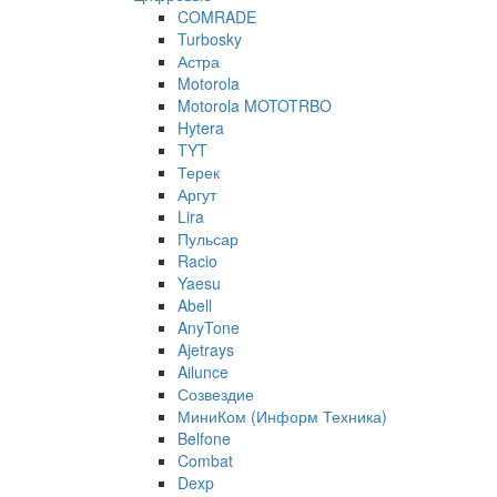
COMRADE
Turbosky
Астра
Motorola
Motorola MOTOTRBO
Hytera
TYT
Терек
Аргут
Lira
Пульсар
Racio
Yaesu
Abell
AnyTone
Ajetrays
Ailunce
Созвездие
МиниКом (Информ Техника)
Belfone
Combat
Dexp