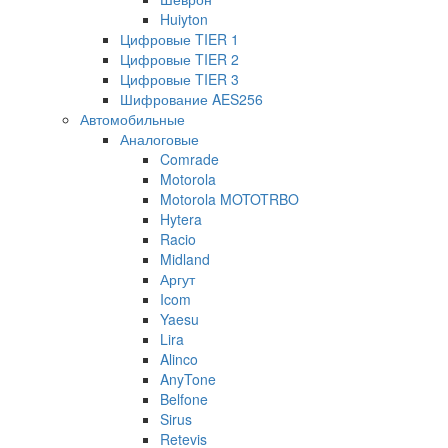
Huiyton
Цифровые TIER 1
Цифровые TIER 2
Цифровые TIER 3
Шифрование AES256
Автомобильные
Аналоговые
Comrade
Motorola
Motorola MOTOTRBO
Hytera
Racio
Midland
Аргут
Icom
Yaesu
Lira
Alinco
AnyTone
Belfone
Sirus
Retevis