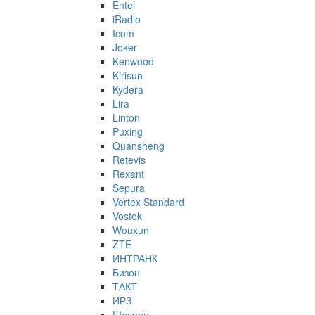
Entel
iRadio
Icom
Joker
Kenwood
Kirisun
Kydera
Lira
Linton
Puxing
Quansheng
Retevis
Rexant
Sepura
Vertex Standard
Vostok
Wouxun
ZTE
ИНТРАНК
Бизон
ТАКТ
ИРЗ
Шеврон