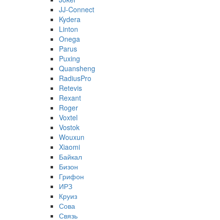
JJ-Connect
Kydera
Linton
Onega
Parus
Puxing
Quansheng
RadiusPro
Retevis
Rexant
Roger
Voxtel
Vostok
Wouxun
Xiaomi
Байкал
Бизон
Грифон
ИРЗ
Круиз
Сова
Связь