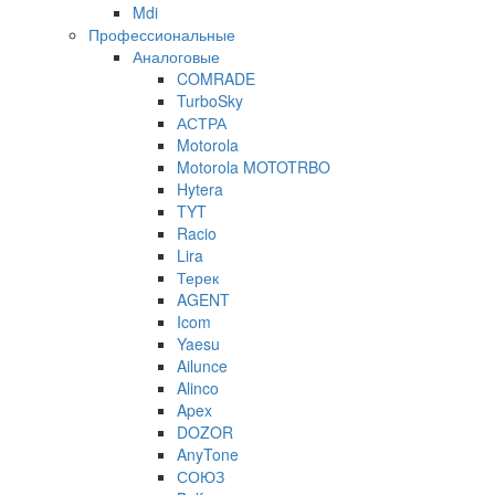
Mdi
Профессиональные
Аналоговые
COMRADE
TurboSky
АСТРА
Motorola
Motorola MOTOTRBO
Hytera
TYT
Racio
Lira
Терек
AGENT
Icom
Yaesu
Ailunce
Alinco
Apex
DOZOR
AnyTone
СОЮЗ