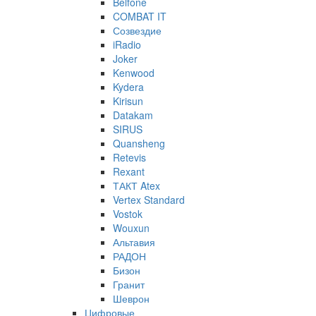
Belfone
COMBAT IT
Созвездие
iRadio
Joker
Kenwood
Kydera
Kirisun
Datakam
SIRUS
Quansheng
Retevis
Rexant
ТАКТ Atex
Vertex Standard
Vostok
Wouxun
Альтавия
РАДОН
Бизон
Гранит
Шеврон
Цифровые