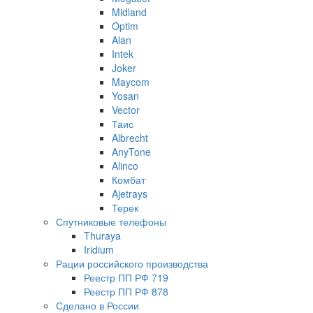
Midland
Optim
Alan
Intek
Joker
Maycom
Yosan
Vector
Таис
Albrecht
AnyTone
Alinco
Комбат
Ajetrays
Терек
Спутниковые телефоны
Thuraya
Iridium
Рации российского производства
Реестр ПП РФ 719
Реестр ПП РФ 878
Сделано в России