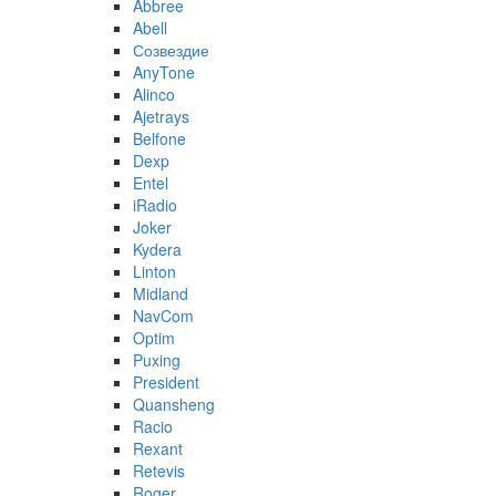
Abbree
Abell
Созвездие
AnyTone
Alinco
Ajetrays
Belfone
Dexp
Entel
iRadio
Joker
Kydera
Linton
Midland
NavCom
Optim
Puxing
President
Quansheng
Racio
Rexant
Retevis
Roger