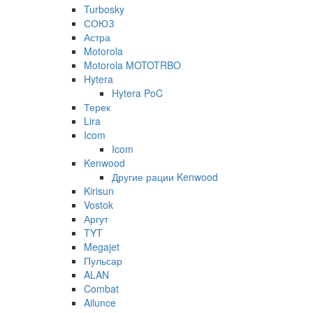
Turbosky
СОЮЗ
Астра
Motorola
Motorola MOTOTRBO
Hytera
Hytera PoC
Терек
Lira
Icom
Icom
Kenwood
Другие рации Kenwood
Kirisun
Vostok
Аргут
TYT
Megajet
Пульсар
ALAN
Combat
Ailunce