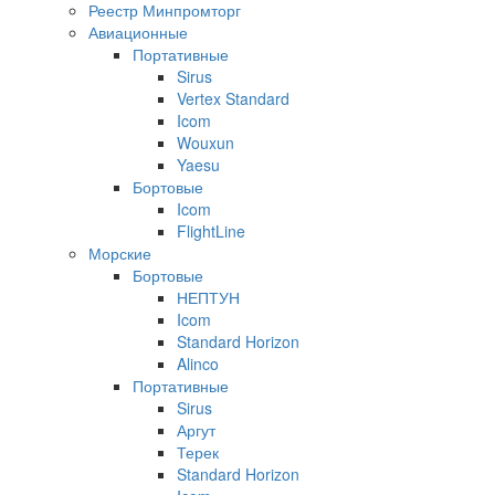
Реестр Минпромторг
Авиационные
Портативные
Sirus
Vertex Standard
Icom
Wouxun
Yaesu
Бортовые
Icom
FlightLine
Морские
Бортовые
НЕПТУН
Icom
Standard Horizon
Alinco
Портативные
Sirus
Аргут
Терек
Standard Horizon