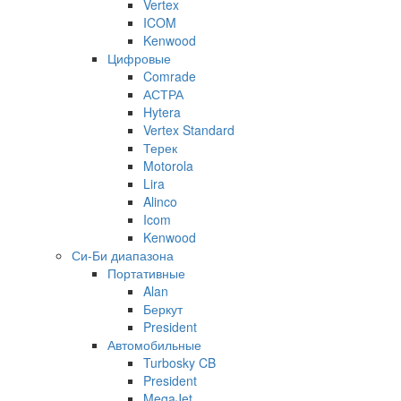
Vertex
ICOM
Kenwood
Цифровые
Comrade
АСТРА
Hytera
Vertex Standard
Терек
Motorola
Lira
Alinco
Icom
Kenwood
Си-Би диапазона
Портативные
Alan
Беркут
President
Автомобильные
Turbosky CB
President
MegaJet