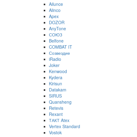
Ailunce
Alinco
Apex
DOZOR
AnyTone
СОЮЗ
Belfone
COMBAT IT
Созвездие
iRadio
Joker
Kenwood
Kydera
Kirisun
Datakam
SIRUS
Quansheng
Retevis
Rexant
ТАКТ Atex
Vertex Standard
Vostok