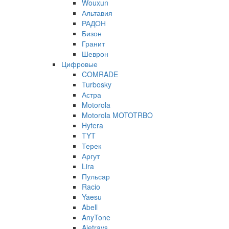
Wouxun
Альтавия
РАДОН
Бизон
Гранит
Шеврон
Цифровые
COMRADE
Turbosky
Астра
Motorola
Motorola MOTOTRBO
Hytera
TYT
Терек
Аргут
Lira
Пульсар
Racio
Yaesu
Abell
AnyTone
Ajetrays