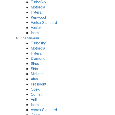
TurboSky
Motorola
Hytera
Kenwood
Vertex Standard
Vector
Icom
Крепления
Turbosky
Motorola
Hytera
Diamond
Sirus
Sirio
Midland
Alan
President
Opek
Comet
Anli
Icom
Vertex Standard
Optim