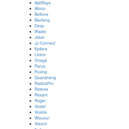
AjetRays
Alinco
Belfone
Baofeng
Dexp
iRadio
Joker
JJ-Connect
Kydera
Linton
Onega
Parus
Puxing
Quansheng
RadiusPro
Retevis
Rexant
Roger
Voxtel
Vostok
Wouxun
Xiaomi