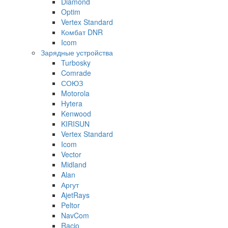
Diamond
Optim
Vertex Standard
Комбат DNR
Icom
Зарядные устройства
Turbosky
Comrade
СОЮЗ
Motorola
Hytera
Kenwood
KIRISUN
Vertex Standard
Icom
Vector
Midland
Alan
Аргут
AjetRays
Peltor
NavCom
Racio