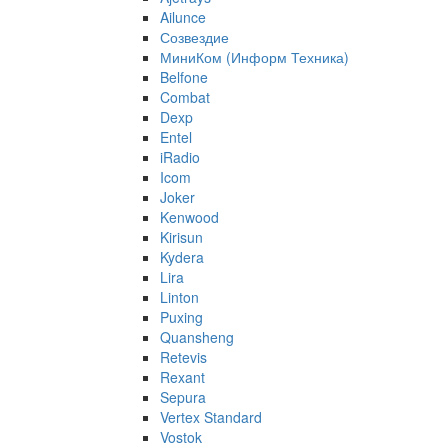
Ailunce
Созвездие
МиниКом (Информ Техника)
Belfone
Combat
Dexp
Entel
iRadio
Icom
Joker
Kenwood
Kirisun
Kydera
Lira
Linton
Puxing
Quansheng
Retevis
Rexant
Sepura
Vertex Standard
Vostok