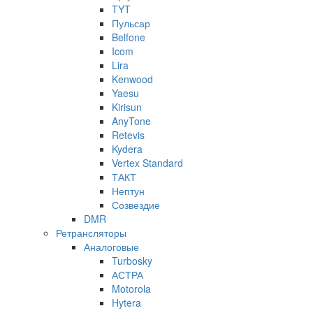
TYT
Пульсар
Belfone
Icom
Lira
Kenwood
Yaesu
Kirisun
AnyTone
Retevis
Kydera
Vertex Standard
ТАКТ
Нептун
Созвездие
DMR
Ретрансляторы
Аналоговые
Turbosky
АСТРА
Motorola
Hytera