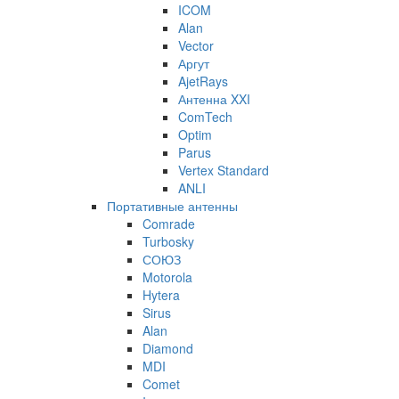
ICOM
Alan
Vector
Аргут
AjetRays
Антенна XXI
ComTech
Optim
Parus
Vertex Standard
ANLI
Портативные антенны
Comrade
Turbosky
СОЮЗ
Motorola
Hytera
Sirus
Alan
Diamond
MDI
Comet