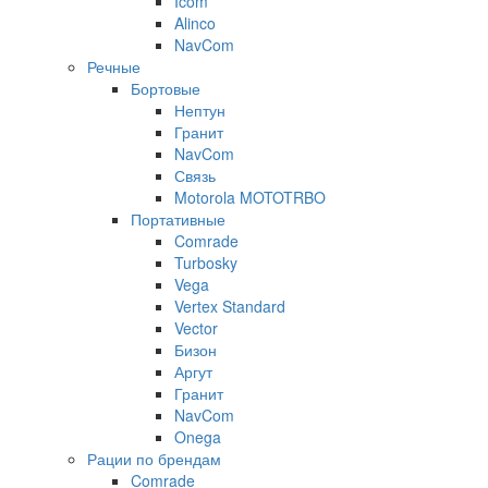
Icom
Alinco
NavCom
Речные
Бортовые
Нептун
Гранит
NavCom
Связь
Motorola MOTOTRBO
Портативные
Comrade
Turbosky
Vega
Vertex Standard
Vector
Бизон
Аргут
Гранит
NavCom
Onega
Рации по брендам
Comrade