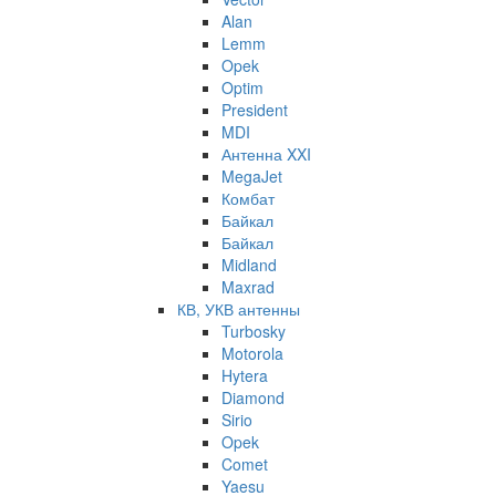
Alan
Lemm
Opek
Optim
President
MDI
Антенна XXI
MegaJet
Комбат
Байкал
Байкал
Midland
Maxrad
КВ, УКВ антенны
Turbosky
Motorola
Hytera
Diamond
Sirio
Opek
Comet
Yaesu