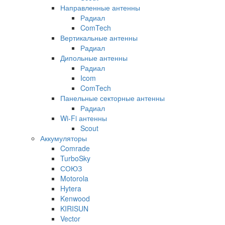
Направленные антенны
Радиал
ComTech
Вертикальные антенны
Радиал
Дипольные антенны
Радиал
Icom
ComTech
Панельные секторные антенны
Радиал
Wi-Fi антенны
Scout
Аккумуляторы
Comrade
TurboSky
СОЮЗ
Motorola
Hytera
Kenwood
KIRISUN
Vector