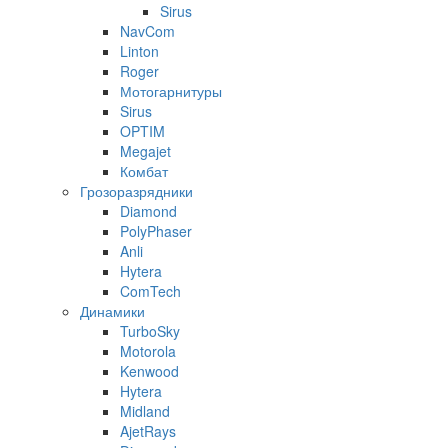
Sirus
NavCom
Linton
Roger
Мотогарнитуры
Sirus
OPTIM
Megajet
Комбат
Грозоразрядники
Diamond
PolyPhaser
Anli
Hytera
ComTech
Динамики
TurboSky
Motorola
Kenwood
Hytera
Midland
AjetRays