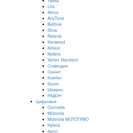
Yaesu
Lira
Alinco
AnyTone
Belfone
Sirus
Retevis
Kenwood
Kirisun
Kydera
Vertex Standard
Созвездие
Гранит
Комбат
Круиз
Шеврон
РАДОН
Цифровые
Comrade
Motorola
Motorola MOTOTRBO
Hytera
Аргут