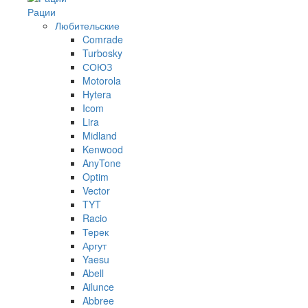
Рации
Любительские
Comrade
Turbosky
СОЮЗ
Motorola
Hytera
Icom
Lira
Midland
Kenwood
AnyTone
Optim
Vector
TYT
Racio
Терек
Аргут
Yaesu
Abell
Ailunce
Abbree