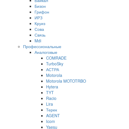
Байкал
Бизон
Грифон
ИРЗ
Круиз
Сова
Связь
Mdi
Профессиональные
Аналоговые
COMRADE
TurboSky
АСТРА
Motorola
Motorola MOTOTRBO
Hytera
TYT
Racio
Lira
Терек
AGENT
Icom
Yaesu