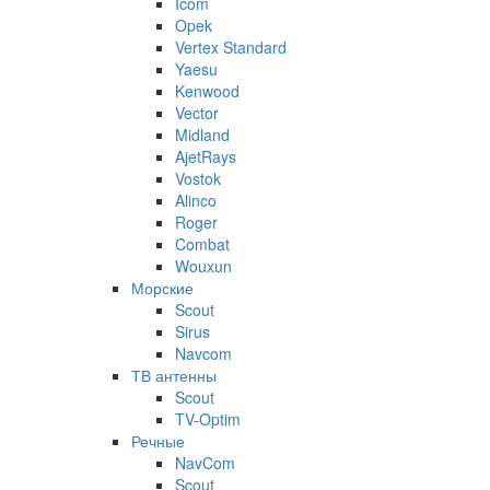
Icom
Opek
Vertex Standard
Yaesu
Kenwood
Vector
Midland
AjetRays
Vostok
Alinco
Roger
Combat
Wouxun
Морские
Scout
Sirus
Navcom
ТВ антенны
Scout
TV-Optim
Речные
NavCom
Scout