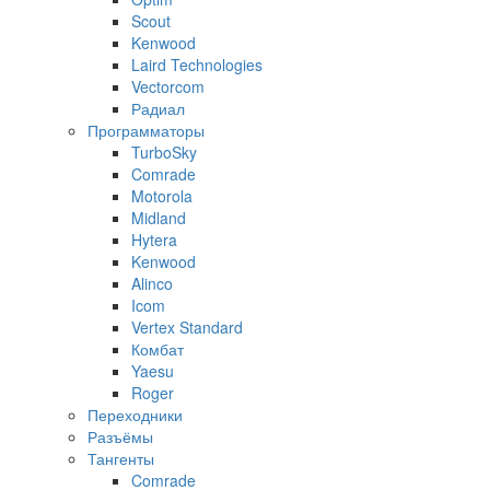
Scout
Kenwood
Laird Technologies
Vectorcom
Радиал
Программаторы
TurboSky
Comrade
Motorola
Midland
Hytera
Kenwood
Alinco
Icom
Vertex Standard
Комбат
Yaesu
Roger
Переходники
Разъёмы
Тангенты
Comrade