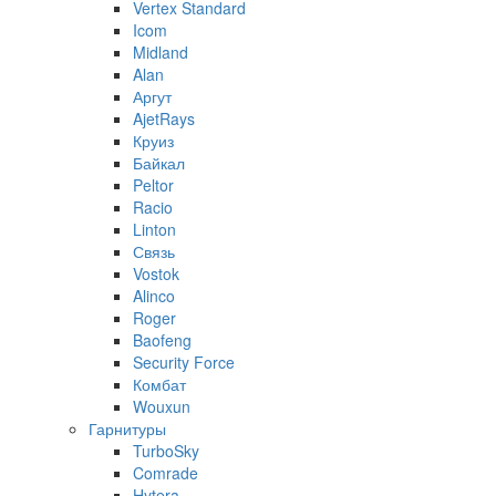
Vertex Standard
Icom
Midland
Alan
Аргут
AjetRays
Круиз
Байкал
Peltor
Racio
Linton
Связь
Vostok
Alinco
Roger
Baofeng
Security Force
Комбат
Wouxun
Гарнитуры
TurboSky
Comrade
Hytera