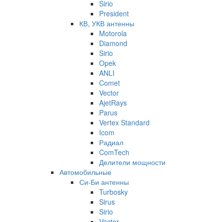
Sirio
President
КВ, УКВ антенны
Motorola
Diamond
Sirio
Opek
ANLI
Comet
Vector
AjetRays
Parus
Vertex Standard
Icom
Радиал
ComTech
Делители мощности
Автомобильные
Си-Би антенны
Turbosky
Sirus
Sirio
Vector