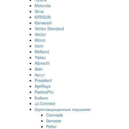
Motorola
Sirus
KIRISUN
Kenwood
Vertex Standard
Vector
Alinco
Icom
Midland
Yaesu
Albrecht
Alan
Аргут
President
AjetRays
RadiusPro
Байкал
JJ-Connect
Шумозащищенные наушники
Comrade
Sensear
Peltor