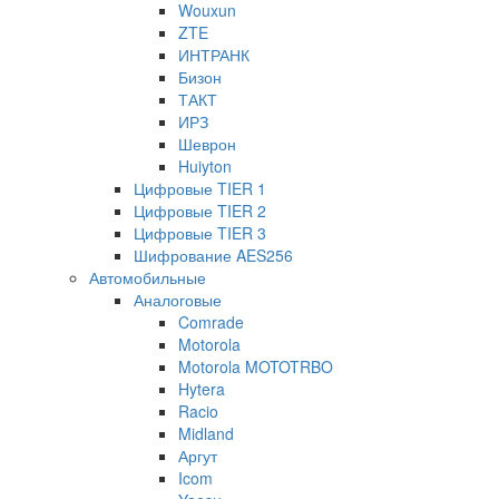
Wouxun
ZTE
ИНТРАНК
Бизон
ТАКТ
ИРЗ
Шеврон
Huiyton
Цифровые TIER 1
Цифровые TIER 2
Цифровые TIER 3
Шифрование AES256
Автомобильные
Аналоговые
Comrade
Motorola
Motorola MOTOTRBO
Hytera
Racio
Midland
Аргут
Icom