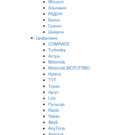
Wouxun
Альтавия
РАДОН
Бизон
Гранит
Шеврон
Цифровые
COMRADE
Turbosky
Астра
Motorola
Motorola MOTOTRBO
Hytera
TYT
Терек
Аргут
Lira
Пульсар
Racio
Yaesu
Abell
AnyTone
Ajetrays