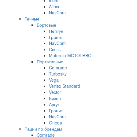
Icom
Alinco
NavCom
Речные
Бортовые
Нептун
Гранит
NavCom
Связь
Motorola MOTOTRBO
Портативные
Comrade
Turbosky
Vega
Vertex Standard
Vector
Бизон
Аргут
Гранит
NavCom
Onega
Рации по брендам
Comrade