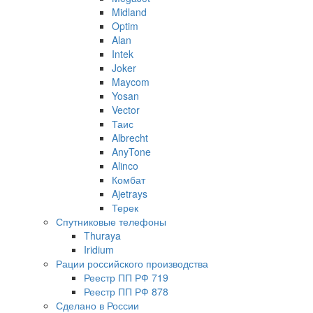
Midland
Optim
Alan
Intek
Joker
Maycom
Yosan
Vector
Таис
Albrecht
AnyTone
Alinco
Комбат
Ajetrays
Терек
Спутниковые телефоны
Thuraya
Iridium
Рации российского производства
Реестр ПП РФ 719
Реестр ПП РФ 878
Сделано в России