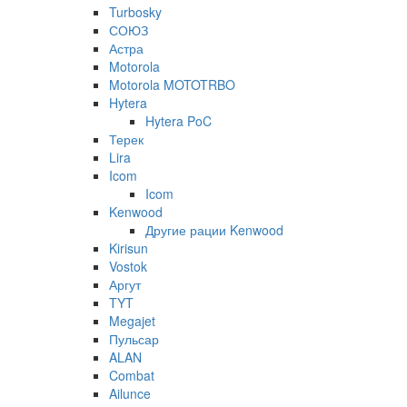
Turbosky
СОЮЗ
Астра
Motorola
Motorola MOTOTRBO
Hytera
Hytera PoC
Терек
Lira
Icom
Icom
Kenwood
Другие рации Kenwood
Kirisun
Vostok
Аргут
TYT
Megajet
Пульсар
ALAN
Combat
Ailunce