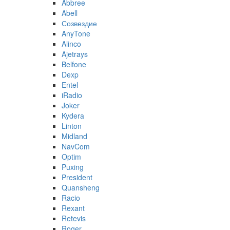
Abbree
Abell
Созвездие
AnyTone
Alinco
Ajetrays
Belfone
Dexp
Entel
iRadio
Joker
Kydera
Linton
Midland
NavCom
Optim
Puxing
President
Quansheng
Racio
Rexant
Retevis
Roger