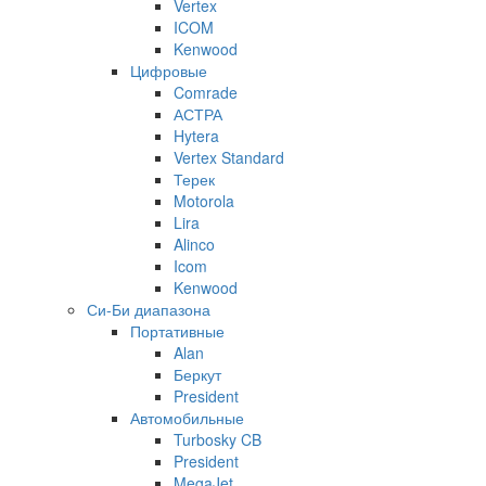
Vertex
ICOM
Kenwood
Цифровые
Comrade
АСТРА
Hytera
Vertex Standard
Терек
Motorola
Lira
Alinco
Icom
Kenwood
Си-Би диапазона
Портативные
Alan
Беркут
President
Автомобильные
Turbosky CB
President
MegaJet