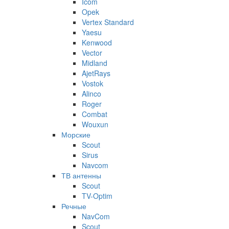
Icom
Opek
Vertex Standard
Yaesu
Kenwood
Vector
Midland
AjetRays
Vostok
Alinco
Roger
Combat
Wouxun
Морские
Scout
Sirus
Navcom
ТВ антенны
Scout
TV-Optim
Речные
NavCom
Scout