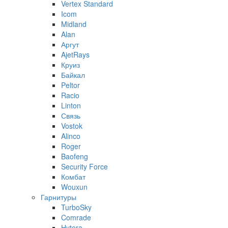
Vertex Standard
Icom
Midland
Alan
Аргут
AjetRays
Круиз
Байкал
Peltor
Racio
Linton
Связь
Vostok
Alinco
Roger
Baofeng
Security Force
Комбат
Wouxun
Гарнитуры
TurboSky
Comrade
Hytera