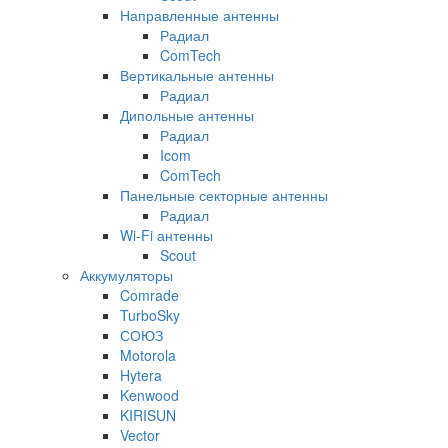
Направленные антенны
Радиал
ComTech
Вертикальные антенны
Радиал
Дипольные антенны
Радиал
Icom
ComTech
Панельные секторные антенны
Радиал
Wi-Fi антенны
Scout
Аккумуляторы
Comrade
TurboSky
СОЮЗ
Motorola
Hytera
Kenwood
KIRISUN
Vector