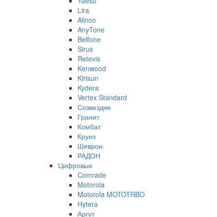
Yaesu
Lira
Alinco
AnyTone
Belfone
Sirus
Retevis
Kenwood
Kirisun
Kydera
Vertex Standard
Созвездие
Гранит
Комбат
Круиз
Шеврон
РАДОН
Цифровые
Comrade
Motorola
Motorola MOTOTRBO
Hytera
Аргут