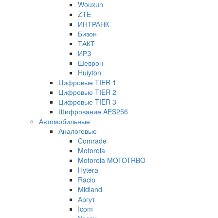
Wouxun
ZTE
ИНТРАНК
Бизон
ТАКТ
ИРЗ
Шеврон
Huiyton
Цифровые TIER 1
Цифровые TIER 2
Цифровые TIER 3
Шифрование AES256
Автомобильные
Аналоговые
Comrade
Motorola
Motorola MOTOTRBO
Hytera
Racio
Midland
Аргут
Icom