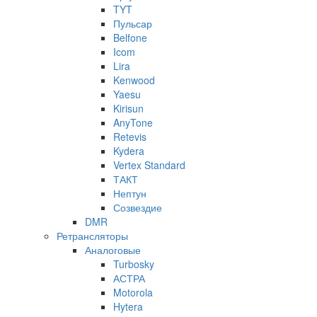
TYT
Пульсар
Belfone
Icom
Lira
Kenwood
Yaesu
Kirisun
AnyTone
Retevis
Kydera
Vertex Standard
ТАКТ
Нептун
Созвездие
DMR
Ретрансляторы
Аналоговые
Turbosky
АСТРА
Motorola
Hytera