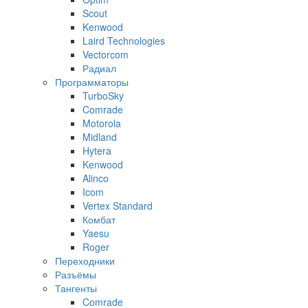
Scout
Kenwood
Laird Technologies
Vectorcom
Радиал
Программаторы
TurboSky
Comrade
Motorola
Midland
Hytera
Kenwood
Alinco
Icom
Vertex Standard
Комбат
Yaesu
Roger
Переходники
Разъёмы
Тангенты
Comrade