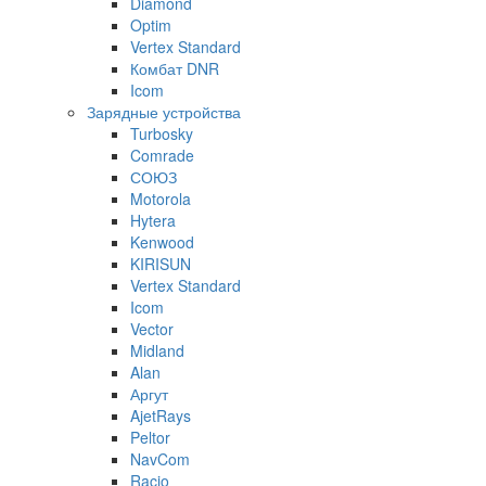
Diamond
Optim
Vertex Standard
Комбат DNR
Icom
Зарядные устройства
Turbosky
Comrade
СОЮЗ
Motorola
Hytera
Kenwood
KIRISUN
Vertex Standard
Icom
Vector
Midland
Alan
Аргут
AjetRays
Peltor
NavCom
Racio