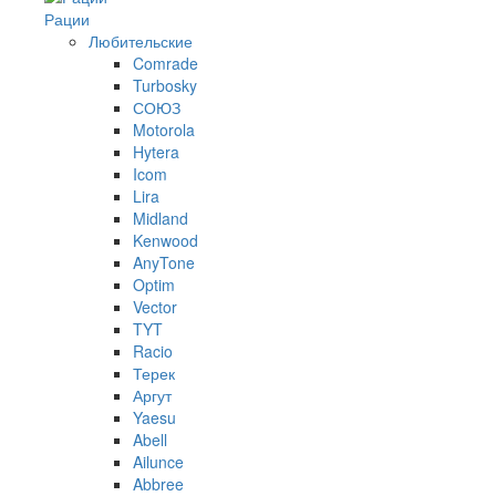
Рации
Любительские
Comrade
Turbosky
СОЮЗ
Motorola
Hytera
Icom
Lira
Midland
Kenwood
AnyTone
Optim
Vector
TYT
Racio
Терек
Аргут
Yaesu
Abell
Ailunce
Abbree