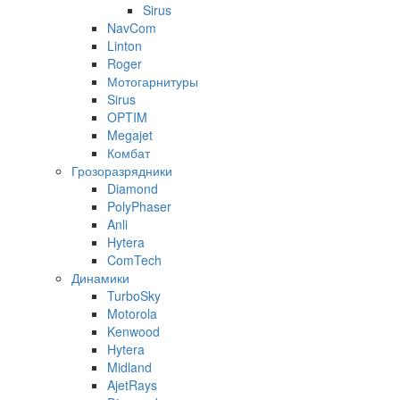
Sirus
NavCom
Linton
Roger
Мотогарнитуры
Sirus
OPTIM
Megajet
Комбат
Грозоразрядники
Diamond
PolyPhaser
Anli
Hytera
ComTech
Динамики
TurboSky
Motorola
Kenwood
Hytera
Midland
AjetRays