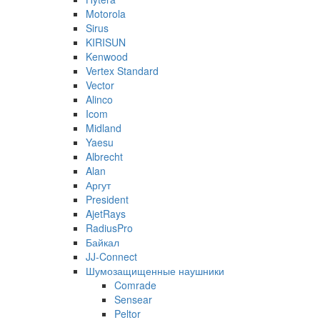
Motorola
Sirus
KIRISUN
Kenwood
Vertex Standard
Vector
Alinco
Icom
Midland
Yaesu
Albrecht
Alan
Аргут
President
AjetRays
RadiusPro
Байкал
JJ-Connect
Шумозащищенные наушники
Comrade
Sensear
Peltor