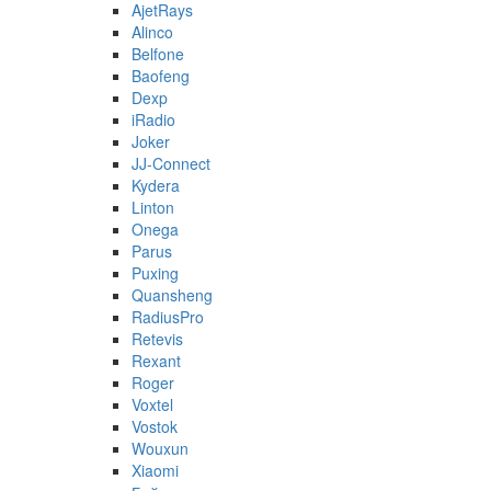
AjetRays
Alinco
Belfone
Baofeng
Dexp
iRadio
Joker
JJ-Connect
Kydera
Linton
Onega
Parus
Puxing
Quansheng
RadiusPro
Retevis
Rexant
Roger
Voxtel
Vostok
Wouxun
Xiaomi