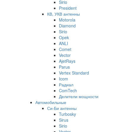
Sirio
President
КВ, УКВ антенны
Motorola
Diamond
Sirio
Opek
ANLI
Comet
Vector
AjetRays
Parus
Vertex Standard
Icom
Радиал
ComTech
Делители мощности
Автомобильные
Си-Би антенны
Turbosky
Sirus
Sirio
Vector