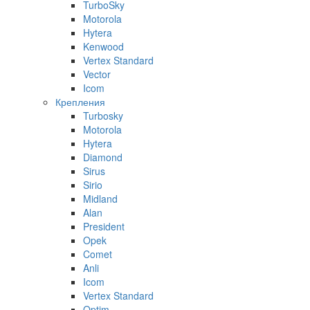
TurboSky
Motorola
Hytera
Kenwood
Vertex Standard
Vector
Icom
Крепления
Turbosky
Motorola
Hytera
Diamond
Sirus
Sirio
Midland
Alan
President
Opek
Comet
Anli
Icom
Vertex Standard
Optim