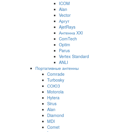
ICOM
Alan
Vector
Аргут
AjetRays
Антенна XXI
ComTech
Optim
Parus
Vertex Standard
ANLI
Портативные антенны
Comrade
Turbosky
СОЮЗ
Motorola
Hytera
Sirus
Alan
Diamond
MDI
Comet