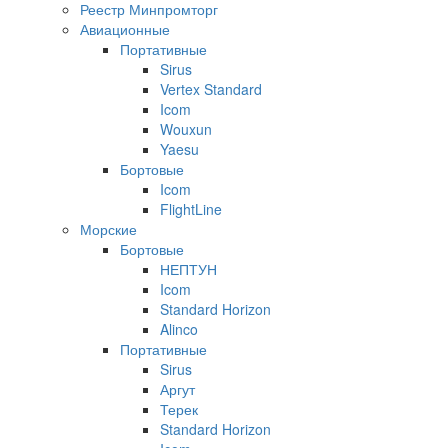
Реестр Минпромторг
Авиационные
Портативные
Sirus
Vertex Standard
Icom
Wouxun
Yaesu
Бортовые
Icom
FlightLine
Морские
Бортовые
НЕПТУН
Icom
Standard Horizon
Alinco
Портативные
Sirus
Аргут
Терек
Standard Horizon