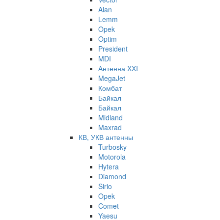
Alan
Lemm
Opek
Optim
President
MDI
Антенна XXI
MegaJet
Комбат
Байкал
Байкал
Midland
Maxrad
КВ, УКВ антенны
Turbosky
Motorola
Hytera
Diamond
Sirio
Opek
Comet
Yaesu