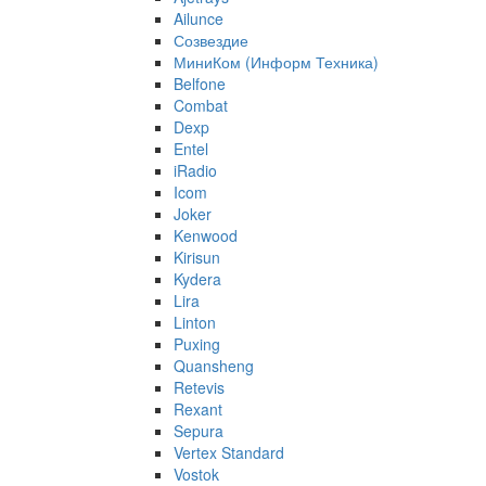
Ailunce
Созвездие
МиниКом (Информ Техника)
Belfone
Combat
Dexp
Entel
iRadio
Icom
Joker
Kenwood
Kirisun
Kydera
Lira
Linton
Puxing
Quansheng
Retevis
Rexant
Sepura
Vertex Standard
Vostok