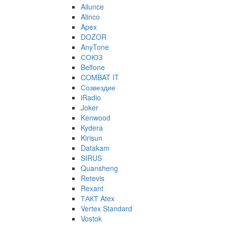
Ailunce
Alinco
Apex
DOZOR
AnyTone
СОЮЗ
Belfone
COMBAT IT
Созвездие
iRadio
Joker
Kenwood
Kydera
Kirisun
Datakam
SIRUS
Quansheng
Retevis
Rexant
ТАКТ Atex
Vertex Standard
Vostok