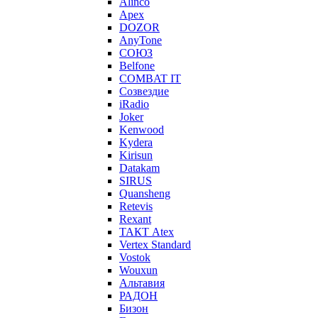
Alinco
Apex
DOZOR
AnyTone
СОЮЗ
Belfone
COMBAT IT
Созвездие
iRadio
Joker
Kenwood
Kydera
Kirisun
Datakam
SIRUS
Quansheng
Retevis
Rexant
ТАКТ Atex
Vertex Standard
Vostok
Wouxun
Альтавия
РАДОН
Бизон