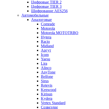
Цифровые TIER 2
Цифровые TIER 3
Шифрование AES256
Автомобильные
Аналоговые
Comrade
Motorola
Motorola MOTOTRBO
Hytera
Racio
Midland
Аргут
Icom
Yaesu
Lira
Alinco
AnyTone
Belfone
Sirus
Retevis
Kenwood
Kirisun
Kydera
Vertex Standard
Созвездие