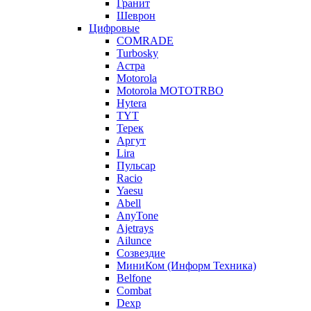
Гранит
Шеврон
Цифровые
COMRADE
Turbosky
Астра
Motorola
Motorola MOTOTRBO
Hytera
TYT
Терек
Аргут
Lira
Пульсар
Racio
Yaesu
Abell
AnyTone
Ajetrays
Ailunce
Созвездие
МиниКом (Информ Техника)
Belfone
Combat
Dexp