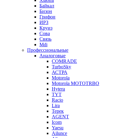
Xiaomi
Байкал
Бизон
Грифон
ИРЗ
Круиз
Сова
Связь
Mdi
Профессиональные
Аналоговые
COMRADE
TurboSky
АСТРА
Motorola
Motorola MOTOTRBO
Hytera
TYT
Racio
Lira
Терек
AGENT
Icom
Yaesu
Ailunce