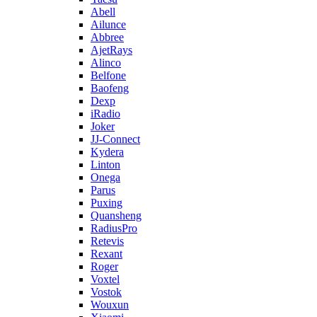
Abell
Ailunce
Abbree
AjetRays
Alinco
Belfone
Baofeng
Dexp
iRadio
Joker
JJ-Connect
Kydera
Linton
Onega
Parus
Puxing
Quansheng
RadiusPro
Retevis
Rexant
Roger
Voxtel
Vostok
Wouxun