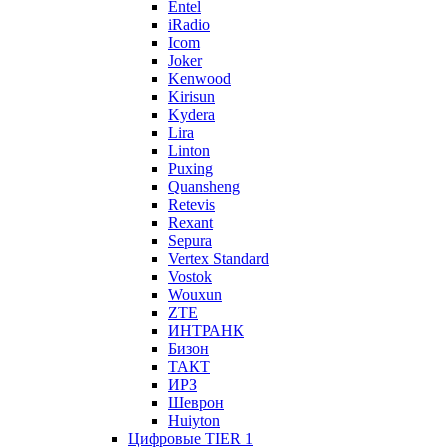
Entel
iRadio
Icom
Joker
Kenwood
Kirisun
Kydera
Lira
Linton
Puxing
Quansheng
Retevis
Rexant
Sepura
Vertex Standard
Vostok
Wouxun
ZTE
ИНТРАНК
Бизон
ТАКТ
ИРЗ
Шеврон
Huiyton
Цифровые TIER 1