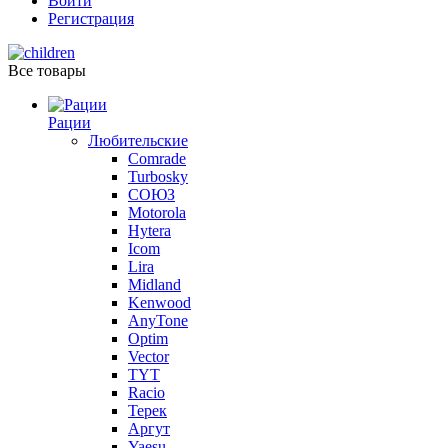
Войти
Регистрация
Все товары
Рации
Любительские
Comrade
Turbosky
СОЮЗ
Motorola
Hytera
Icom
Lira
Midland
Kenwood
AnyTone
Optim
Vector
TYT
Racio
Терек
Аргут
Yaesu