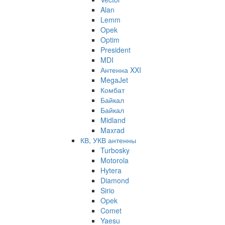
Alan
Lemm
Opek
Optim
President
MDI
Антенна XXI
MegaJet
Комбат
Байкал
Байкал
Midland
Maxrad
КВ, УКВ антенны
Turbosky
Motorola
Hytera
Diamond
Sirio
Opek
Comet
Yaesu