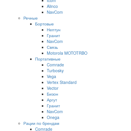
Icom
Alinco
NavCom
Речные
Бортовые
Нептун
Гранит
NavCom
Связь
Motorola MOTOTRBO
Портативные
Comrade
Turbosky
Vega
Vertex Standard
Vector
Бизон
Аргут
Гранит
NavCom
Onega
Рации по брендам
Comrade