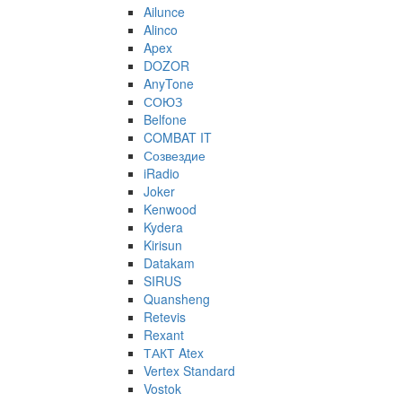
Ailunce
Alinco
Apex
DOZOR
AnyTone
СОЮЗ
Belfone
COMBAT IT
Созвездие
iRadio
Joker
Kenwood
Kydera
Kirisun
Datakam
SIRUS
Quansheng
Retevis
Rexant
ТАКТ Atex
Vertex Standard
Vostok