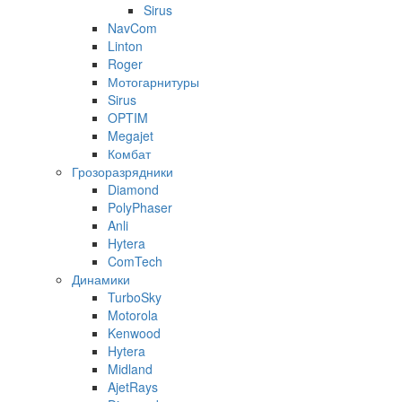
Sirus
NavCom
Linton
Roger
Мотогарнитуры
Sirus
OPTIM
Megajet
Комбат
Грозоразрядники
Diamond
PolyPhaser
Anli
Hytera
ComTech
Динамики
TurboSky
Motorola
Kenwood
Hytera
Midland
AjetRays