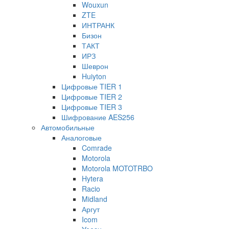
Wouxun
ZTE
ИНТРАНК
Бизон
ТАКТ
ИРЗ
Шеврон
Huiyton
Цифровые TIER 1
Цифровые TIER 2
Цифровые TIER 3
Шифрование AES256
Автомобильные
Аналоговые
Comrade
Motorola
Motorola MOTOTRBO
Hytera
Racio
Midland
Аргут
Icom