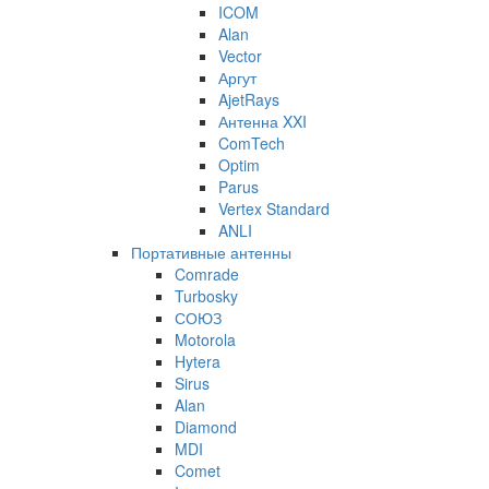
ICOM
Alan
Vector
Аргут
AjetRays
Антенна XXI
ComTech
Optim
Parus
Vertex Standard
ANLI
Портативные антенны
Comrade
Turbosky
СОЮЗ
Motorola
Hytera
Sirus
Alan
Diamond
MDI
Comet