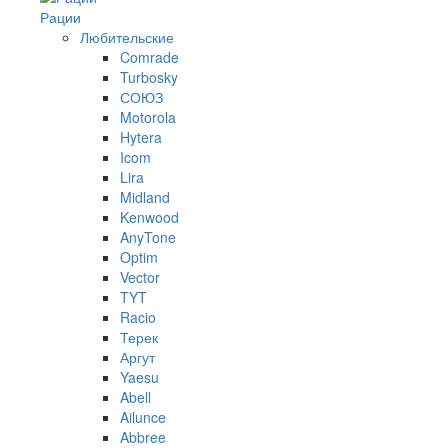
Рации
Любительские
Comrade
Turbosky
СОЮЗ
Motorola
Hytera
Icom
Lira
Midland
Kenwood
AnyTone
Optim
Vector
TYT
Racio
Терек
Аргут
Yaesu
Abell
Ailunce
Abbree