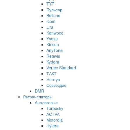
TYT
Пульсар
Belfone
Icom
Lira
Kenwood
Yaesu
Kirisun
AnyTone
Retevis
Kydera
Vertex Standard
ТАКТ
Нептун
Созвездие
DMR
Ретрансляторы
Аналоговые
Turbosky
АСТРА
Motorola
Hytera