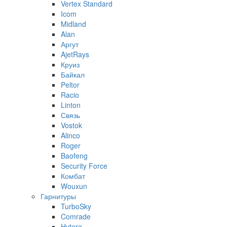
Vertex Standard
Icom
Midland
Alan
Аргут
AjetRays
Круиз
Байкал
Peltor
Racio
Linton
Связь
Vostok
Alinco
Roger
Baofeng
Security Force
Комбат
Wouxun
Гарнитуры
TurboSky
Comrade
Hytera