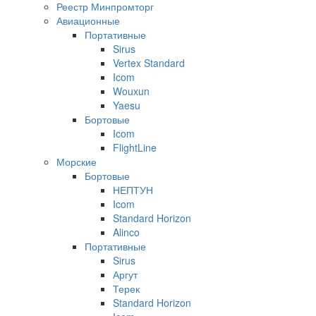
Реестр Минпромторг
Авиационные
Портативные
Sirus
Vertex Standard
Icom
Wouxun
Yaesu
Бортовые
Icom
FlightLine
Морские
Бортовые
НЕПТУН
Icom
Standard Horizon
Alinco
Портативные
Sirus
Аргут
Терек
Standard Horizon