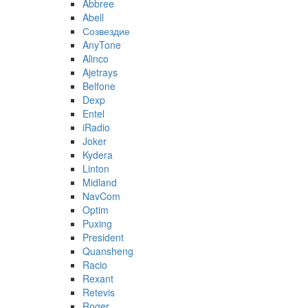
Abbree
Abell
Созвездие
AnyTone
Alinco
Ajetrays
Belfone
Dexp
Entel
iRadio
Joker
Kydera
Linton
Midland
NavCom
Optim
Puxing
President
Quansheng
Racio
Rexant
Retevis
Roger