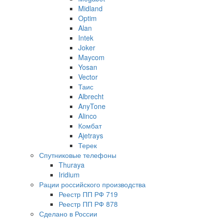
Midland
Optim
Alan
Intek
Joker
Maycom
Yosan
Vector
Таис
Albrecht
AnyTone
Alinco
Комбат
Ajetrays
Терек
Спутниковые телефоны
Thuraya
Iridium
Рации российского производства
Реестр ПП РФ 719
Реестр ПП РФ 878
Сделано в России