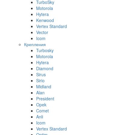
TurboSky
Motorola
Hytera
Kenwood
Vertex Standard
Vector
Icom
Крепления
Turbosky
Motorola
Hytera
Diamond
Sirus
Sirio
Midland
Alan
President
Opek
Comet
Anli
Icom
Vertex Standard
Optim