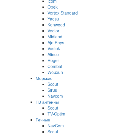
Icom
Opek
Vertex Standard
Yaesu
Kenwood
Vector
Midland
AjetRays
Vostok
Alinco
Roger
Combat
Wouxun
Морские
Scout
Sirus
Navcom
ТВ антенны
Scout
TV-Optim
Речные
NavCom
Scout