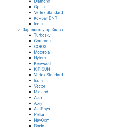
Diamond
Optim
Vertex Standard
Комбат DNR
Icom
Зарядные устройства
Turbosky
Comrade
СОЮЗ
Motorola
Hytera
Kenwood
KIRISUN
Vertex Standard
Icom
Vector
Midland
Alan
Аргут
AjetRays
Peltor
NavCom
Racio