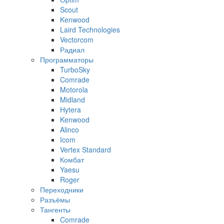
Scout
Kenwood
Laird Technologies
Vectorcom
Радиал
Программаторы
TurboSky
Comrade
Motorola
Midland
Hytera
Kenwood
Alinco
Icom
Vertex Standard
Комбат
Yaesu
Roger
Переходники
Разъёмы
Тангенты
Comrade