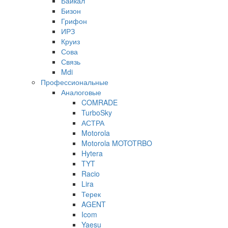
Байкал
Бизон
Грифон
ИРЗ
Круиз
Сова
Связь
Mdi
Профессиональные
Аналоговые
COMRADE
TurboSky
АСТРА
Motorola
Motorola MOTOTRBO
Hytera
TYT
Racio
Lira
Терек
AGENT
Icom
Yaesu