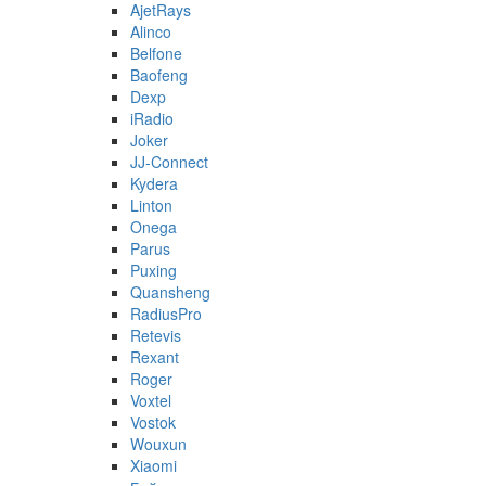
AjetRays
Alinco
Belfone
Baofeng
Dexp
iRadio
Joker
JJ-Connect
Kydera
Linton
Onega
Parus
Puxing
Quansheng
RadiusPro
Retevis
Rexant
Roger
Voxtel
Vostok
Wouxun
Xiaomi