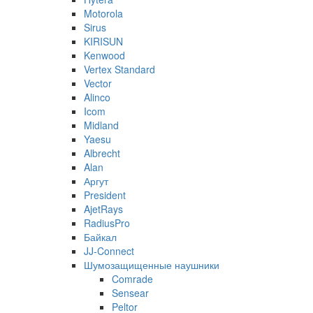
Motorola
Sirus
KIRISUN
Kenwood
Vertex Standard
Vector
Alinco
Icom
Midland
Yaesu
Albrecht
Alan
Аргут
President
AjetRays
RadiusPro
Байкал
JJ-Connect
Шумозащищенные наушники
Comrade
Sensear
Peltor