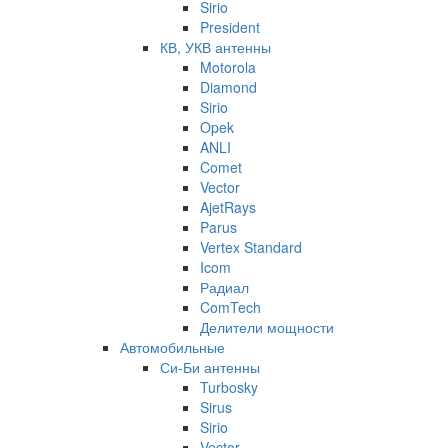
Sirio
President
КВ, УКВ антенны
Motorola
Diamond
Sirio
Opek
ANLI
Comet
Vector
AjetRays
Parus
Vertex Standard
Icom
Радиал
ComTech
Делители мощности
Автомобильные
Си-Би антенны
Turbosky
Sirus
Sirio
Vector