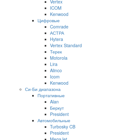
Vertex
ICOM
Kenwood
Цифровые
Comrade
АСТРА
Hytera
Vertex Standard
Терек
Motorola
Lira
Alinco
Icom
Kenwood
Си-Би диапазона
Портативные
Alan
Беркут
President
Автомобильные
Turbosky CB
President
MegaJet