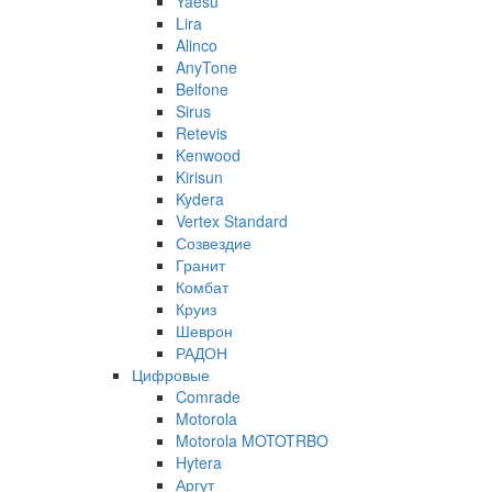
Yaesu
Lira
Alinco
AnyTone
Belfone
Sirus
Retevis
Kenwood
Kirisun
Kydera
Vertex Standard
Созвездие
Гранит
Комбат
Круиз
Шеврон
РАДОН
Цифровые
Comrade
Motorola
Motorola MOTOTRBO
Hytera
Аргут