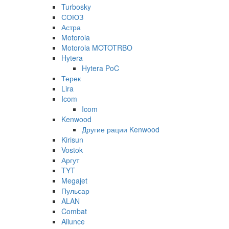
Turbosky
СОЮЗ
Астра
Motorola
Motorola MOTOTRBO
Hytera
Hytera PoC
Терек
Lira
Icom
Icom
Kenwood
Другие рации Kenwood
Kirisun
Vostok
Аргут
TYT
Megajet
Пульсар
ALAN
Combat
Ailunce