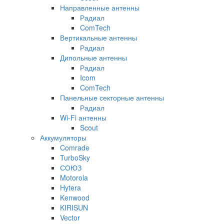
Направленные антенны
Радиал
ComTech
Вертикальные антенны
Радиал
Дипольные антенны
Радиал
Icom
ComTech
Панельные секторные антенны
Радиал
Wi-Fi антенны
Scout
Аккумуляторы
Comrade
TurboSky
СОЮЗ
Motorola
Hytera
Kenwood
KIRISUN
Vector