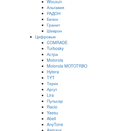
Wouxun
Альтавия
РАДОН
Бизон
Гранит
Шеврон
Цифровые
COMRADE
Turbosky
Астра
Motorola
Motorola MOTOTRBO
Hytera
TYT
Терек
Аргут
Lira
Пульсар
Racio
Yaesu
Abell
AnyTone
Ajetrays