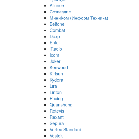
Ailunce
Созвездие
МиниКом (Информ Техника)
Belfone
Combat
Dexp
Entel
iRadio
Icom
Joker
Kenwood
Kirisun
Kydera
Lira
Linton
Puxing
Quansheng
Retevis
Rexant
Sepura
Vertex Standard
Vostok