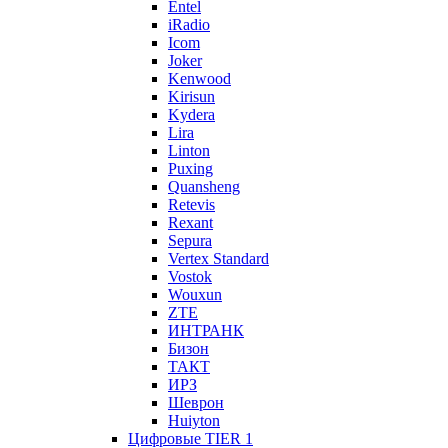
Entel
iRadio
Icom
Joker
Kenwood
Kirisun
Kydera
Lira
Linton
Puxing
Quansheng
Retevis
Rexant
Sepura
Vertex Standard
Vostok
Wouxun
ZTE
ИНТРАНК
Бизон
ТАКТ
ИРЗ
Шеврон
Huiyton
Цифровые TIER 1