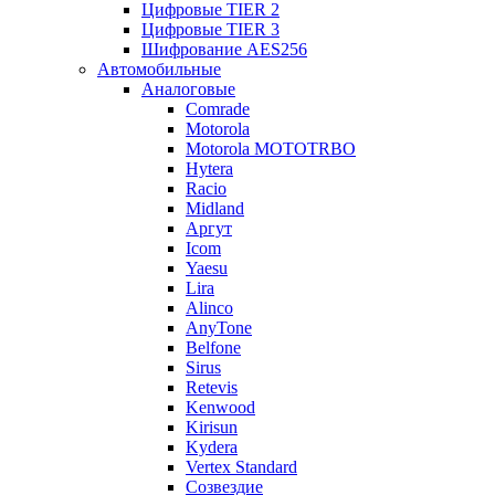
Цифровые TIER 2
Цифровые TIER 3
Шифрование AES256
Автомобильные
Аналоговые
Comrade
Motorola
Motorola MOTOTRBO
Hytera
Racio
Midland
Аргут
Icom
Yaesu
Lira
Alinco
AnyTone
Belfone
Sirus
Retevis
Kenwood
Kirisun
Kydera
Vertex Standard
Созвездие