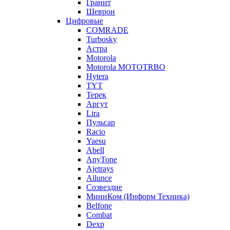
Гранит
Шеврон
Цифровые
COMRADE
Turbosky
Астра
Motorola
Motorola MOTOTRBO
Hytera
TYT
Терек
Аргут
Lira
Пульсар
Racio
Yaesu
Abell
AnyTone
Ajetrays
Ailunce
Созвездие
МиниКом (Информ Техника)
Belfone
Combat
Dexp