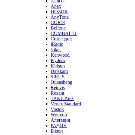
Alinco
Apex
DOZOR
AnyTone
СОЮЗ
Belfone
COMBAT IT
Созвездие
iRadio
Joker
Kenwood
Kydera
Kirisun
Datakam
SIRUS
Quansheng
Retevis
Rexant
ТАКТ Atex
Vertex Standard
Vostok
Wouxun
Альтавия
РАДОН
Бизон