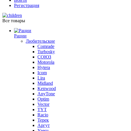
Войти
Регистрация
Все товары
Рации
Любительские
Comrade
Turbosky
СОЮЗ
Motorola
Hytera
Icom
Lira
Midland
Kenwood
AnyTone
Optim
Vector
TYT
Racio
Терек
Аргут
Yaesu