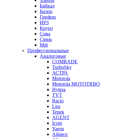
Xiaomi
Байкал
Бизон
Грифон
ИРЗ
Круиз
Сова
Связь
Mdi
Профессиональные
Аналоговые
COMRADE
TurboSky
АСТРА
Motorola
Motorola MOTOTRBO
Hytera
TYT
Racio
Lira
Терек
AGENT
Icom
Yaesu
Ailunce