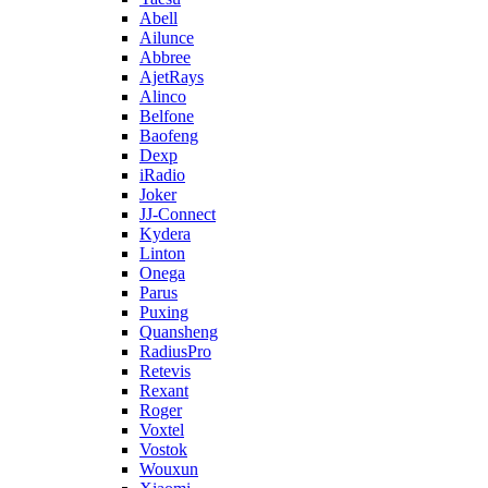
Abell
Ailunce
Abbree
AjetRays
Alinco
Belfone
Baofeng
Dexp
iRadio
Joker
JJ-Connect
Kydera
Linton
Onega
Parus
Puxing
Quansheng
RadiusPro
Retevis
Rexant
Roger
Voxtel
Vostok
Wouxun