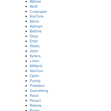
Abbree
Abell
Созвездие
AnyTone
Alinco
Ajetrays
Belfone
Dexp
Entel
iRadio
Joker
Kydera
Linton
Midland
NavCom
Optim
Puxing
President
Quansheng
Racio
Rexant
Retevis
Roger