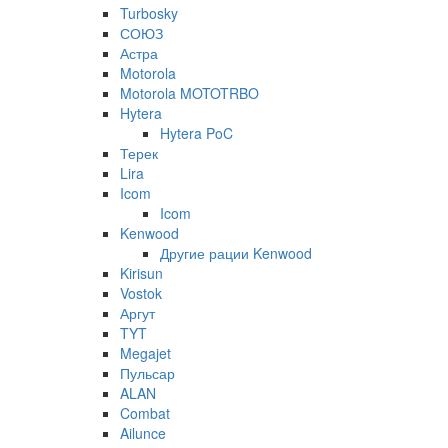
Turbosky
СОЮЗ
Астра
Motorola
Motorola MOTOTRBO
Hytera
Hytera PoC
Терек
Lira
Icom
Icom
Kenwood
Другие рации Kenwood
Kirisun
Vostok
Аргут
TYT
Megajet
Пульсар
ALAN
Combat
Ailunce