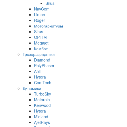
Sirus
NavCom
Linton
Roger
Мотогарнитуры
Sirus
OPTIM
Megajet
Комбат
Грозоразрядники
Diamond
PolyPhaser
Anli
Hytera
ComTech
Динамики
TurboSky
Motorola
Kenwood
Hytera
Midland
AjetRays