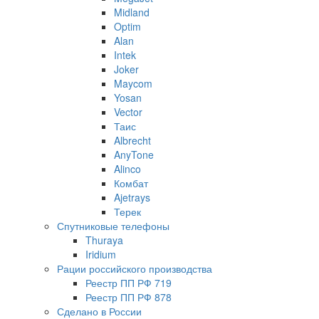
Midland
Optim
Alan
Intek
Joker
Maycom
Yosan
Vector
Таис
Albrecht
AnyTone
Alinco
Комбат
Ajetrays
Терек
Спутниковые телефоны
Thuraya
Iridium
Рации российского производства
Реестр ПП РФ 719
Реестр ПП РФ 878
Сделано в России