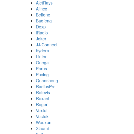
AjetRays
Alinco
Belfone
Baofeng
Dexp
iRadio
Joker
JJ-Connect
Kydera
Linton
Onega
Parus
Puxing
Quansheng
RadiusPro
Retevis
Rexant
Roger
Voxtel
Vostok
Wouxun
Xiaomi