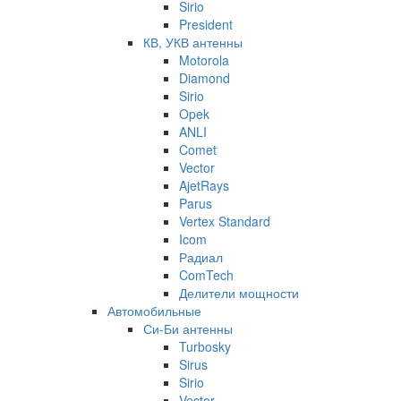
Sirio
President
КВ, УКВ антенны
Motorola
Diamond
Sirio
Opek
ANLI
Comet
Vector
AjetRays
Parus
Vertex Standard
Icom
Радиал
ComTech
Делители мощности
Автомобильные
Си-Би антенны
Turbosky
Sirus
Sirio
Vector