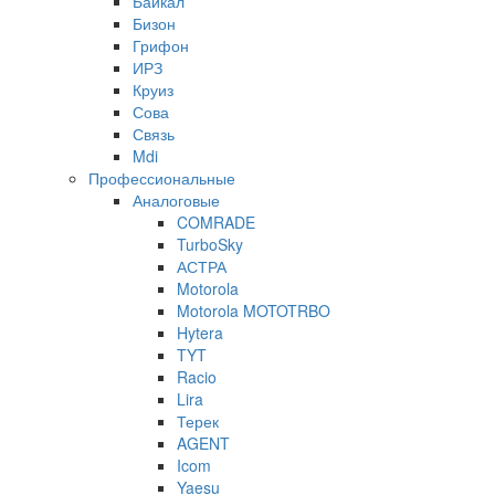
Байкал
Бизон
Грифон
ИРЗ
Круиз
Сова
Связь
Mdi
Профессиональные
Аналоговые
COMRADE
TurboSky
АСТРА
Motorola
Motorola MOTOTRBO
Hytera
TYT
Racio
Lira
Терек
AGENT
Icom
Yaesu