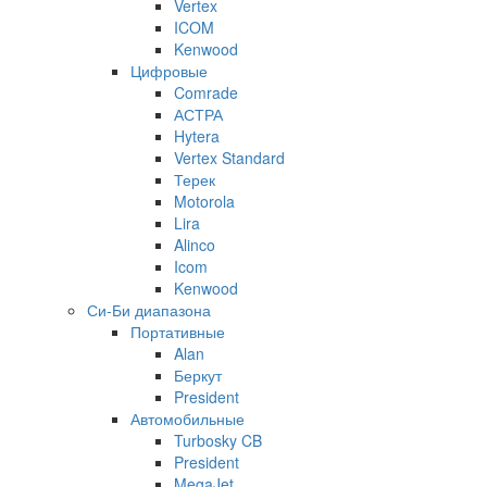
Vertex
ICOM
Kenwood
Цифровые
Comrade
АСТРА
Hytera
Vertex Standard
Терек
Motorola
Lira
Alinco
Icom
Kenwood
Си-Би диапазона
Портативные
Alan
Беркут
President
Автомобильные
Turbosky CB
President
MegaJet