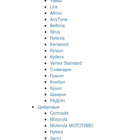
Yaesu
Lira
Alinco
AnyTone
Belfone
Sirus
Retevis
Kenwood
Kirisun
Kydera
Vertex Standard
Созвездие
Гранит
Комбат
Круиз
Шеврон
РАДОН
Цифровые
Comrade
Motorola
Motorola MOTOTRBO
Hytera
Аргут