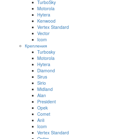
TurboSky
Motorola
Hytera
Kenwood
Vertex Standard
Vector
Icom
Крепления
Turbosky
Motorola
Hytera
Diamond
Sirus
Sirio
Midland
Alan
President
Opek
Comet
Anli
Icom
Vertex Standard
Optim