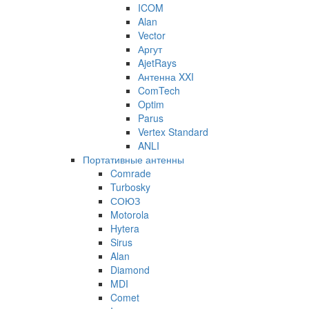
ICOM
Alan
Vector
Аргут
AjetRays
Антенна XXI
ComTech
Optim
Parus
Vertex Standard
ANLI
Портативные антенны
Comrade
Turbosky
СОЮЗ
Motorola
Hytera
Sirus
Alan
Diamond
MDI
Comet