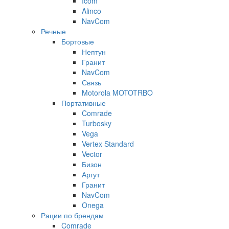
Icom
Alinco
NavCom
Речные
Бортовые
Нептун
Гранит
NavCom
Связь
Motorola MOTOTRBO
Портативные
Comrade
Turbosky
Vega
Vertex Standard
Vector
Бизон
Аргут
Гранит
NavCom
Onega
Рации по брендам
Comrade