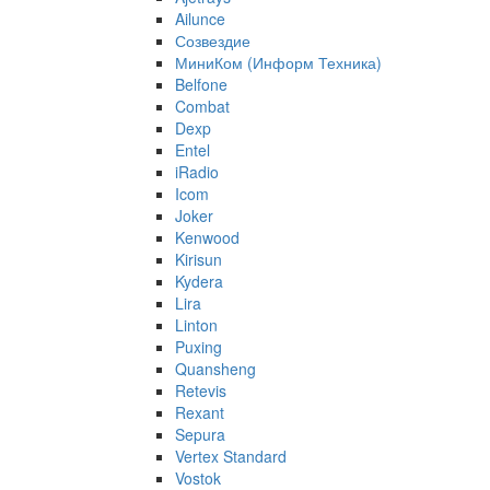
Ailunce
Созвездие
МиниКом (Информ Техника)
Belfone
Combat
Dexp
Entel
iRadio
Icom
Joker
Kenwood
Kirisun
Kydera
Lira
Linton
Puxing
Quansheng
Retevis
Rexant
Sepura
Vertex Standard
Vostok