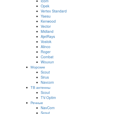
Icom
Opek
Vertex Standard
Yaesu
Kenwood
Vector
Midland
AjetRays
Vostok
Alinco
Roger
Combat
Wouxun
Морские
Scout
Sirus
Navcom
ТВ антенны
Scout
TV-Optim
Речные
NavCom
Scout