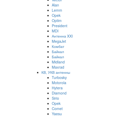
Alan
Lemm
Opek
Optim
President
MDI
Антенна XXI
MegaJet
Комбат
Байкал
Байкал
Midland
Maxrad
КВ, УКВ антенны
Turbosky
Motorola
Hytera
Diamond
Sirio
Opek
Comet
Yaesu