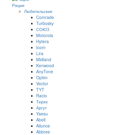
Рации
Любительские
Comrade
Turbosky
СОЮЗ
Motorola
Hytera
Icom
Lira
Midland
Kenwood
AnyTone
Optim
Vector
TYT
Racio
Терек
Аргут
Yaesu
Abell
Ailunce
Abbree