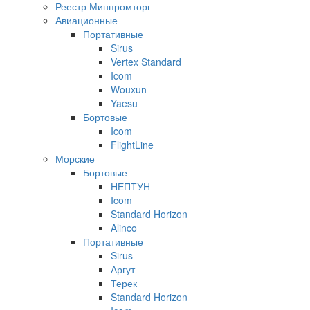
Реестр Минпромторг
Авиационные
Портативные
Sirus
Vertex Standard
Icom
Wouxun
Yaesu
Бортовые
Icom
FlightLine
Морские
Бортовые
НЕПТУН
Icom
Standard Horizon
Alinco
Портативные
Sirus
Аргут
Терек
Standard Horizon