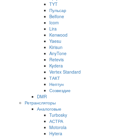
TYT
Пульсар
Belfone
Icom
Lira
Kenwood
Yaesu
Kirisun
AnyTone
Retevis
Kydera
Vertex Standard
ТАКТ
Нептун
Созвездие
DMR
Ретрансляторы
Аналоговые
Turbosky
АСТРА
Motorola
Hytera