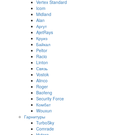
Vertex Standard
Icom
Midland
Alan
Аргут
AjetRays
Круиз
Байкал
Peltor
Racio
Linton
Связь
Vostok
Alinco
Roger
Baofeng
Security Force
Комбат
Wouxun
Гарнитуры
TurboSky
Comrade
Hytera