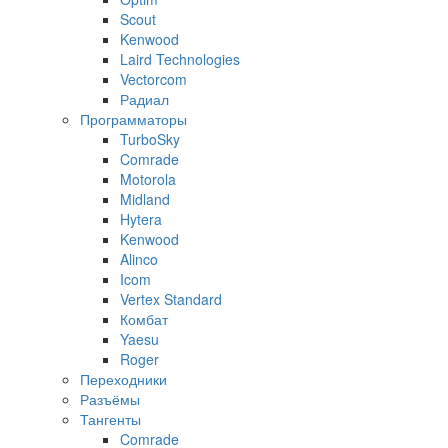
Scout
Kenwood
Laird Technologies
Vectorcom
Радиал
Программаторы
TurboSky
Comrade
Motorola
Midland
Hytera
Kenwood
Alinco
Icom
Vertex Standard
Комбат
Yaesu
Roger
Переходники
Разъёмы
Тангенты
Comrade