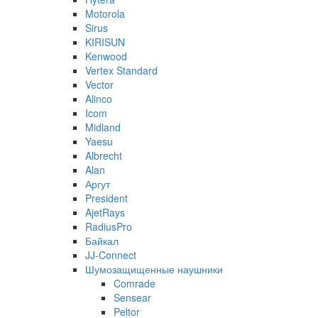
Motorola
Sirus
KIRISUN
Kenwood
Vertex Standard
Vector
Alinco
Icom
Midland
Yaesu
Albrecht
Alan
Аргут
President
AjetRays
RadiusPro
Байкал
JJ-Connect
Шумозащищенные наушники
Comrade
Sensear
Peltor