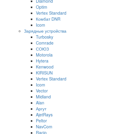
Diamond
Optim
Vertex Standard
Комбат DNR
Icom
Зарядные устройства
Turbosky
Comrade
СОЮЗ
Motorola
Hytera
Kenwood
KIRISUN
Vertex Standard
Icom
Vector
Midland
Alan
Аргут
AjetRays
Peltor
NavCom
Racio