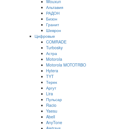
Wouxun
Альтавия
РАДОН
Бизон
Гранит
Шеврон
Цифровые
COMRADE
Turbosky
Астра
Motorola
Motorola MOTOTRBO
Hytera
TYT
Терек
Аргут
Lira
Пульсар
Racio
Yaesu
Abell
AnyTone
Ajetrays