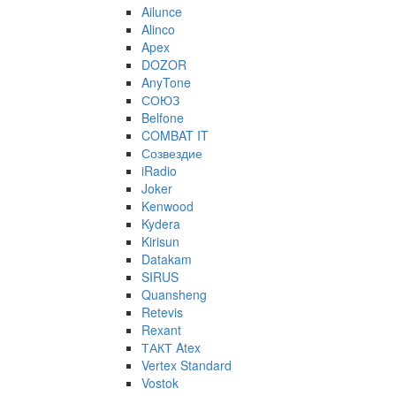
Ailunce
Alinco
Apex
DOZOR
AnyTone
СОЮЗ
Belfone
COMBAT IT
Созвездие
iRadio
Joker
Kenwood
Kydera
Kirisun
Datakam
SIRUS
Quansheng
Retevis
Rexant
ТАКТ Atex
Vertex Standard
Vostok