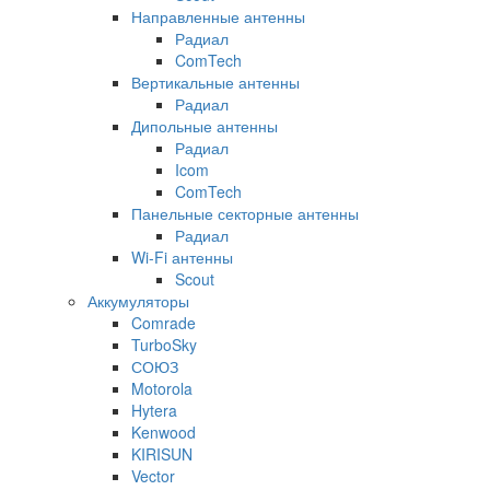
Направленные антенны
Радиал
ComTech
Вертикальные антенны
Радиал
Дипольные антенны
Радиал
Icom
ComTech
Панельные секторные антенны
Радиал
Wi-Fi антенны
Scout
Аккумуляторы
Comrade
TurboSky
СОЮЗ
Motorola
Hytera
Kenwood
KIRISUN
Vector