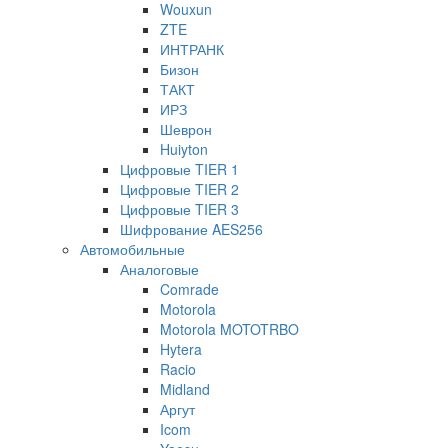
Wouxun
ZTE
ИНТРАНК
Бизон
ТАКТ
ИРЗ
Шеврон
Huiyton
Цифровые TIER 1
Цифровые TIER 2
Цифровые TIER 3
Шифрование AES256
Автомобильные
Аналоговые
Comrade
Motorola
Motorola MOTOTRBO
Hytera
Racio
Midland
Аргут
Icom