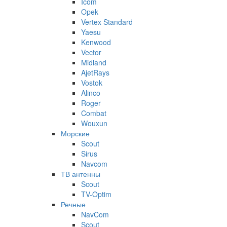
Icom
Opek
Vertex Standard
Yaesu
Kenwood
Vector
Midland
AjetRays
Vostok
Alinco
Roger
Combat
Wouxun
Морские
Scout
Sirus
Navcom
ТВ антенны
Scout
TV-Optim
Речные
NavCom
Scout