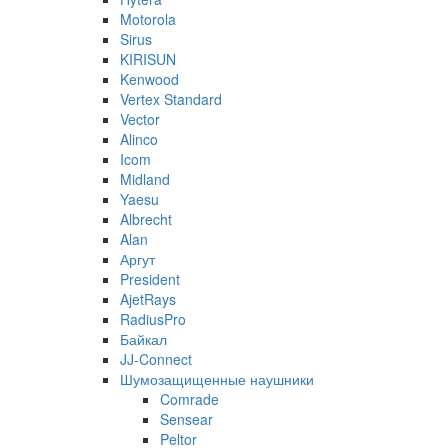
Motorola
Sirus
KIRISUN
Kenwood
Vertex Standard
Vector
Alinco
Icom
Midland
Yaesu
Albrecht
Alan
Аргут
President
AjetRays
RadiusPro
Байкал
JJ-Connect
Шумозащищенные наушники
Comrade
Sensear
Peltor