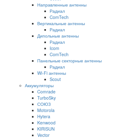
Направленные антенны
Радиал
ComTech
Вертикальные антенны
Радиал
Дипольные антенны
Радиал
Icom
ComTech
Панельные секторные антенны
Радиал
Wi-Fi антенны
Scout
Аккумуляторы
Comrade
TurboSky
СОЮЗ
Motorola
Hytera
Kenwood
KIRISUN
Vector