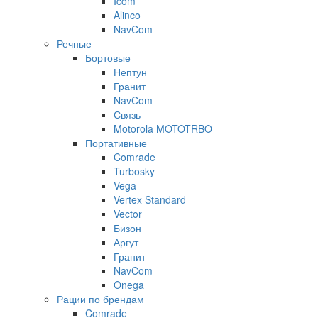
Icom
Alinco
NavCom
Речные
Бортовые
Нептун
Гранит
NavCom
Связь
Motorola MOTOTRBO
Портативные
Comrade
Turbosky
Vega
Vertex Standard
Vector
Бизон
Аргут
Гранит
NavCom
Onega
Рации по брендам
Comrade