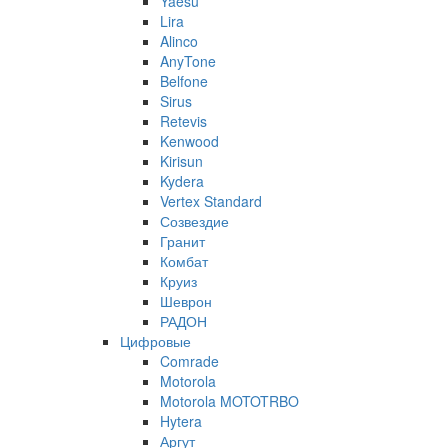
Yaesu
Lira
Alinco
AnyTone
Belfone
Sirus
Retevis
Kenwood
Kirisun
Kydera
Vertex Standard
Созвездие
Гранит
Комбат
Круиз
Шеврон
РАДОН
Цифровые
Comrade
Motorola
Motorola MOTOTRBO
Hytera
Аргут