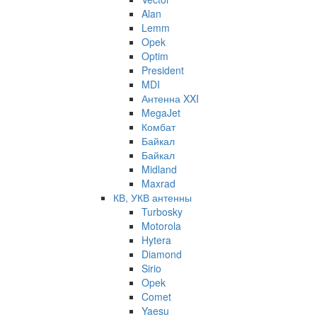
Alan
Lemm
Opek
Optim
President
MDI
Антенна XXI
MegaJet
Комбат
Байкал
Байкал
Midland
Maxrad
КВ, УКВ антенны
Turbosky
Motorola
Hytera
Diamond
Sirio
Opek
Comet
Yaesu