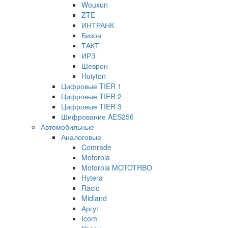
Wouxun
ZTE
ИНТРАНК
Бизон
ТАКТ
ИРЗ
Шеврон
Huiyton
Цифровые TIER 1
Цифровые TIER 2
Цифровые TIER 3
Шифрование AES256
Автомобильные
Аналоговые
Comrade
Motorola
Motorola MOTOTRBO
Hytera
Racio
Midland
Аргут
Icom