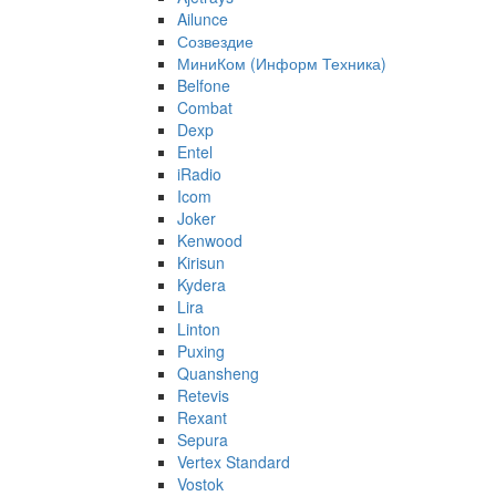
Ailunce
Созвездие
МиниКом (Информ Техника)
Belfone
Combat
Dexp
Entel
iRadio
Icom
Joker
Kenwood
Kirisun
Kydera
Lira
Linton
Puxing
Quansheng
Retevis
Rexant
Sepura
Vertex Standard
Vostok