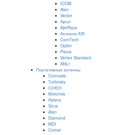
ICOM
Alan
Vector
Аргут
AjetRays
Антенна XXI
ComTech
Optim
Parus
Vertex Standard
ANLI
Портативные антенны
Comrade
Turbosky
СОЮЗ
Motorola
Hytera
Sirus
Alan
Diamond
MDI
Comet