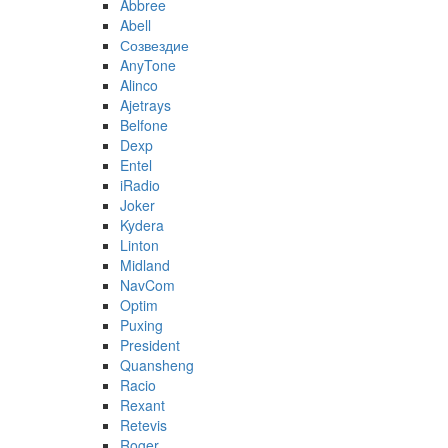
Abbree
Abell
Созвездие
AnyTone
Alinco
Ajetrays
Belfone
Dexp
Entel
iRadio
Joker
Kydera
Linton
Midland
NavCom
Optim
Puxing
President
Quansheng
Racio
Rexant
Retevis
Roger