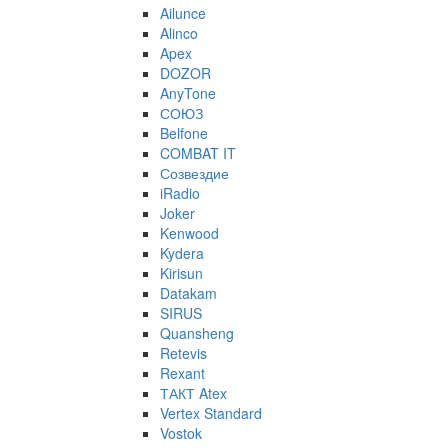
Ailunce
Alinco
Apex
DOZOR
AnyTone
СОЮЗ
Belfone
COMBAT IT
Созвездие
iRadio
Joker
Kenwood
Kydera
Kirisun
Datakam
SIRUS
Quansheng
Retevis
Rexant
ТАКТ Atex
Vertex Standard
Vostok