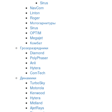
Sirus
NavCom
Linton
Roger
Мотогарнитуры
Sirus
OPTIM
Megajet
Комбат
Грозоразрядники
Diamond
PolyPhaser
Anli
Hytera
ComTech
Динамики
TurboSky
Motorola
Kenwood
Hytera
Midland
AjetRays