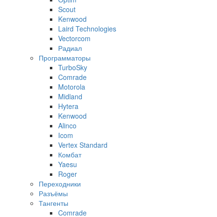
Scout
Kenwood
Laird Technologies
Vectorcom
Радиал
Программаторы
TurboSky
Comrade
Motorola
Midland
Hytera
Kenwood
Alinco
Icom
Vertex Standard
Комбат
Yaesu
Roger
Переходники
Разъёмы
Тангенты
Comrade