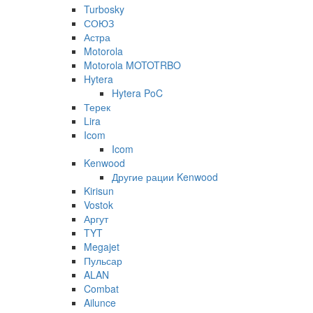
Turbosky
СОЮЗ
Астра
Motorola
Motorola MOTOTRBO
Hytera
Hytera PoC
Терек
Lira
Icom
Icom
Kenwood
Другие рации Kenwood
Kirisun
Vostok
Аргут
TYT
Megajet
Пульсар
ALAN
Combat
Ailunce