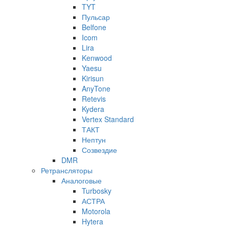
TYT
Пульсар
Belfone
Icom
Lira
Kenwood
Yaesu
Kirisun
AnyTone
Retevis
Kydera
Vertex Standard
ТАКТ
Нептун
Созвездие
DMR
Ретрансляторы
Аналоговые
Turbosky
АСТРА
Motorola
Hytera