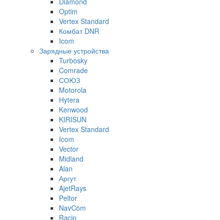
Diamond
Optim
Vertex Standard
Комбат DNR
Icom
Зарядные устройства
Turbosky
Comrade
СОЮЗ
Motorola
Hytera
Kenwood
KIRISUN
Vertex Standard
Icom
Vector
Midland
Alan
Аргут
AjetRays
Peltor
NavCom
Racio