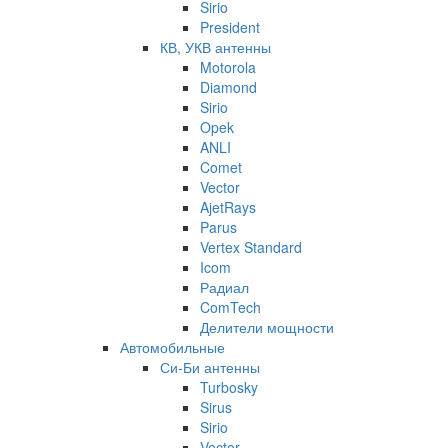
Sirio
President
КВ, УКВ антенны
Motorola
Diamond
Sirio
Opek
ANLI
Comet
Vector
AjetRays
Parus
Vertex Standard
Icom
Радиал
ComTech
Делители мощности
Автомобильные
Си-Би антенны
Turbosky
Sirus
Sirio
Vector