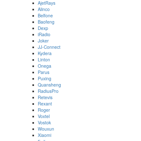
AjetRays
Alinco
Belfone
Baofeng
Dexp
iRadio
Joker
JJ-Connect
Kydera
Linton
Onega
Parus
Puxing
Quansheng
RadiusPro
Retevis
Rexant
Roger
Voxtel
Vostok
Wouxun
Xiaomi