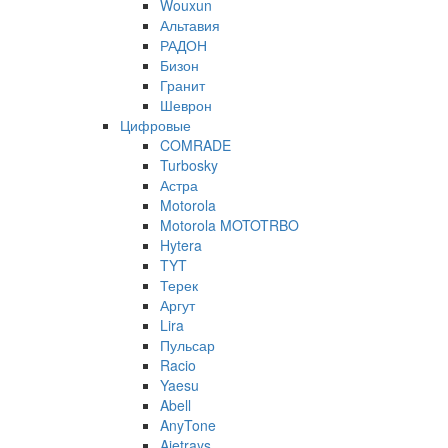
Wouxun
Альтавия
РАДОН
Бизон
Гранит
Шеврон
Цифровые
COMRADE
Turbosky
Астра
Motorola
Motorola MOTOTRBO
Hytera
TYT
Терек
Аргут
Lira
Пульсар
Racio
Yaesu
Abell
AnyTone
Ajetrays