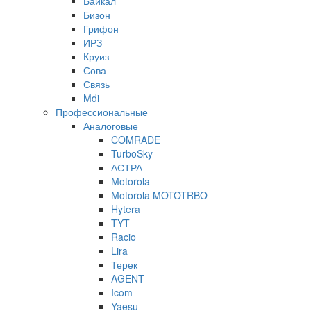
Байкал
Бизон
Грифон
ИРЗ
Круиз
Сова
Связь
Mdi
Профессиональные
Аналоговые
COMRADE
TurboSky
АСТРА
Motorola
Motorola MOTOTRBO
Hytera
TYT
Racio
Lira
Терек
AGENT
Icom
Yaesu