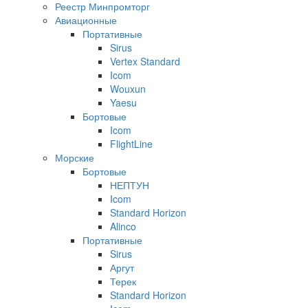
Реестр Минпромторг
Авиационные
Портативные
Sirus
Vertex Standard
Icom
Wouxun
Yaesu
Бортовые
Icom
FlightLine
Морские
Бортовые
НЕПТУН
Icom
Standard Horizon
Alinco
Портативные
Sirus
Аргут
Терек
Standard Horizon