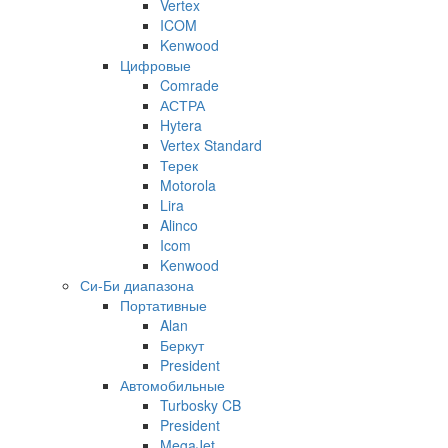
Vertex
ICOM
Kenwood
Цифровые
Comrade
АСТРА
Hytera
Vertex Standard
Терек
Motorola
Lira
Alinco
Icom
Kenwood
Си-Би диапазона
Портативные
Alan
Беркут
President
Автомобильные
Turbosky CB
President
MegaJet