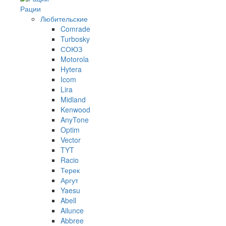
Рации
Любительские
Comrade
Turbosky
СОЮЗ
Motorola
Hytera
Icom
Lira
Midland
Kenwood
AnyTone
Optim
Vector
TYT
Racio
Терек
Аргут
Yaesu
Abell
Ailunce
Abbree