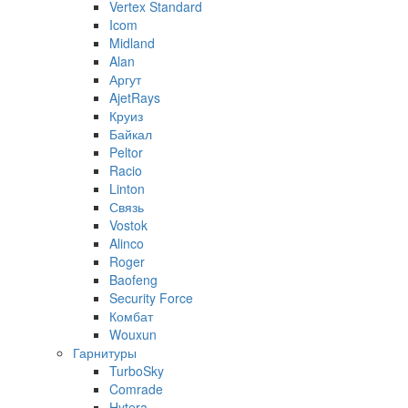
Vertex Standard
Icom
Midland
Alan
Аргут
AjetRays
Круиз
Байкал
Peltor
Racio
Linton
Связь
Vostok
Alinco
Roger
Baofeng
Security Force
Комбат
Wouxun
Гарнитуры
TurboSky
Comrade
Hytera