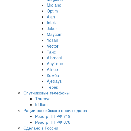
Midland
Optim
Alan
Intek
Joker
Maycom
Yosan
Vector
Таис
Albrecht
AnyTone
Alinco
Комбат
Ajetrays
Терек
Спутниковые телефоны
Thuraya
Iridium
Рации российского производства
Реестр ПП РФ 719
Реестр ПП РФ 878
Сделано в России