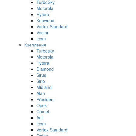
TurboSky
Motorola
Hytera
Kenwood
Vertex Standard
Vector
Icom
Крепления
Turbosky
Motorola
Hytera
Diamond
Sirus
Sirio
Midland
Alan
President
Opek
Comet
Anli
Icom
Vertex Standard
Optim