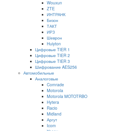
Wouxun
ZTE
ИНТРАНК
Бизон
ТАКТ
ИРЗ
Шеврон
Huiyton
Цифровые TIER 1
Цифровые TIER 2
Цифровые TIER 3
Шифрование AES256
Автомобильные
Аналоговые
Comrade
Motorola
Motorola MOTOTRBO
Hytera
Racio
Midland
Аргут
Icom