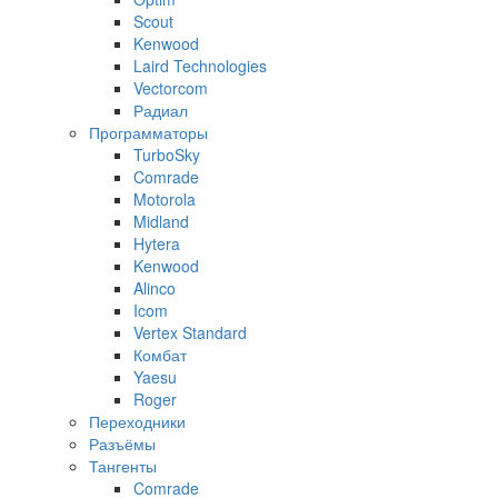
Scout
Kenwood
Laird Technologies
Vectorcom
Радиал
Программаторы
TurboSky
Comrade
Motorola
Midland
Hytera
Kenwood
Alinco
Icom
Vertex Standard
Комбат
Yaesu
Roger
Переходники
Разъёмы
Тангенты
Comrade