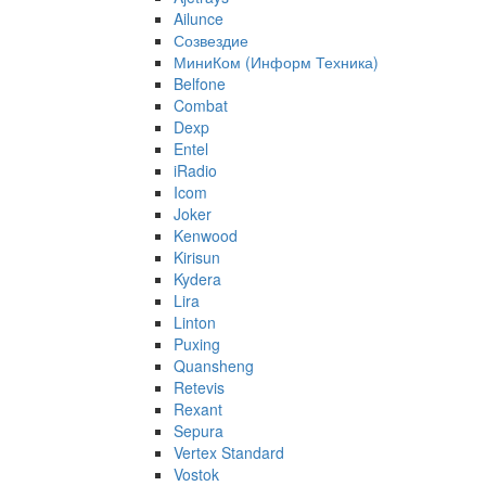
Ailunce
Созвездие
МиниКом (Информ Техника)
Belfone
Combat
Dexp
Entel
iRadio
Icom
Joker
Kenwood
Kirisun
Kydera
Lira
Linton
Puxing
Quansheng
Retevis
Rexant
Sepura
Vertex Standard
Vostok