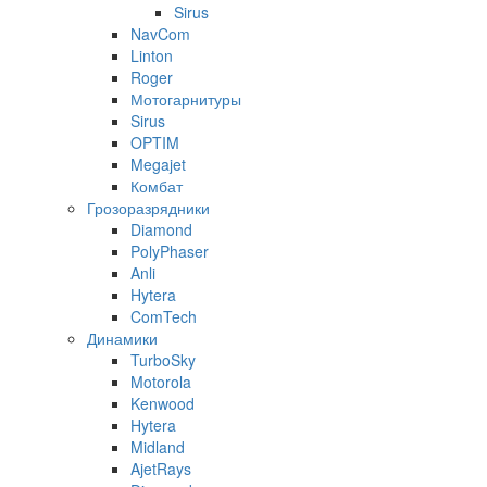
Sirus
NavCom
Linton
Roger
Мотогарнитуры
Sirus
OPTIM
Megajet
Комбат
Грозоразрядники
Diamond
PolyPhaser
Anli
Hytera
ComTech
Динамики
TurboSky
Motorola
Kenwood
Hytera
Midland
AjetRays