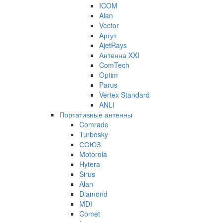
ICOM
Alan
Vector
Аргут
AjetRays
Антенна XXI
ComTech
Optim
Parus
Vertex Standard
ANLI
Портативные антенны
Comrade
Turbosky
СОЮЗ
Motorola
Hytera
Sirus
Alan
Diamond
MDI
Comet