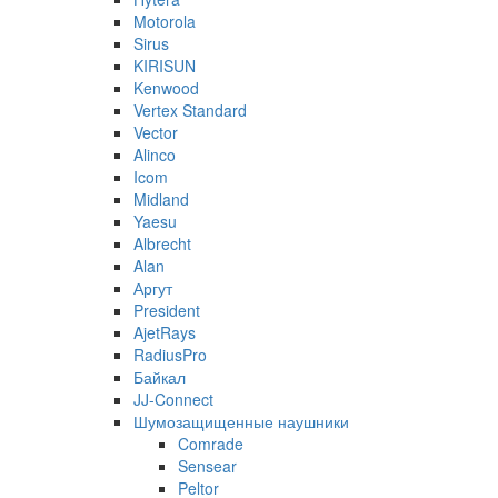
Motorola
Sirus
KIRISUN
Kenwood
Vertex Standard
Vector
Alinco
Icom
Midland
Yaesu
Albrecht
Alan
Аргут
President
AjetRays
RadiusPro
Байкал
JJ-Connect
Шумозащищенные наушники
Comrade
Sensear
Peltor