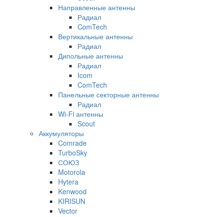
Направленные антенны
Радиал
ComTech
Вертикальные антенны
Радиал
Дипольные антенны
Радиал
Icom
ComTech
Панельные секторные антенны
Радиал
Wi-Fi антенны
Scout
Аккумуляторы
Comrade
TurboSky
СОЮЗ
Motorola
Hytera
Kenwood
KIRISUN
Vector