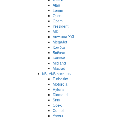
Alan
Lemm
Opek
Optim
President
MDI
Антенна XXI
MegaJet
Комбат
Байкал
Байкал
Midland
Maxrad
КВ, УКВ антенны
Turbosky
Motorola
Hytera
Diamond
Sirio
Opek
Comet
Yaesu