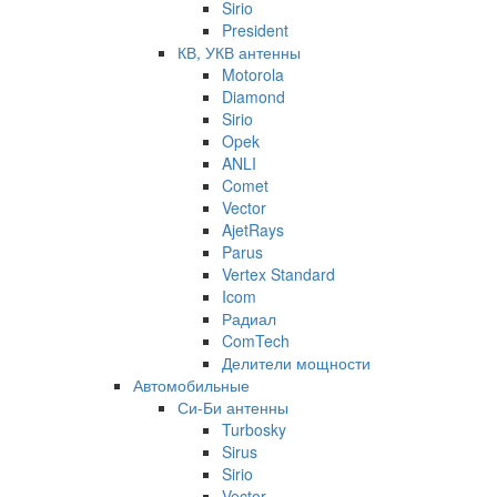
Sirio
President
КВ, УКВ антенны
Motorola
Diamond
Sirio
Opek
ANLI
Comet
Vector
AjetRays
Parus
Vertex Standard
Icom
Радиал
ComTech
Делители мощности
Автомобильные
Си-Би антенны
Turbosky
Sirus
Sirio
Vector