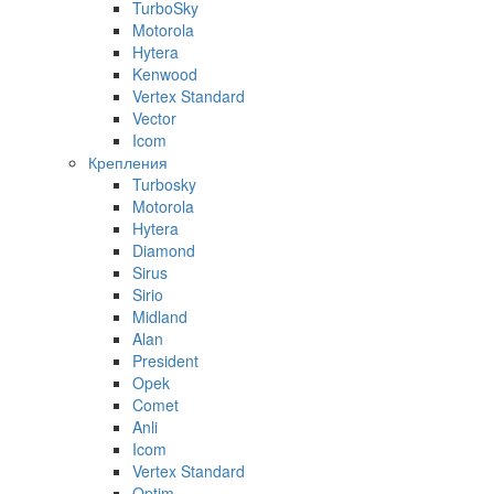
TurboSky
Motorola
Hytera
Kenwood
Vertex Standard
Vector
Icom
Крепления
Turbosky
Motorola
Hytera
Diamond
Sirus
Sirio
Midland
Alan
President
Opek
Comet
Anli
Icom
Vertex Standard
Optim