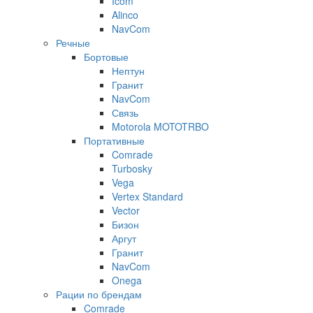
Icom
Alinco
NavCom
Речные
Бортовые
Нептун
Гранит
NavCom
Связь
Motorola MOTOTRBO
Портативные
Comrade
Turbosky
Vega
Vertex Standard
Vector
Бизон
Аргут
Гранит
NavCom
Onega
Рации по брендам
Comrade