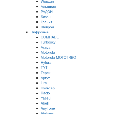
Wouxun
Альтавия
РАДОН
Бизон
Гранит
Шеврон
Цифровые
COMRADE
Turbosky
Астра
Motorola
Motorola MOTOTRBO
Hytera
TYT
Терек
Аргут
Lira
Пульсар
Racio
Yaesu
Abell
AnyTone
Ajetrays