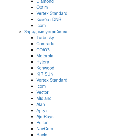
Diamond
Optim
Vertex Standard
Комбат DNR
Icom
Зарядные устройства
Turbosky
Comrade
СОЮЗ
Motorola
Hytera
Kenwood
KIRISUN
Vertex Standard
Icom
Vector
Midland
Alan
Аргут
AjetRays
Peltor
NavCom
Racio