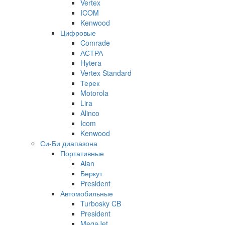
Vertex
ICOM
Kenwood
Цифровые
Comrade
АСТРА
Hytera
Vertex Standard
Терек
Motorola
Lira
Alinco
Icom
Kenwood
Си-Би диапазона
Портативные
Alan
Беркут
President
Автомобильные
Turbosky CB
President
MegaJet