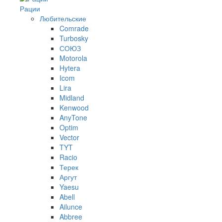
Рации
Любительские
Comrade
Turbosky
СОЮЗ
Motorola
Hytera
Icom
Lira
Midland
Kenwood
AnyTone
Optim
Vector
TYT
Racio
Терек
Аргут
Yaesu
Abell
Ailunce
Abbree