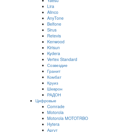
Yaesu
Lira
Alinco
AnyTone
Belfone
Sirus
Retevis
Kenwood
Kirisun
Kydera
Vertex Standard
Созвездие
Гранит
Комбат
Круиз
Шеврон
РАДОН
Цифровые
Comrade
Motorola
Motorola MOTOTRBO
Hytera
Аргут