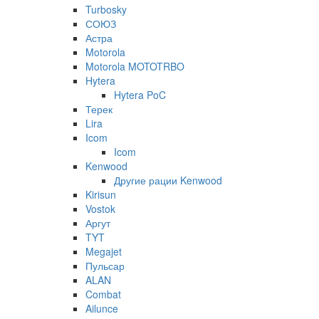
Turbosky
СОЮЗ
Астра
Motorola
Motorola MOTOTRBO
Hytera
Hytera PoC
Терек
Lira
Icom
Icom
Kenwood
Другие рации Kenwood
Kirisun
Vostok
Аргут
TYT
Megajet
Пульсар
ALAN
Combat
Ailunce