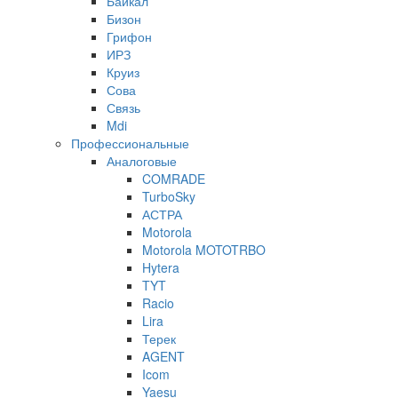
Байкал
Бизон
Грифон
ИРЗ
Круиз
Сова
Связь
Mdi
Профессиональные
Аналоговые
COMRADE
TurboSky
АСТРА
Motorola
Motorola MOTOTRBO
Hytera
TYT
Racio
Lira
Терек
AGENT
Icom
Yaesu