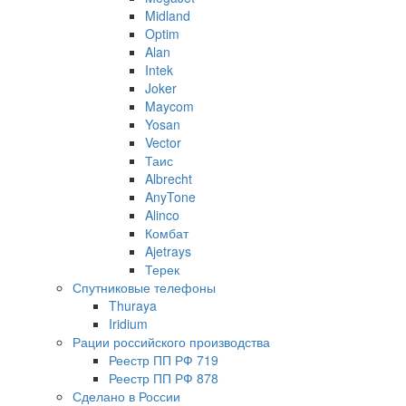
Midland
Optim
Alan
Intek
Joker
Maycom
Yosan
Vector
Таис
Albrecht
AnyTone
Alinco
Комбат
Ajetrays
Терек
Спутниковые телефоны
Thuraya
Iridium
Рации российского производства
Реестр ПП РФ 719
Реестр ПП РФ 878
Сделано в России