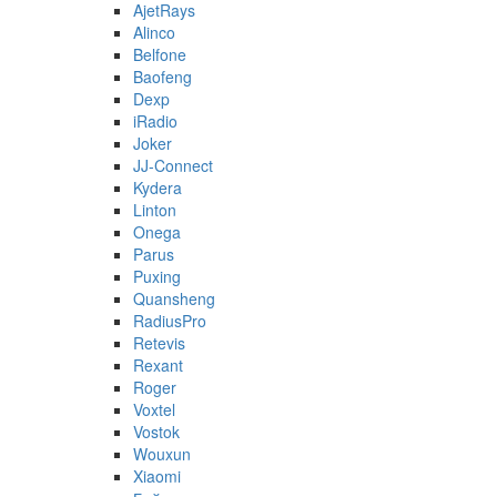
AjetRays
Alinco
Belfone
Baofeng
Dexp
iRadio
Joker
JJ-Connect
Kydera
Linton
Onega
Parus
Puxing
Quansheng
RadiusPro
Retevis
Rexant
Roger
Voxtel
Vostok
Wouxun
Xiaomi