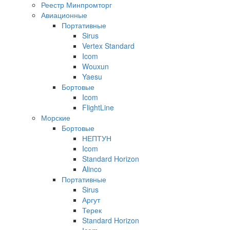
Реестр Минпромторг
Авиационные
Портативные
Sirus
Vertex Standard
Icom
Wouxun
Yaesu
Бортовые
Icom
FlightLine
Морские
Бортовые
НЕПТУН
Icom
Standard Horizon
Alinco
Портативные
Sirus
Аргут
Терек
Standard Horizon