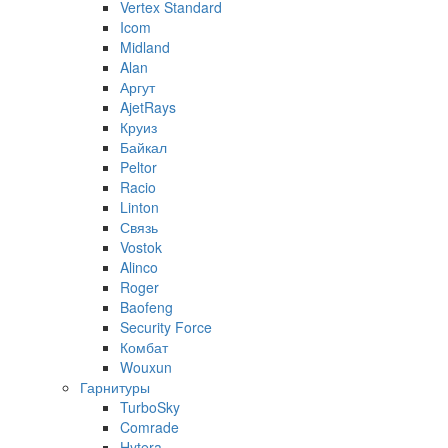
Vertex Standard
Icom
Midland
Alan
Аргут
AjetRays
Круиз
Байкал
Peltor
Racio
Linton
Связь
Vostok
Alinco
Roger
Baofeng
Security Force
Комбат
Wouxun
Гарнитуры
TurboSky
Comrade
Hytera