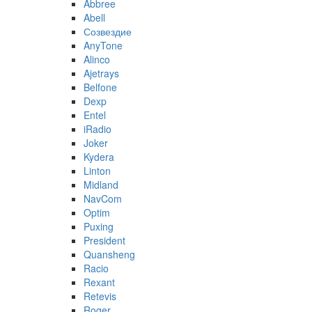
Abbree
Abell
Созвездие
AnyTone
Alinco
Ajetrays
Belfone
Dexp
Entel
iRadio
Joker
Kydera
Linton
Midland
NavCom
Optim
Puxing
President
Quansheng
Racio
Rexant
Retevis
Roger