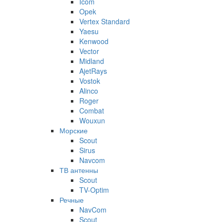
Icom
Opek
Vertex Standard
Yaesu
Kenwood
Vector
Midland
AjetRays
Vostok
Alinco
Roger
Combat
Wouxun
Морские
Scout
Sirus
Navcom
ТВ антенны
Scout
TV-Optim
Речные
NavCom
Scout