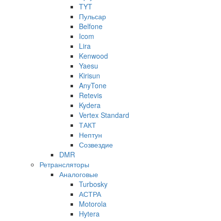
TYT
Пульсар
Belfone
Icom
Lira
Kenwood
Yaesu
Kirisun
AnyTone
Retevis
Kydera
Vertex Standard
ТАКТ
Нептун
Созвездие
DMR
Ретрансляторы
Аналоговые
Turbosky
АСТРА
Motorola
Hytera