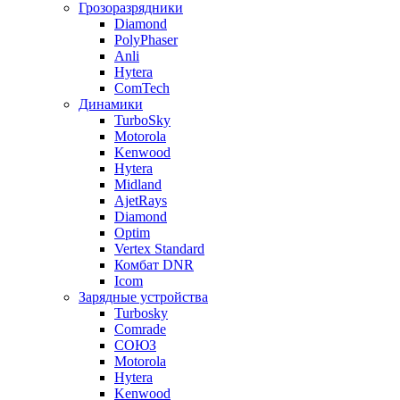
Грозоразрядники
Diamond
PolyPhaser
Anli
Hytera
ComTech
Динамики
TurboSky
Motorola
Kenwood
Hytera
Midland
AjetRays
Diamond
Optim
Vertex Standard
Комбат DNR
Icom
Зарядные устройства
Turbosky
Comrade
СОЮЗ
Motorola
Hytera
Kenwood