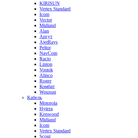
KIRISUN
Vertex Standard
Icom
Vector
Midland
Alan
Аргут
AjetRays
Peltor
NavCom
Racio
Linton
Vostok
Alinco
Roger
Комбат
Wouxun
Кабель
Motorola
Hytera
Kenwood
Midland
Icom
Vertex Standard
Scout