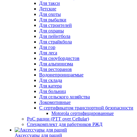
Для такси
Детские
Для охоты
Для рыбалки
Для строителей
Для охраны
Для пейнтбола
Для страйкбола
Для гор
Для леса
Для сноубордистов
Для альпинизма
Для ресторанов
Водонепроницаемые
Для склада
Для катера
Для больниц
Для сельского хозяйства
Локомотивные
С сертификатом транспортной безопасности
Motorola сертифицированные
PoC рации (PTT over Cellular)
Спецкомплект для работников РЖД
Аксессуары для раций