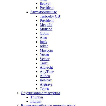
Беркут
President
Автомобильные
Turbosky CB
President
MegaJet
Midland
Optim
Alan
Intek
Joker
Maycom
Yosan
Vector
Таис
Albrecht
AnyTone
Alinco
Комбат
Ajetrays
Терек
Спутниковые телефоны
Thuraya
Iridium
Рации российского производства