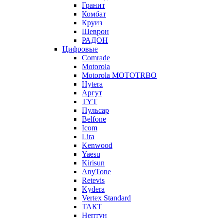
Гранит
Комбат
Круиз
Шеврон
РАДОН
Цифровые
Comrade
Motorola
Motorola MOTOTRBO
Hytera
Аргут
TYT
Пульсар
Belfone
Icom
Lira
Kenwood
Yaesu
Kirisun
AnyTone
Retevis
Kydera
Vertex Standard
ТАКТ
Нептун