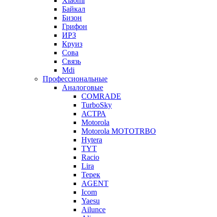
Xiaomi
Байкал
Бизон
Грифон
ИРЗ
Круиз
Сова
Связь
Mdi
Профессиональные
Аналоговые
COMRADE
TurboSky
АСТРА
Motorola
Motorola MOTOTRBO
Hytera
TYT
Racio
Lira
Терек
AGENT
Icom
Yaesu
Ailunce