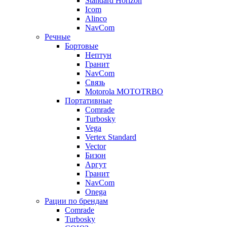
Standard Horizon
Icom
Alinco
NavCom
Речные
Бортовые
Нептун
Гранит
NavCom
Связь
Motorola MOTOTRBO
Портативные
Comrade
Turbosky
Vega
Vertex Standard
Vector
Бизон
Аргут
Гранит
NavCom
Onega
Рации по брендам
Comrade
Turbosky