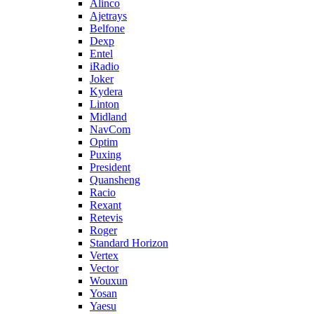
Alinco
Ajetrays
Belfone
Dexp
Entel
iRadio
Joker
Kydera
Linton
Midland
NavCom
Optim
Puxing
President
Quansheng
Racio
Rexant
Retevis
Roger
Standard Horizon
Vertex
Vector
Wouxun
Yosan
Yaesu