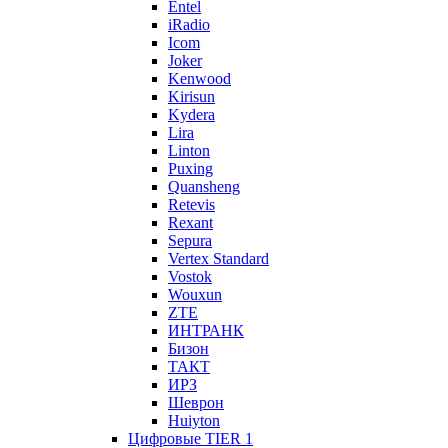
Entel
iRadio
Icom
Joker
Kenwood
Kirisun
Kydera
Lira
Linton
Puxing
Quansheng
Retevis
Rexant
Sepura
Vertex Standard
Vostok
Wouxun
ZTE
ИНТРАНК
Бизон
ТАКТ
ИРЗ
Шеврон
Huiyton
Цифровые TIER 1