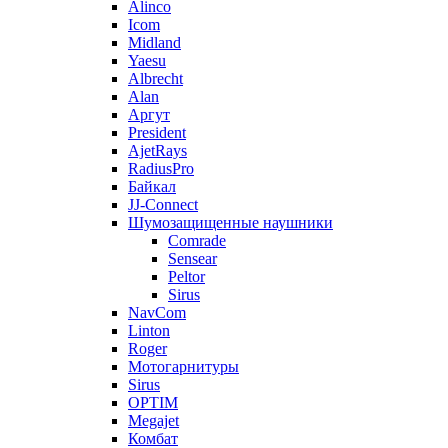
Alinco
Icom
Midland
Yaesu
Albrecht
Alan
Аргут
President
AjetRays
RadiusPro
Байкал
JJ-Connect
Шумозащищенные наушники
Comrade
Sensear
Peltor
Sirus
NavCom
Linton
Roger
Мотогарнитуры
Sirus
OPTIM
Megajet
Комбат