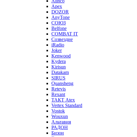
Alinco
Apex
DOZOR
AnyTone
СОЮЗ
Belfone
COMBAT IT
Созвездие
iRadio
Joker
Kenwood
Kydera
Kirisun
Datakam
SIRUS
Quansheng
Retevis
Rexant
ТАКТ Atex
Vertex Standard
Vostok
Wouxun
Альтавия
РАДОН
Бизон