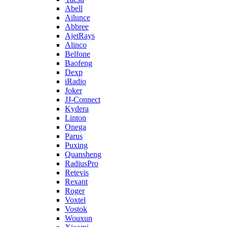
Abell
Ailunce
Abbree
AjetRays
Alinco
Belfone
Baofeng
Dexp
iRadio
Joker
JJ-Connect
Kydera
Linton
Onega
Parus
Puxing
Quansheng
RadiusPro
Retevis
Rexant
Roger
Voxtel
Vostok
Wouxun