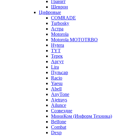
Гранит
Шеврон
Цифровые
COMRADE
Turbosky
Астра
Motorola
Motorola MOTOTRBO
Hytera
TYT
Терек
Аргут
Lira
Пульсар
Racio
Yaesu
Abell
AnyTone
Ajetrays
Ailunce
Созвездие
МиниКом (Информ Техника)
Belfone
Combat
Dexp