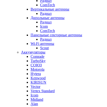
Радиал
ComTech
Вертикальные антенны
Радиал
Дипольные антенны
Радиал
Icom
ComTech
Панельные секторные антенны
Радиал
Wi-Fi антенны
Scout
Аккумуляторы
Comrade
TurboSky
СОЮЗ
Motorola
Hytera
Kenwood
KIRISUN
Vector
Vertex Standard
Icom
Midland
Alan