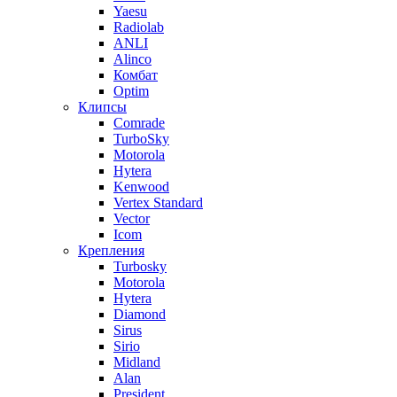
Yaesu
Radiolab
ANLI
Alinco
Комбат
Optim
Клипсы
Comrade
TurboSky
Motorola
Hytera
Kenwood
Vertex Standard
Vector
Icom
Крепления
Turbosky
Motorola
Hytera
Diamond
Sirus
Sirio
Midland
Alan
President