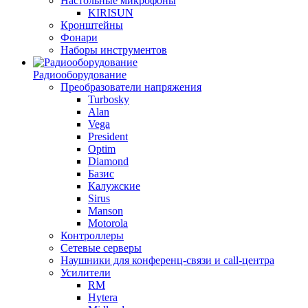
Настольные микрофоны
KIRISUN
Кронштейны
Фонари
Наборы инструментов
Радиооборудование
Преобразователи напряжения
Turbosky
Alan
Vega
President
Optim
Diamond
Базис
Калужские
Sirus
Manson
Motorola
Контроллеры
Сетевые серверы
Наушники для конференц-связи и call-центра
Усилители
RM
Hytera