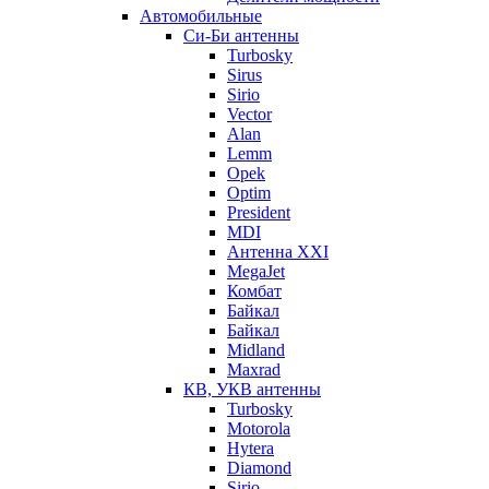
Автомобильные
Си-Би антенны
Turbosky
Sirus
Sirio
Vector
Alan
Lemm
Opek
Optim
President
MDI
Антенна XXI
MegaJet
Комбат
Байкал
Байкал
Midland
Maxrad
КВ, УКВ антенны
Turbosky
Motorola
Hytera
Diamond
Sirio