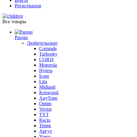
Войти
Регистрация
Все товары
Рации
Любительские
Comrade
Turbosky
СОЮЗ
Motorola
Hytera
Icom
Lira
Midland
Kenwood
AnyTone
Optim
Vector
TYT
Racio
Терек
Аргут
Yaesu