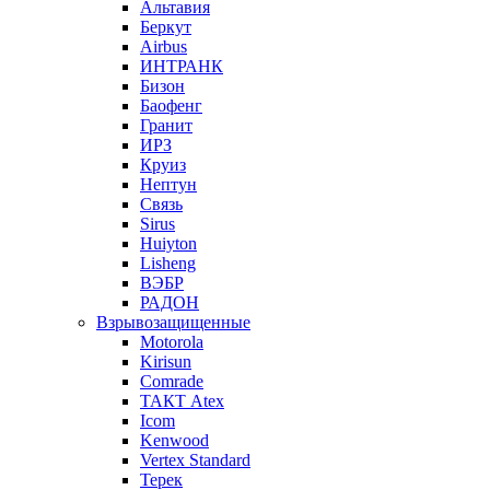
Альтавия
Беркут
Airbus
ИНТРАНК
Бизон
Баофенг
Гранит
ИРЗ
Круиз
Нептун
Связь
Sirus
Huiyton
Lisheng
ВЭБР
РАДОН
Взрывозащищенные
Motorola
Kirisun
Comrade
ТАКТ Atex
Icom
Kenwood
Vertex Standard
Терек