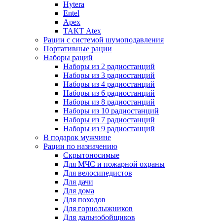
Hytera
Entel
Apex
ТАКТ Atex
Рации с системой шумоподавления
Портативные рации
Наборы раций
Наборы из 2 радиостанций
Наборы из 3 радиостанций
Наборы из 4 радиостанций
Наборы из 6 радиостанций
Наборы из 8 радиостанций
Наборы из 10 радиостанций
Наборы из 7 радиостанций
Наборы из 9 радиостанций
В подарок мужчине
Рации по назначению
Скрытоносимые
Для МЧС и пожарной охраны
Для велосипедистов
Для дачи
Для дома
Для походов
Для горнолыжников
Для дальнобойщиков