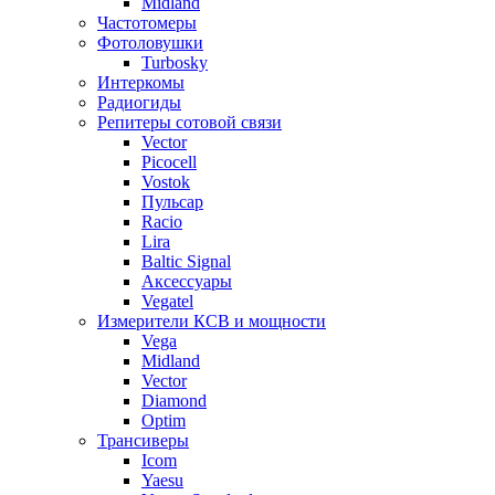
Midland
Частотомеры
Фотоловушки
Turbosky
Интеркомы
Радиогиды
Репитеры сотовой связи
Vector
Picocell
Vostok
Пульсар
Racio
Lira
Baltic Signal
Аксессуары
Vegatel
Измерители КСВ и мощности
Vega
Midland
Vector
Diamond
Optim
Трансиверы
Icom
Yaesu