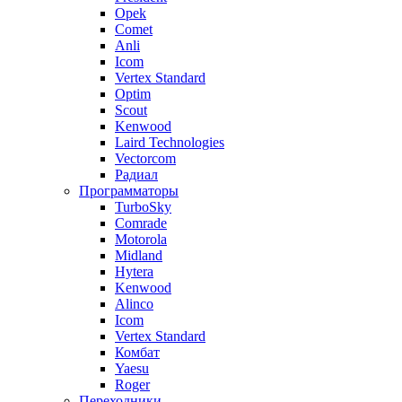
Opek
Comet
Anli
Icom
Vertex Standard
Optim
Scout
Kenwood
Laird Technologies
Vectorcom
Радиал
Программаторы
TurboSky
Comrade
Motorola
Midland
Hytera
Kenwood
Alinco
Icom
Vertex Standard
Комбат
Yaesu
Roger
Переходники