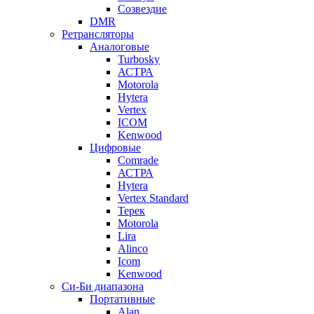
Созвездие
DMR
Ретрансляторы
Аналоговые
Turbosky
АСТРА
Motorola
Hytera
Vertex
ICOM
Kenwood
Цифровые
Comrade
АСТРА
Hytera
Vertex Standard
Терек
Motorola
Lira
Alinco
Icom
Kenwood
Си-Би диапазона
Портативные
Alan