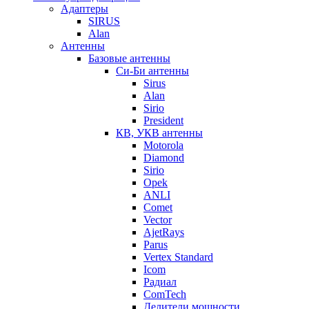
Адаптеры
SIRUS
Alan
Антенны
Базовые антенны
Си-Би антенны
Sirus
Alan
Sirio
President
КВ, УКВ антенны
Motorola
Diamond
Sirio
Opek
ANLI
Comet
Vector
AjetRays
Parus
Vertex Standard
Icom
Радиал
ComTech
Делители мощности