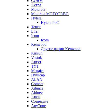
СОЮЗ
Астра
Motorola
Motorola MOTOTRBO
Hytera
Hytera PoC
Терек
Lira
Icom
Icom
Kenwood
Другие рации Kenwood
Kirisun
Vostok
Аргут
TYT
Megajet
Пульсар
ALAN
Combat
Ailunce
Abbree
Abell
Созвездие
AnyTone