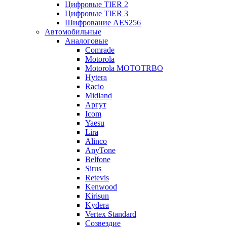
Цифровые TIER 2
Цифровые TIER 3
Шифрование AES256
Автомобильные
Аналоговые
Comrade
Motorola
Motorola MOTOTRBO
Hytera
Racio
Midland
Аргут
Icom
Yaesu
Lira
Alinco
AnyTone
Belfone
Sirus
Retevis
Kenwood
Kirisun
Kydera
Vertex Standard
Созвездие