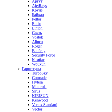
Аргут
AjetRays
Круиз
Байкал
Peltor
Racio
Linton
Связь
Vostok
Alinco
Roger
Baofeng
Security Force
Комбат
Wouxun
Гарнитуры
TurboSky
Comrade
Hytera
Motorola
Sirus
KIRISUN
Kenwood
Vertex Standard
Vector