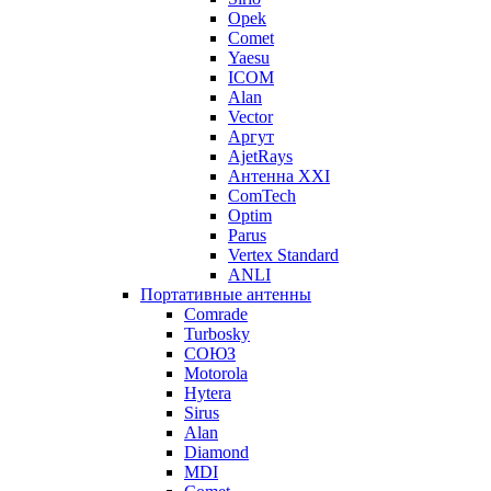
Opek
Comet
Yaesu
ICOM
Alan
Vector
Аргут
AjetRays
Антенна XXI
ComTech
Optim
Parus
Vertex Standard
ANLI
Портативные антенны
Comrade
Turbosky
СОЮЗ
Motorola
Hytera
Sirus
Alan
Diamond
MDI