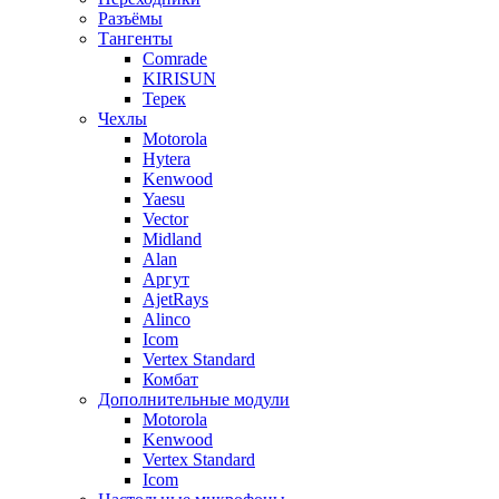
Разъёмы
Тангенты
Comrade
KIRISUN
Терек
Чехлы
Motorola
Hytera
Kenwood
Yaesu
Vector
Midland
Alan
Аргут
AjetRays
Alinco
Icom
Vertex Standard
Комбат
Дополнительные модули
Motorola
Kenwood
Vertex Standard
Icom