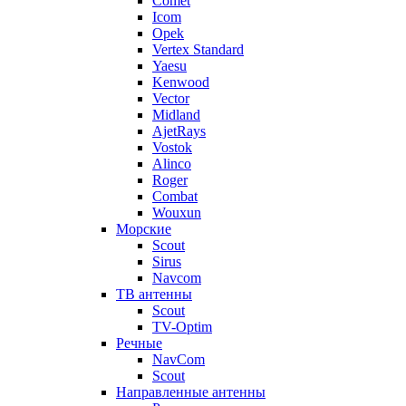
Comet
Icom
Opek
Vertex Standard
Yaesu
Kenwood
Vector
Midland
AjetRays
Vostok
Alinco
Roger
Combat
Wouxun
Морские
Scout
Sirus
Navcom
ТВ антенны
Scout
TV-Optim
Речные
NavCom
Scout
Направленные антенны