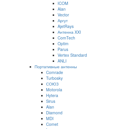
ICOM
Alan
Vector
Аргут
AjetRays
Антенна XXI
ComTech
Optim
Parus
Vertex Standard
ANLI
Портативные антенны
Comrade
Turbosky
СОЮЗ
Motorola
Hytera
Sirus
Alan
Diamond
MDI
Comet