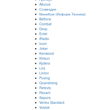
Ailunce
Созвездие
МиниКом (Информ Техника)
Belfone
Combat
Dexp
Entel
iRadio
Icom
Joker
Kenwood
Kirisun
Kydera
Lira
Linton
Puxing
Quansheng
Retevis
Rexant
Sepura
Vertex Standard
Vostok