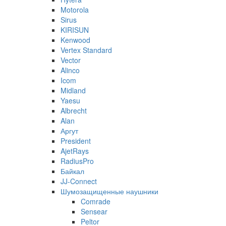
Motorola
Sirus
KIRISUN
Kenwood
Vertex Standard
Vector
Alinco
Icom
Midland
Yaesu
Albrecht
Alan
Аргут
President
AjetRays
RadiusPro
Байкал
JJ-Connect
Шумозащищенные наушники
Comrade
Sensear
Peltor