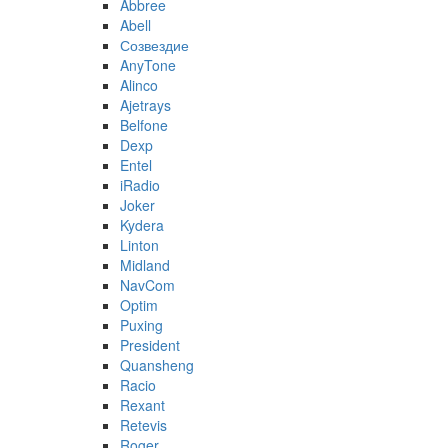
Abbree
Abell
Созвездие
AnyTone
Alinco
Ajetrays
Belfone
Dexp
Entel
iRadio
Joker
Kydera
Linton
Midland
NavCom
Optim
Puxing
President
Quansheng
Racio
Rexant
Retevis
Roger