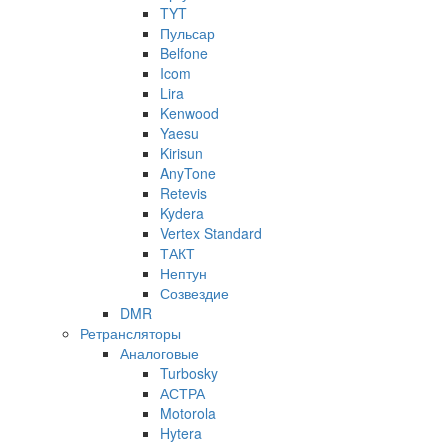
TYT
Пульсар
Belfone
Icom
Lira
Kenwood
Yaesu
Kirisun
AnyTone
Retevis
Kydera
Vertex Standard
ТАКТ
Нептун
Созвездие
DMR
Ретрансляторы
Аналоговые
Turbosky
АСТРА
Motorola
Hytera