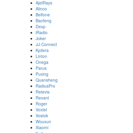
AjetRays
Alinco
Belfone
Baofeng
Dexp
iRadio
Joker
JJ-Connect
Kydera
Linton
Onega
Parus
Puxing
Quansheng
RadiusPro
Retevis
Rexant
Roger
Voxtel
Vostok
Wouxun
Xiaomi