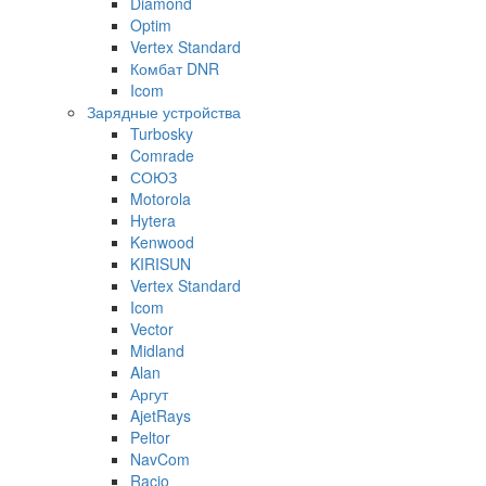
Diamond
Optim
Vertex Standard
Комбат DNR
Icom
Зарядные устройства
Turbosky
Comrade
СОЮЗ
Motorola
Hytera
Kenwood
KIRISUN
Vertex Standard
Icom
Vector
Midland
Alan
Аргут
AjetRays
Peltor
NavCom
Racio