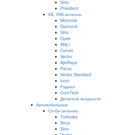
Sirio
President
КВ, УКВ антенны
Motorola
Diamond
Sirio
Opek
ANLI
Comet
Vector
AjetRays
Parus
Vertex Standard
Icom
Радиал
ComTech
Делители мощности
Автомобильные
Си-Би антенны
Turbosky
Sirus
Sirio
Vector