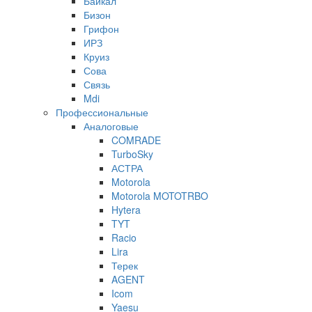
Байкал
Бизон
Грифон
ИРЗ
Круиз
Сова
Связь
Mdi
Профессиональные
Аналоговые
COMRADE
TurboSky
АСТРА
Motorola
Motorola MOTOTRBO
Hytera
TYT
Racio
Lira
Терек
AGENT
Icom
Yaesu