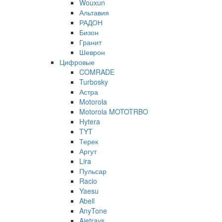
Wouxun
Альтавия
РАДОН
Бизон
Гранит
Шеврон
Цифровые
COMRADE
Turbosky
Астра
Motorola
Motorola MOTOTRBO
Hytera
TYT
Терек
Аргут
Lira
Пульсар
Racio
Yaesu
Abell
AnyTone
Ajetrays