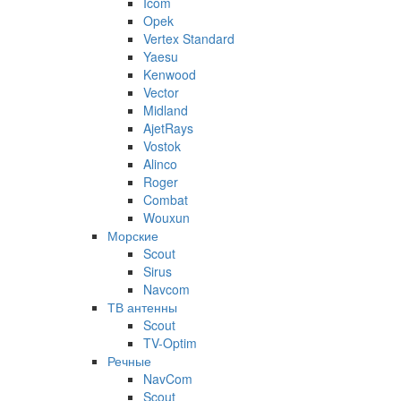
Icom
Opek
Vertex Standard
Yaesu
Kenwood
Vector
Midland
AjetRays
Vostok
Alinco
Roger
Combat
Wouxun
Морские
Scout
Sirus
Navcom
ТВ антенны
Scout
TV-Optim
Речные
NavCom
Scout