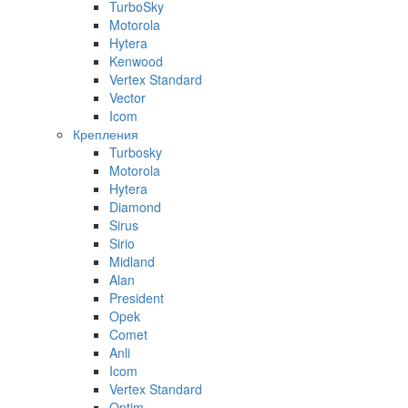
TurboSky
Motorola
Hytera
Kenwood
Vertex Standard
Vector
Icom
Крепления
Turbosky
Motorola
Hytera
Diamond
Sirus
Sirio
Midland
Alan
President
Opek
Comet
Anli
Icom
Vertex Standard
Optim