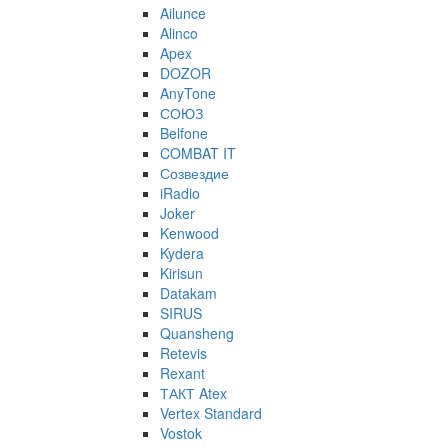
Ailunce
Alinco
Apex
DOZOR
AnyTone
СОЮЗ
Belfone
COMBAT IT
Созвездие
iRadio
Joker
Kenwood
Kydera
Kirisun
Datakam
SIRUS
Quansheng
Retevis
Rexant
ТАКТ Atex
Vertex Standard
Vostok