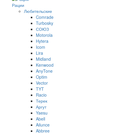
Рации
Любительские
Comrade
Turbosky
СОЮЗ
Motorola
Hytera
Icom
Lira
Midland
Kenwood
AnyTone
Optim
Vector
TYT
Racio
Терек
Аргут
Yaesu
Abell
Ailunce
Abbree