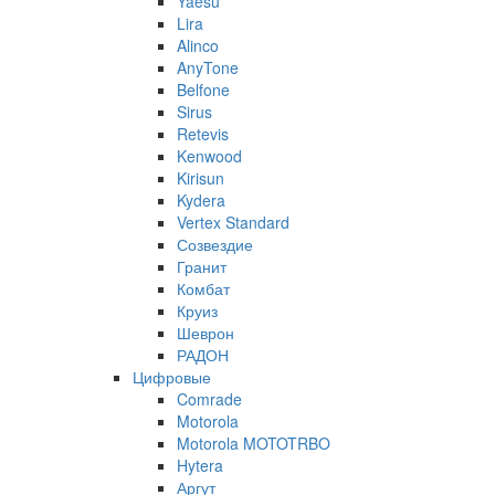
Yaesu
Lira
Alinco
AnyTone
Belfone
Sirus
Retevis
Kenwood
Kirisun
Kydera
Vertex Standard
Созвездие
Гранит
Комбат
Круиз
Шеврон
РАДОН
Цифровые
Comrade
Motorola
Motorola MOTOTRBO
Hytera
Аргут