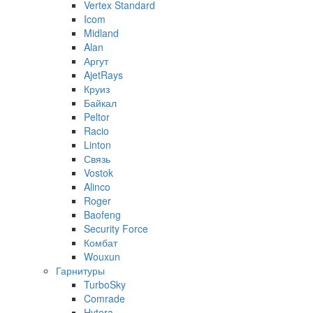
Vertex Standard
Icom
Midland
Alan
Аргут
AjetRays
Круиз
Байкал
Peltor
Racio
Linton
Связь
Vostok
Alinco
Roger
Baofeng
Security Force
Комбат
Wouxun
Гарнитуры
TurboSky
Comrade
Hytera