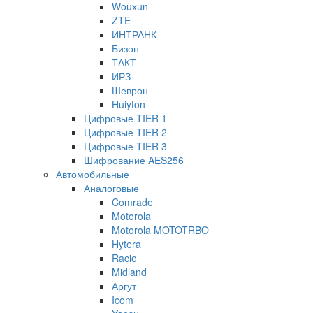
Wouxun
ZTE
ИНТРАНК
Бизон
ТАКТ
ИРЗ
Шеврон
Huiyton
Цифровые TIER 1
Цифровые TIER 2
Цифровые TIER 3
Шифрование AES256
Автомобильные
Аналоговые
Comrade
Motorola
Motorola MOTOTRBO
Hytera
Racio
Midland
Аргут
Icom