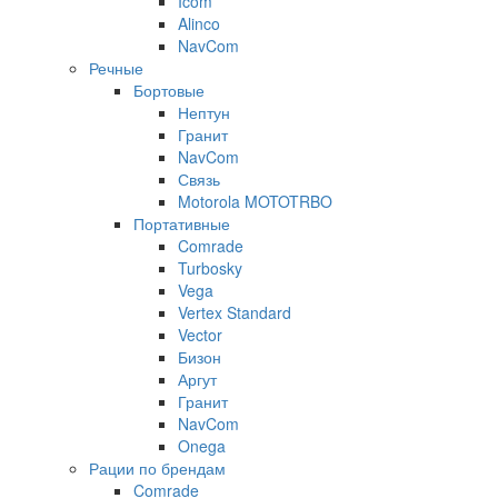
Icom
Alinco
NavCom
Речные
Бортовые
Нептун
Гранит
NavCom
Связь
Motorola MOTOTRBO
Портативные
Comrade
Turbosky
Vega
Vertex Standard
Vector
Бизон
Аргут
Гранит
NavCom
Onega
Рации по брендам
Comrade