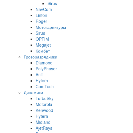
Sirus
NavCom
Linton
Roger
Мотогарнитуры
Sirus
OPTIM
Megajet
Комбат
Грозоразрядники
Diamond
PolyPhaser
Anli
Hytera
ComTech
Динамики
TurboSky
Motorola
Kenwood
Hytera
Midland
AjetRays