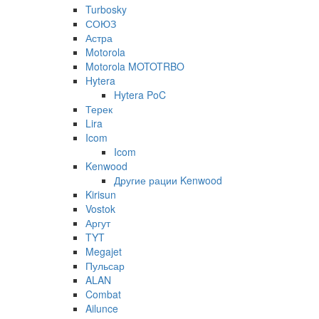
Turbosky
СОЮЗ
Астра
Motorola
Motorola MOTOTRBO
Hytera
Hytera PoC
Терек
Lira
Icom
Icom
Kenwood
Другие рации Kenwood
Kirisun
Vostok
Аргут
TYT
Megajet
Пульсар
ALAN
Combat
Ailunce