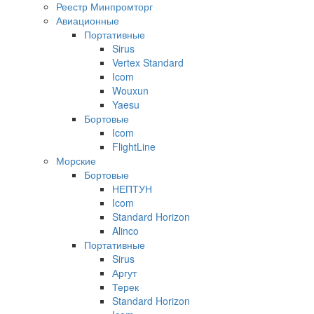
Реестр Минпромторг
Авиационные
Портативные
Sirus
Vertex Standard
Icom
Wouxun
Yaesu
Бортовые
Icom
FlightLine
Морские
Бортовые
НЕПТУН
Icom
Standard Horizon
Alinco
Портативные
Sirus
Аргут
Терек
Standard Horizon