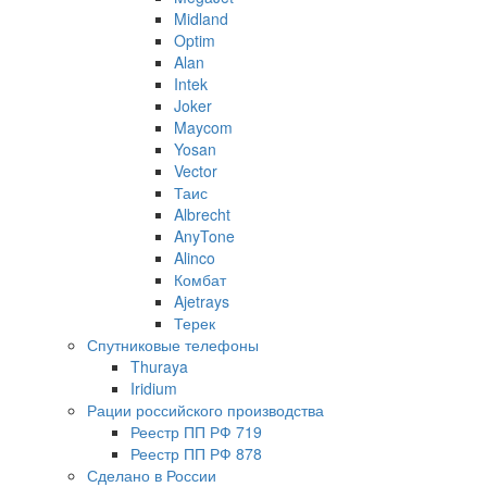
Midland
Optim
Alan
Intek
Joker
Maycom
Yosan
Vector
Таис
Albrecht
AnyTone
Alinco
Комбат
Ajetrays
Терек
Спутниковые телефоны
Thuraya
Iridium
Рации российского производства
Реестр ПП РФ 719
Реестр ПП РФ 878
Сделано в России