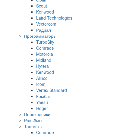
Scout
Kenwood
Laird Technologies
Vectorcom
Радиал
Программаторы
TurboSky
Comrade
Motorola
Midland
Hytera
Kenwood
Alinco
Icom
Vertex Standard
Комбат
Yaesu
Roger
Переходники
Разъёмы
Тангенты
Comrade