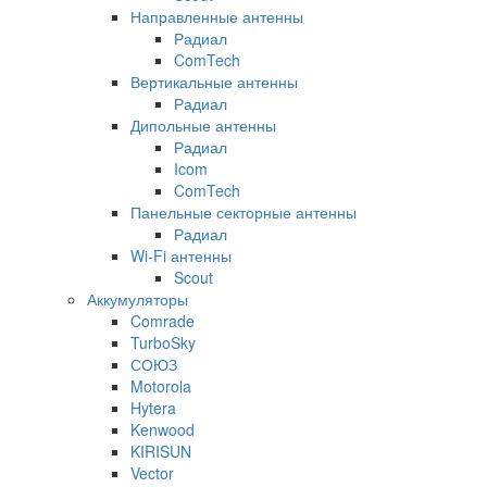
Направленные антенны
Радиал
ComTech
Вертикальные антенны
Радиал
Дипольные антенны
Радиал
Icom
ComTech
Панельные секторные антенны
Радиал
Wi-Fi антенны
Scout
Аккумуляторы
Comrade
TurboSky
СОЮЗ
Motorola
Hytera
Kenwood
KIRISUN
Vector