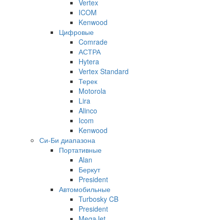
Vertex
ICOM
Kenwood
Цифровые
Comrade
АСТРА
Hytera
Vertex Standard
Терек
Motorola
Lira
Alinco
Icom
Kenwood
Си-Би диапазона
Портативные
Alan
Беркут
President
Автомобильные
Turbosky CB
President
MegaJet