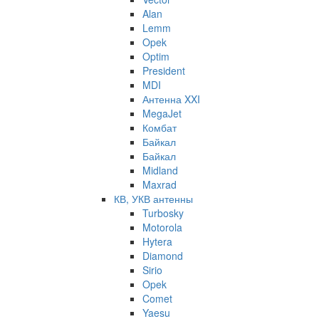
Alan
Lemm
Opek
Optim
President
MDI
Антенна XXI
MegaJet
Комбат
Байкал
Байкал
Midland
Maxrad
КВ, УКВ антенны
Turbosky
Motorola
Hytera
Diamond
Sirio
Opek
Comet
Yaesu