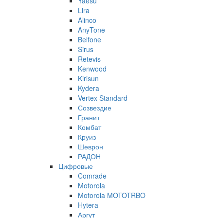
Yaesu
Lira
Alinco
AnyTone
Belfone
Sirus
Retevis
Kenwood
Kirisun
Kydera
Vertex Standard
Созвездие
Гранит
Комбат
Круиз
Шеврон
РАДОН
Цифровые
Comrade
Motorola
Motorola MOTOTRBO
Hytera
Аргут