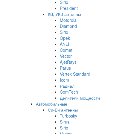
Sirio
President
КВ, УКВ антенны
Motorola
Diamond
Sirio
Opek
ANLI
Comet
Vector
AjetRays
Parus
Vertex Standard
Icom
Радиал
ComTech
Делители мощности
Автомобильные
Си-Би антенны
Turbosky
Sirus
Sirio
Vector