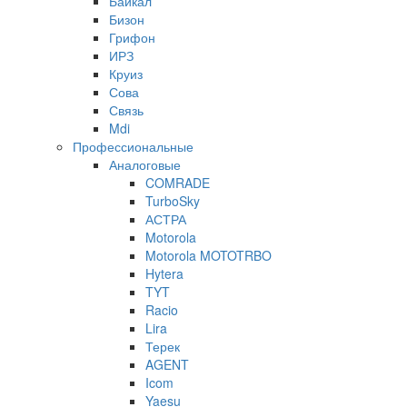
Байкал
Бизон
Грифон
ИРЗ
Круиз
Сова
Связь
Mdi
Профессиональные
Аналоговые
COMRADE
TurboSky
АСТРА
Motorola
Motorola MOTOTRBO
Hytera
TYT
Racio
Lira
Терек
AGENT
Icom
Yaesu