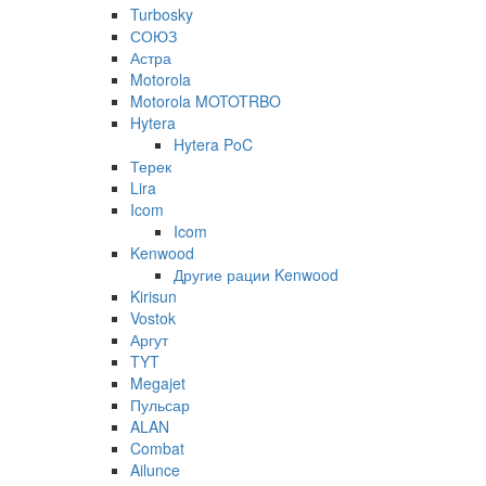
Turbosky
СОЮЗ
Астра
Motorola
Motorola MOTOTRBO
Hytera
Hytera PoC
Терек
Lira
Icom
Icom
Kenwood
Другие рации Kenwood
Kirisun
Vostok
Аргут
TYT
Megajet
Пульсар
ALAN
Combat
Ailunce