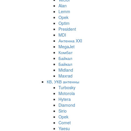
Alan
Lemm
Opek
Optim
President
MDI
Антенна XXI
MegaJet
Комбат
Байкал
Байкал
Midland
Maxrad
КВ, УКВ антенны
Turbosky
Motorola
Hytera
Diamond
Sirio
Opek
Comet
Yaesu