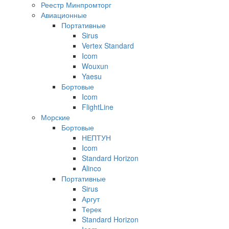
Реестр Минпромторг
Авиационные
Портативные
Sirus
Vertex Standard
Icom
Wouxun
Yaesu
Бортовые
Icom
FlightLine
Морские
Бортовые
НЕПТУН
Icom
Standard Horizon
Alinco
Портативные
Sirus
Аргут
Терек
Standard Horizon