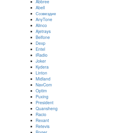
Abbree
Abell
Созвездие
AnyTone
Alinco
Ajetrays
Belfone
Dexp
Entel
iRadio
Joker
Kydera
Linton
Midland
NavCom
Optim
Puxing
President
Quansheng
Racio
Rexant
Retevis
Roger