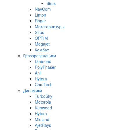
Sirus
NavCom
Linton
Roger
Мотогарнитуры
Sirus
OPTIM
Megajet
Комбат
Грозоразрядники
Diamond
PolyPhaser
Anli
Hytera
ComTech
Динамики
TurboSky
Motorola
Kenwood
Hytera
Midland
AjetRays