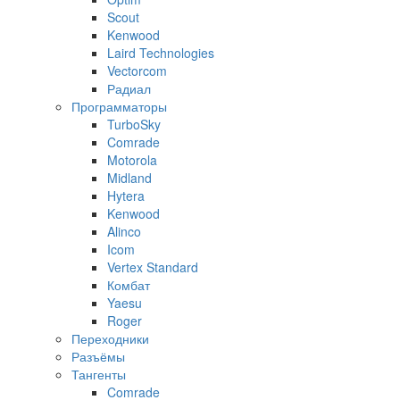
Scout
Kenwood
Laird Technologies
Vectorcom
Радиал
Программаторы
TurboSky
Comrade
Motorola
Midland
Hytera
Kenwood
Alinco
Icom
Vertex Standard
Комбат
Yaesu
Roger
Переходники
Разъёмы
Тангенты
Comrade