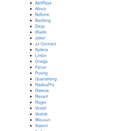
AjetRays
Alinco
Belfone
Baofeng
Dexp
iRadio
Joker
JJ-Connect
Kydera
Linton
Onega
Parus
Puxing
Quansheng
RadiusPro
Retevis
Rexant
Roger
Voxtel
Vostok
Wouxun
Xiaomi