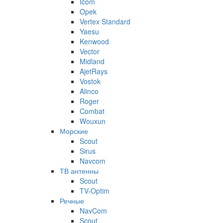
Icom
Opek
Vertex Standard
Yaesu
Kenwood
Vector
Midland
AjetRays
Vostok
Alinco
Roger
Combat
Wouxun
Морские
Scout
Sirus
Navcom
ТВ антенны
Scout
TV-Optim
Речные
NavCom
Scout