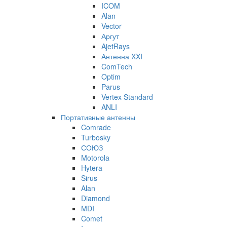
ICOM
Alan
Vector
Аргут
AjetRays
Антенна XXI
ComTech
Optim
Parus
Vertex Standard
ANLI
Портативные антенны
Comrade
Turbosky
СОЮЗ
Motorola
Hytera
Sirus
Alan
Diamond
MDI
Comet