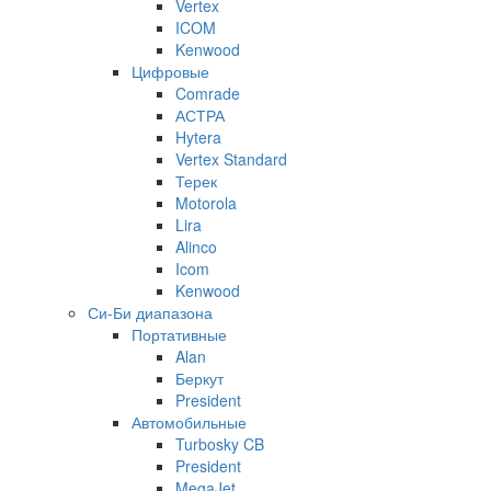
Vertex
ICOM
Kenwood
Цифровые
Comrade
АСТРА
Hytera
Vertex Standard
Терек
Motorola
Lira
Alinco
Icom
Kenwood
Си-Би диапазона
Портативные
Alan
Беркут
President
Автомобильные
Turbosky CB
President
MegaJet