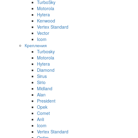
TurboSky
Motorola
Hytera
Kenwood
Vertex Standard
Vector
Icom
Крепления
Turbosky
Motorola
Hytera
Diamond
Sirus
Sirio
Midland
Alan
President
Opek
Comet
Anli
Icom
Vertex Standard
Optim