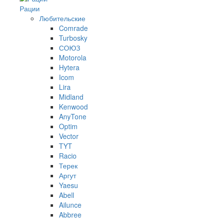
Рации
Любительские
Comrade
Turbosky
СОЮЗ
Motorola
Hytera
Icom
Lira
Midland
Kenwood
AnyTone
Optim
Vector
TYT
Racio
Терек
Аргут
Yaesu
Abell
Ailunce
Abbree