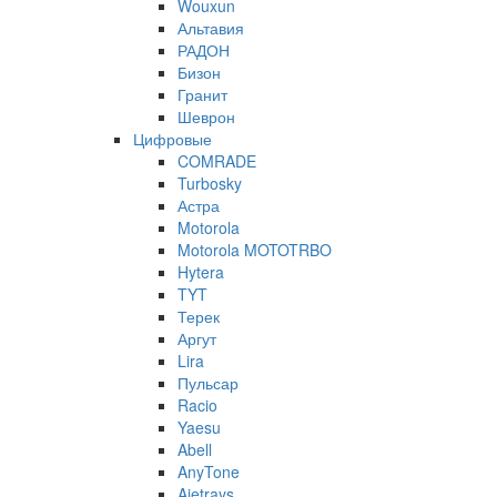
Wouxun
Альтавия
РАДОН
Бизон
Гранит
Шеврон
Цифровые
COMRADE
Turbosky
Астра
Motorola
Motorola MOTOTRBO
Hytera
TYT
Терек
Аргут
Lira
Пульсар
Racio
Yaesu
Abell
AnyTone
Ajetrays