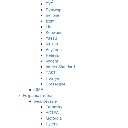
TYT
Пульсар
Belfone
Icom
Lira
Kenwood
Yaesu
Kirisun
AnyTone
Retevis
Kydera
Vertex Standard
ТАКТ
Нептун
Созвездие
DMR
Ретрансляторы
Аналоговые
Turbosky
АСТРА
Motorola
Hytera