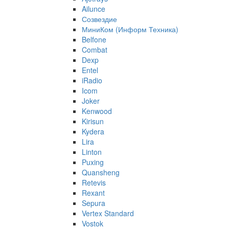
Ailunce
Созвездие
МиниКом (Информ Техника)
Belfone
Combat
Dexp
Entel
iRadio
Icom
Joker
Kenwood
Kirisun
Kydera
Lira
Linton
Puxing
Quansheng
Retevis
Rexant
Sepura
Vertex Standard
Vostok