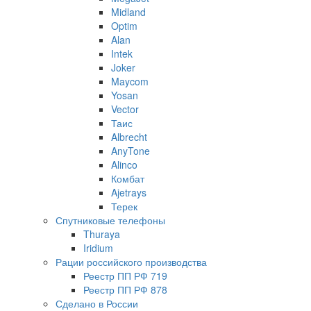
Midland
Optim
Alan
Intek
Joker
Maycom
Yosan
Vector
Таис
Albrecht
AnyTone
Alinco
Комбат
Ajetrays
Терек
Спутниковые телефоны
Thuraya
Iridium
Рации российского производства
Реестр ПП РФ 719
Реестр ПП РФ 878
Сделано в России