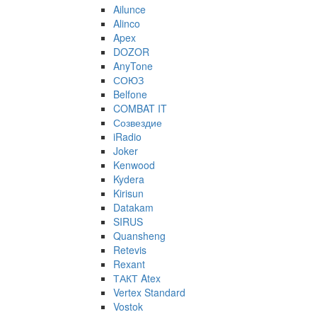
Ailunce
Alinco
Apex
DOZOR
AnyTone
СОЮЗ
Belfone
COMBAT IT
Созвездие
iRadio
Joker
Kenwood
Kydera
Kirisun
Datakam
SIRUS
Quansheng
Retevis
Rexant
ТАКТ Atex
Vertex Standard
Vostok