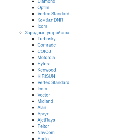
Diamond
Optim
Vertex Standard
Комбат DNR
Icom
Зарядные устройства
Turbosky
Comrade
СОЮЗ
Motorola
Hytera
Kenwood
KIRISUN
Vertex Standard
Icom
Vector
Midland
Alan
Аргут
AjetRays
Peltor
NavCom
Racio