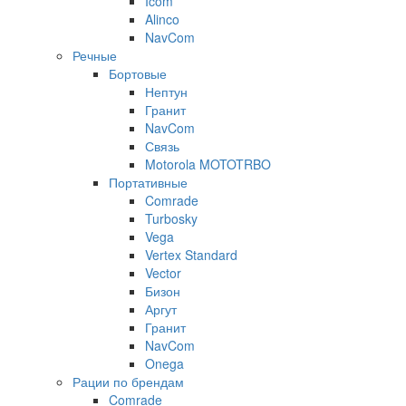
Icom
Alinco
NavCom
Речные
Бортовые
Нептун
Гранит
NavCom
Связь
Motorola MOTOTRBO
Портативные
Comrade
Turbosky
Vega
Vertex Standard
Vector
Бизон
Аргут
Гранит
NavCom
Onega
Рации по брендам
Comrade