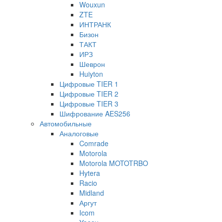
Wouxun
ZTE
ИНТРАНК
Бизон
ТАКТ
ИРЗ
Шеврон
Huiyton
Цифровые TIER 1
Цифровые TIER 2
Цифровые TIER 3
Шифрование AES256
Автомобильные
Аналоговые
Comrade
Motorola
Motorola MOTOTRBO
Hytera
Racio
Midland
Аргут
Icom