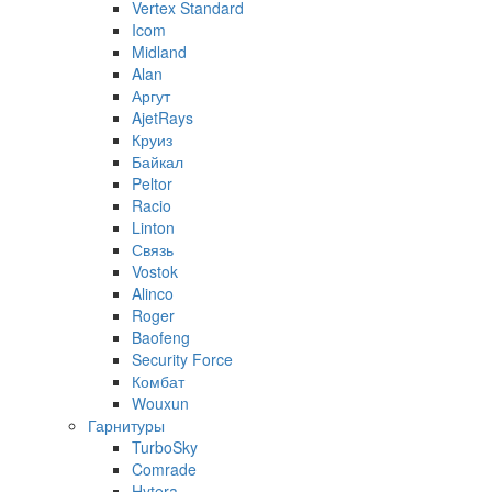
Vertex Standard
Icom
Midland
Alan
Аргут
AjetRays
Круиз
Байкал
Peltor
Racio
Linton
Связь
Vostok
Alinco
Roger
Baofeng
Security Force
Комбат
Wouxun
Гарнитуры
TurboSky
Comrade
Hytera