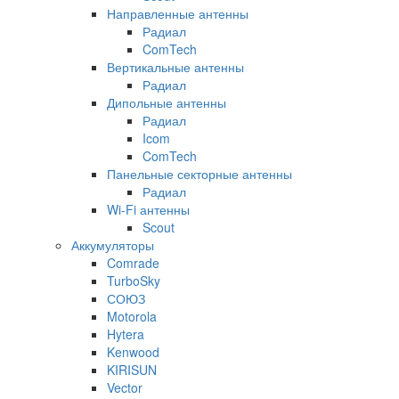
Направленные антенны
Радиал
ComTech
Вертикальные антенны
Радиал
Дипольные антенны
Радиал
Icom
ComTech
Панельные секторные антенны
Радиал
Wi-Fi антенны
Scout
Аккумуляторы
Comrade
TurboSky
СОЮЗ
Motorola
Hytera
Kenwood
KIRISUN
Vector