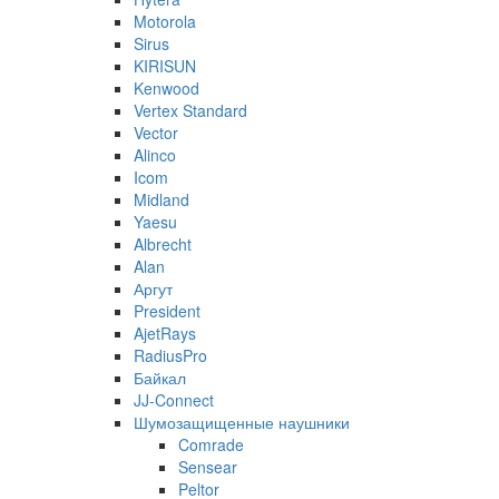
Motorola
Sirus
KIRISUN
Kenwood
Vertex Standard
Vector
Alinco
Icom
Midland
Yaesu
Albrecht
Alan
Аргут
President
AjetRays
RadiusPro
Байкал
JJ-Connect
Шумозащищенные наушники
Comrade
Sensear
Peltor