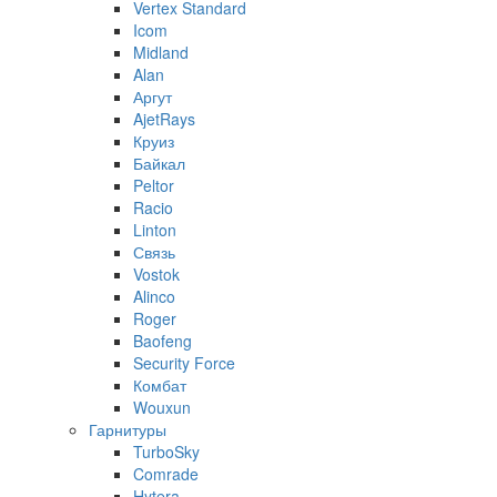
Vertex Standard
Icom
Midland
Alan
Аргут
AjetRays
Круиз
Байкал
Peltor
Racio
Linton
Связь
Vostok
Alinco
Roger
Baofeng
Security Force
Комбат
Wouxun
Гарнитуры
TurboSky
Comrade
Hytera