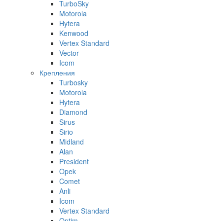
TurboSky
Motorola
Hytera
Kenwood
Vertex Standard
Vector
Icom
Крепления
Turbosky
Motorola
Hytera
Diamond
Sirus
Sirio
Midland
Alan
President
Opek
Comet
Anli
Icom
Vertex Standard
Optim