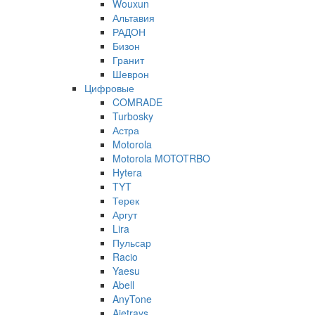
Wouxun
Альтавия
РАДОН
Бизон
Гранит
Шеврон
Цифровые
COMRADE
Turbosky
Астра
Motorola
Motorola MOTOTRBO
Hytera
TYT
Терек
Аргут
Lira
Пульсар
Racio
Yaesu
Abell
AnyTone
Ajetrays