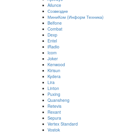
Ailunce
Созвездие
МиниКом (Информ Техника)
Belfone
Combat
Dexp
Entel
iRadio
Icom
Joker
Kenwood
Kirisun
Kydera
Lira
Linton
Puxing
Quansheng
Retevis
Rexant
Sepura
Vertex Standard
Vostok