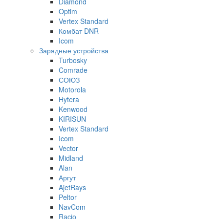
Diamond
Optim
Vertex Standard
Комбат DNR
Icom
Зарядные устройства
Turbosky
Comrade
СОЮЗ
Motorola
Hytera
Kenwood
KIRISUN
Vertex Standard
Icom
Vector
Midland
Alan
Аргут
AjetRays
Peltor
NavCom
Racio