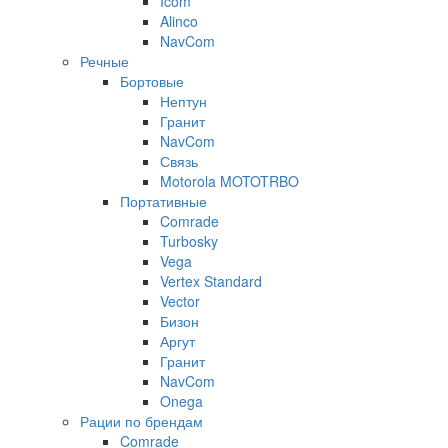
Icom
Alinco
NavCom
Речные
Бортовые
Нептун
Гранит
NavCom
Связь
Motorola MOTOTRBO
Портативные
Comrade
Turbosky
Vega
Vertex Standard
Vector
Бизон
Аргут
Гранит
NavCom
Onega
Рации по брендам
Comrade