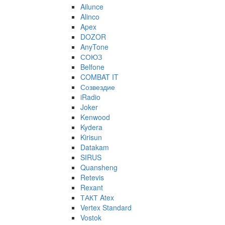
Ailunce
Alinco
Apex
DOZOR
AnyTone
СОЮЗ
Belfone
COMBAT IT
Созвездие
iRadio
Joker
Kenwood
Kydera
Kirisun
Datakam
SIRUS
Quansheng
Retevis
Rexant
ТАКТ Atex
Vertex Standard
Vostok