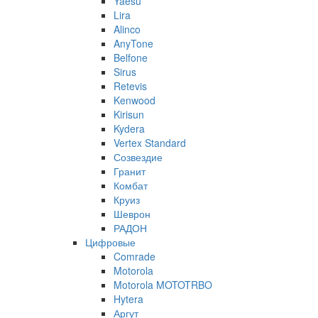
Yaesu
Lira
Alinco
AnyTone
Belfone
Sirus
Retevis
Kenwood
Kirisun
Kydera
Vertex Standard
Созвездие
Гранит
Комбат
Круиз
Шеврон
РАДОН
Цифровые
Comrade
Motorola
Motorola MOTOTRBO
Hytera
Аргут