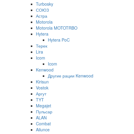
Turbosky
СОЮЗ
Астра
Motorola
Motorola MOTOTRBO
Hytera
Hytera PoC
Терек
Lira
Icom
Icom
Kenwood
Другие рации Kenwood
Kirisun
Vostok
Аргут
TYT
Megajet
Пульсар
ALAN
Combat
Ailunce