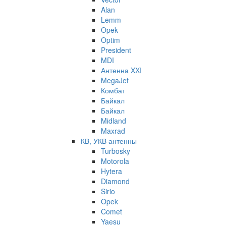
Alan
Lemm
Opek
Optim
President
MDI
Антенна XXI
MegaJet
Комбат
Байкал
Байкал
Midland
Maxrad
КВ, УКВ антенны
Turbosky
Motorola
Hytera
Diamond
Sirio
Opek
Comet
Yaesu