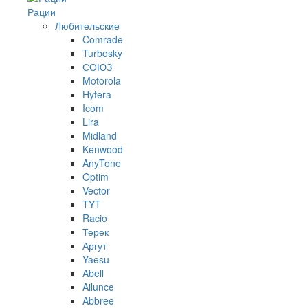
Рации
Любительские
Comrade
Turbosky
СОЮЗ
Motorola
Hytera
Icom
Lira
Midland
Kenwood
AnyTone
Optim
Vector
TYT
Racio
Терек
Аргут
Yaesu
Abell
Ailunce
Abbree