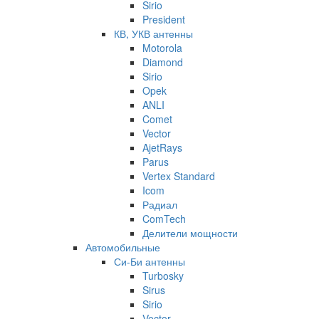
Sirio
President
КВ, УКВ антенны
Motorola
Diamond
Sirio
Opek
ANLI
Comet
Vector
AjetRays
Parus
Vertex Standard
Icom
Радиал
ComTech
Делители мощности
Автомобильные
Си-Би антенны
Turbosky
Sirus
Sirio
Vector