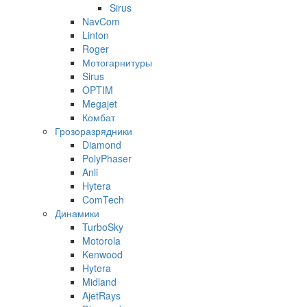
Sirus
NavCom
Linton
Roger
Мотогарнитуры
Sirus
OPTIM
Megajet
Комбат
Грозоразрядники
Diamond
PolyPhaser
Anli
Hytera
ComTech
Динамики
TurboSky
Motorola
Kenwood
Hytera
Midland
AjetRays