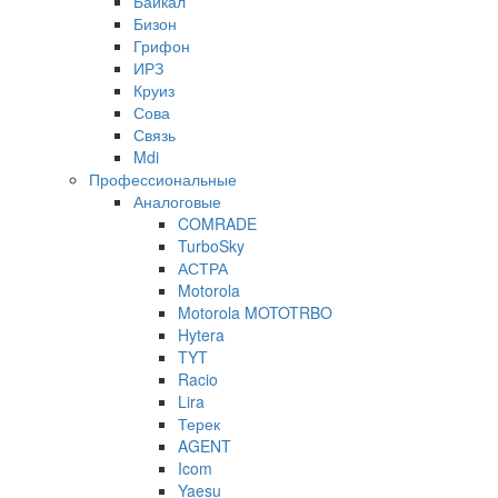
Байкал
Бизон
Грифон
ИРЗ
Круиз
Сова
Связь
Mdi
Профессиональные
Аналоговые
COMRADE
TurboSky
АСТРА
Motorola
Motorola MOTOTRBO
Hytera
TYT
Racio
Lira
Терек
AGENT
Icom
Yaesu