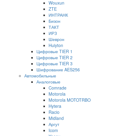
Wouxun
ZTE
ИНТРАНК
Бизон
ТАКТ
ИРЗ
Шеврон
Huiyton
Цифровые TIER 1
Цифровые TIER 2
Цифровые TIER 3
Шифрование AES256
Автомобильные
Аналоговые
Comrade
Motorola
Motorola MOTOTRBO
Hytera
Racio
Midland
Аргут
Icom