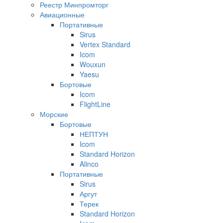
Реестр Минпромторг
Авиационные
Портативные
Sirus
Vertex Standard
Icom
Wouxun
Yaesu
Бортовые
Icom
FlightLine
Морские
Бортовые
НЕПТУН
Icom
Standard Horizon
Alinco
Портативные
Sirus
Аргут
Терек
Standard Horizon