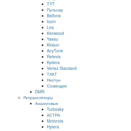
TYT
Пульсар
Belfone
Icom
Lira
Kenwood
Yaesu
Kirisun
AnyTone
Retevis
Kydera
Vertex Standard
ТАКТ
Нептун
Созвездие
DMR
Ретрансляторы
Аналоговые
Turbosky
АСТРА
Motorola
Hytera