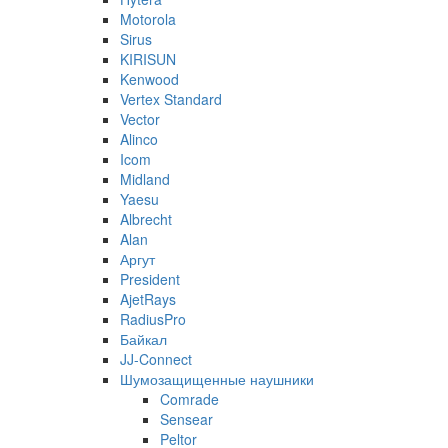
Motorola
Sirus
KIRISUN
Kenwood
Vertex Standard
Vector
Alinco
Icom
Midland
Yaesu
Albrecht
Alan
Аргут
President
AjetRays
RadiusPro
Байкал
JJ-Connect
Шумозащищенные наушники
Comrade
Sensear
Peltor