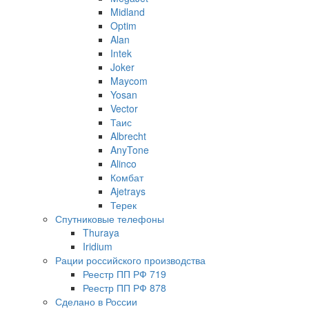
Midland
Optim
Alan
Intek
Joker
Maycom
Yosan
Vector
Таис
Albrecht
AnyTone
Alinco
Комбат
Ajetrays
Терек
Спутниковые телефоны
Thuraya
Iridium
Рации российского производства
Реестр ПП РФ 719
Реестр ПП РФ 878
Сделано в России