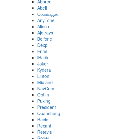
Abbree
Abell
Созвездие
AnyTone
Alinco
Ajetrays
Belfone
Dexp
Entel
iRadio
Joker
Kydera
Linton
Midland
NavCom
Optim
Puxing
President
Quansheng
Racio
Rexant
Retevis
Roger