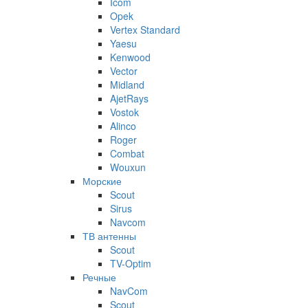
Icom
Opek
Vertex Standard
Yaesu
Kenwood
Vector
Midland
AjetRays
Vostok
Alinco
Roger
Combat
Wouxun
Морские
Scout
Sirus
Navcom
ТВ антенны
Scout
TV-Optim
Речные
NavCom
Scout