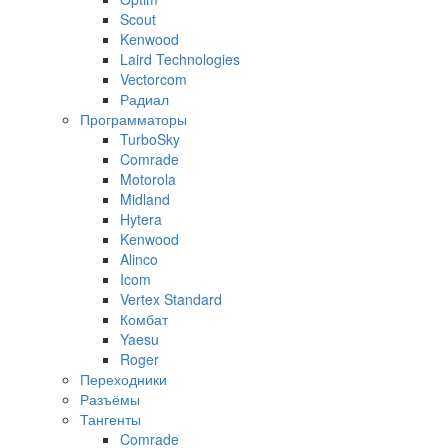
Scout
Kenwood
Laird Technologies
Vectorcom
Радиал
Программаторы
TurboSky
Comrade
Motorola
Midland
Hytera
Kenwood
Alinco
Icom
Vertex Standard
Комбат
Yaesu
Roger
Переходники
Разъёмы
Тангенты
Comrade