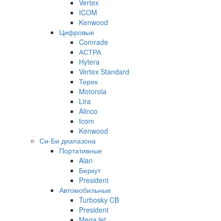
Vertex
ICOM
Kenwood
Цифровые
Comrade
АСТРА
Hytera
Vertex Standard
Терек
Motorola
Lira
Alinco
Icom
Kenwood
Си-Би диапазона
Портативные
Alan
Беркут
President
Автомобильные
Turbosky CB
President
MegaJet