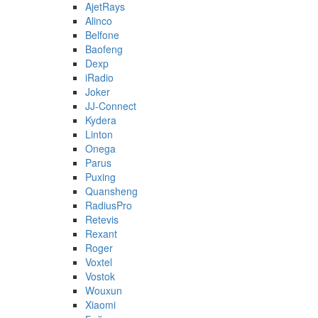
AjetRays
Alinco
Belfone
Baofeng
Dexp
iRadio
Joker
JJ-Connect
Kydera
Linton
Onega
Parus
Puxing
Quansheng
RadiusPro
Retevis
Rexant
Roger
Voxtel
Vostok
Wouxun
Xiaomi