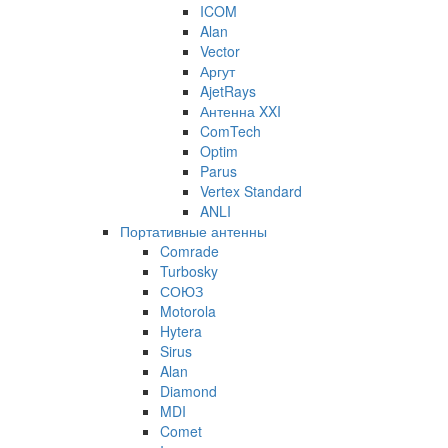
ICOM
Alan
Vector
Аргут
AjetRays
Антенна XXI
ComTech
Optim
Parus
Vertex Standard
ANLI
Портативные антенны
Comrade
Turbosky
СОЮЗ
Motorola
Hytera
Sirus
Alan
Diamond
MDI
Comet