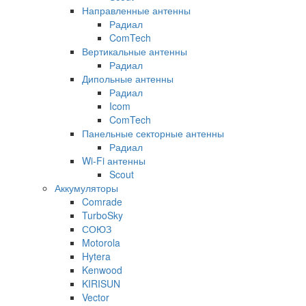
Направленные антенны
Радиал
ComTech
Вертикальные антенны
Радиал
Дипольные антенны
Радиал
Icom
ComTech
Панельные секторные антенны
Радиал
Wi-Fi антенны
Scout
Аккумуляторы
Comrade
TurboSky
СОЮЗ
Motorola
Hytera
Kenwood
KIRISUN
Vector