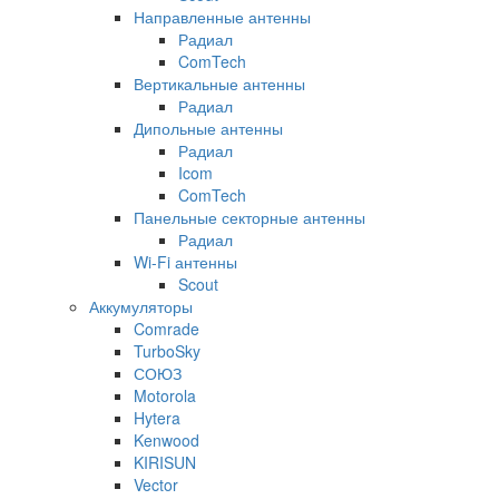
Направленные антенны
Радиал
ComTech
Вертикальные антенны
Радиал
Дипольные антенны
Радиал
Icom
ComTech
Панельные секторные антенны
Радиал
Wi-Fi антенны
Scout
Аккумуляторы
Comrade
TurboSky
СОЮЗ
Motorola
Hytera
Kenwood
KIRISUN
Vector