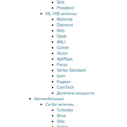
Sirio
President
КВ, УКВ антенны
Motorola
Diamond
Sirio
Opek
ANLI
Comet
Vector
AjetRays
Parus
Vertex Standard
Icom
Радиал
ComTech
Делители мощности
Автомобильные
Си-Би антенны
Turbosky
Sirus
Sirio
Vector