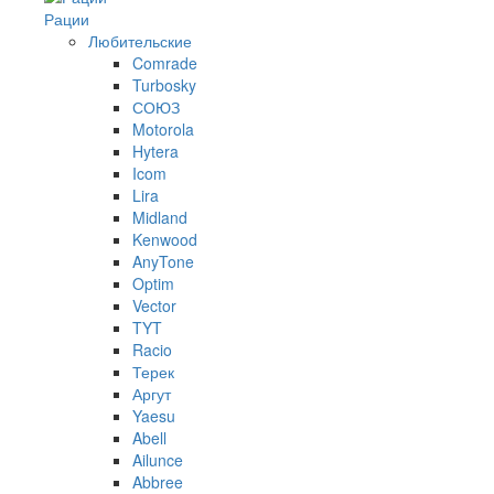
Рации
Любительские
Comrade
Turbosky
СОЮЗ
Motorola
Hytera
Icom
Lira
Midland
Kenwood
AnyTone
Optim
Vector
TYT
Racio
Терек
Аргут
Yaesu
Abell
Ailunce
Abbree