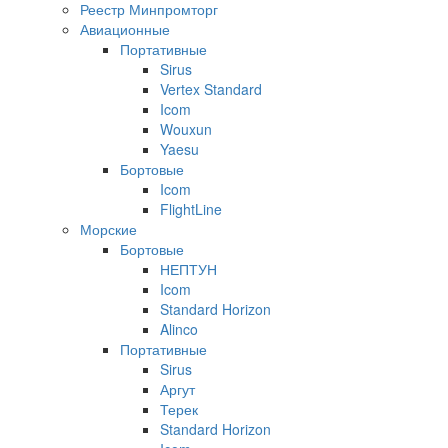
Реестр Минпромторг
Авиационные
Портативные
Sirus
Vertex Standard
Icom
Wouxun
Yaesu
Бортовые
Icom
FlightLine
Морские
Бортовые
НЕПТУН
Icom
Standard Horizon
Alinco
Портативные
Sirus
Аргут
Терек
Standard Horizon