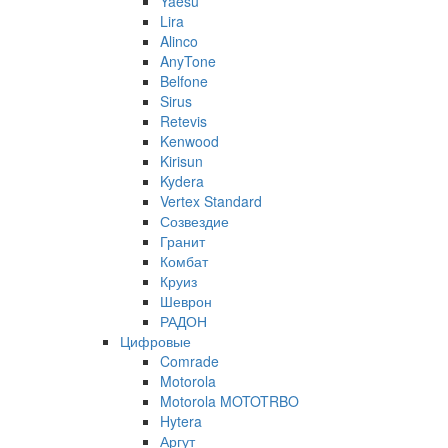
Yaesu
Lira
Alinco
AnyTone
Belfone
Sirus
Retevis
Kenwood
Kirisun
Kydera
Vertex Standard
Созвездие
Гранит
Комбат
Круиз
Шеврон
РАДОН
Цифровые
Comrade
Motorola
Motorola MOTOTRBO
Hytera
Аргут