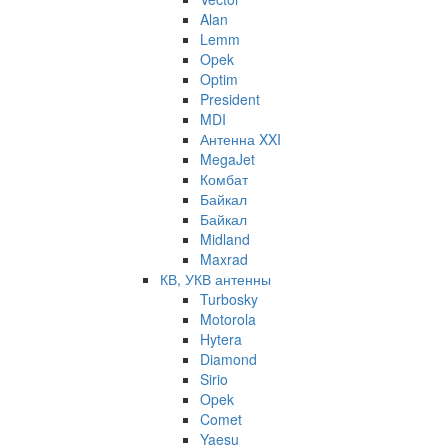
Alan
Lemm
Opek
Optim
President
MDI
Антенна XXI
MegaJet
Комбат
Байкал
Байкал
Midland
Maxrad
КВ, УКВ антенны
Turbosky
Motorola
Hytera
Diamond
Sirio
Opek
Comet
Yaesu