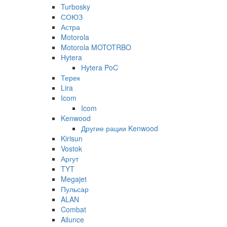
Turbosky
СОЮЗ
Астра
Motorola
Motorola MOTOTRBO
Hytera
Hytera PoC
Терек
Lira
Icom
Icom
Kenwood
Другие рации Kenwood
Kirisun
Vostok
Аргут
TYT
Megajet
Пульсар
ALAN
Combat
Ailunce