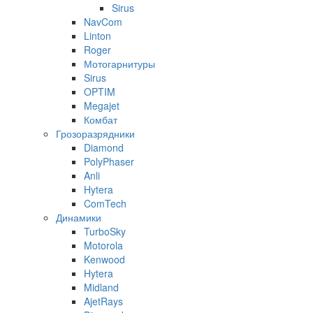
Sirus
NavCom
Linton
Roger
Мотогарнитуры
Sirus
OPTIM
Megajet
Комбат
Грозоразрядники
Diamond
PolyPhaser
Anli
Hytera
ComTech
Динамики
TurboSky
Motorola
Kenwood
Hytera
Midland
AjetRays