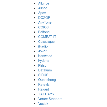
Ailunce
Alinco
Apex
DOZOR
AnyTone
СОЮЗ
Belfone
COMBAT IT
Созвездие
iRadio
Joker
Kenwood
Kydera
Kirisun
Datakam
SIRUS
Quansheng
Retevis
Rexant
ТАКТ Atex
Vertex Standard
Vostok