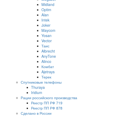
Midland
Optim
Alan
Intek
Joker
Maycom
Yosan
Vector
Таис
Albrecht
AnyTone
Alinco
Комбат
Ajetrays
Терек
Спутниковые телефоны
Thuraya
Iridium
Рации российского производства
Реестр ПП РФ 719
Реестр ПП РФ 878
Сделано в России