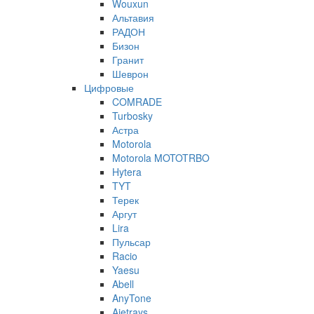
Wouxun
Альтавия
РАДОН
Бизон
Гранит
Шеврон
Цифровые
COMRADE
Turbosky
Астра
Motorola
Motorola MOTOTRBO
Hytera
TYT
Терек
Аргут
Lira
Пульсар
Racio
Yaesu
Abell
AnyTone
Ajetrays