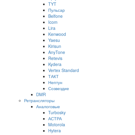
TYT
Пульсар
Belfone
Icom
Lira
Kenwood
Yaesu
Kirisun
AnyTone
Retevis
Kydera
Vertex Standard
ТАКТ
Нептун
Созвездие
DMR
Ретрансляторы
Аналоговые
Turbosky
АСТРА
Motorola
Hytera