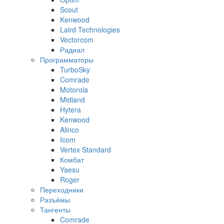
Scout
Kenwood
Laird Technologies
Vectorcom
Радиал
Программаторы
TurboSky
Comrade
Motorola
Midland
Hytera
Kenwood
Alinco
Icom
Vertex Standard
Комбат
Yaesu
Roger
Переходники
Разъёмы
Тангенты
Comrade