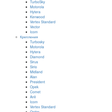
TurboSky
Motorola
Hytera
Kenwood
Vertex Standard
Vector
Icom
Крепления
Turbosky
Motorola
Hytera
Diamond
Sirus
Sirio
Midland
Alan
President
Opek
Comet
Anli
Icom
Vertex Standard
Optim