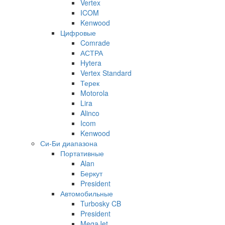
Vertex
ICOM
Kenwood
Цифровые
Comrade
АСТРА
Hytera
Vertex Standard
Терек
Motorola
Lira
Alinco
Icom
Kenwood
Си-Би диапазона
Портативные
Alan
Беркут
President
Автомобильные
Turbosky CB
President
MegaJet