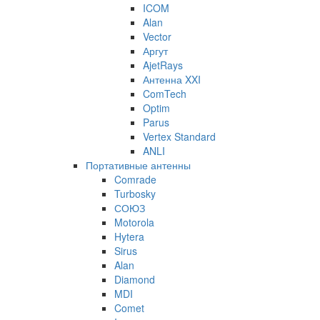
ICOM
Alan
Vector
Аргут
AjetRays
Антенна XXI
ComTech
Optim
Parus
Vertex Standard
ANLI
Портативные антенны
Comrade
Turbosky
СОЮЗ
Motorola
Hytera
Sirus
Alan
Diamond
MDI
Comet