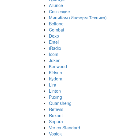
Ailunce
Созвездие
МиниКом (Информ Техника)
Belfone
Combat
Dexp
Entel
iRadio
Icom
Joker
Kenwood
Kirisun
Kydera
Lira
Linton
Puxing
Quansheng
Retevis
Rexant
Sepura
Vertex Standard
Vostok