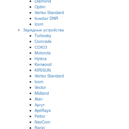
Diamond
Optim
Vertex Standard
Комбат DNR
Icom
Зарядные устройства
Turbosky
Comrade
СОЮЗ
Motorola
Hytera
Kenwood
KIRISUN
Vertex Standard
Icom
Vector
Midland
Alan
Аргут
AjetRays
Peltor
NavCom
Racio