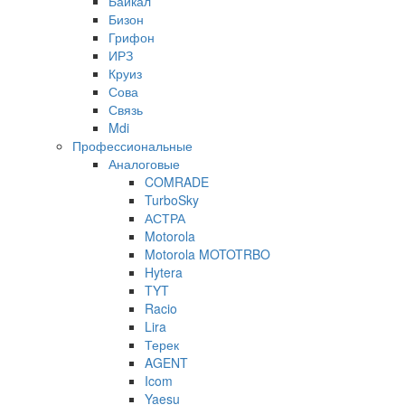
Байкал
Бизон
Грифон
ИРЗ
Круиз
Сова
Связь
Mdi
Профессиональные
Аналоговые
COMRADE
TurboSky
АСТРА
Motorola
Motorola MOTOTRBO
Hytera
TYT
Racio
Lira
Терек
AGENT
Icom
Yaesu