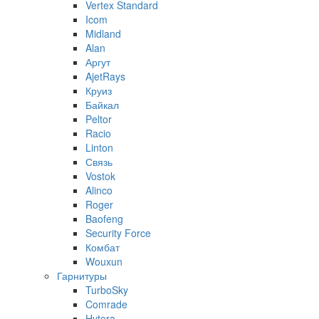
Vertex Standard
Icom
Midland
Alan
Аргут
AjetRays
Круиз
Байкал
Peltor
Racio
Linton
Связь
Vostok
Alinco
Roger
Baofeng
Security Force
Комбат
Wouxun
Гарнитуры
TurboSky
Comrade
Hytera