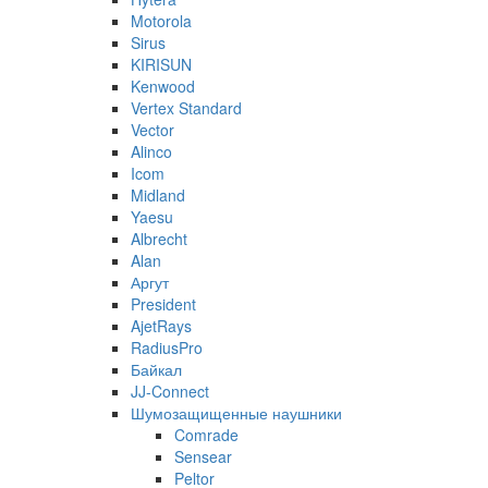
Motorola
Sirus
KIRISUN
Kenwood
Vertex Standard
Vector
Alinco
Icom
Midland
Yaesu
Albrecht
Alan
Аргут
President
AjetRays
RadiusPro
Байкал
JJ-Connect
Шумозащищенные наушники
Comrade
Sensear
Peltor