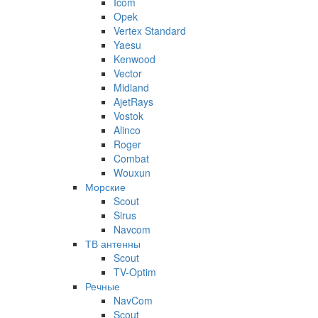
Icom
Opek
Vertex Standard
Yaesu
Kenwood
Vector
Midland
AjetRays
Vostok
Alinco
Roger
Combat
Wouxun
Морские
Scout
Sirus
Navcom
ТВ антенны
Scout
TV-Optim
Речные
NavCom
Scout