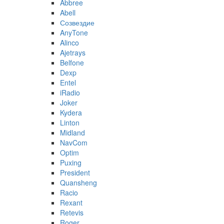
Abbree
Abell
Созвездие
AnyTone
Alinco
Ajetrays
Belfone
Dexp
Entel
iRadio
Joker
Kydera
Linton
Midland
NavCom
Optim
Puxing
President
Quansheng
Racio
Rexant
Retevis
Roger