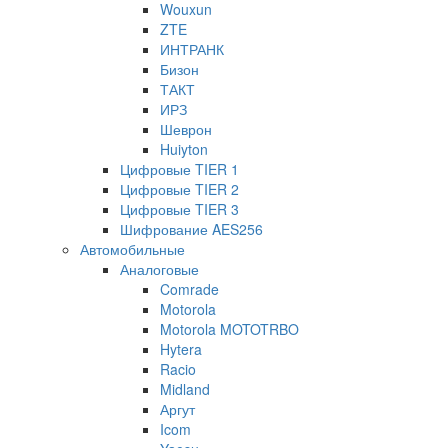
Wouxun
ZTE
ИНТРАНК
Бизон
ТАКТ
ИРЗ
Шеврон
Huiyton
Цифровые TIER 1
Цифровые TIER 2
Цифровые TIER 3
Шифрование AES256
Автомобильные
Аналоговые
Comrade
Motorola
Motorola MOTOTRBO
Hytera
Racio
Midland
Аргут
Icom