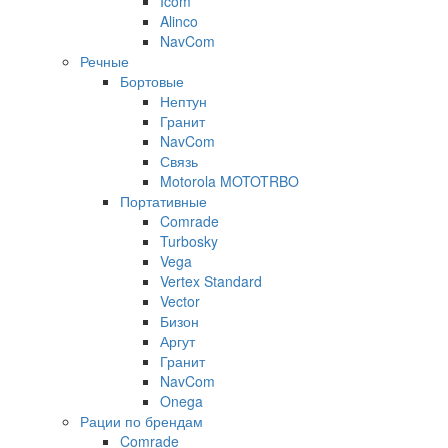
Icom
Alinco
NavCom
Речные
Бортовые
Нептун
Гранит
NavCom
Связь
Motorola MOTOTRBO
Портативные
Comrade
Turbosky
Vega
Vertex Standard
Vector
Бизон
Аргут
Гранит
NavCom
Onega
Рации по брендам
Comrade