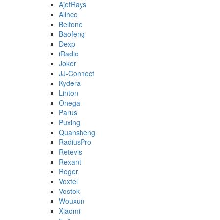
AjetRays
Alinco
Belfone
Baofeng
Dexp
iRadio
Joker
JJ-Connect
Kydera
Linton
Onega
Parus
Puxing
Quansheng
RadiusPro
Retevis
Rexant
Roger
Voxtel
Vostok
Wouxun
Xiaomi