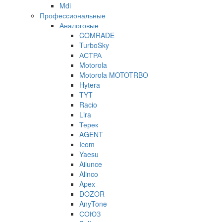
Mdi
Профессиональные
Аналоговые
COMRADE
TurboSky
АСТРА
Motorola
Motorola MOTOTRBO
Hytera
TYT
Racio
Lira
Терек
AGENT
Icom
Yaesu
Ailunce
Alinco
Apex
DOZOR
AnyTone
СОЮЗ