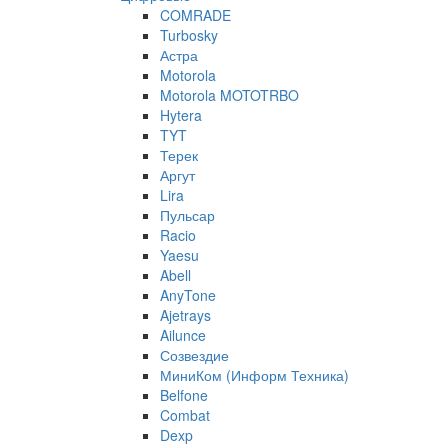
COMRADE
Turbosky
Астра
Motorola
Motorola MOTOTRBO
Hytera
TYT
Терек
Аргут
Lira
Пульсар
Racio
Yaesu
Abell
AnyTone
Ajetrays
Ailunce
Созвездие
МиниКом (Информ Техника)
Belfone
Combat
Dexp