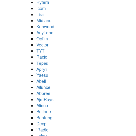
Hytera
Icom
Lira
Midland
Kenwood
AnyTone
Optim
Vector
TYT
Racio
Терек
Аргут
Yaesu
Abell
Ailunce
Abbree
AjetRays
Alinco
Belfone
Baofeng
Dexp
iRadio
Joker