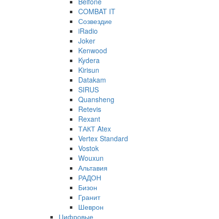
Belfone
COMBAT IT
Созвездие
iRadio
Joker
Kenwood
Kydera
Kirisun
Datakam
SIRUS
Quansheng
Retevis
Rexant
ТАКТ Atex
Vertex Standard
Vostok
Wouxun
Альтавия
РАДОН
Бизон
Гранит
Шеврон
Цифровые