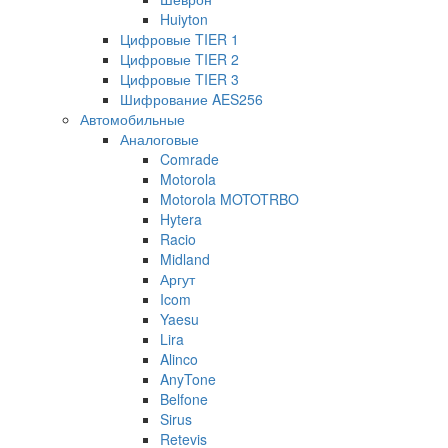
Huiyton
Цифровые TIER 1
Цифровые TIER 2
Цифровые TIER 3
Шифрование AES256
Автомобильные
Аналоговые
Comrade
Motorola
Motorola MOTOTRBO
Hytera
Racio
Midland
Аргут
Icom
Yaesu
Lira
Alinco
AnyTone
Belfone
Sirus
Retevis