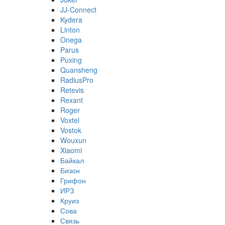
JJ-Connect
Kydera
Linton
Onega
Parus
Puxing
Quansheng
RadiusPro
Retevis
Rexant
Roger
Voxtel
Vostok
Wouxun
Xiaomi
Байкал
Бизон
Грифон
ИРЗ
Круиз
Сова
Связь