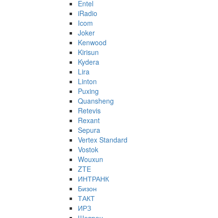
Entel
iRadio
Icom
Joker
Kenwood
Kirisun
Kydera
Lira
Linton
Puxing
Quansheng
Retevis
Rexant
Sepura
Vertex Standard
Vostok
Wouxun
ZTE
ИНТРАНК
Бизон
ТАКТ
ИРЗ
Шеврон