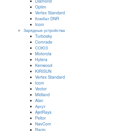
Diamond
Optim
Vertex Standard
Комбат DNR
Icom
Зарядные устройства
Turbosky
Comrade
СОЮЗ
Motorola
Hytera
Kenwood
KIRISUN
Vertex Standard
Icom
Vector
Midland
Alan
Аргут
AjetRays
Peltor
NavCom
Racio