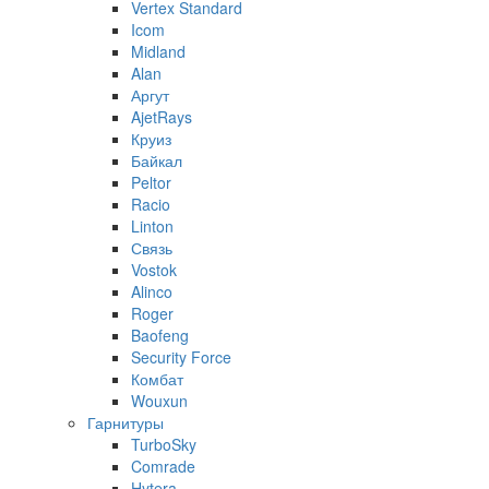
Vertex Standard
Icom
Midland
Alan
Аргут
AjetRays
Круиз
Байкал
Peltor
Racio
Linton
Связь
Vostok
Alinco
Roger
Baofeng
Security Force
Комбат
Wouxun
Гарнитуры
TurboSky
Comrade
Hytera