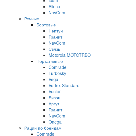
Icom
Alinco
NavCom
Речные
Бортовые
Нептун
Гранит
NavCom
Связь
Motorola MOTOTRBO
Портативные
Comrade
Turbosky
Vega
Vertex Standard
Vector
Бизон
Аргут
Гранит
NavCom
Onega
Рации по брендам
Comrade