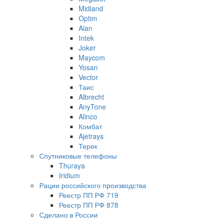
Midland
Optim
Alan
Intek
Joker
Maycom
Yosan
Vector
Таис
Albrecht
AnyTone
Alinco
Комбат
Ajetrays
Терек
Спутниковые телефоны
Thuraya
Iridium
Рации российского производства
Реестр ПП РФ 719
Реестр ПП РФ 878
Сделано в России