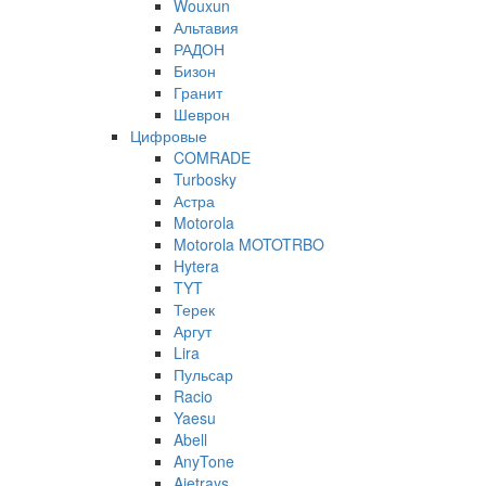
Wouxun
Альтавия
РАДОН
Бизон
Гранит
Шеврон
Цифровые
COMRADE
Turbosky
Астра
Motorola
Motorola MOTOTRBO
Hytera
TYT
Терек
Аргут
Lira
Пульсар
Racio
Yaesu
Abell
AnyTone
Ajetrays