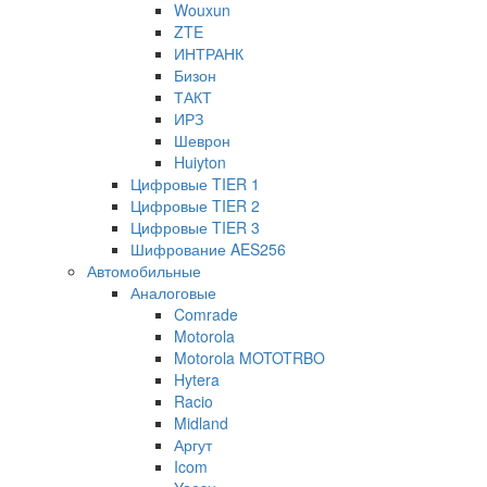
Wouxun
ZTE
ИНТРАНК
Бизон
ТАКТ
ИРЗ
Шеврон
Huiyton
Цифровые TIER 1
Цифровые TIER 2
Цифровые TIER 3
Шифрование AES256
Автомобильные
Аналоговые
Comrade
Motorola
Motorola MOTOTRBO
Hytera
Racio
Midland
Аргут
Icom