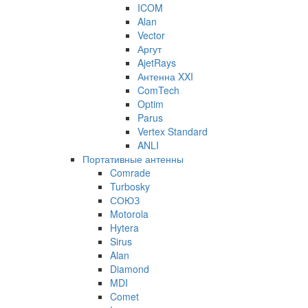
ICOM
Alan
Vector
Аргут
AjetRays
Антенна XXI
ComTech
Optim
Parus
Vertex Standard
ANLI
Портативные антенны
Comrade
Turbosky
СОЮЗ
Motorola
Hytera
Sirus
Alan
Diamond
MDI
Comet