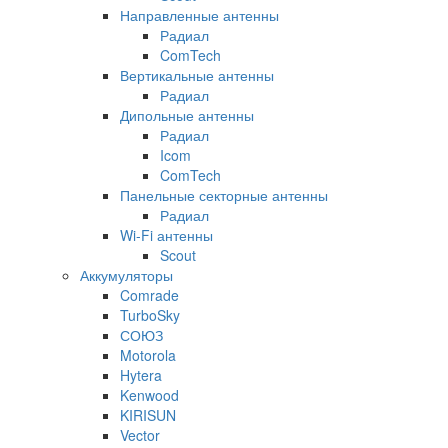
Направленные антенны
Радиал
ComTech
Вертикальные антенны
Радиал
Дипольные антенны
Радиал
Icom
ComTech
Панельные секторные антенны
Радиал
Wi-Fi антенны
Scout
Аккумуляторы
Comrade
TurboSky
СОЮЗ
Motorola
Hytera
Kenwood
KIRISUN
Vector