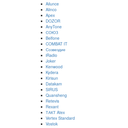
Ailunce
Alinco
Apex
DOZOR
AnyTone
СОЮЗ
Belfone
COMBAT IT
Созвездие
iRadio
Joker
Kenwood
Kydera
Kirisun
Datakam
SIRUS
Quansheng
Retevis
Rexant
ТАКТ Atex
Vertex Standard
Vostok