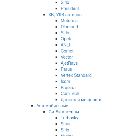
Sirio
President
КВ, УКВ антенны
Motorola
Diamond
Sirio
Opek
ANLI
Comet
Vector
AjetRays
Parus
Vertex Standard
Icom
Радиал
ComTech
Делители мощности
Автомобильные
Си-Би антенны
Turbosky
Sirus
Sirio
Vector