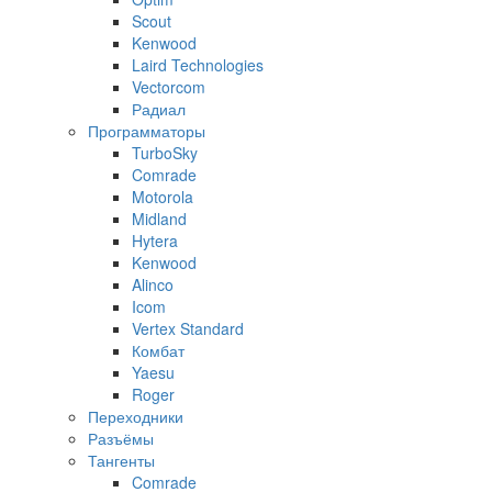
Scout
Kenwood
Laird Technologies
Vectorcom
Радиал
Программаторы
TurboSky
Comrade
Motorola
Midland
Hytera
Kenwood
Alinco
Icom
Vertex Standard
Комбат
Yaesu
Roger
Переходники
Разъёмы
Тангенты
Comrade