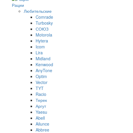
Рации
Любительские
Comrade
Turbosky
СОЮЗ
Motorola
Hytera
Icom
Lira
Midland
Kenwood
AnyTone
Optim
Vector
TYT
Racio
Терек
Аргут
Yaesu
Abell
Ailunce
Abbree