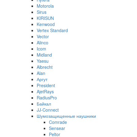
Motorola
Sirus
KIRISUN
Kenwood
Vertex Standard
Vector
Alinco
Icom
Midland
Yaesu
Albrecht
Alan
Аргут
President
AjetRays
RadiusPro
Байкал
JJ-Connect
Шумозащищенные наушники
Comrade
Sensear
Peltor