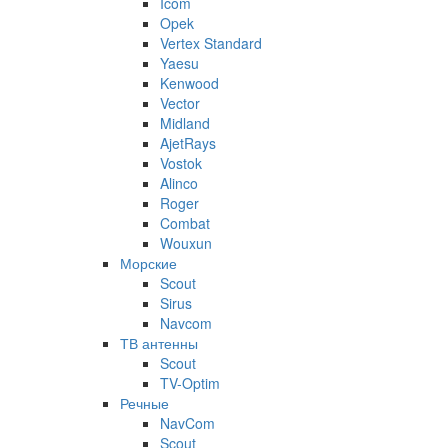
Icom
Opek
Vertex Standard
Yaesu
Kenwood
Vector
Midland
AjetRays
Vostok
Alinco
Roger
Combat
Wouxun
Морские
Scout
Sirus
Navcom
ТВ антенны
Scout
TV-Optim
Речные
NavCom
Scout