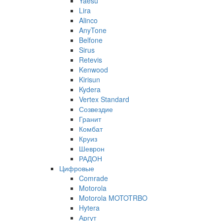
Yaesu
Lira
Alinco
AnyTone
Belfone
Sirus
Retevis
Kenwood
Kirisun
Kydera
Vertex Standard
Созвездие
Гранит
Комбат
Круиз
Шеврон
РАДОН
Цифровые
Comrade
Motorola
Motorola MOTOTRBO
Hytera
Аргут