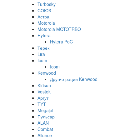
Turbosky
СОЮЗ
Астра
Motorola
Motorola MOTOTRBO
Hytera
Hytera PoC
Терек
Lira
Icom
Icom
Kenwood
Другие рации Kenwood
Kirisun
Vostok
Аргут
TYT
Megajet
Пульсар
ALAN
Combat
Ailunce