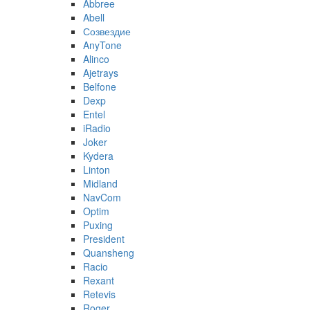
Abbree
Abell
Созвездие
AnyTone
Alinco
Ajetrays
Belfone
Dexp
Entel
iRadio
Joker
Kydera
Linton
Midland
NavCom
Optim
Puxing
President
Quansheng
Racio
Rexant
Retevis
Roger