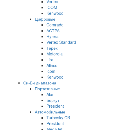
Vertex
ICOM
Kenwood
Цифровые
Comrade
АСТРА
Hytera
Vertex Standard
Терек
Motorola
Lira
Alinco
Icom
Kenwood
Си-Би диапазона
Портативные
Alan
Беркут
President
Автомобильные
Turbosky CB
President
MegaJet