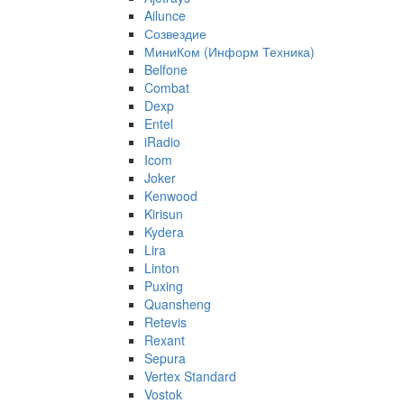
Ailunce
Созвездие
МиниКом (Информ Техника)
Belfone
Combat
Dexp
Entel
iRadio
Icom
Joker
Kenwood
Kirisun
Kydera
Lira
Linton
Puxing
Quansheng
Retevis
Rexant
Sepura
Vertex Standard
Vostok