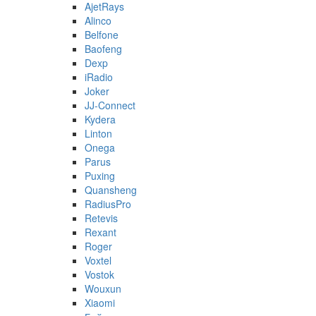
AjetRays
Alinco
Belfone
Baofeng
Dexp
iRadio
Joker
JJ-Connect
Kydera
Linton
Onega
Parus
Puxing
Quansheng
RadiusPro
Retevis
Rexant
Roger
Voxtel
Vostok
Wouxun
Xiaomi