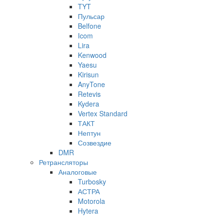
TYT
Пульсар
Belfone
Icom
Lira
Kenwood
Yaesu
Kirisun
AnyTone
Retevis
Kydera
Vertex Standard
ТАКТ
Нептун
Созвездие
DMR
Ретрансляторы
Аналоговые
Turbosky
АСТРА
Motorola
Hytera