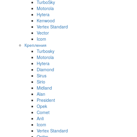
TurboSky
Motorola
Hytera
Kenwood
Vertex Standard
Vector
Icom
Крепления
Turbosky
Motorola
Hytera
Diamond
Sirus
Sirio
Midland
Alan
President
Opek
Comet
Anli
Icom
Vertex Standard
Optim