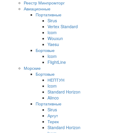
Реестр Минпромторг
Авиационные
Портативные
Sirus
Vertex Standard
Icom
Wouxun
Yaesu
Бортовые
Icom
FlightLine
Морские
Бортовые
НЕПТУН
Icom
Standard Horizon
Alinco
Портативные
Sirus
Аргут
Терек
Standard Horizon