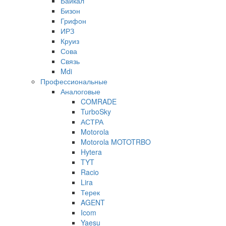
Байкал
Бизон
Грифон
ИРЗ
Круиз
Сова
Связь
Mdi
Профессиональные
Аналоговые
COMRADE
TurboSky
АСТРА
Motorola
Motorola MOTOTRBO
Hytera
TYT
Racio
Lira
Терек
AGENT
Icom
Yaesu