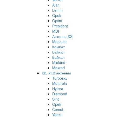
Alan
Lemm
Opek
Optim
President
MDI
Антенна XXI
MegaJet
Комбат
Байкал
Байкал
Midland
Maxrad
КВ, УКВ антенны
Turbosky
Motorola
Hytera
Diamond
Sirio
Opek
Comet
Yaesu