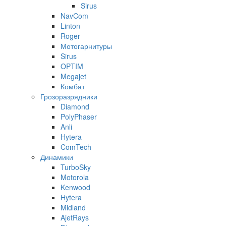
Sirus
NavCom
Linton
Roger
Мотогарнитуры
Sirus
OPTIM
Megajet
Комбат
Грозоразрядники
Diamond
PolyPhaser
Anli
Hytera
ComTech
Динамики
TurboSky
Motorola
Kenwood
Hytera
Midland
AjetRays