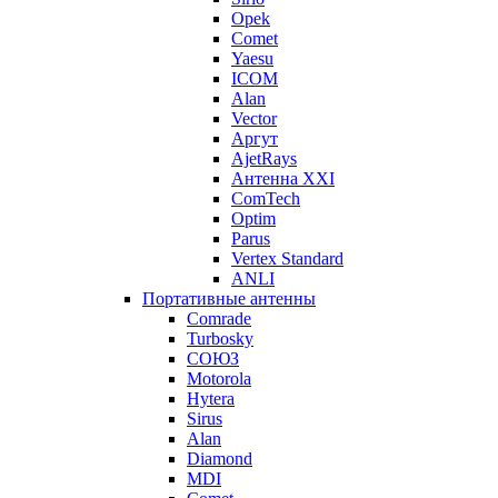
Opek
Comet
Yaesu
ICOM
Alan
Vector
Аргут
AjetRays
Антенна XXI
ComTech
Optim
Parus
Vertex Standard
ANLI
Портативные антенны
Comrade
Turbosky
СОЮЗ
Motorola
Hytera
Sirus
Alan
Diamond
MDI