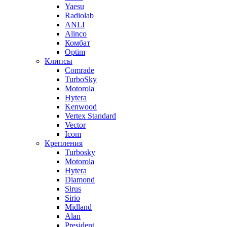
Yaesu
Radiolab
ANLI
Alinco
Комбат
Optim
Клипсы
Comrade
TurboSky
Motorola
Hytera
Kenwood
Vertex Standard
Vector
Icom
Крепления
Turbosky
Motorola
Hytera
Diamond
Sirus
Sirio
Midland
Alan
President