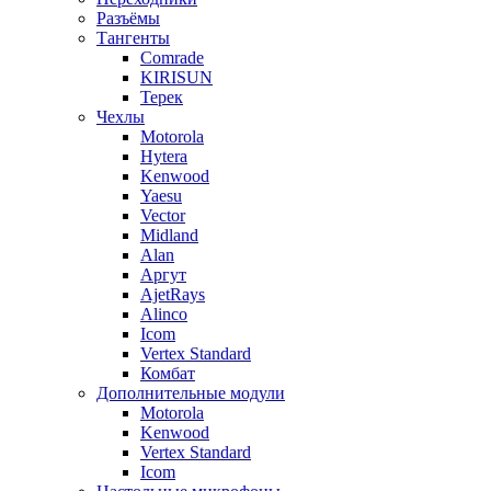
Разъёмы
Тангенты
Comrade
KIRISUN
Терек
Чехлы
Motorola
Hytera
Kenwood
Yaesu
Vector
Midland
Alan
Аргут
AjetRays
Alinco
Icom
Vertex Standard
Комбат
Дополнительные модули
Motorola
Kenwood
Vertex Standard
Icom