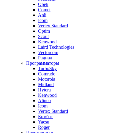
Opek
Comet
Anli
Icom
Vertex Standard
Optim
Scout
Kenwood
Laird Technologies
Vectorcom
Радиал
Программаторы
TurboSky
Comrade
Motorola
Midland
Hytera
Kenwood
Alinco
Icom
Vertex Standard
Комбат
Yaesu
Roger
Переходники