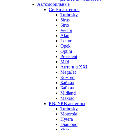
Автомобильные
Си-Би антенны
Turbosky
Sirus
Sirio
Vector
Alan
Lemm
Opek
Optim
President
MDI
Антенна XXI
MegaJet
Комбат
Байкал
Байкал
Midland
Maxrad
КВ, УКВ антенны
Turbosky
Motorola
Hytera
Diamond
Sirio