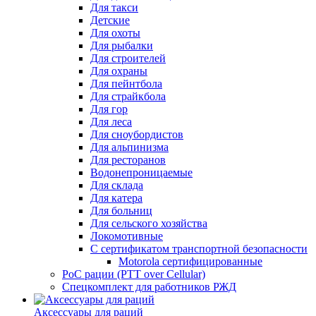
Для такси
Детские
Для охоты
Для рыбалки
Для строителей
Для охраны
Для пейнтбола
Для страйкбола
Для гор
Для леса
Для сноубордистов
Для альпинизма
Для ресторанов
Водонепроницаемые
Для склада
Для катера
Для больниц
Для сельского хозяйства
Локомотивные
С сертификатом транспортной безопасности
Motorola сертифицированные
PoC рации (PTT over Cellular)
Спецкомплект для работников РЖД
Аксессуары для раций