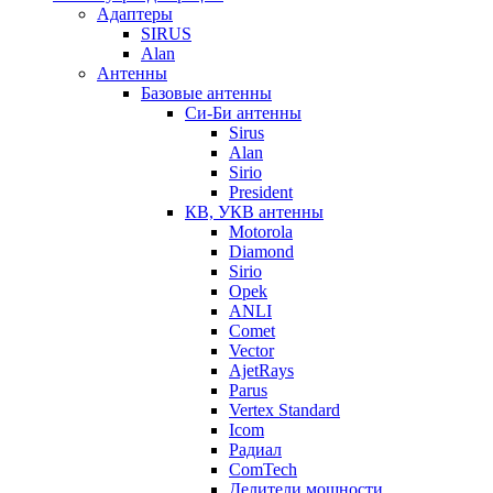
Адаптеры
SIRUS
Alan
Антенны
Базовые антенны
Си-Би антенны
Sirus
Alan
Sirio
President
КВ, УКВ антенны
Motorola
Diamond
Sirio
Opek
ANLI
Comet
Vector
AjetRays
Parus
Vertex Standard
Icom
Радиал
ComTech
Делители мощности