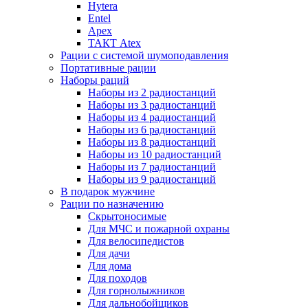
Hytera
Entel
Apex
ТАКТ Atex
Рации с системой шумоподавления
Портативные рации
Наборы раций
Наборы из 2 радиостанций
Наборы из 3 радиостанций
Наборы из 4 радиостанций
Наборы из 6 радиостанций
Наборы из 8 радиостанций
Наборы из 10 радиостанций
Наборы из 7 радиостанций
Наборы из 9 радиостанций
В подарок мужчине
Рации по назначению
Скрытоносимые
Для МЧС и пожарной охраны
Для велосипедистов
Для дачи
Для дома
Для походов
Для горнолыжников
Для дальнобойщиков