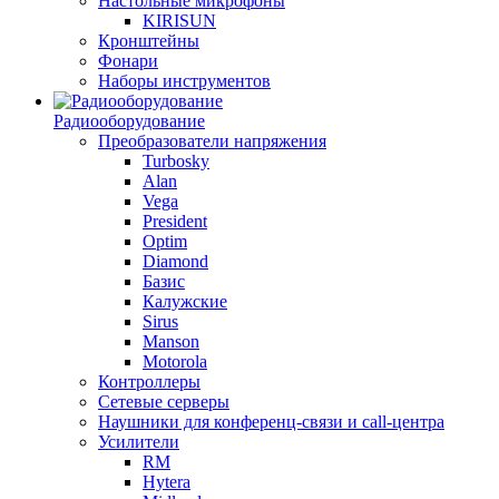
Настольные микрофоны
KIRISUN
Кронштейны
Фонари
Наборы инструментов
Радиооборудование
Преобразователи напряжения
Turbosky
Alan
Vega
President
Optim
Diamond
Базис
Калужские
Sirus
Manson
Motorola
Контроллеры
Сетевые серверы
Наушники для конференц-связи и call-центра
Усилители
RM
Hytera