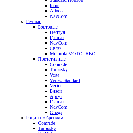
Standard Horizon
Icom
Alinco
NavCom
Речные
Бортовые
Нептун
Гранит
NavCom
Связь
Motorola MOTOTRBO
Портативные
Comrade
Turbosky
Vega
Vertex Standard
Vector
Бизон
Аргут
Гранит
NavCom
Onega
Рации по брендам
Comrade
Turbosky