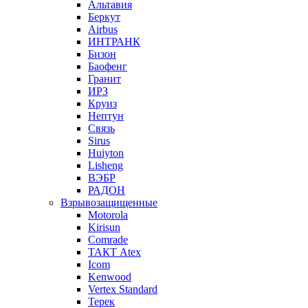
Альтавия
Беркут
Airbus
ИНТРАНК
Бизон
Баофенг
Гранит
ИРЗ
Круиз
Нептун
Связь
Sirus
Huiyton
Lisheng
ВЭБР
РАДОН
Взрывозащищенные
Motorola
Kirisun
Comrade
ТАКТ Atex
Icom
Kenwood
Vertex Standard
Терек