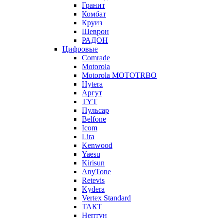
Гранит
Комбат
Круиз
Шеврон
РАДОН
Цифровые
Comrade
Motorola
Motorola MOTOTRBO
Hytera
Аргут
TYT
Пульсар
Belfone
Icom
Lira
Kenwood
Yaesu
Kirisun
AnyTone
Retevis
Kydera
Vertex Standard
ТАКТ
Нептун