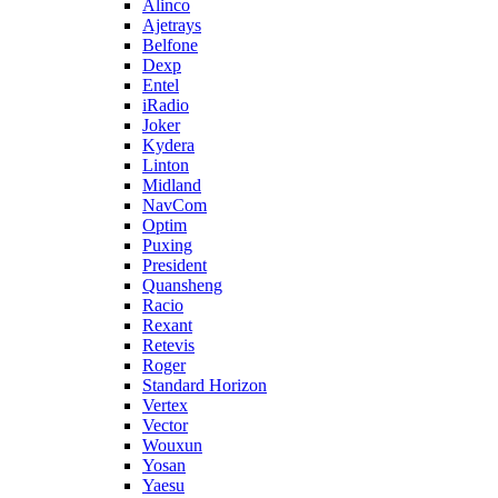
Alinco
Ajetrays
Belfone
Dexp
Entel
iRadio
Joker
Kydera
Linton
Midland
NavCom
Optim
Puxing
President
Quansheng
Racio
Rexant
Retevis
Roger
Standard Horizon
Vertex
Vector
Wouxun
Yosan
Yaesu