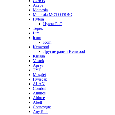
СОЮЗ
Астра
Motorola
Motorola MOTOTRBO
Hytera
Hytera PoC
Терек
Lira
Icom
Icom
Kenwood
Другие рации Kenwood
Kirisun
Vostok
Аргут
TYT
Megajet
Пульсар
ALAN
Combat
Ailunce
Abbree
Abell
Созвездие
AnyTone