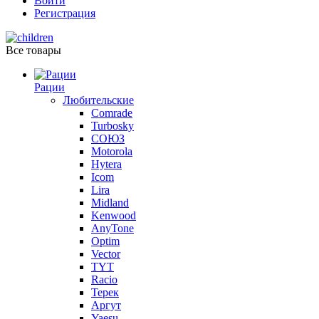
Войти
Регистрация
Все товары
Рации
Любительские
Comrade
Turbosky
СОЮЗ
Motorola
Hytera
Icom
Lira
Midland
Kenwood
AnyTone
Optim
Vector
TYT
Racio
Терек
Аргут
Yaesu