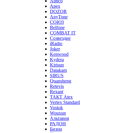
Alinco
Apex
DOZOR
AnyTone
СОЮЗ
Belfone
COMBAT IT
Созвездие
iRadio
Joker
Kenwood
Kydera
Kirisun
Datakam
SIRUS
Quansheng
Retevis
Rexant
ТАКТ Atex
Vertex Standard
Vostok
Wouxun
Альтавия
РАДОН
Бизон