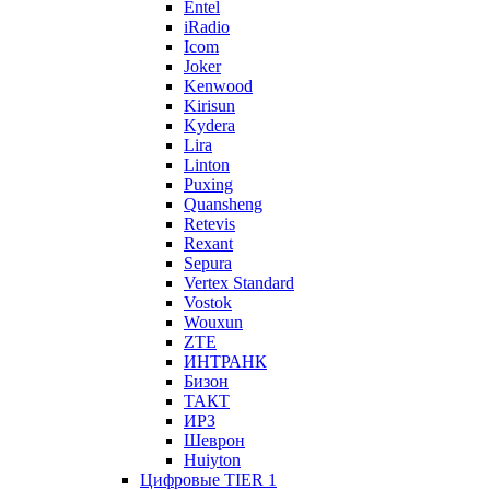
Entel
iRadio
Icom
Joker
Kenwood
Kirisun
Kydera
Lira
Linton
Puxing
Quansheng
Retevis
Rexant
Sepura
Vertex Standard
Vostok
Wouxun
ZTE
ИНТРАНК
Бизон
ТАКТ
ИРЗ
Шеврон
Huiyton
Цифровые TIER 1