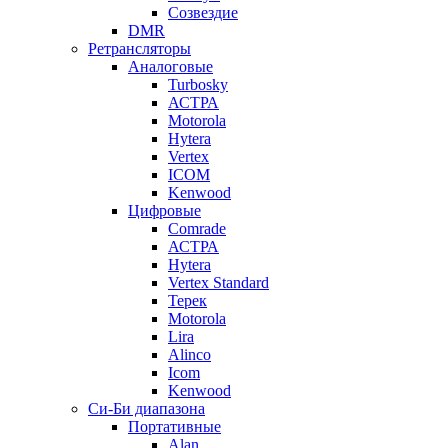
Созвездие
DMR
Ретрансляторы
Аналоговые
Turbosky
АСТРА
Motorola
Hytera
Vertex
ICOM
Kenwood
Цифровые
Comrade
АСТРА
Hytera
Vertex Standard
Терек
Motorola
Lira
Alinco
Icom
Kenwood
Си-Би диапазона
Портативные
Alan