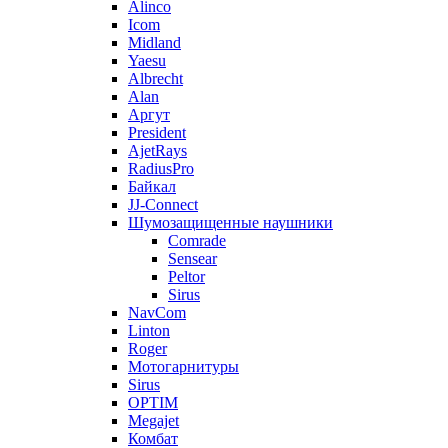
Alinco
Icom
Midland
Yaesu
Albrecht
Alan
Аргут
President
AjetRays
RadiusPro
Байкал
JJ-Connect
Шумозащищенные наушники
Comrade
Sensear
Peltor
Sirus
NavCom
Linton
Roger
Мотогарнитуры
Sirus
OPTIM
Megajet
Комбат