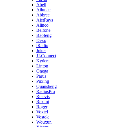
Abell
Ailunce
Abbree
AjetRays
Alinco
Belfone
Baofeng
Dexp
iRadio
Joker
JJ-Connect
Kydera
Linton
Onega
Parus
Puxing
Quansheng
RadiusPro
Retevis
Rexant
Roger
Voxtel
Vostok
Wouxun