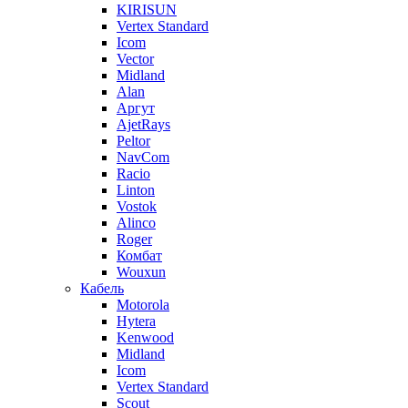
KIRISUN
Vertex Standard
Icom
Vector
Midland
Alan
Аргут
AjetRays
Peltor
NavCom
Racio
Linton
Vostok
Alinco
Roger
Комбат
Wouxun
Кабель
Motorola
Hytera
Kenwood
Midland
Icom
Vertex Standard
Scout