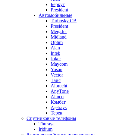
Беркут
President
Автомобильные
Turbosky CB
President
MegaJet
Midland
Optim
Alan
Intek
Joker
Maycom
Yosan
Vector
Таис
Albrecht
AnyTone
Alinco
Комбат
Ajetrays
Терек
Спутниковые телефоны
Thuraya
Iridium
Рации российского производства