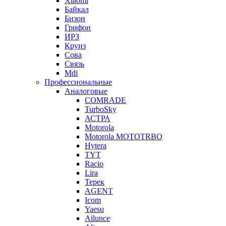
Xiaomi
Байкал
Бизон
Грифон
ИРЗ
Круиз
Сова
Связь
Mdi
Профессиональные
Аналоговые
COMRADE
TurboSky
АСТРА
Motorola
Motorola MOTOTRBO
Hytera
TYT
Racio
Lira
Терек
AGENT
Icom
Yaesu
Ailunce