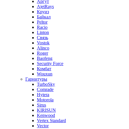
Аргут
AjetRays
Круиз
Байкал
Peltor
Racio
Linton
Связь
Vostok
Alinco
Roger
Baofeng
Security Force
Комбат
Wouxun
Гарнитуры
TurboSky
Comrade
Hytera
Motorola
Sirus
KIRISUN
Kenwood
Vertex Standard
Vector