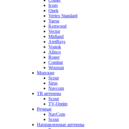
Comet
Icom
Opek
Vertex Standard
Yaesu
Kenwood
Vector
Midland
AjetRays
Vostok
Alinco
Roger
Combat
Wouxun
Морские
Scout
Sirus
Navcom
ТВ антенны
Scout
TV-Optim
Речные
NavCom
Scout
Направленные антенны