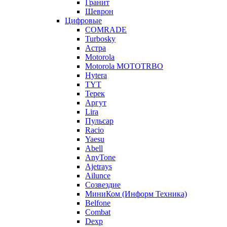
Гранит
Шеврон
Цифровые
COMRADE
Turbosky
Астра
Motorola
Motorola MOTOTRBO
Hytera
TYT
Терек
Аргут
Lira
Пульсар
Racio
Yaesu
Abell
AnyTone
Ajetrays
Ailunce
Созвездие
МиниКом (Информ Техника)
Belfone
Combat
Dexp