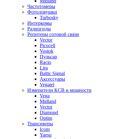
Midland
Частотомеры
Фотоловушки
Turbosky
Интеркомы
Радиогиды
Репитеры сотовой связи
Vector
Picocell
Vostok
Пульсар
Racio
Lira
Baltic Signal
Аксессуары
Vegatel
Измерители КСВ и мощности
Vega
Midland
Vector
Diamond
Optim
Трансиверы
Icom
Yaesu