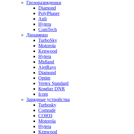
Грозоразрядники
Diamond
PolyPhaser
Anli
Hytera
ComTech
Динамики
TurboSky
Motorola
Kenwood
Hytera
Midland
AjetRays
Diamond
Optim
Vertex Standard
Комбат DNR
Icom
Зарядные устройства
Turbosky
Comrade
СОЮЗ
Motorola
Hytera
Kenwood