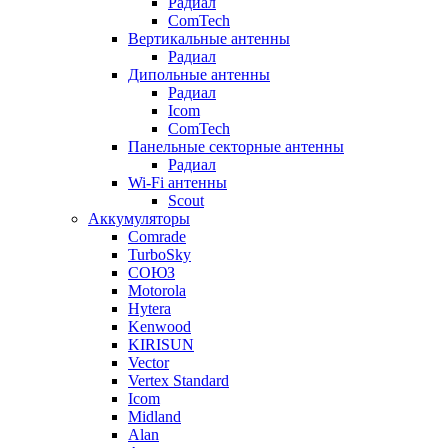
Радиал
ComTech
Вертикальные антенны
Радиал
Дипольные антенны
Радиал
Icom
ComTech
Панельные секторные антенны
Радиал
Wi-Fi антенны
Scout
Аккумуляторы
Comrade
TurboSky
СОЮЗ
Motorola
Hytera
Kenwood
KIRISUN
Vector
Vertex Standard
Icom
Midland
Alan