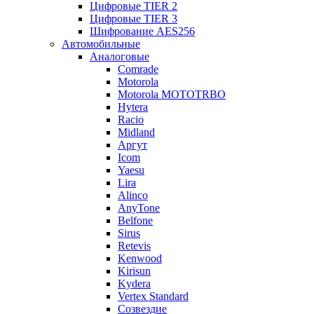
Цифровые TIER 2
Цифровые TIER 3
Шифрование AES256
Автомобильные
Аналоговые
Comrade
Motorola
Motorola MOTOTRBO
Hytera
Racio
Midland
Аргут
Icom
Yaesu
Lira
Alinco
AnyTone
Belfone
Sirus
Retevis
Kenwood
Kirisun
Kydera
Vertex Standard
Созвездие