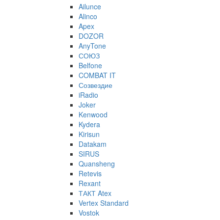
Ailunce
Alinco
Apex
DOZOR
AnyTone
СОЮЗ
Belfone
COMBAT IT
Созвездие
iRadio
Joker
Kenwood
Kydera
Kirisun
Datakam
SIRUS
Quansheng
Retevis
Rexant
ТАКТ Atex
Vertex Standard
Vostok