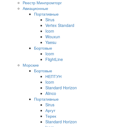
Реестр Минпромторг
Авиационные
Портативные
Sirus
Vertex Standard
Icom
Wouxun
Yaesu
Бортовые
Icom
FlightLine
Морские
Бортовые
НЕПТУН
Icom
Standard Horizon
Alinco
Портативные
Sirus
Аргут
Терек
Standard Horizon