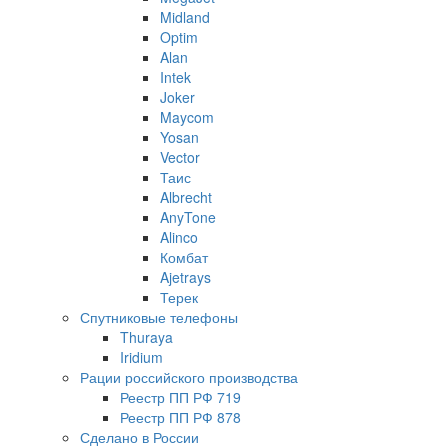
Midland
Optim
Alan
Intek
Joker
Maycom
Yosan
Vector
Таис
Albrecht
AnyTone
Alinco
Комбат
Ajetrays
Терек
Спутниковые телефоны
Thuraya
Iridium
Рации российского производства
Реестр ПП РФ 719
Реестр ПП РФ 878
Сделано в России