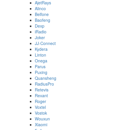
AjetRays
Alinco
Belfone
Baofeng
Dexp
iRadio
Joker
JJ-Connect
Kydera
Linton
Onega
Parus
Puxing
Quansheng
RadiusPro
Retevis
Rexant
Roger
Voxtel
Vostok
Wouxun
Xiaomi