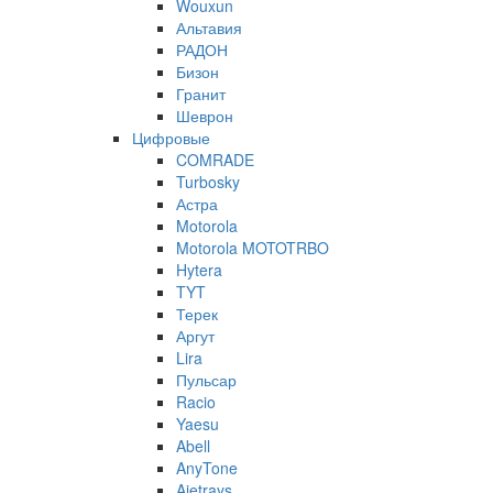
Wouxun
Альтавия
РАДОН
Бизон
Гранит
Шеврон
Цифровые
COMRADE
Turbosky
Астра
Motorola
Motorola MOTOTRBO
Hytera
TYT
Терек
Аргут
Lira
Пульсар
Racio
Yaesu
Abell
AnyTone
Ajetrays