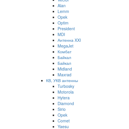
Alan
Lemm
Opek
Optim
President
MDI
Антенна XXI
MegaJet
Комбат
Байкал
Байкал
Midland
Maxrad
КВ, УКВ антенны
Turbosky
Motorola
Hytera
Diamond
Sirio
Opek
Comet
Yaesu