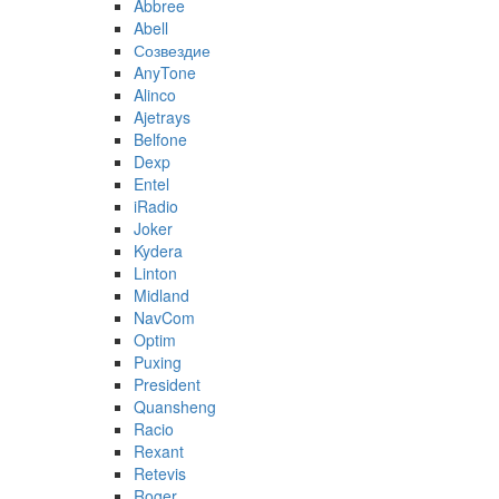
Abbree
Abell
Созвездие
AnyTone
Alinco
Ajetrays
Belfone
Dexp
Entel
iRadio
Joker
Kydera
Linton
Midland
NavCom
Optim
Puxing
President
Quansheng
Racio
Rexant
Retevis
Roger