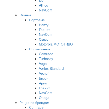
Icom
Alinco
NavCom
Речные
Бортовые
Нептун
Гранит
NavCom
Связь
Motorola MOTOTRBO
Портативные
Comrade
Turbosky
Vega
Vertex Standard
Vector
Бизон
Аргут
Гранит
NavCom
Onega
Рации по брендам
Comrade