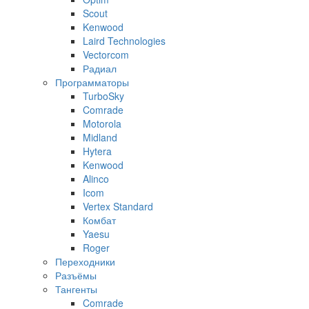
Scout
Kenwood
Laird Technologies
Vectorcom
Радиал
Программаторы
TurboSky
Comrade
Motorola
Midland
Hytera
Kenwood
Alinco
Icom
Vertex Standard
Комбат
Yaesu
Roger
Переходники
Разъёмы
Тангенты
Comrade