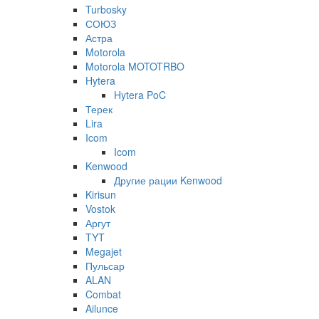
Turbosky
СОЮЗ
Астра
Motorola
Motorola MOTOTRBO
Hytera
Hytera PoC
Терек
Lira
Icom
Icom
Kenwood
Другие рации Kenwood
Kirisun
Vostok
Аргут
TYT
Megajet
Пульсар
ALAN
Combat
Ailunce