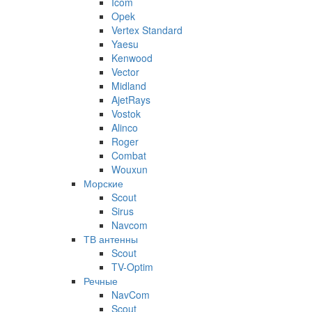
Icom
Opek
Vertex Standard
Yaesu
Kenwood
Vector
Midland
AjetRays
Vostok
Alinco
Roger
Combat
Wouxun
Морские
Scout
Sirus
Navcom
ТВ антенны
Scout
TV-Optim
Речные
NavCom
Scout