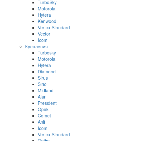
TurboSky
Motorola
Hytera
Kenwood
Vertex Standard
Vector
Icom
Крепления
Turbosky
Motorola
Hytera
Diamond
Sirus
Sirio
Midland
Alan
President
Opek
Comet
Anli
Icom
Vertex Standard
Optim