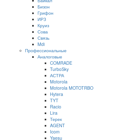
Байкал
Бизон
Грифон
ИРЗ
Круиз
Сова
Связь
Mdi
Профессиональные
Аналоговые
COMRADE
TurboSky
АСТРА
Motorola
Motorola MOTOTRBO
Hytera
TYT
Racio
Lira
Терек
AGENT
Icom
Yaesu