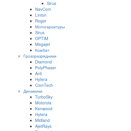
Sirus
NavCom
Linton
Roger
Мотогарнитуры
Sirus
OPTIM
Megajet
Комбат
Грозоразрядники
Diamond
PolyPhaser
Anli
Hytera
ComTech
Динамики
TurboSky
Motorola
Kenwood
Hytera
Midland
AjetRays