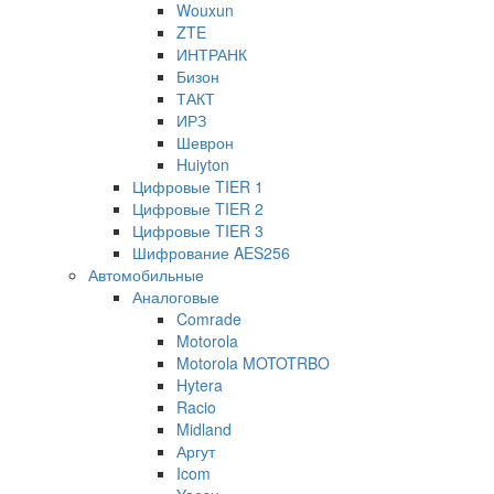
Wouxun
ZTE
ИНТРАНК
Бизон
ТАКТ
ИРЗ
Шеврон
Huiyton
Цифровые TIER 1
Цифровые TIER 2
Цифровые TIER 3
Шифрование AES256
Автомобильные
Аналоговые
Comrade
Motorola
Motorola MOTOTRBO
Hytera
Racio
Midland
Аргут
Icom