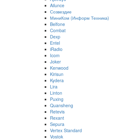
Ailunce
Созвездие
МиниКом (Информ Техника)
Belfone
Combat
Dexp
Entel
iRadio
Icom
Joker
Kenwood
Kirisun
Kydera
Lira
Linton
Puxing
Quansheng
Retevis
Rexant
Sepura
Vertex Standard
Vostok