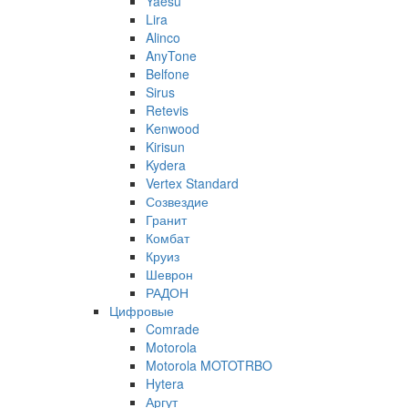
Yaesu
Lira
Alinco
AnyTone
Belfone
Sirus
Retevis
Kenwood
Kirisun
Kydera
Vertex Standard
Созвездие
Гранит
Комбат
Круиз
Шеврон
РАДОН
Цифровые
Comrade
Motorola
Motorola MOTOTRBO
Hytera
Аргут