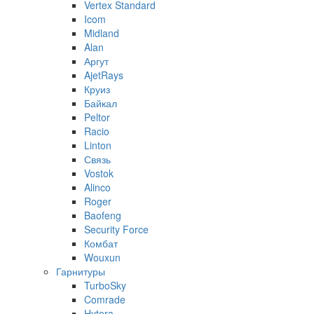
Vertex Standard
Icom
Midland
Alan
Аргут
AjetRays
Круиз
Байкал
Peltor
Racio
Linton
Связь
Vostok
Alinco
Roger
Baofeng
Security Force
Комбат
Wouxun
Гарнитуры
TurboSky
Comrade
Hytera