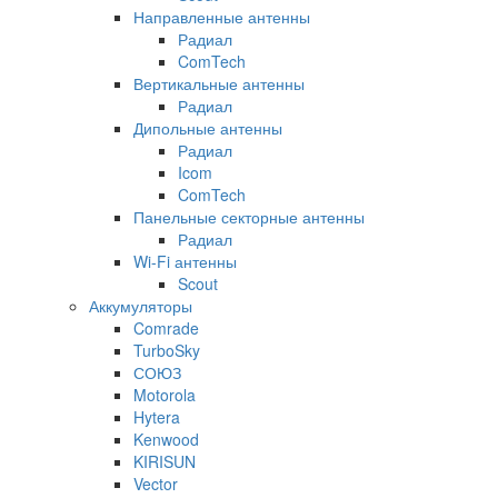
Направленные антенны
Радиал
ComTech
Вертикальные антенны
Радиал
Дипольные антенны
Радиал
Icom
ComTech
Панельные секторные антенны
Радиал
Wi-Fi антенны
Scout
Аккумуляторы
Comrade
TurboSky
СОЮЗ
Motorola
Hytera
Kenwood
KIRISUN
Vector