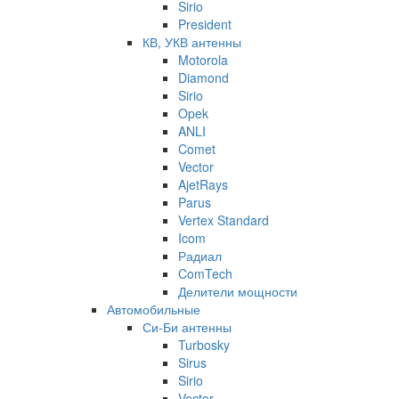
Sirio
President
КВ, УКВ антенны
Motorola
Diamond
Sirio
Opek
ANLI
Comet
Vector
AjetRays
Parus
Vertex Standard
Icom
Радиал
ComTech
Делители мощности
Автомобильные
Си-Би антенны
Turbosky
Sirus
Sirio
Vector