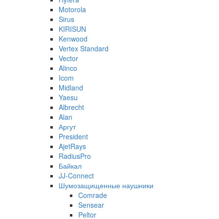
Motorola
Sirus
KIRISUN
Kenwood
Vertex Standard
Vector
Alinco
Icom
Midland
Yaesu
Albrecht
Alan
Аргут
President
AjetRays
RadiusPro
Байкал
JJ-Connect
Шумозащищенные наушники
Comrade
Sensear
Peltor