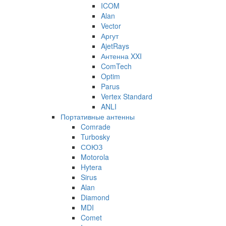
ICOM
Alan
Vector
Аргут
AjetRays
Антенна XXI
ComTech
Optim
Parus
Vertex Standard
ANLI
Портативные антенны
Comrade
Turbosky
СОЮЗ
Motorola
Hytera
Sirus
Alan
Diamond
MDI
Comet