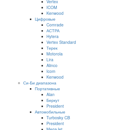
Vertex
ICOM
Kenwood
Цифровые
Comrade
АСТРА
Hytera
Vertex Standard
Терек
Motorola
Lira
Alinco
Icom
Kenwood
Си-Би диапазона
Портативные
Alan
Беркут
President
Автомобильные
Turbosky CB
President
MegaJet