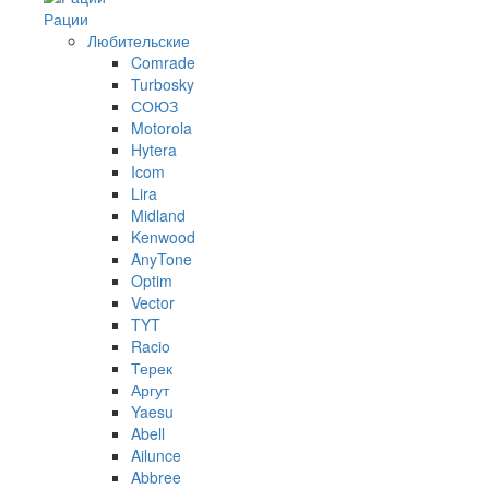
Рации
Любительские
Comrade
Turbosky
СОЮЗ
Motorola
Hytera
Icom
Lira
Midland
Kenwood
AnyTone
Optim
Vector
TYT
Racio
Терек
Аргут
Yaesu
Abell
Ailunce
Abbree