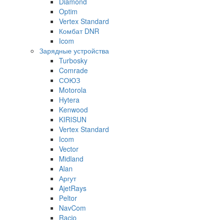
Diamond
Optim
Vertex Standard
Комбат DNR
Icom
Зарядные устройства
Turbosky
Comrade
СОЮЗ
Motorola
Hytera
Kenwood
KIRISUN
Vertex Standard
Icom
Vector
Midland
Alan
Аргут
AjetRays
Peltor
NavCom
Racio