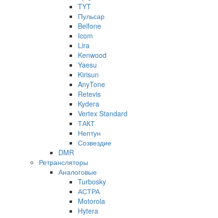
TYT
Пульсар
Belfone
Icom
Lira
Kenwood
Yaesu
Kirisun
AnyTone
Retevis
Kydera
Vertex Standard
ТАКТ
Нептун
Созвездие
DMR
Ретрансляторы
Аналоговые
Turbosky
АСТРА
Motorola
Hytera