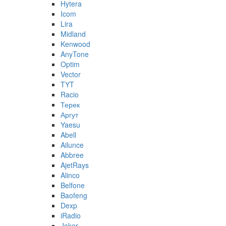
Hytera
Icom
Lira
Midland
Kenwood
AnyTone
Optim
Vector
TYT
Racio
Терек
Аргут
Yaesu
Abell
Ailunce
Abbree
AjetRays
Alinco
Belfone
Baofeng
Dexp
iRadio
Joker