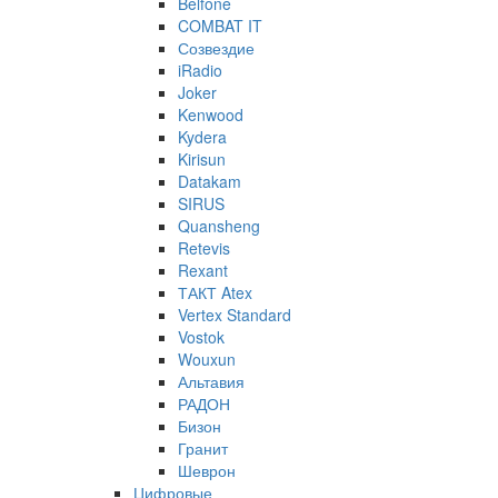
Belfone
COMBAT IT
Созвездие
iRadio
Joker
Kenwood
Kydera
Kirisun
Datakam
SIRUS
Quansheng
Retevis
Rexant
ТАКТ Atex
Vertex Standard
Vostok
Wouxun
Альтавия
РАДОН
Бизон
Гранит
Шеврон
Цифровые