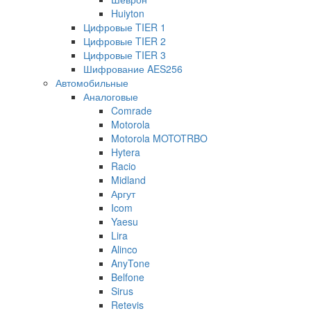
Huiyton
Цифровые TIER 1
Цифровые TIER 2
Цифровые TIER 3
Шифрование AES256
Автомобильные
Аналоговые
Comrade
Motorola
Motorola MOTOTRBO
Hytera
Racio
Midland
Аргут
Icom
Yaesu
Lira
Alinco
AnyTone
Belfone
Sirus
Retevis