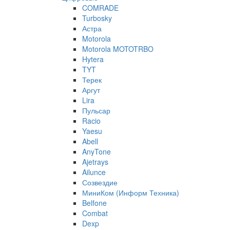
COMRADE
Turbosky
Астра
Motorola
Motorola MOTOTRBO
Hytera
TYT
Терек
Аргут
Lira
Пульсар
Racio
Yaesu
Abell
AnyTone
Ajetrays
Ailunce
Созвездие
МиниКом (Информ Техника)
Belfone
Combat
Dexp