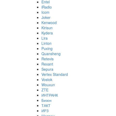
Entel
iRadio
Icom
Joker
Kenwood
Kirisun
Kydera
Lira
Linton
Puxing
Quansheng
Retevis
Rexant
Sepura
Vertex Standard
Vostok
Wouxun
ZTE
ИНТРАНК
Бизон
ТАКТ
ИРЗ
Шеврон