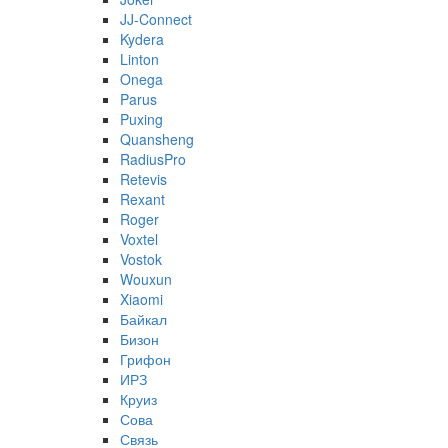
JJ-Connect
Kydera
Linton
Onega
Parus
Puxing
Quansheng
RadiusPro
Retevis
Rexant
Roger
Voxtel
Vostok
Wouxun
Xiaomi
Байкал
Бизон
Грифон
ИРЗ
Круиз
Сова
Связь