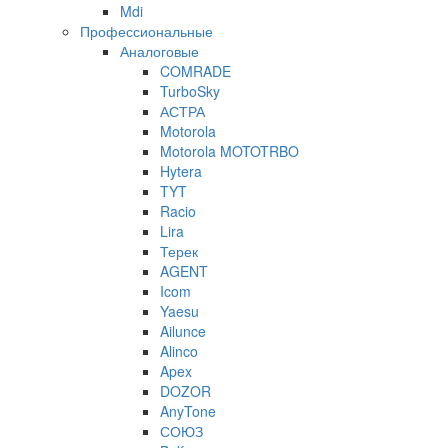
Mdi
Профессиональные
Аналоговые
COMRADE
TurboSky
АСТРА
Motorola
Motorola MOTOTRBO
Hytera
TYT
Racio
Lira
Терек
AGENT
Icom
Yaesu
Ailunce
Alinco
Apex
DOZOR
AnyTone
СОЮЗ