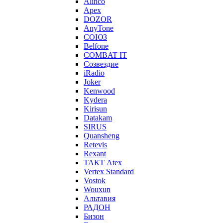
Alinco
Apex
DOZOR
AnyTone
СОЮЗ
Belfone
COMBAT IT
Созвездие
iRadio
Joker
Kenwood
Kydera
Kirisun
Datakam
SIRUS
Quansheng
Retevis
Rexant
ТАКТ Atex
Vertex Standard
Vostok
Wouxun
Альтавия
РАДОН
Бизон