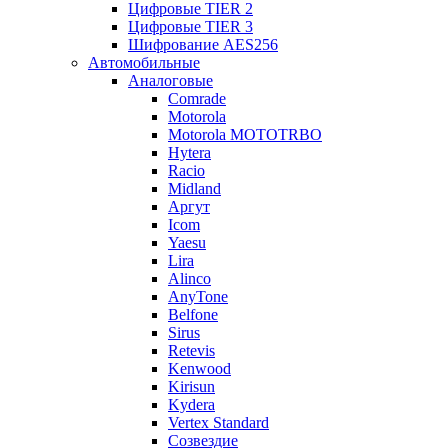
Цифровые TIER 2
Цифровые TIER 3
Шифрование AES256
Автомобильные
Аналоговые
Comrade
Motorola
Motorola MOTOTRBO
Hytera
Racio
Midland
Аргут
Icom
Yaesu
Lira
Alinco
AnyTone
Belfone
Sirus
Retevis
Kenwood
Kirisun
Kydera
Vertex Standard
Созвездие