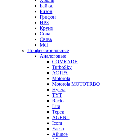
Xiaomi
Байкал
Бизон
Грифон
ИРЗ
Круиз
Сова
Связь
Mdi
Профессиональные
Аналоговые
COMRADE
TurboSky
АСТРА
Motorola
Motorola MOTOTRBO
Hytera
TYT
Racio
Lira
Терек
AGENT
Icom
Yaesu
Ailunce