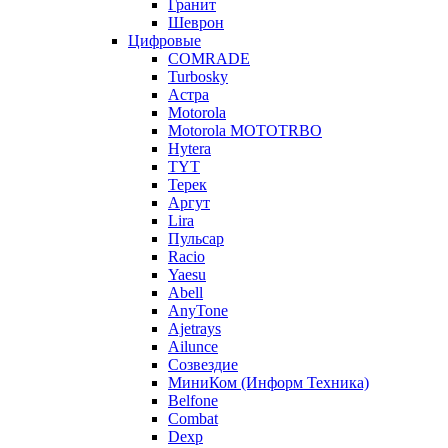
Гранит
Шеврон
Цифровые
COMRADE
Turbosky
Астра
Motorola
Motorola MOTOTRBO
Hytera
TYT
Терек
Аргут
Lira
Пульсар
Racio
Yaesu
Abell
AnyTone
Ajetrays
Ailunce
Созвездие
МиниКом (Информ Техника)
Belfone
Combat
Dexp