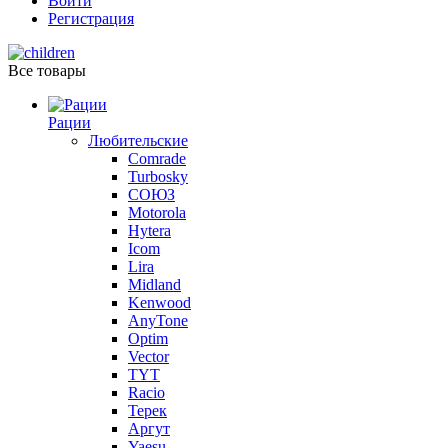
Войти
Регистрация
Все товары
Рации
Любительские
Comrade
Turbosky
СОЮЗ
Motorola
Hytera
Icom
Lira
Midland
Kenwood
AnyTone
Optim
Vector
TYT
Racio
Терек
Аргут
Yaesu