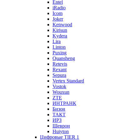
Entel
iRadio
Icom
Joker
Kenwood
Kirisun
Kydera
Lira
Linton
Puxing
Quansheng
Retevis
Rexant
Sepura
Vertex Standard
Vostok
Wouxun
ZTE
ИНТРАНК
Бизон
ТАКТ
ИРЗ
Шеврон
Huiyton
Цифровые TIER 1