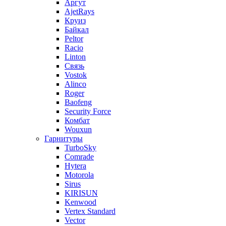
Аргут
AjetRays
Круиз
Байкал
Peltor
Racio
Linton
Связь
Vostok
Alinco
Roger
Baofeng
Security Force
Комбат
Wouxun
Гарнитуры
TurboSky
Comrade
Hytera
Motorola
Sirus
KIRISUN
Kenwood
Vertex Standard
Vector