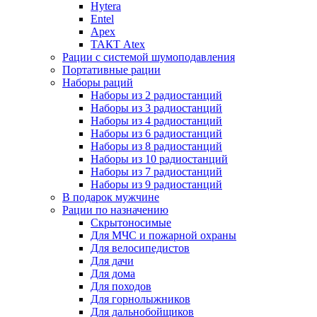
Hytera
Entel
Apex
ТАКТ Atex
Рации с системой шумоподавления
Портативные рации
Наборы раций
Наборы из 2 радиостанций
Наборы из 3 радиостанций
Наборы из 4 радиостанций
Наборы из 6 радиостанций
Наборы из 8 радиостанций
Наборы из 10 радиостанций
Наборы из 7 радиостанций
Наборы из 9 радиостанций
В подарок мужчине
Рации по назначению
Скрытоносимые
Для МЧС и пожарной охраны
Для велосипедистов
Для дачи
Для дома
Для походов
Для горнолыжников
Для дальнобойщиков