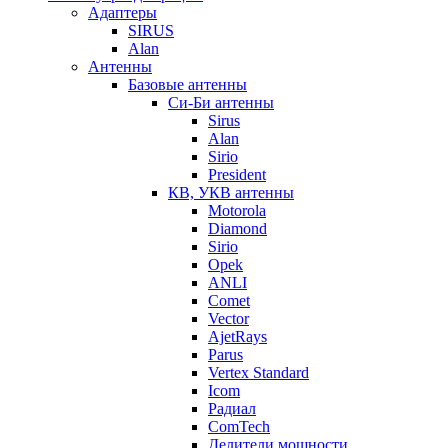
Адаптеры
SIRUS
Alan
Антенны
Базовые антенны
Си-Би антенны
Sirus
Alan
Sirio
President
КВ, УКВ антенны
Motorola
Diamond
Sirio
Opek
ANLI
Comet
Vector
AjetRays
Parus
Vertex Standard
Icom
Радиал
ComTech
Делители мощности