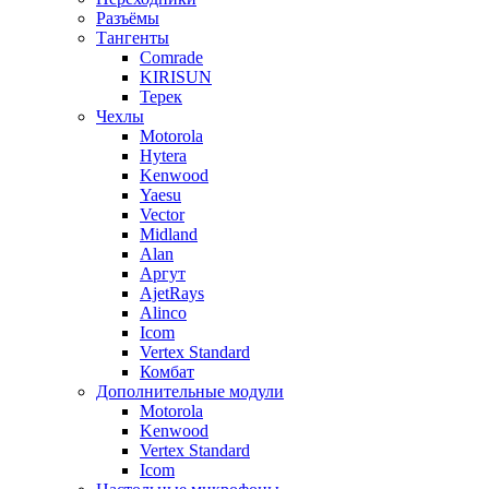
Разъёмы
Тангенты
Comrade
KIRISUN
Терек
Чехлы
Motorola
Hytera
Kenwood
Yaesu
Vector
Midland
Alan
Аргут
AjetRays
Alinco
Icom
Vertex Standard
Комбат
Дополнительные модули
Motorola
Kenwood
Vertex Standard
Icom