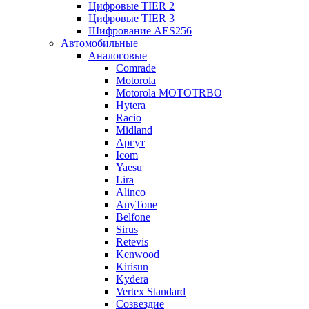
Цифровые TIER 2
Цифровые TIER 3
Шифрование AES256
Автомобильные
Аналоговые
Comrade
Motorola
Motorola MOTOTRBO
Hytera
Racio
Midland
Аргут
Icom
Yaesu
Lira
Alinco
AnyTone
Belfone
Sirus
Retevis
Kenwood
Kirisun
Kydera
Vertex Standard
Созвездие