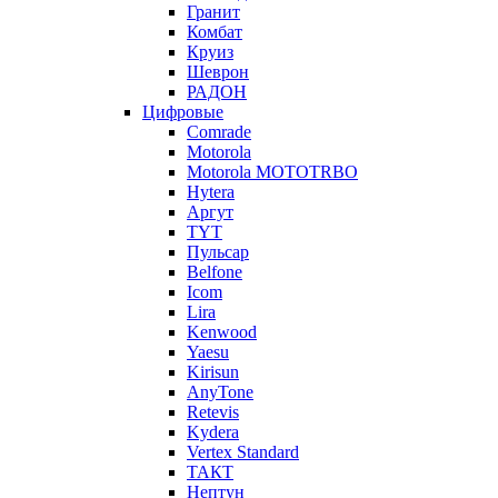
Гранит
Комбат
Круиз
Шеврон
РАДОН
Цифровые
Comrade
Motorola
Motorola MOTOTRBO
Hytera
Аргут
TYT
Пульсар
Belfone
Icom
Lira
Kenwood
Yaesu
Kirisun
AnyTone
Retevis
Kydera
Vertex Standard
ТАКТ
Нептун