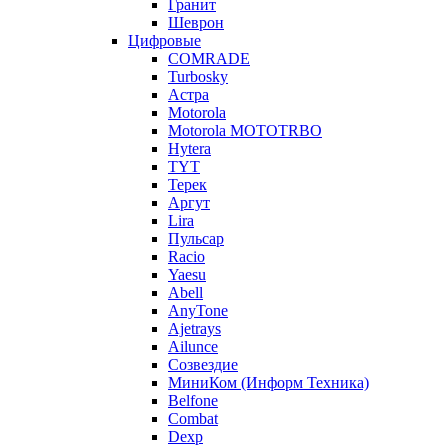
Гранит
Шеврон
Цифровые
COMRADE
Turbosky
Астра
Motorola
Motorola MOTOTRBO
Hytera
TYT
Терек
Аргут
Lira
Пульсар
Racio
Yaesu
Abell
AnyTone
Ajetrays
Ailunce
Созвездие
МиниКом (Информ Техника)
Belfone
Combat
Dexp