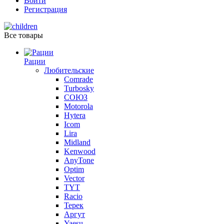
Войти
Регистрация
Все товары
Рации
Любительские
Comrade
Turbosky
СОЮЗ
Motorola
Hytera
Icom
Lira
Midland
Kenwood
AnyTone
Optim
Vector
TYT
Racio
Терек
Аргут
Yaesu