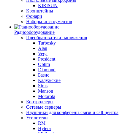
Настольные микрофоны
KIRISUN
Кронштейны
Фонари
Наборы инструментов
Радиооборудование
Преобразователи напряжения
Turbosky
Alan
Vega
President
Optim
Diamond
Базис
Калужские
Sirus
Manson
Motorola
Контроллеры
Сетевые серверы
Наушники для конференц-связи и call-центра
Усилители
RM
Hytera