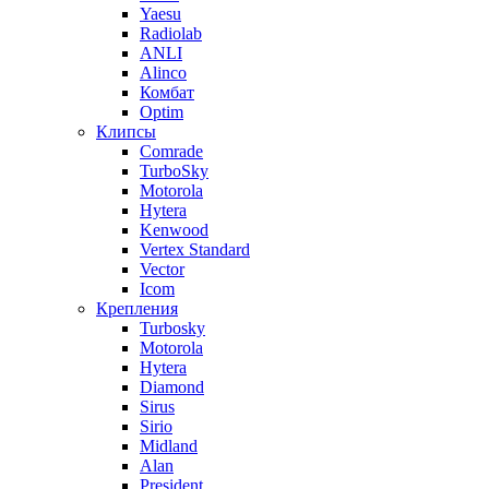
Yaesu
Radiolab
ANLI
Alinco
Комбат
Optim
Клипсы
Comrade
TurboSky
Motorola
Hytera
Kenwood
Vertex Standard
Vector
Icom
Крепления
Turbosky
Motorola
Hytera
Diamond
Sirus
Sirio
Midland
Alan
President