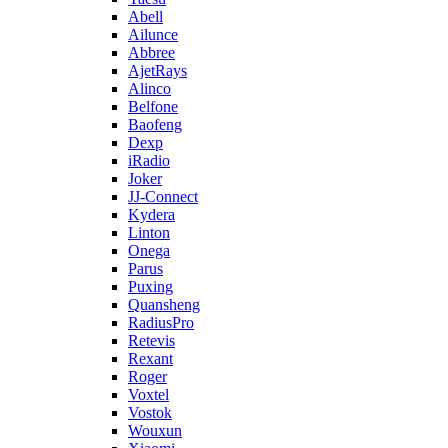
Abell
Ailunce
Abbree
AjetRays
Alinco
Belfone
Baofeng
Dexp
iRadio
Joker
JJ-Connect
Kydera
Linton
Onega
Parus
Puxing
Quansheng
RadiusPro
Retevis
Rexant
Roger
Voxtel
Vostok
Wouxun