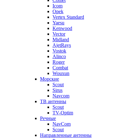
Comet
Icom
Opek
Vertex Standard
Yaesu
Kenwood
Vector
Midland
AjetRays
Vostok
Alinco
Roger
Combat
Wouxun
Морские
Scout
Sirus
Navcom
ТВ антенны
Scout
TV-Optim
Речные
NavCom
Scout
Направленные антенны