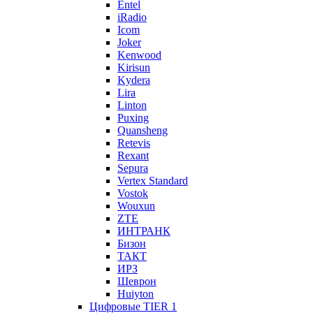
Entel
iRadio
Icom
Joker
Kenwood
Kirisun
Kydera
Lira
Linton
Puxing
Quansheng
Retevis
Rexant
Sepura
Vertex Standard
Vostok
Wouxun
ZTE
ИНТРАНК
Бизон
ТАКТ
ИРЗ
Шеврон
Huiyton
Цифровые TIER 1