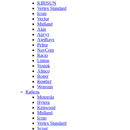
KIRISUN
Vertex Standard
Icom
Vector
Midland
Alan
Аргут
AjetRays
Peltor
NavCom
Racio
Linton
Vostok
Alinco
Roger
Комбат
Wouxun
Кабель
Motorola
Hytera
Kenwood
Midland
Icom
Vertex Standard
Scout