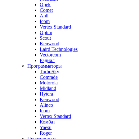
Opek
Comet
Anli
Icom
Vertex Standard
Optim
Scout
Kenwood
Laird Technologies
Vectorcom
Радиал
Программаторы
TurboSky
Comrade
Motorola
Midland
Hytera
Kenwood
Alinco
Icom
Vertex Standard
Комбат
Yaesu
Roger
Переходники