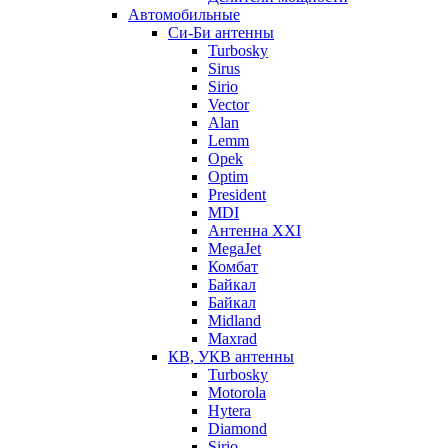
Автомобильные
Си-Би антенны
Turbosky
Sirus
Sirio
Vector
Alan
Lemm
Opek
Optim
President
MDI
Антенна XXI
MegaJet
Комбат
Байкал
Байкал
Midland
Maxrad
КВ, УКВ антенны
Turbosky
Motorola
Hytera
Diamond
Sirio