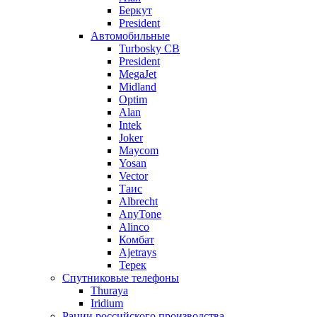
Беркут
President
Автомобильные
Turbosky CB
President
MegaJet
Midland
Optim
Alan
Intek
Joker
Maycom
Yosan
Vector
Таис
Albrecht
AnyTone
Alinco
Комбат
Ajetrays
Терек
Спутниковые телефоны
Thuraya
Iridium
Рации российского производства