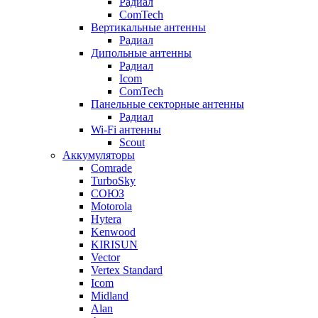
Радиал
ComTech
Вертикальные антенны
Радиал
Дипольные антенны
Радиал
Icom
ComTech
Панельные секторные антенны
Радиал
Wi-Fi антенны
Scout
Аккумуляторы
Comrade
TurboSky
СОЮЗ
Motorola
Hytera
Kenwood
KIRISUN
Vector
Vertex Standard
Icom
Midland
Alan