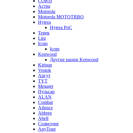
СОЮЗ
Астра
Motorola
Motorola MOTOTRBO
Hytera
Hytera PoC
Терек
Lira
Icom
Icom
Kenwood
Другие рации Kenwood
Kirisun
Vostok
Аргут
TYT
Megajet
Пульсар
ALAN
Combat
Ailunce
Abbree
Abell
Созвездие
AnyTone