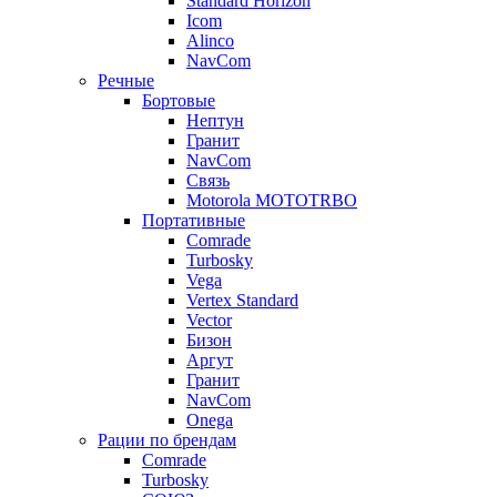
Standard Horizon
Icom
Alinco
NavCom
Речные
Бортовые
Нептун
Гранит
NavCom
Связь
Motorola MOTOTRBO
Портативные
Comrade
Turbosky
Vega
Vertex Standard
Vector
Бизон
Аргут
Гранит
NavCom
Onega
Рации по брендам
Comrade
Turbosky