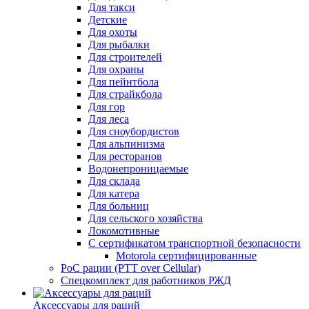
Для такси
Детские
Для охоты
Для рыбалки
Для строителей
Для охраны
Для пейнтбола
Для страйкбола
Для гор
Для леса
Для сноубордистов
Для альпинизма
Для ресторанов
Водонепроницаемые
Для склада
Для катера
Для больниц
Для сельского хозяйства
Локомотивные
С сертификатом транспортной безопасности
Motorola сертифицированные
PoC рации (PTT over Cellular)
Спецкомплект для работников РЖД
Аксессуары для раций