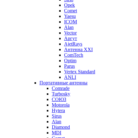
Opek
Comet
Yaesu
ICOM
Alan
Vector
Аргут
AjetRays
Антенна XXI
ComTech
Optim
Parus
Vertex Standard
ANLI
Портативные антенны
Comrade
Turbosky
СОЮЗ
Motorola
Hytera
Sirus
Alan
Diamond
MDI