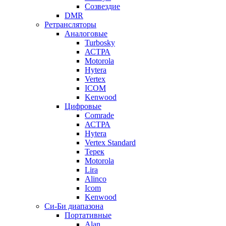
Созвездие
DMR
Ретрансляторы
Аналоговые
Turbosky
АСТРА
Motorola
Hytera
Vertex
ICOM
Kenwood
Цифровые
Comrade
АСТРА
Hytera
Vertex Standard
Терек
Motorola
Lira
Alinco
Icom
Kenwood
Си-Би диапазона
Портативные
Alan