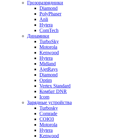
Грозоразрядники
Diamond
PolyPhaser
Anli
Hytera
ComTech
Динамики
TurboSky
Motorola
Kenwood
Hytera
Midland
AjetRays
Diamond
Optim
Vertex Standard
Комбат DNR
Icom
Зарядные устройства
Turbosky
Comrade
СОЮЗ
Motorola
Hytera
Kenwood