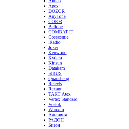
Alinco
Apex
DOZOR
AnyTone
СОЮЗ
Belfone
COMBAT IT
Созвездие
iRadio
Joker
Kenwood
Kydera
Kirisun
Datakam
SIRUS
Quansheng
Retevis
Rexant
ТАКТ Atex
Vertex Standard
Vostok
Wouxun
Альтавия
РАДОН
Бизон