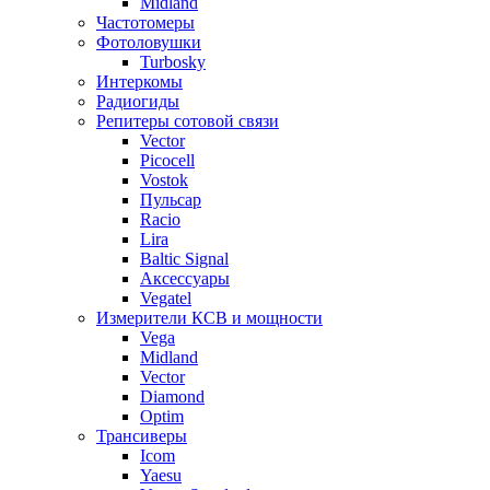
Midland
Частотомеры
Фотоловушки
Turbosky
Интеркомы
Радиогиды
Репитеры сотовой связи
Vector
Picocell
Vostok
Пульсар
Racio
Lira
Baltic Signal
Аксессуары
Vegatel
Измерители КСВ и мощности
Vega
Midland
Vector
Diamond
Optim
Трансиверы
Icom
Yaesu