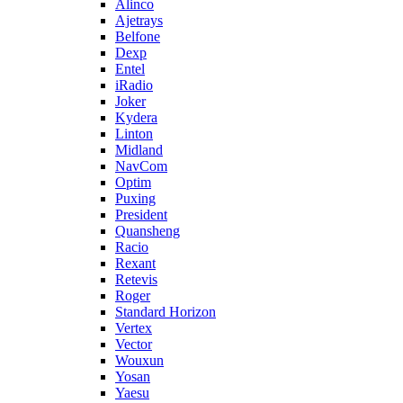
Alinco
Ajetrays
Belfone
Dexp
Entel
iRadio
Joker
Kydera
Linton
Midland
NavCom
Optim
Puxing
President
Quansheng
Racio
Rexant
Retevis
Roger
Standard Horizon
Vertex
Vector
Wouxun
Yosan
Yaesu