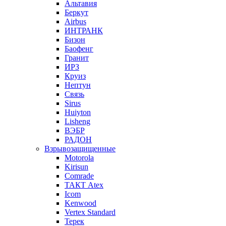
Альтавия
Беркут
Airbus
ИНТРАНК
Бизон
Баофенг
Гранит
ИРЗ
Круиз
Нептун
Связь
Sirus
Huiyton
Lisheng
ВЭБР
РАДОН
Взрывозащищенные
Motorola
Kirisun
Comrade
ТАКТ Atex
Icom
Kenwood
Vertex Standard
Терек