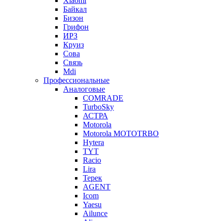
Xiaomi
Байкал
Бизон
Грифон
ИРЗ
Круиз
Сова
Связь
Mdi
Профессиональные
Аналоговые
COMRADE
TurboSky
АСТРА
Motorola
Motorola MOTOTRBO
Hytera
TYT
Racio
Lira
Терек
AGENT
Icom
Yaesu
Ailunce