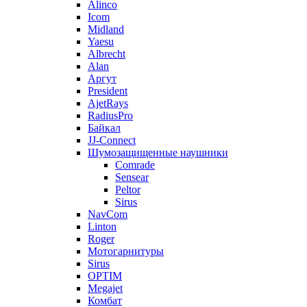
Alinco
Icom
Midland
Yaesu
Albrecht
Alan
Аргут
President
AjetRays
RadiusPro
Байкал
JJ-Connect
Шумозащищенные наушники
Comrade
Sensear
Peltor
Sirus
NavCom
Linton
Roger
Мотогарнитуры
Sirus
OPTIM
Megajet
Комбат