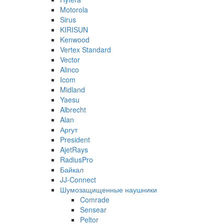
Motorola
Sirus
KIRISUN
Kenwood
Vertex Standard
Vector
Alinco
Icom
Midland
Yaesu
Albrecht
Alan
Аргут
President
AjetRays
RadiusPro
Байкал
JJ-Connect
Шумозащищенные наушники
Comrade
Sensear
Peltor