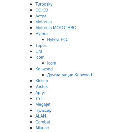
Turbosky
СОЮЗ
Астра
Motorola
Motorola MOTOTRBO
Hytera
Hytera PoC
Терек
Lira
Icom
Icom
Kenwood
Другие рации Kenwood
Kirisun
Vostok
Аргут
TYT
Megajet
Пульсар
ALAN
Combat
Ailunce