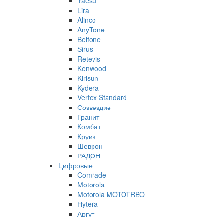
Yaesu
Lira
Alinco
AnyTone
Belfone
Sirus
Retevis
Kenwood
Kirisun
Kydera
Vertex Standard
Созвездие
Гранит
Комбат
Круиз
Шеврон
РАДОН
Цифровые
Comrade
Motorola
Motorola MOTOTRBO
Hytera
Аргут