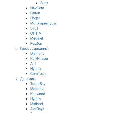
Sirus
NavCom
Linton
Roger
Мотогарнитуры
Sirus
OPTIM
Megajet
Комбат
Грозоразрядники
Diamond
PolyPhaser
Anli
Hytera
ComTech
Динамики
TurboSky
Motorola
Kenwood
Hytera
Midland
AjetRays