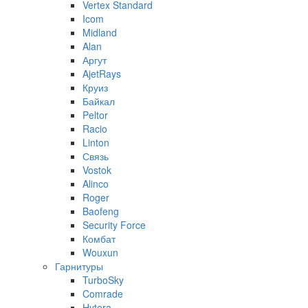
Vertex Standard
Icom
Midland
Alan
Аргут
AjetRays
Круиз
Байкал
Peltor
Racio
Linton
Связь
Vostok
Alinco
Roger
Baofeng
Security Force
Комбат
Wouxun
Гарнитуры
TurboSky
Comrade
Hytera