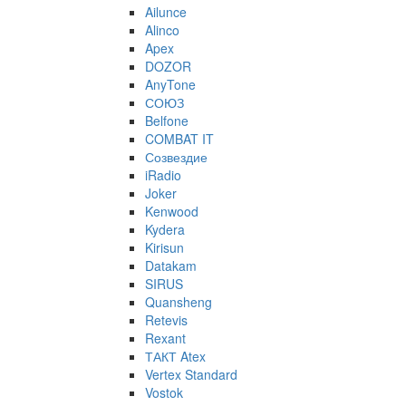
Ailunce
Alinco
Apex
DOZOR
AnyTone
СОЮЗ
Belfone
COMBAT IT
Созвездие
iRadio
Joker
Kenwood
Kydera
Kirisun
Datakam
SIRUS
Quansheng
Retevis
Rexant
ТАКТ Atex
Vertex Standard
Vostok