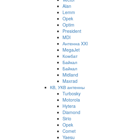
Alan
Lemm
Opek
Optim
President
MDI
Антенна XXI
MegaJet
Комбат
Байкал
Байкал
Midland
Maxrad
КВ, УКВ антенны
Turbosky
Motorola
Hytera
Diamond
Sirio
Opek
Comet
Yaesu