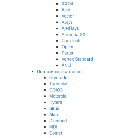
ICOM
Alan
Vector
Аргут
AjetRays
Антенна XXI
ComTech
Optim
Parus
Vertex Standard
ANLI
Портативные антенны
Comrade
Turbosky
СОЮЗ
Motorola
Hytera
Sirus
Alan
Diamond
MDI
Comet