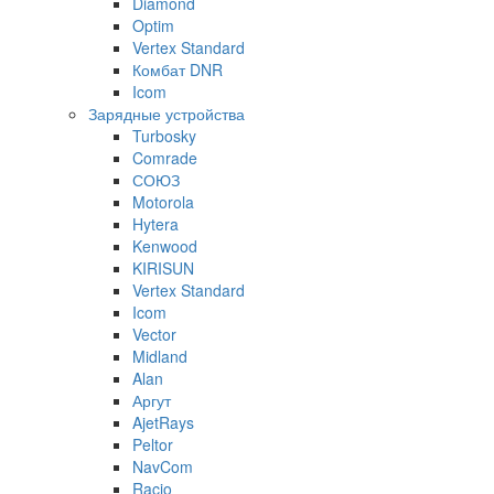
Diamond
Optim
Vertex Standard
Комбат DNR
Icom
Зарядные устройства
Turbosky
Comrade
СОЮЗ
Motorola
Hytera
Kenwood
KIRISUN
Vertex Standard
Icom
Vector
Midland
Alan
Аргут
AjetRays
Peltor
NavCom
Racio