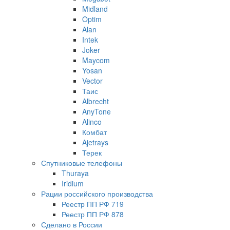
Midland
Optim
Alan
Intek
Joker
Maycom
Yosan
Vector
Таис
Albrecht
AnyTone
Alinco
Комбат
Ajetrays
Терек
Спутниковые телефоны
Thuraya
Iridium
Рации российского производства
Реестр ПП РФ 719
Реестр ПП РФ 878
Сделано в России