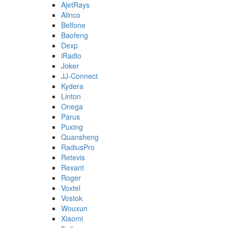
AjetRays
Alinco
Belfone
Baofeng
Dexp
iRadio
Joker
JJ-Connect
Kydera
Linton
Onega
Parus
Puxing
Quansheng
RadiusPro
Retevis
Rexant
Roger
Voxtel
Vostok
Wouxun
Xiaomi