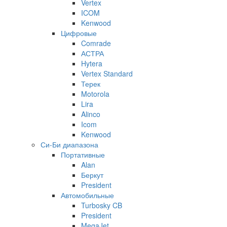
Vertex
ICOM
Kenwood
Цифровые
Comrade
АСТРА
Hytera
Vertex Standard
Терек
Motorola
Lira
Alinco
Icom
Kenwood
Си-Би диапазона
Портативные
Alan
Беркут
President
Автомобильные
Turbosky CB
President
MegaJet