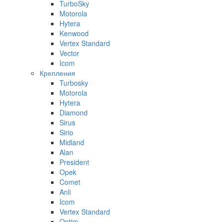
TurboSky
Motorola
Hytera
Kenwood
Vertex Standard
Vector
Icom
Крепления
Turbosky
Motorola
Hytera
Diamond
Sirus
Sirio
Midland
Alan
President
Opek
Comet
Anli
Icom
Vertex Standard
Optim