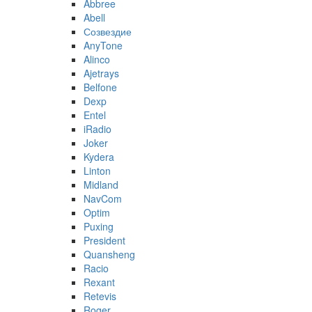
Abbree
Abell
Созвездие
AnyTone
Alinco
Ajetrays
Belfone
Dexp
Entel
iRadio
Joker
Kydera
Linton
Midland
NavCom
Optim
Puxing
President
Quansheng
Racio
Rexant
Retevis
Roger