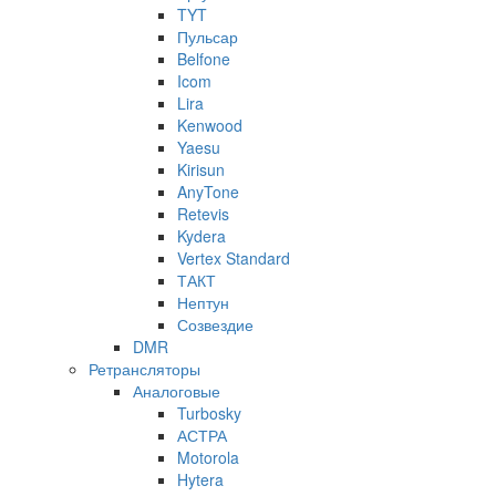
TYT
Пульсар
Belfone
Icom
Lira
Kenwood
Yaesu
Kirisun
AnyTone
Retevis
Kydera
Vertex Standard
ТАКТ
Нептун
Созвездие
DMR
Ретрансляторы
Аналоговые
Turbosky
АСТРА
Motorola
Hytera