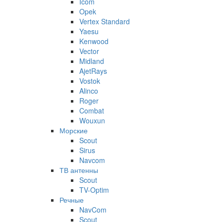
Icom
Opek
Vertex Standard
Yaesu
Kenwood
Vector
Midland
AjetRays
Vostok
Alinco
Roger
Combat
Wouxun
Морские
Scout
Sirus
Navcom
ТВ антенны
Scout
TV-Optim
Речные
NavCom
Scout