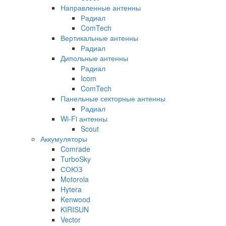
Направленные антенны
Радиал
ComTech
Вертикальные антенны
Радиал
Дипольные антенны
Радиал
Icom
ComTech
Панельные секторные антенны
Радиал
Wi-Fi антенны
Scout
Аккумуляторы
Comrade
TurboSky
СОЮЗ
Motorola
Hytera
Kenwood
KIRISUN
Vector