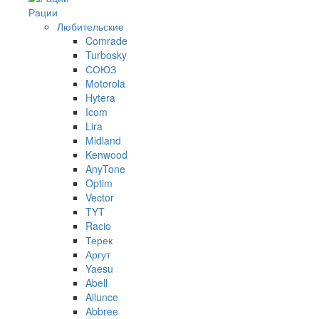
Рации
Любительские
Comrade
Turbosky
СОЮЗ
Motorola
Hytera
Icom
Lira
Midland
Kenwood
AnyTone
Optim
Vector
TYT
Racio
Терек
Аргут
Yaesu
Abell
Ailunce
Abbree