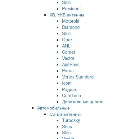
Sirio
President
КВ, УКВ антенны
Motorola
Diamond
Sirio
Opek
ANLI
Comet
Vector
AjetRays
Parus
Vertex Standard
Icom
Радиал
ComTech
Делители мощности
Автомобильные
Си-Би антенны
Turbosky
Sirus
Sirio
Vector