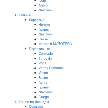
Icom
Alinco
NavCom
Речные
Бортовые
Нептун
Гранит
NavCom
Связь
Motorola MOTOTRBO
Портативные
Comrade
Turbosky
Vega
Vertex Standard
Vector
Бизон
Аргут
Гранит
NavCom
Onega
Рации по брендам
Comrade