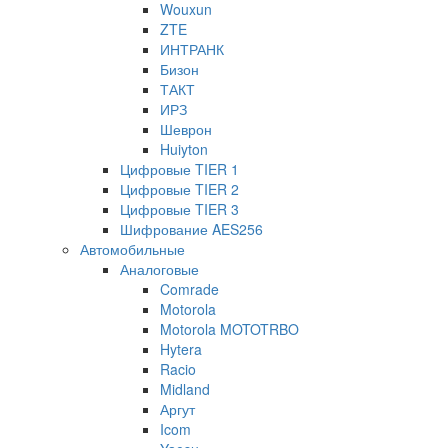
Wouxun
ZTE
ИНТРАНК
Бизон
ТАКТ
ИРЗ
Шеврон
Huiyton
Цифровые TIER 1
Цифровые TIER 2
Цифровые TIER 3
Шифрование AES256
Автомобильные
Аналоговые
Comrade
Motorola
Motorola MOTOTRBO
Hytera
Racio
Midland
Аргут
Icom