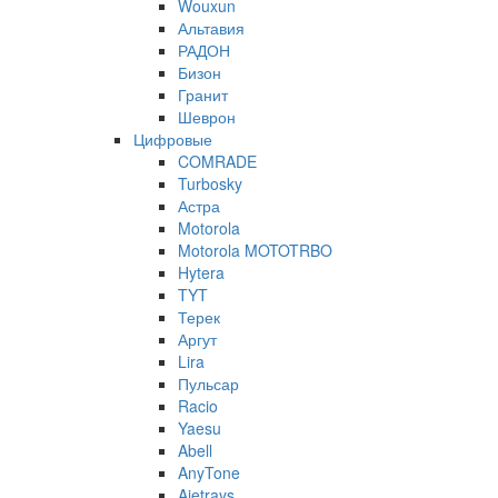
Wouxun
Альтавия
РАДОН
Бизон
Гранит
Шеврон
Цифровые
COMRADE
Turbosky
Астра
Motorola
Motorola MOTOTRBO
Hytera
TYT
Терек
Аргут
Lira
Пульсар
Racio
Yaesu
Abell
AnyTone
Ajetrays