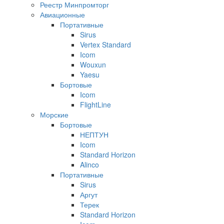
Реестр Минпромторг
Авиационные
Портативные
Sirus
Vertex Standard
Icom
Wouxun
Yaesu
Бортовые
Icom
FlightLine
Морские
Бортовые
НЕПТУН
Icom
Standard Horizon
Alinco
Портативные
Sirus
Аргут
Терек
Standard Horizon