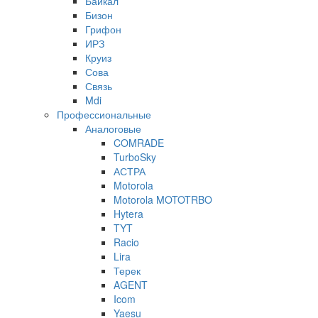
Байкал
Бизон
Грифон
ИРЗ
Круиз
Сова
Связь
Mdi
Профессиональные
Аналоговые
COMRADE
TurboSky
АСТРА
Motorola
Motorola MOTOTRBO
Hytera
TYT
Racio
Lira
Терек
AGENT
Icom
Yaesu