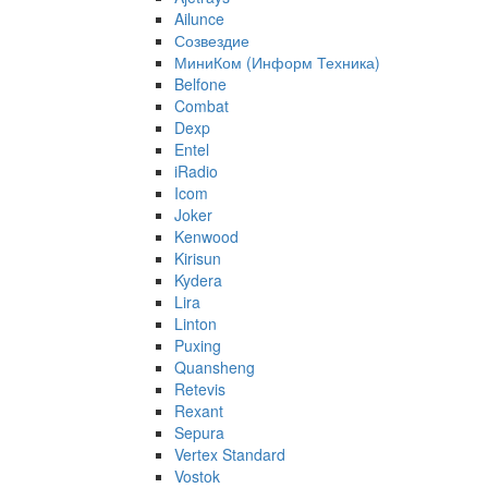
Ailunce
Созвездие
МиниКом (Информ Техника)
Belfone
Combat
Dexp
Entel
iRadio
Icom
Joker
Kenwood
Kirisun
Kydera
Lira
Linton
Puxing
Quansheng
Retevis
Rexant
Sepura
Vertex Standard
Vostok