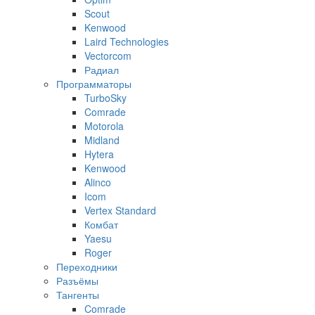
Scout
Kenwood
Laird Technologies
Vectorcom
Радиал
Программаторы
TurboSky
Comrade
Motorola
Midland
Hytera
Kenwood
Alinco
Icom
Vertex Standard
Комбат
Yaesu
Roger
Переходники
Разъёмы
Тангенты
Comrade