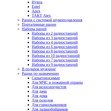
Hytera
Entel
Apex
ТАКТ Atex
Рации с системой шумоподавления
Портативные рации
Наборы раций
Наборы из 2 радиостанций
Наборы из 3 радиостанций
Наборы из 4 радиостанций
Наборы из 6 радиостанций
Наборы из 8 радиостанций
Наборы из 10 радиостанций
Наборы из 7 радиостанций
Наборы из 9 радиостанций
В подарок мужчине
Рации по назначению
Скрытоносимые
Для МЧС и пожарной охраны
Для велосипедистов
Для дачи
Для дома
Для походов
Для горнолыжников
Для дальнобойщиков