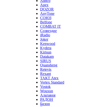
Alinco
Apex
DOZOR
AnyTone
СОЮЗ
Belfone
COMBAT IT
Созвездие
iRadio
Joker
Kenwood
Kydera
Kirisun
Datakam
SIRUS
Quansheng
Retevis
Rexant
ТАКТ Atex
Vertex Standard
Vostok
Wouxun
Альтавия
РАДОН
Бизон