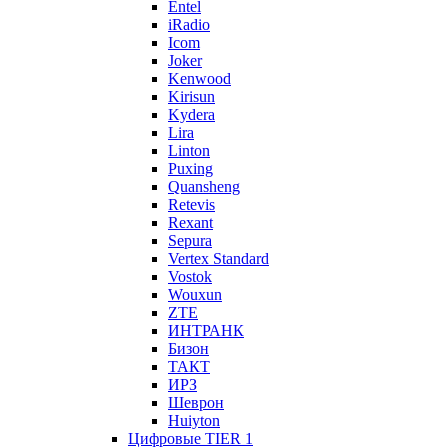
Entel
iRadio
Icom
Joker
Kenwood
Kirisun
Kydera
Lira
Linton
Puxing
Quansheng
Retevis
Rexant
Sepura
Vertex Standard
Vostok
Wouxun
ZTE
ИНТРАНК
Бизон
ТАКТ
ИРЗ
Шеврон
Huiyton
Цифровые TIER 1