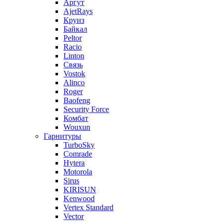
Аргут
AjetRays
Круиз
Байкал
Peltor
Racio
Linton
Связь
Vostok
Alinco
Roger
Baofeng
Security Force
Комбат
Wouxun
Гарнитуры
TurboSky
Comrade
Hytera
Motorola
Sirus
KIRISUN
Kenwood
Vertex Standard
Vector