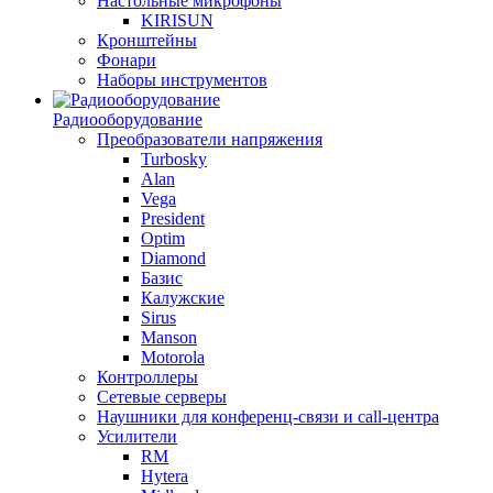
Настольные микрофоны
KIRISUN
Кронштейны
Фонари
Наборы инструментов
Радиооборудование
Преобразователи напряжения
Turbosky
Alan
Vega
President
Optim
Diamond
Базис
Калужские
Sirus
Manson
Motorola
Контроллеры
Сетевые серверы
Наушники для конференц-связи и call-центра
Усилители
RM
Hytera