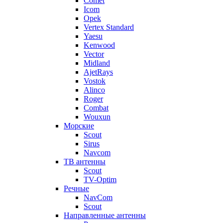
Comet
Icom
Opek
Vertex Standard
Yaesu
Kenwood
Vector
Midland
AjetRays
Vostok
Alinco
Roger
Combat
Wouxun
Морские
Scout
Sirus
Navcom
ТВ антенны
Scout
TV-Optim
Речные
NavCom
Scout
Направленные антенны