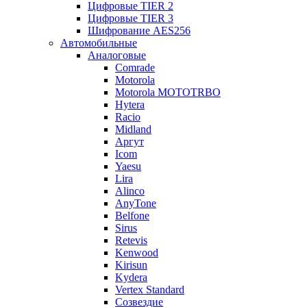
Цифровые TIER 2
Цифровые TIER 3
Шифрование AES256
Автомобильные
Аналоговые
Comrade
Motorola
Motorola MOTOTRBO
Hytera
Racio
Midland
Аргут
Icom
Yaesu
Lira
Alinco
AnyTone
Belfone
Sirus
Retevis
Kenwood
Kirisun
Kydera
Vertex Standard
Созвездие