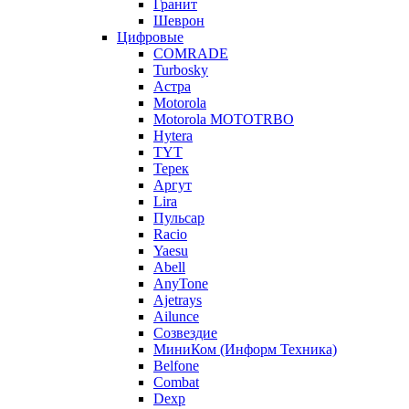
Гранит
Шеврон
Цифровые
COMRADE
Turbosky
Астра
Motorola
Motorola MOTOTRBO
Hytera
TYT
Терек
Аргут
Lira
Пульсар
Racio
Yaesu
Abell
AnyTone
Ajetrays
Ailunce
Созвездие
МиниКом (Информ Техника)
Belfone
Combat
Dexp