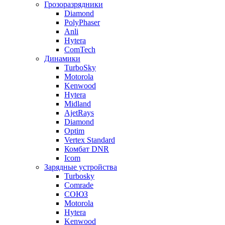
Грозоразрядники
Diamond
PolyPhaser
Anli
Hytera
ComTech
Динамики
TurboSky
Motorola
Kenwood
Hytera
Midland
AjetRays
Diamond
Optim
Vertex Standard
Комбат DNR
Icom
Зарядные устройства
Turbosky
Comrade
СОЮЗ
Motorola
Hytera
Kenwood