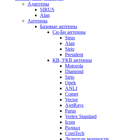
Адаптеры
SIRUS
Alan
Антенны
Базовые антенны
Си-Би антенны
Sirus
Alan
Sirio
President
КВ, УКВ антенны
Motorola
Diamond
Sirio
Opek
ANLI
Comet
Vector
AjetRays
Parus
Vertex Standard
Icom
Радиал
ComTech
Делители мощности