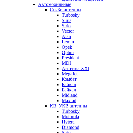
Автомобильные
Си-Би антенны
Turbosky
Sirus
Sirio
Vector
Alan
Lemm
Opek
Optim
President
MDI
Антенна XXI
MegaJet
Комбат
Байкал
Байкал
Midland
Maxrad
КВ, УКВ антенны
Turbosky
Motorola
Hytera
Diamond
Sirio