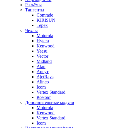
Разъёмы
Тангенты
Comrade
KIRISUN
Терек
Чехлы
Motorola
Hytera
Kenwood
Yaesu
Vector
Midland
Alan
Аргут
AjetRays
Alinco
Icom
Vertex Standard
Комбат
Дополнительные модули
Motorola
Kenwood
Vertex Standard
Icom