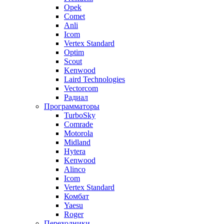
Opek
Comet
Anli
Icom
Vertex Standard
Optim
Scout
Kenwood
Laird Technologies
Vectorcom
Радиал
Программаторы
TurboSky
Comrade
Motorola
Midland
Hytera
Kenwood
Alinco
Icom
Vertex Standard
Комбат
Yaesu
Roger
Переходники