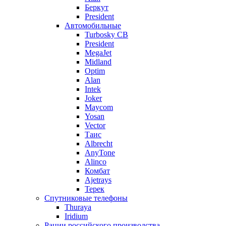
Беркут
President
Автомобильные
Turbosky CB
President
MegaJet
Midland
Optim
Alan
Intek
Joker
Maycom
Yosan
Vector
Таис
Albrecht
AnyTone
Alinco
Комбат
Ajetrays
Терек
Спутниковые телефоны
Thuraya
Iridium
Рации российского производства