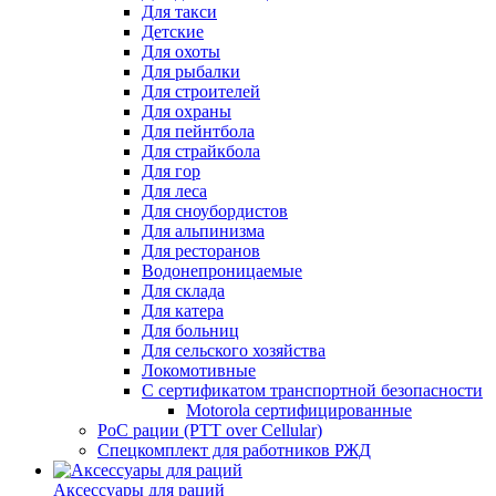
Для такси
Детские
Для охоты
Для рыбалки
Для строителей
Для охраны
Для пейнтбола
Для страйкбола
Для гор
Для леса
Для сноубордистов
Для альпинизма
Для ресторанов
Водонепроницаемые
Для склада
Для катера
Для больниц
Для сельского хозяйства
Локомотивные
С сертификатом транспортной безопасности
Motorola сертифицированные
PoC рации (PTT over Cellular)
Спецкомплект для работников РЖД
Аксессуары для раций