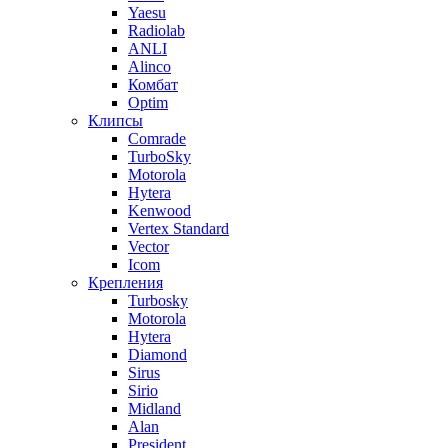
Yaesu
Radiolab
ANLI
Alinco
Комбат
Optim
Клипсы
Comrade
TurboSky
Motorola
Hytera
Kenwood
Vertex Standard
Vector
Icom
Крепления
Turbosky
Motorola
Hytera
Diamond
Sirus
Sirio
Midland
Alan
President