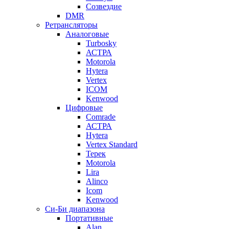
Созвездие
DMR
Ретрансляторы
Аналоговые
Turbosky
АСТРА
Motorola
Hytera
Vertex
ICOM
Kenwood
Цифровые
Comrade
АСТРА
Hytera
Vertex Standard
Терек
Motorola
Lira
Alinco
Icom
Kenwood
Си-Би диапазона
Портативные
Alan