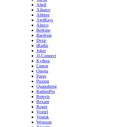
Abell
Ailunce
Abbree
AjetRays
Alinco
Belfone
Baofeng
Dexp
iRadio
Joker
JJ-Connect
Kydera
Linton
Onega
Parus
Puxing
Quansheng
RadiusPro
Retevis
Rexant
Roger
Voxtel
Vostok
Wouxun