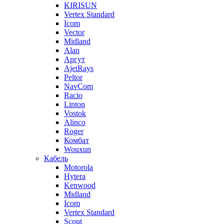
KIRISUN
Vertex Standard
Icom
Vector
Midland
Alan
Аргут
AjetRays
Peltor
NavCom
Racio
Linton
Vostok
Alinco
Roger
Комбат
Wouxun
Кабель
Motorola
Hytera
Kenwood
Midland
Icom
Vertex Standard
Scout