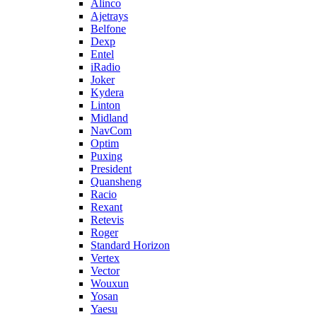
Alinco
Ajetrays
Belfone
Dexp
Entel
iRadio
Joker
Kydera
Linton
Midland
NavCom
Optim
Puxing
President
Quansheng
Racio
Rexant
Retevis
Roger
Standard Horizon
Vertex
Vector
Wouxun
Yosan
Yaesu