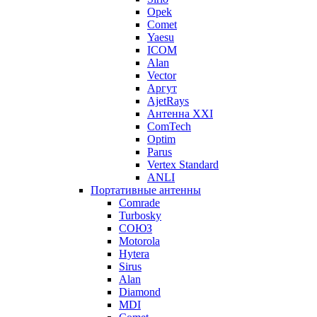
Opek
Comet
Yaesu
ICOM
Alan
Vector
Аргут
AjetRays
Антенна XXI
ComTech
Optim
Parus
Vertex Standard
ANLI
Портативные антенны
Comrade
Turbosky
СОЮЗ
Motorola
Hytera
Sirus
Alan
Diamond
MDI