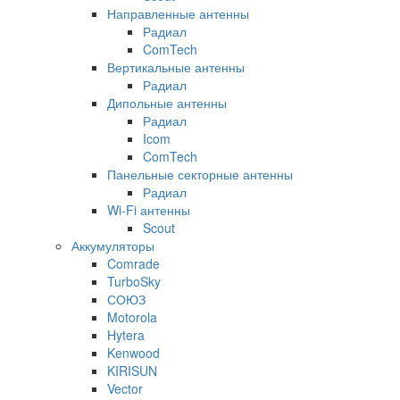
Направленные антенны
Радиал
ComTech
Вертикальные антенны
Радиал
Дипольные антенны
Радиал
Icom
ComTech
Панельные секторные антенны
Радиал
Wi-Fi антенны
Scout
Аккумуляторы
Comrade
TurboSky
СОЮЗ
Motorola
Hytera
Kenwood
KIRISUN
Vector