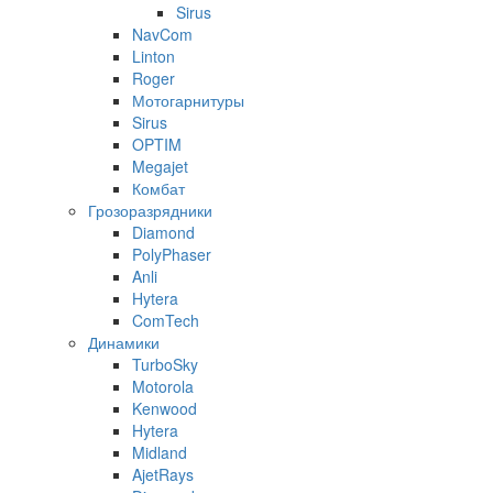
Sirus
NavCom
Linton
Roger
Мотогарнитуры
Sirus
OPTIM
Megajet
Комбат
Грозоразрядники
Diamond
PolyPhaser
Anli
Hytera
ComTech
Динамики
TurboSky
Motorola
Kenwood
Hytera
Midland
AjetRays