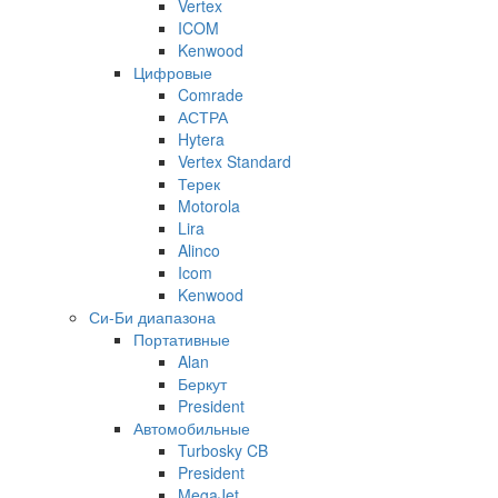
Vertex
ICOM
Kenwood
Цифровые
Comrade
АСТРА
Hytera
Vertex Standard
Терек
Motorola
Lira
Alinco
Icom
Kenwood
Си-Би диапазона
Портативные
Alan
Беркут
President
Автомобильные
Turbosky CB
President
MegaJet