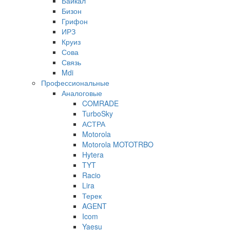
Байкал
Бизон
Грифон
ИРЗ
Круиз
Сова
Связь
Mdi
Профессиональные
Аналоговые
COMRADE
TurboSky
АСТРА
Motorola
Motorola MOTOTRBO
Hytera
TYT
Racio
Lira
Терек
AGENT
Icom
Yaesu