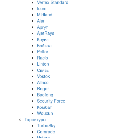
Vertex Standard
Icom
Midland
Alan
Аргут
AjetRays
Круиз
Байкал
Peltor
Racio
Linton
Связь
Vostok
Alinco
Roger
Baofeng
Security Force
Комбат
Wouxun
Гарнитуры
TurboSky
Comrade
Hytera