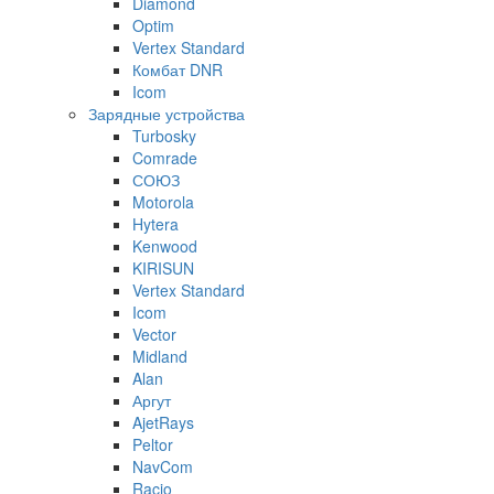
Diamond
Optim
Vertex Standard
Комбат DNR
Icom
Зарядные устройства
Turbosky
Comrade
СОЮЗ
Motorola
Hytera
Kenwood
KIRISUN
Vertex Standard
Icom
Vector
Midland
Alan
Аргут
AjetRays
Peltor
NavCom
Racio