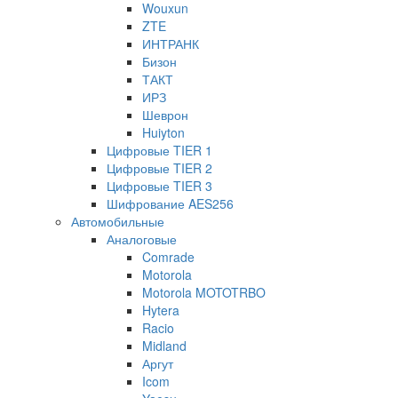
Wouxun
ZTE
ИНТРАНК
Бизон
ТАКТ
ИРЗ
Шеврон
Huiyton
Цифровые TIER 1
Цифровые TIER 2
Цифровые TIER 3
Шифрование AES256
Автомобильные
Аналоговые
Comrade
Motorola
Motorola MOTOTRBO
Hytera
Racio
Midland
Аргут
Icom