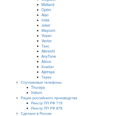
Midland
Optim
Alan
Intek
Joker
Maycom
Yosan
Vector
Таис
Albrecht
AnyTone
Alinco
Комбат
Ajetrays
Терек
Спутниковые телефоны
Thuraya
Iridium
Рации российского производства
Реестр ПП РФ 719
Реестр ПП РФ 878
Сделано в России