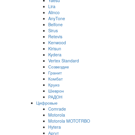
Yaesu
Lira
Alinco
AnyTone
Belfone
Sirus
Retevis
Kenwood
Kirisun
Kydera
Vertex Standard
Созвездие
Гранит
Комбат
Круиз
Шеврон
РАДОН
Цифровые
Comrade
Motorola
Motorola MOTOTRBO
Hytera
Аргут