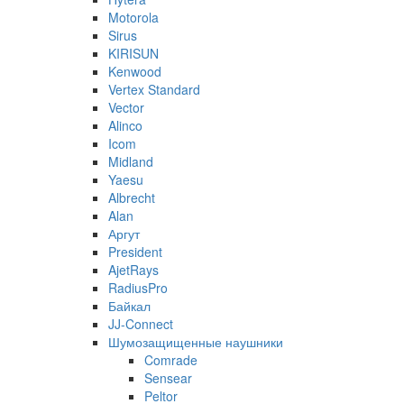
Motorola
Sirus
KIRISUN
Kenwood
Vertex Standard
Vector
Alinco
Icom
Midland
Yaesu
Albrecht
Alan
Аргут
President
AjetRays
RadiusPro
Байкал
JJ-Connect
Шумозащищенные наушники
Comrade
Sensear
Peltor