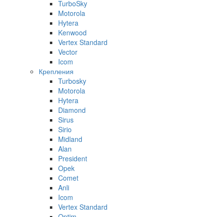
TurboSky
Motorola
Hytera
Kenwood
Vertex Standard
Vector
Icom
Крепления
Turbosky
Motorola
Hytera
Diamond
Sirus
Sirio
Midland
Alan
President
Opek
Comet
Anli
Icom
Vertex Standard
Optim