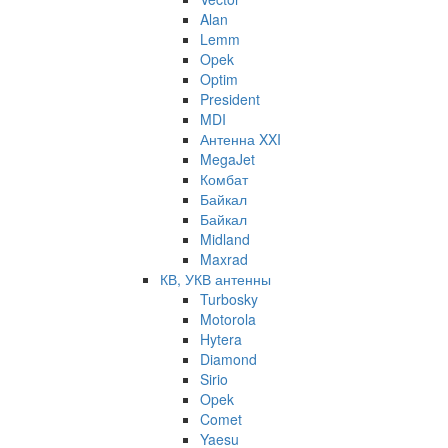
Alan
Lemm
Opek
Optim
President
MDI
Антенна XXI
MegaJet
Комбат
Байкал
Байкал
Midland
Maxrad
КВ, УКВ антенны
Turbosky
Motorola
Hytera
Diamond
Sirio
Opek
Comet
Yaesu