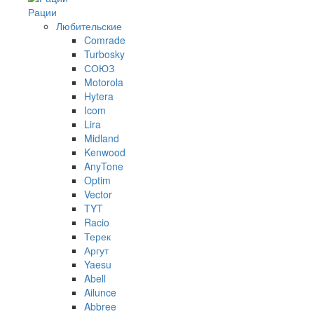
Рации
Любительские
Comrade
Turbosky
СОЮЗ
Motorola
Hytera
Icom
Lira
Midland
Kenwood
AnyTone
Optim
Vector
TYT
Racio
Терек
Аргут
Yaesu
Abell
Ailunce
Abbree