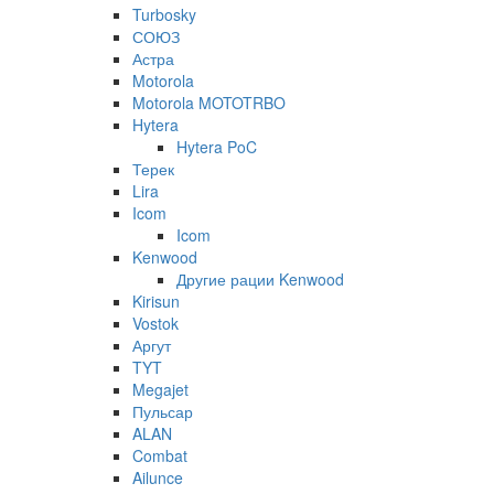
Turbosky
СОЮЗ
Астра
Motorola
Motorola MOTOTRBO
Hytera
Hytera PoC
Терек
Lira
Icom
Icom
Kenwood
Другие рации Kenwood
Kirisun
Vostok
Аргут
TYT
Megajet
Пульсар
ALAN
Combat
Ailunce