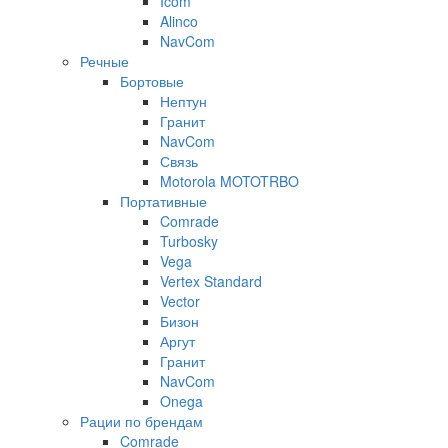
Icom
Alinco
NavCom
Речные
Бортовые
Нептун
Гранит
NavCom
Связь
Motorola MOTOTRBO
Портативные
Comrade
Turbosky
Vega
Vertex Standard
Vector
Бизон
Аргут
Гранит
NavCom
Onega
Рации по брендам
Comrade