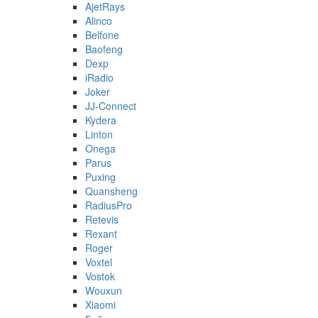
AjetRays
Alinco
Belfone
Baofeng
Dexp
iRadio
Joker
JJ-Connect
Kydera
Linton
Onega
Parus
Puxing
Quansheng
RadiusPro
Retevis
Rexant
Roger
Voxtel
Vostok
Wouxun
Xiaomi