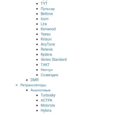
TYT
Пульсар
Belfone
Icom
Lira
Kenwood
Yaesu
Kirisun
AnyTone
Retevis
Kydera
Vertex Standard
ТАКТ
Нептун
Созвездие
DMR
Ретрансляторы
Аналоговые
Turbosky
АСТРА
Motorola
Hytera