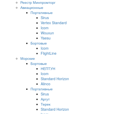
Реестр Минпромторг
Авиационные
Портативные
Sirus
Vertex Standard
Icom
Wouxun
Yaesu
Бортовые
Icom
FlightLine
Морские
Бортовые
НЕПТУН
Icom
Standard Horizon
Alinco
Портативные
Sirus
Аргут
Терек
Standard Horizon