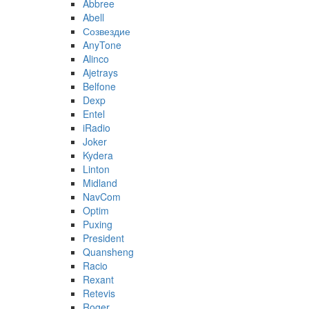
Abbree
Abell
Созвездие
AnyTone
Alinco
Ajetrays
Belfone
Dexp
Entel
iRadio
Joker
Kydera
Linton
Midland
NavCom
Optim
Puxing
President
Quansheng
Racio
Rexant
Retevis
Roger