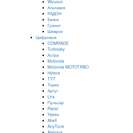
Wouxun
Альтавия
РАДОН
Бизон
Гранит
Шеврон
Цифровые
COMRADE
Turbosky
Астра
Motorola
Motorola MOTOTRBO
Hytera
TYT
Терек
Аргут
Lira
Пульсар
Racio
Yaesu
Abell
AnyTone
Ajetrays