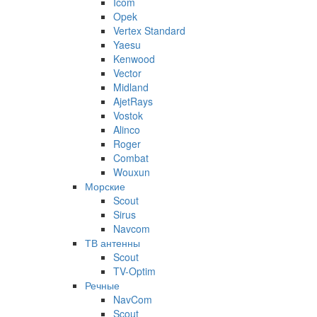
Icom
Opek
Vertex Standard
Yaesu
Kenwood
Vector
Midland
AjetRays
Vostok
Alinco
Roger
Combat
Wouxun
Морские
Scout
Sirus
Navcom
ТВ антенны
Scout
TV-Optim
Речные
NavCom
Scout