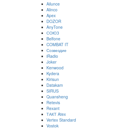
Ailunce
Alinco
Apex
DOZOR
AnyTone
СОЮЗ
Belfone
COMBAT IT
Созвездие
iRadio
Joker
Kenwood
Kydera
Kirisun
Datakam
SIRUS
Quansheng
Retevis
Rexant
ТАКТ Atex
Vertex Standard
Vostok