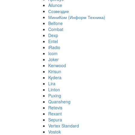
Ailunce
Созвездие
МиниКом (Информ Техника)
Belfone
Combat
Dexp
Entel
iRadio
Icom
Joker
Kenwood
Kirisun
Kydera
Lira
Linton
Puxing
Quansheng
Retevis
Rexant
Sepura
Vertex Standard
Vostok