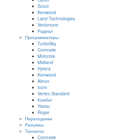
Scout
Kenwood
Laird Technologies
Vectorcom
Радиал
Программаторы
TurboSky
Comrade
Motorola
Midland
Hytera
Kenwood
Alinco
Icom
Vertex Standard
Комбат
Yaesu
Roger
Переходники
Разъёмы
Тангенты
Comrade