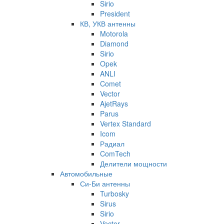
Sirio
President
КВ, УКВ антенны
Motorola
Diamond
Sirio
Opek
ANLI
Comet
Vector
AjetRays
Parus
Vertex Standard
Icom
Радиал
ComTech
Делители мощности
Автомобильные
Си-Би антенны
Turbosky
Sirus
Sirio
Vector