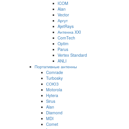
ICOM
Alan
Vector
Аргут
AjetRays
Антенна XXI
ComTech
Optim
Parus
Vertex Standard
ANLI
Портативные антенны
Comrade
Turbosky
СОЮЗ
Motorola
Hytera
Sirus
Alan
Diamond
MDI
Comet