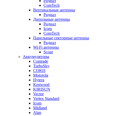
Радиал
ComTech
Вертикальные антенны
Радиал
Дипольные антенны
Радиал
Icom
ComTech
Панельные секторные антенны
Радиал
Wi-Fi антенны
Scout
Аккумуляторы
Comrade
TurboSky
СОЮЗ
Motorola
Hytera
Kenwood
KIRISUN
Vector
Vertex Standard
Icom
Midland
Alan