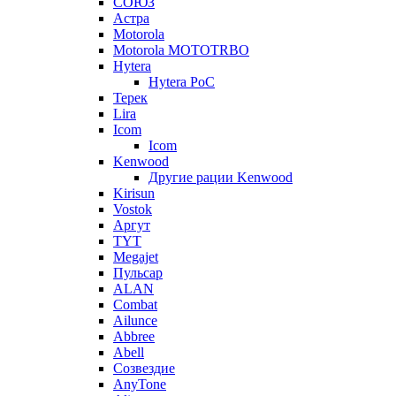
СОЮЗ
Астра
Motorola
Motorola MOTOTRBO
Hytera
Hytera PoC
Терек
Lira
Icom
Icom
Kenwood
Другие рации Kenwood
Kirisun
Vostok
Аргут
TYT
Megajet
Пульсар
ALAN
Combat
Ailunce
Abbree
Abell
Созвездие
AnyTone