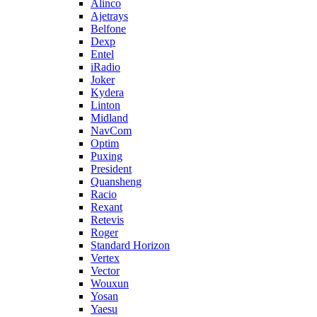
Alinco
Ajetrays
Belfone
Dexp
Entel
iRadio
Joker
Kydera
Linton
Midland
NavCom
Optim
Puxing
President
Quansheng
Racio
Rexant
Retevis
Roger
Standard Horizon
Vertex
Vector
Wouxun
Yosan
Yaesu