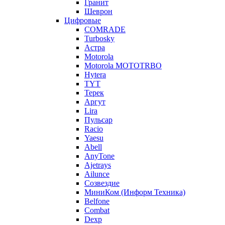
Гранит
Шеврон
Цифровые
COMRADE
Turbosky
Астра
Motorola
Motorola MOTOTRBO
Hytera
TYT
Терек
Аргут
Lira
Пульсар
Racio
Yaesu
Abell
AnyTone
Ajetrays
Ailunce
Созвездие
МиниКом (Информ Техника)
Belfone
Combat
Dexp