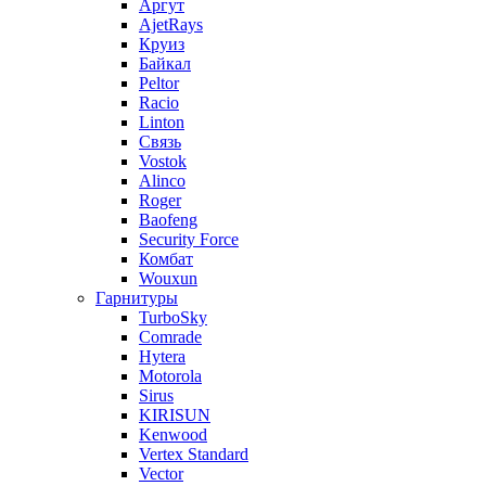
Аргут
AjetRays
Круиз
Байкал
Peltor
Racio
Linton
Связь
Vostok
Alinco
Roger
Baofeng
Security Force
Комбат
Wouxun
Гарнитуры
TurboSky
Comrade
Hytera
Motorola
Sirus
KIRISUN
Kenwood
Vertex Standard
Vector