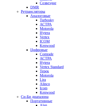
Созвездие
DMR
Ретрансляторы
Аналоговые
Turbosky
АСТРА
Motorola
Hytera
Vertex
ICOM
Kenwood
Цифровые
Comrade
АСТРА
Hytera
Vertex Standard
Терек
Motorola
Lira
Alinco
Icom
Kenwood
Си-Би диапазона
Портативные
Alan