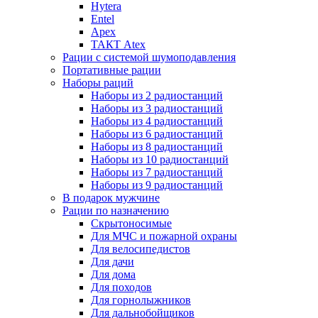
Hytera
Entel
Apex
ТАКТ Atex
Рации с системой шумоподавления
Портативные рации
Наборы раций
Наборы из 2 радиостанций
Наборы из 3 радиостанций
Наборы из 4 радиостанций
Наборы из 6 радиостанций
Наборы из 8 радиостанций
Наборы из 10 радиостанций
Наборы из 7 радиостанций
Наборы из 9 радиостанций
В подарок мужчине
Рации по назначению
Скрытоносимые
Для МЧС и пожарной охраны
Для велосипедистов
Для дачи
Для дома
Для походов
Для горнолыжников
Для дальнобойщиков