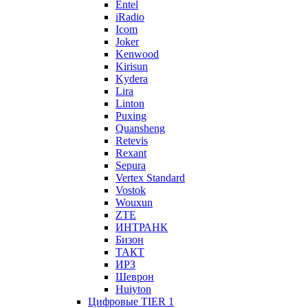
Entel
iRadio
Icom
Joker
Kenwood
Kirisun
Kydera
Lira
Linton
Puxing
Quansheng
Retevis
Rexant
Sepura
Vertex Standard
Vostok
Wouxun
ZTE
ИНТРАНК
Бизон
ТАКТ
ИРЗ
Шеврон
Huiyton
Цифровые TIER 1