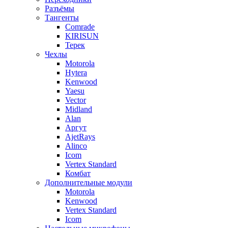
Разъёмы
Тангенты
Comrade
KIRISUN
Терек
Чехлы
Motorola
Hytera
Kenwood
Yaesu
Vector
Midland
Alan
Аргут
AjetRays
Alinco
Icom
Vertex Standard
Комбат
Дополнительные модули
Motorola
Kenwood
Vertex Standard
Icom