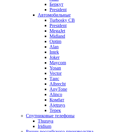
Беркут
President
Автомобильные
Turbosky CB
President
MegaJet
Midland
Optim
Alan
Intek
Joker
Maycom
Yosan
Vector
Таис
Albrecht
AnyTone
Alinco
Комбат
Ajetrays
Терек
Спутниковые телефоны
Thuraya
Iridium
Рации российского производства