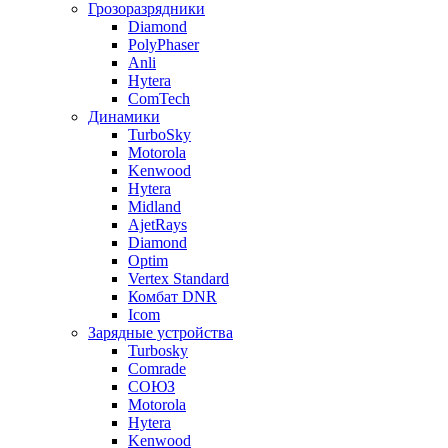
Грозоразрядники
Diamond
PolyPhaser
Anli
Hytera
ComTech
Динамики
TurboSky
Motorola
Kenwood
Hytera
Midland
AjetRays
Diamond
Optim
Vertex Standard
Комбат DNR
Icom
Зарядные устройства
Turbosky
Comrade
СОЮЗ
Motorola
Hytera
Kenwood