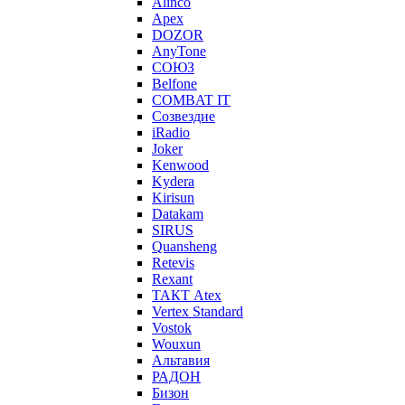
Alinco
Apex
DOZOR
AnyTone
СОЮЗ
Belfone
COMBAT IT
Созвездие
iRadio
Joker
Kenwood
Kydera
Kirisun
Datakam
SIRUS
Quansheng
Retevis
Rexant
ТАКТ Atex
Vertex Standard
Vostok
Wouxun
Альтавия
РАДОН
Бизон