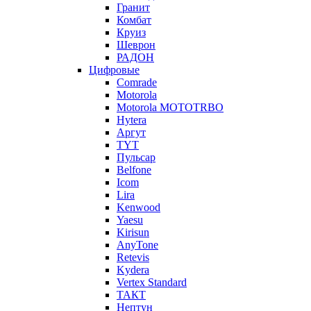
Гранит
Комбат
Круиз
Шеврон
РАДОН
Цифровые
Comrade
Motorola
Motorola MOTOTRBO
Hytera
Аргут
TYT
Пульсар
Belfone
Icom
Lira
Kenwood
Yaesu
Kirisun
AnyTone
Retevis
Kydera
Vertex Standard
ТАКТ
Нептун