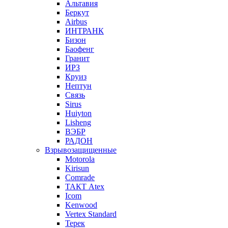
Альтавия
Беркут
Airbus
ИНТРАНК
Бизон
Баофенг
Гранит
ИРЗ
Круиз
Нептун
Связь
Sirus
Huiyton
Lisheng
ВЭБР
РАДОН
Взрывозащищенные
Motorola
Kirisun
Comrade
ТАКТ Atex
Icom
Kenwood
Vertex Standard
Терек