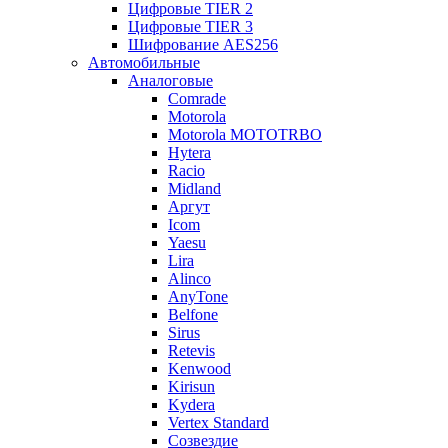
Цифровые TIER 2
Цифровые TIER 3
Шифрование AES256
Автомобильные
Аналоговые
Comrade
Motorola
Motorola MOTOTRBO
Hytera
Racio
Midland
Аргут
Icom
Yaesu
Lira
Alinco
AnyTone
Belfone
Sirus
Retevis
Kenwood
Kirisun
Kydera
Vertex Standard
Созвездие