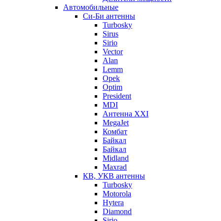
Автомобильные
Си-Би антенны
Turbosky
Sirus
Sirio
Vector
Alan
Lemm
Opek
Optim
President
MDI
Антенна XXI
MegaJet
Комбат
Байкал
Байкал
Midland
Maxrad
КВ, УКВ антенны
Turbosky
Motorola
Hytera
Diamond
Sirio