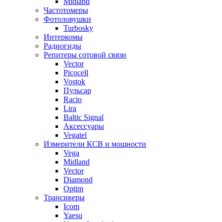
Midland
Частотомеры
Фотоловушки
Turbosky
Интеркомы
Радиогиды
Репитеры сотовой связи
Vector
Picocell
Vostok
Пульсар
Racio
Lira
Baltic Signal
Аксессуары
Vegatel
Измерители КСВ и мощности
Vega
Midland
Vector
Diamond
Optim
Трансиверы
Icom
Yaesu