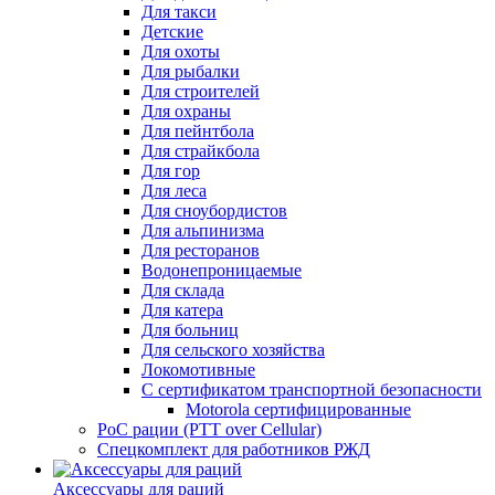
Для такси
Детские
Для охоты
Для рыбалки
Для строителей
Для охраны
Для пейнтбола
Для страйкбола
Для гор
Для леса
Для сноубордистов
Для альпинизма
Для ресторанов
Водонепроницаемые
Для склада
Для катера
Для больниц
Для сельского хозяйства
Локомотивные
С сертификатом транспортной безопасности
Motorola сертифицированные
PoC рации (PTT over Cellular)
Спецкомплект для работников РЖД
Аксессуары для раций