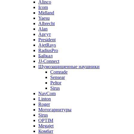
Alinco
Icom
Midland
Yaesu
Albrecht
Alan
Аргут
President
AjetRays
RadiusPro
Байкал
JJ-Connect
Шумозащищенные наушники
Comrade
Sensear
Peltor
Sirus
NavCom
Linton
Roger
Мотогарнитуры
Sirus
OPTIM
Megajet
Комбат