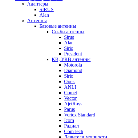
Адаптеры
SIRUS
Alan
Антенны
Базовые антенны
Си-Би антенны
Sirus
Alan
Sirio
President
КВ, УКВ антенны
Motorola
Diamond
Sirio
Opek
ANLI
Comet
Vector
AjetRays
Parus
Vertex Standard
Icom
Радиал
ComTech
Делители мощности