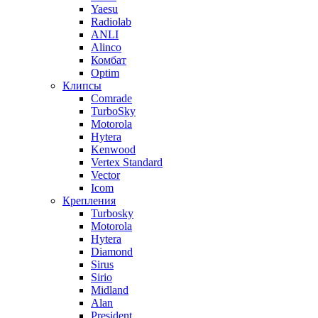
Yaesu
Radiolab
ANLI
Alinco
Комбат
Optim
Клипсы
Comrade
TurboSky
Motorola
Hytera
Kenwood
Vertex Standard
Vector
Icom
Крепления
Turbosky
Motorola
Hytera
Diamond
Sirus
Sirio
Midland
Alan
President