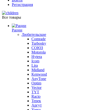
Войти
Регистрация
Все товары
Рации
Любительские
Comrade
Turbosky
СОЮЗ
Motorola
Hytera
Icom
Lira
Midland
Kenwood
AnyTone
Optim
Vector
TYT
Racio
Терек
Аргут
Yaesu