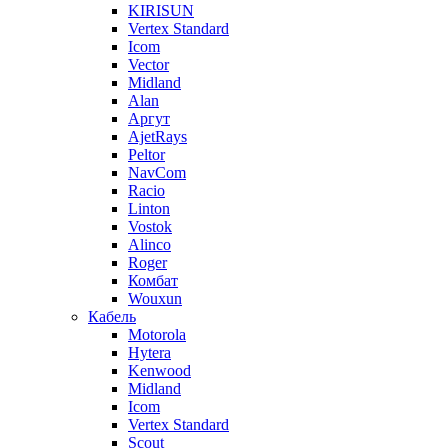
KIRISUN
Vertex Standard
Icom
Vector
Midland
Alan
Аргут
AjetRays
Peltor
NavCom
Racio
Linton
Vostok
Alinco
Roger
Комбат
Wouxun
Кабель
Motorola
Hytera
Kenwood
Midland
Icom
Vertex Standard
Scout