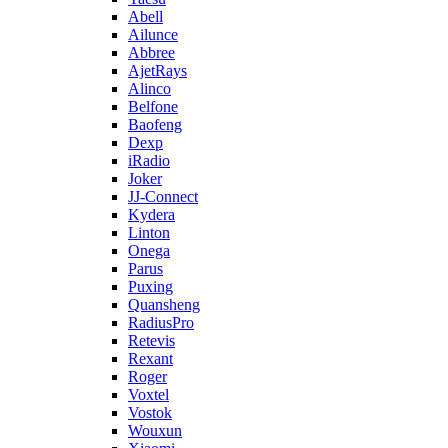
Abell
Ailunce
Abbree
AjetRays
Alinco
Belfone
Baofeng
Dexp
iRadio
Joker
JJ-Connect
Kydera
Linton
Onega
Parus
Puxing
Quansheng
RadiusPro
Retevis
Rexant
Roger
Voxtel
Vostok
Wouxun