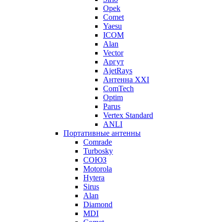
Opek
Comet
Yaesu
ICOM
Alan
Vector
Аргут
AjetRays
Антенна XXI
ComTech
Optim
Parus
Vertex Standard
ANLI
Портативные антенны
Comrade
Turbosky
СОЮЗ
Motorola
Hytera
Sirus
Alan
Diamond
MDI