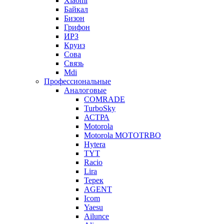
Xiaomi
Байкал
Бизон
Грифон
ИРЗ
Круиз
Сова
Связь
Mdi
Профессиональные
Аналоговые
COMRADE
TurboSky
АСТРА
Motorola
Motorola MOTOTRBO
Hytera
TYT
Racio
Lira
Терек
AGENT
Icom
Yaesu
Ailunce