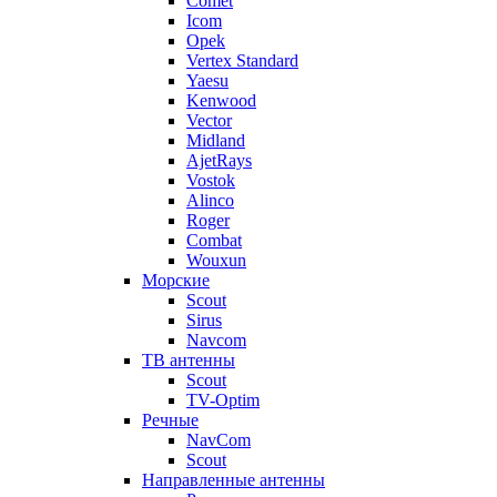
Comet
Icom
Opek
Vertex Standard
Yaesu
Kenwood
Vector
Midland
AjetRays
Vostok
Alinco
Roger
Combat
Wouxun
Морские
Scout
Sirus
Navcom
ТВ антенны
Scout
TV-Optim
Речные
NavCom
Scout
Направленные антенны