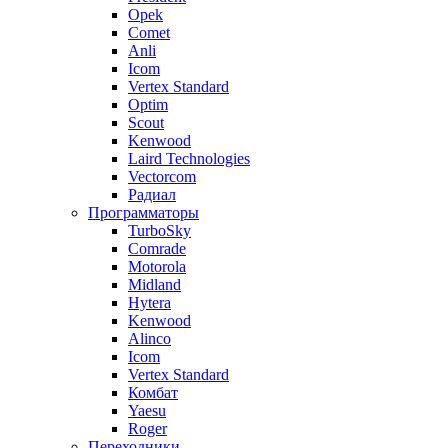
Opek
Comet
Anli
Icom
Vertex Standard
Optim
Scout
Kenwood
Laird Technologies
Vectorcom
Радиал
Программаторы
TurboSky
Comrade
Motorola
Midland
Hytera
Kenwood
Alinco
Icom
Vertex Standard
Комбат
Yaesu
Roger
Переходники