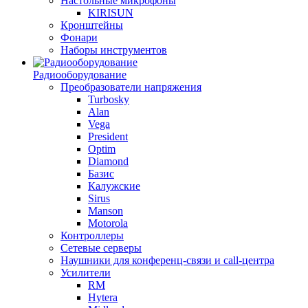
Настольные микрофоны
KIRISUN
Кронштейны
Фонари
Наборы инструментов
Радиооборудование
Преобразователи напряжения
Turbosky
Alan
Vega
President
Optim
Diamond
Базис
Калужские
Sirus
Manson
Motorola
Контроллеры
Сетевые серверы
Наушники для конференц-связи и call-центра
Усилители
RM
Hytera