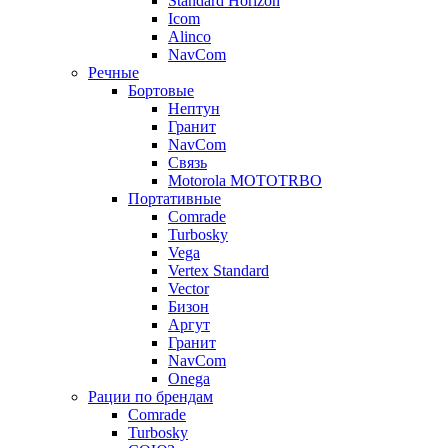
Standard Horizon
Icom
Alinco
NavCom
Речные
Бортовые
Нептун
Гранит
NavCom
Связь
Motorola MOTOTRBO
Портативные
Comrade
Turbosky
Vega
Vertex Standard
Vector
Бизон
Аргут
Гранит
NavCom
Onega
Рации по брендам
Comrade
Turbosky