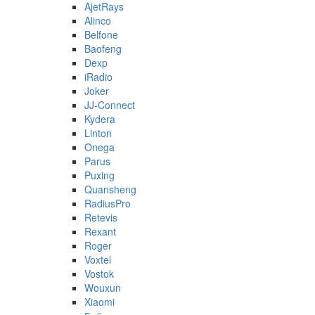
AjetRays
Alinco
Belfone
Baofeng
Dexp
iRadio
Joker
JJ-Connect
Kydera
Linton
Onega
Parus
Puxing
Quansheng
RadiusPro
Retevis
Rexant
Roger
Voxtel
Vostok
Wouxun
Xiaomi