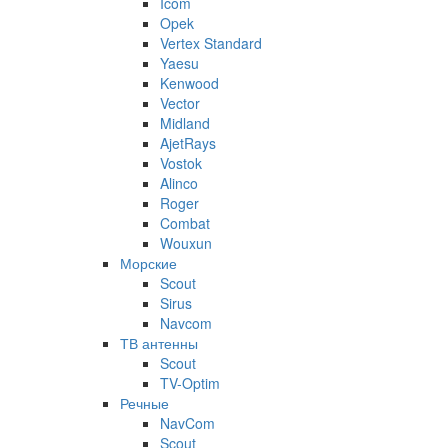
Icom
Opek
Vertex Standard
Yaesu
Kenwood
Vector
Midland
AjetRays
Vostok
Alinco
Roger
Combat
Wouxun
Морские
Scout
Sirus
Navcom
ТВ антенны
Scout
TV-Optim
Речные
NavCom
Scout