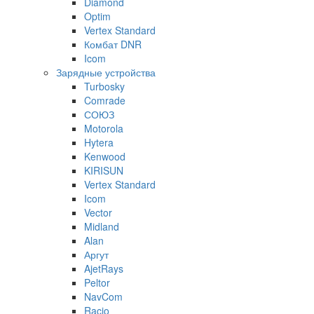
Diamond
Optim
Vertex Standard
Комбат DNR
Icom
Зарядные устройства
Turbosky
Comrade
СОЮЗ
Motorola
Hytera
Kenwood
KIRISUN
Vertex Standard
Icom
Vector
Midland
Alan
Аргут
AjetRays
Peltor
NavCom
Racio