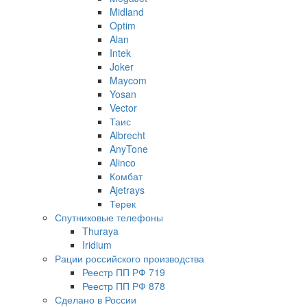
Midland
Optim
Alan
Intek
Joker
Maycom
Yosan
Vector
Таис
Albrecht
AnyTone
Alinco
Комбат
Ajetrays
Терек
Спутниковые телефоны
Thuraya
Iridium
Рации российского производства
Реестр ПП РФ 719
Реестр ПП РФ 878
Сделано в России