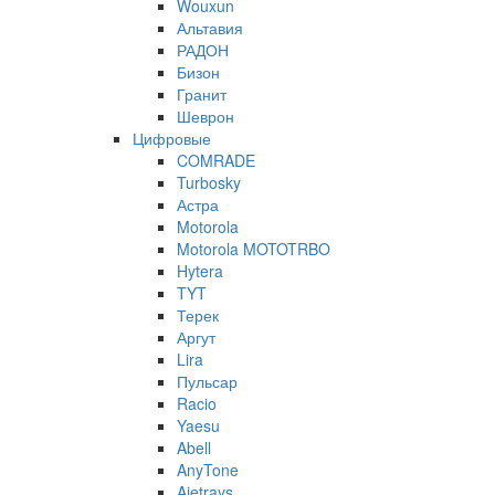
Wouxun
Альтавия
РАДОН
Бизон
Гранит
Шеврон
Цифровые
COMRADE
Turbosky
Астра
Motorola
Motorola MOTOTRBO
Hytera
TYT
Терек
Аргут
Lira
Пульсар
Racio
Yaesu
Abell
AnyTone
Ajetrays