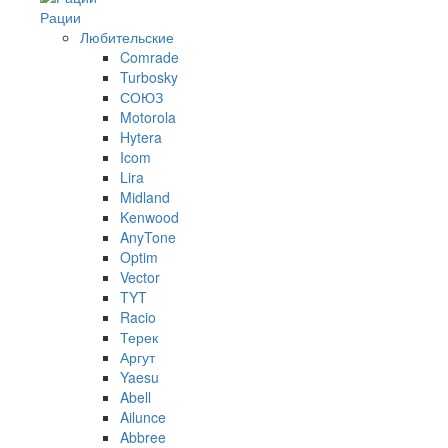
Рации
Любительские
Comrade
Turbosky
СОЮЗ
Motorola
Hytera
Icom
Lira
Midland
Kenwood
AnyTone
Optim
Vector
TYT
Racio
Терек
Аргут
Yaesu
Abell
Ailunce
Abbree