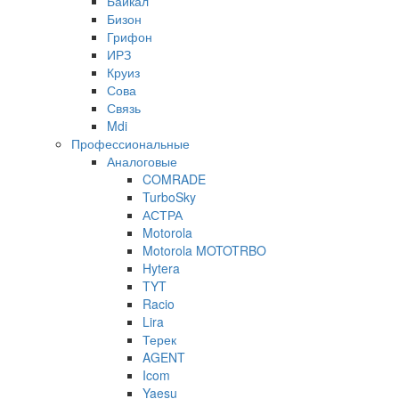
Байкал
Бизон
Грифон
ИРЗ
Круиз
Сова
Связь
Mdi
Профессиональные
Аналоговые
COMRADE
TurboSky
АСТРА
Motorola
Motorola MOTOTRBO
Hytera
TYT
Racio
Lira
Терек
AGENT
Icom
Yaesu