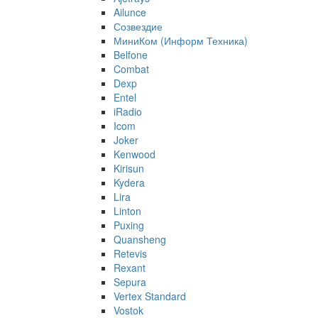
Ailunce
Созвездие
МиниКом (Информ Техника)
Belfone
Combat
Dexp
Entel
iRadio
Icom
Joker
Kenwood
Kirisun
Kydera
Lira
Linton
Puxing
Quansheng
Retevis
Rexant
Sepura
Vertex Standard
Vostok