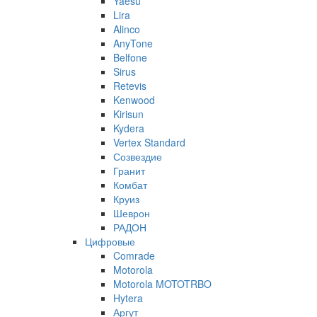
Yaesu
Lira
Alinco
AnyTone
Belfone
Sirus
Retevis
Kenwood
Kirisun
Kydera
Vertex Standard
Созвездие
Гранит
Комбат
Круиз
Шеврон
РАДОН
Цифровые
Comrade
Motorola
Motorola MOTOTRBO
Hytera
Аргут