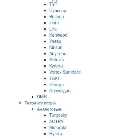
TYT
Пульсар
Belfone
Icom
Lira
Kenwood
Yaesu
Kirisun
AnyTone
Retevis
Kydera
Vertex Standard
ТАКТ
Нептун
Созвездие
DMR
Ретрансляторы
Аналоговые
Turbosky
АСТРА
Motorola
Hytera