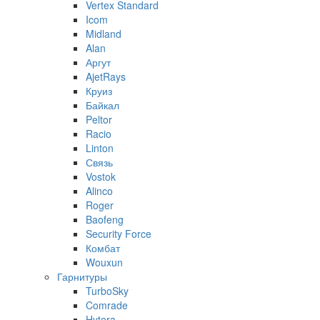
Vertex Standard
Icom
Midland
Alan
Аргут
AjetRays
Круиз
Байкал
Peltor
Racio
Linton
Связь
Vostok
Alinco
Roger
Baofeng
Security Force
Комбат
Wouxun
Гарнитуры
TurboSky
Comrade
Hytera