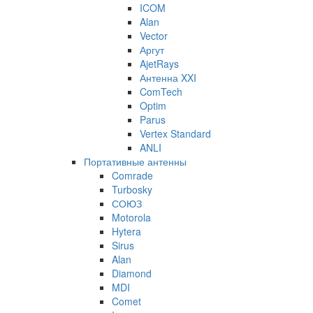
ICOM
Alan
Vector
Аргут
AjetRays
Антенна XXI
ComTech
Optim
Parus
Vertex Standard
ANLI
Портативные антенны
Comrade
Turbosky
СОЮЗ
Motorola
Hytera
Sirus
Alan
Diamond
MDI
Comet