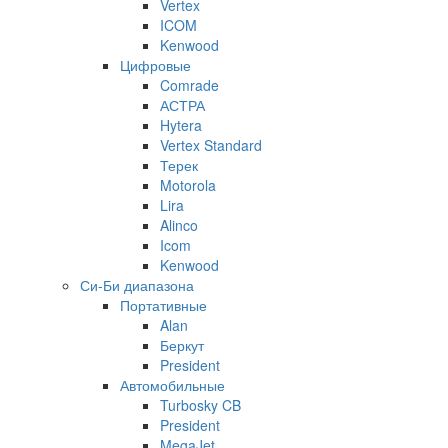
Vertex
ICOM
Kenwood
Цифровые
Comrade
АСТРА
Hytera
Vertex Standard
Терек
Motorola
Lira
Alinco
Icom
Kenwood
Си-Би диапазона
Портативные
Alan
Беркут
President
Автомобильные
Turbosky CB
President
MegaJet