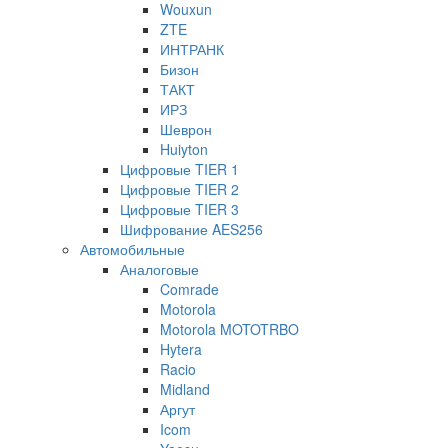
Wouxun
ZTE
ИНТРАНК
Бизон
ТАКТ
ИРЗ
Шеврон
Huiyton
Цифровые TIER 1
Цифровые TIER 2
Цифровые TIER 3
Шифрование AES256
Автомобильные
Аналоговые
Comrade
Motorola
Motorola MOTOTRBO
Hytera
Racio
Midland
Аргут
Icom