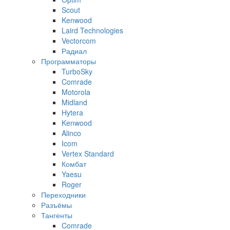
Scout
Kenwood
Laird Technologies
Vectorcom
Радиал
Программаторы
TurboSky
Comrade
Motorola
Midland
Hytera
Kenwood
Alinco
Icom
Vertex Standard
Комбат
Yaesu
Roger
Переходники
Разъёмы
Тангенты
Comrade