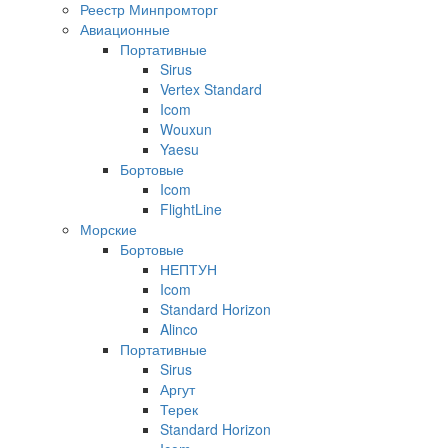
Реестр Минпромторг
Авиационные
Портативные
Sirus
Vertex Standard
Icom
Wouxun
Yaesu
Бортовые
Icom
FlightLine
Морские
Бортовые
НЕПТУН
Icom
Standard Horizon
Alinco
Портативные
Sirus
Аргут
Терек
Standard Horizon