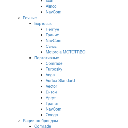
Icom
Alinco
NavCom
Речные
Бортовые
Нептун
Гранит
NavCom
Связь
Motorola MOTOTRBO
Портативные
Comrade
Turbosky
Vega
Vertex Standard
Vector
Бизон
Аргут
Гранит
NavCom
Onega
Рации по брендам
Comrade