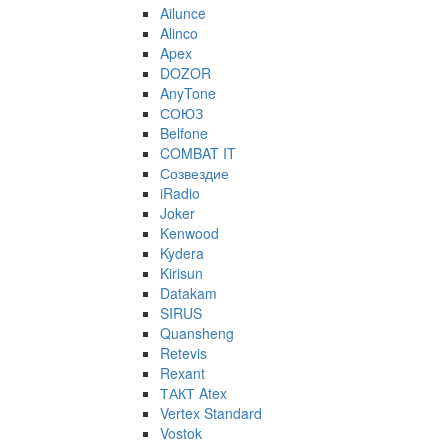
Ailunce
Alinco
Apex
DOZOR
AnyTone
СОЮЗ
Belfone
COMBAT IT
Созвездие
iRadio
Joker
Kenwood
Kydera
Kirisun
Datakam
SIRUS
Quansheng
Retevis
Rexant
ТАКТ Atex
Vertex Standard
Vostok