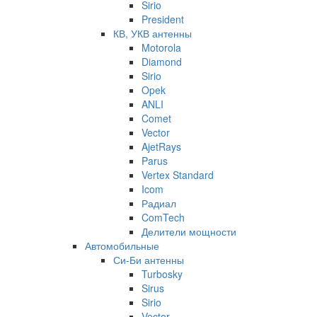
Sirio
President
КВ, УКВ антенны
Motorola
Diamond
Sirio
Opek
ANLI
Comet
Vector
AjetRays
Parus
Vertex Standard
Icom
Радиал
ComTech
Делители мощности
Автомобильные
Си-Би антенны
Turbosky
Sirus
Sirio
Vector