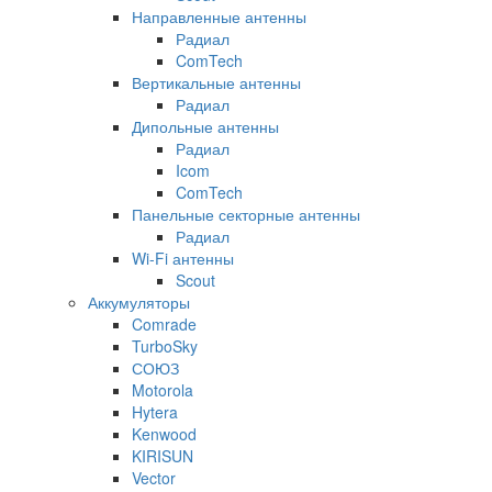
Направленные антенны
Радиал
ComTech
Вертикальные антенны
Радиал
Дипольные антенны
Радиал
Icom
ComTech
Панельные секторные антенны
Радиал
Wi-Fi антенны
Scout
Аккумуляторы
Comrade
TurboSky
СОЮЗ
Motorola
Hytera
Kenwood
KIRISUN
Vector