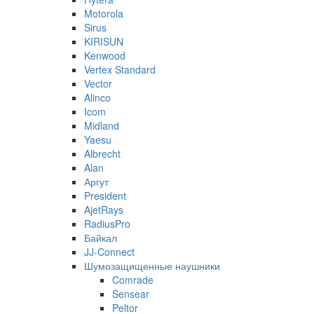
Motorola
Sirus
KIRISUN
Kenwood
Vertex Standard
Vector
Alinco
Icom
Midland
Yaesu
Albrecht
Alan
Аргут
President
AjetRays
RadiusPro
Байкал
JJ-Connect
Шумозащищенные наушники
Comrade
Sensear
Peltor