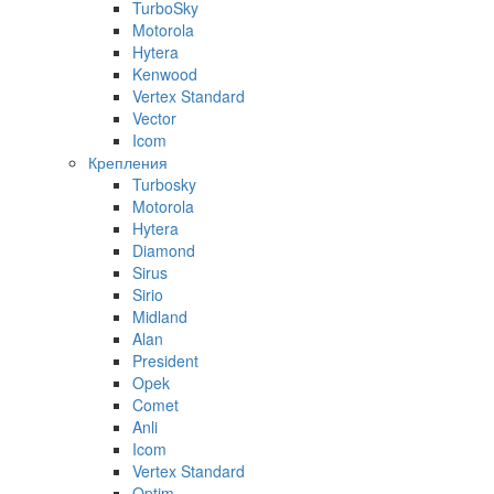
TurboSky
Motorola
Hytera
Kenwood
Vertex Standard
Vector
Icom
Крепления
Turbosky
Motorola
Hytera
Diamond
Sirus
Sirio
Midland
Alan
President
Opek
Comet
Anli
Icom
Vertex Standard
Optim