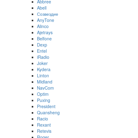
Abbree
Abell
Созвездие
AnyTone
Alinco
Ajetrays
Belfone
Dexp
Entel
iRadio
Joker
Kydera
Linton
Midland
NavCom
Optim
Puxing
President
Quansheng
Racio
Rexant
Retevis
Roger