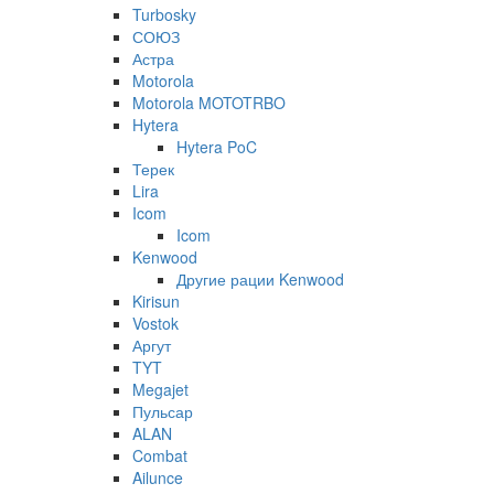
Turbosky
СОЮЗ
Астра
Motorola
Motorola MOTOTRBO
Hytera
Hytera PoC
Терек
Lira
Icom
Icom
Kenwood
Другие рации Kenwood
Kirisun
Vostok
Аргут
TYT
Megajet
Пульсар
ALAN
Combat
Ailunce