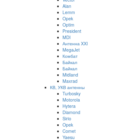
Alan
Lemm
Opek
Optim
President
MDI
Антенна XXI
MegaJet
Комбат
Байкал
Байкал
Midland
Maxrad
КВ, УКВ антенны
Turbosky
Motorola
Hytera
Diamond
Sirio
Opek
Comet
Yaesu