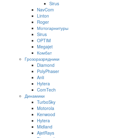
Sirus
NavCom
Linton
Roger
Мотогарнитуры
Sirus
OPTIM
Megajet
Комбат
Грозоразрядники
Diamond
PolyPhaser
Anli
Hytera
ComTech
Динамики
TurboSky
Motorola
Kenwood
Hytera
Midland
AjetRays