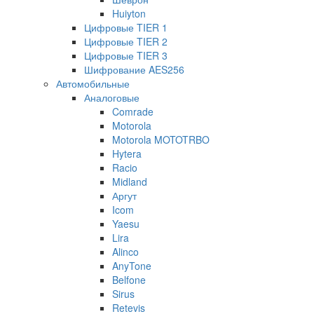
Huiyton
Цифровые TIER 1
Цифровые TIER 2
Цифровые TIER 3
Шифрование AES256
Автомобильные
Аналоговые
Comrade
Motorola
Motorola MOTOTRBO
Hytera
Racio
Midland
Аргут
Icom
Yaesu
Lira
Alinco
AnyTone
Belfone
Sirus
Retevis