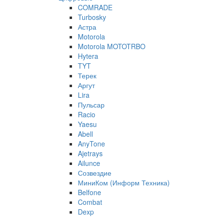
COMRADE
Turbosky
Астра
Motorola
Motorola MOTOTRBO
Hytera
TYT
Терек
Аргут
Lira
Пульсар
Racio
Yaesu
Abell
AnyTone
Ajetrays
Ailunce
Созвездие
МиниКом (Информ Техника)
Belfone
Combat
Dexp