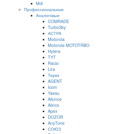
Mdi
Профессиональные
Аналоговые
COMRADE
TurboSky
АСТРА
Motorola
Motorola MOTOTRBO
Hytera
TYT
Racio
Lira
Терек
AGENT
Icom
Yaesu
Ailunce
Alinco
Apex
DOZOR
AnyTone
СОЮЗ