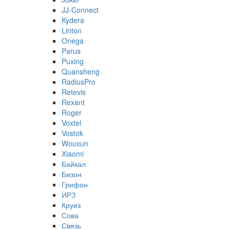
JJ-Connect
Kydera
Linton
Onega
Parus
Puxing
Quansheng
RadiusPro
Retevis
Rexant
Roger
Voxtel
Vostok
Wouxun
Xiaomi
Байкал
Бизон
Грифон
ИРЗ
Круиз
Сова
Связь