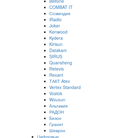
Belfone
COMBAT IT
Созвездие
iRadio
Joker
Kenwood
Kydera
Kirisun
Datakam
SIRUS
Quansheng
Retevis
Rexant
ТАКТ Atex
Vertex Standard
Vostok
Wouxun
Альтавия
РАДОН
Бизон
Гранит
Шеврон
Цифровые