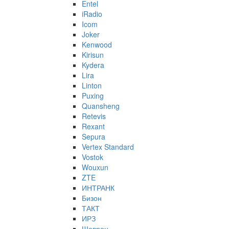
Entel
iRadio
Icom
Joker
Kenwood
Kirisun
Kydera
Lira
Linton
Puxing
Quansheng
Retevis
Rexant
Sepura
Vertex Standard
Vostok
Wouxun
ZTE
ИНТРАНК
Бизон
ТАКТ
ИРЗ
Шеврон