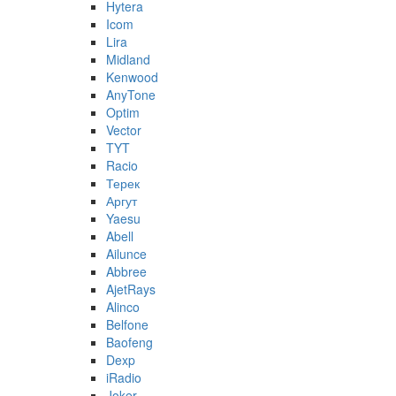
Hytera
Icom
Lira
Midland
Kenwood
AnyTone
Optim
Vector
TYT
Racio
Терек
Аргут
Yaesu
Abell
Ailunce
Abbree
AjetRays
Alinco
Belfone
Baofeng
Dexp
iRadio
Joker