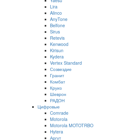
Yaesu
Lira
Alinco
AnyTone
Belfone
Sirus
Retevis
Kenwood
Kirisun
Kydera
Vertex Standard
Созвездие
Гранит
Комбат
Круиз
Шеврон
РАДОН
Цифровые
Comrade
Motorola
Motorola MOTOTRBO
Hytera
Аргут