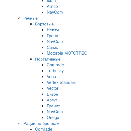
Icom
Alinco
NavCom
Речные
Бортовые
Нептун
Гранит
NavCom
Связь
Motorola MOTOTRBO
Портативные
Comrade
Turbosky
Vega
Vertex Standard
Vector
Бизон
Аргут
Гранит
NavCom
Onega
Рации по брендам
Comrade