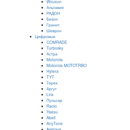
Wouxun
Альтавия
РАДОН
Бизон
Гранит
Шеврон
Цифровые
COMRADE
Turbosky
Астра
Motorola
Motorola MOTOTRBO
Hytera
TYT
Терек
Аргут
Lira
Пульсар
Racio
Yaesu
Abell
AnyTone
Ajetrays