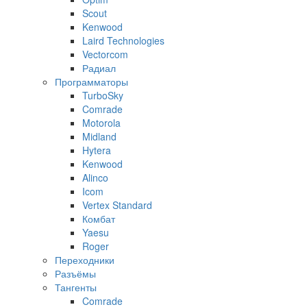
Scout
Kenwood
Laird Technologies
Vectorcom
Радиал
Программаторы
TurboSky
Comrade
Motorola
Midland
Hytera
Kenwood
Alinco
Icom
Vertex Standard
Комбат
Yaesu
Roger
Переходники
Разъёмы
Тангенты
Comrade