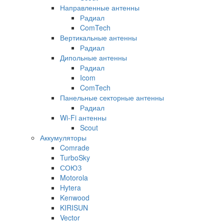
Направленные антенны
Радиал
ComTech
Вертикальные антенны
Радиал
Дипольные антенны
Радиал
Icom
ComTech
Панельные секторные антенны
Радиал
Wi-Fi антенны
Scout
Аккумуляторы
Comrade
TurboSky
СОЮЗ
Motorola
Hytera
Kenwood
KIRISUN
Vector