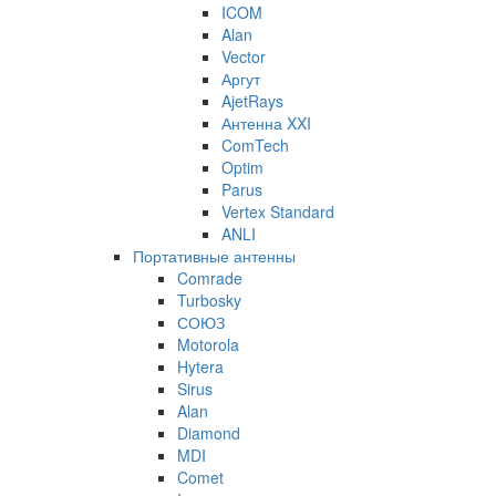
ICOM
Alan
Vector
Аргут
AjetRays
Антенна XXI
ComTech
Optim
Parus
Vertex Standard
ANLI
Портативные антенны
Comrade
Turbosky
СОЮЗ
Motorola
Hytera
Sirus
Alan
Diamond
MDI
Comet