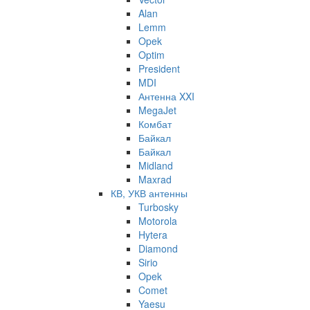
Alan
Lemm
Opek
Optim
President
MDI
Антенна XXI
MegaJet
Комбат
Байкал
Байкал
Midland
Maxrad
КВ, УКВ антенны
Turbosky
Motorola
Hytera
Diamond
Sirio
Opek
Comet
Yaesu