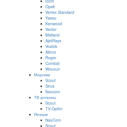
Icom
Opek
Vertex Standard
Yaesu
Kenwood
Vector
Midland
AjetRays
Vostok
Alinco
Roger
Combat
Wouxun
Морские
Scout
Sirus
Navcom
ТВ антенны
Scout
TV-Optim
Речные
NavCom
Scout