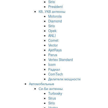
Sirio
President
КВ, УКВ антенны
Motorola
Diamond
Sirio
Opek
ANLI
Comet
Vector
AjetRays
Parus
Vertex Standard
Icom
Радиал
ComTech
Делители мощности
Автомобильные
Си-Би антенны
Turbosky
Sirus
Sirio
Vector