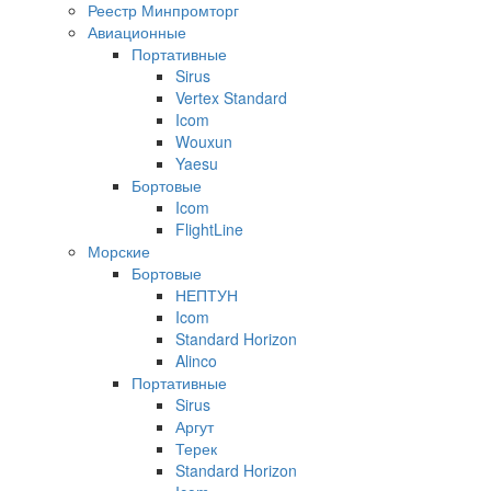
Реестр Минпромторг
Авиационные
Портативные
Sirus
Vertex Standard
Icom
Wouxun
Yaesu
Бортовые
Icom
FlightLine
Морские
Бортовые
НЕПТУН
Icom
Standard Horizon
Alinco
Портативные
Sirus
Аргут
Терек
Standard Horizon