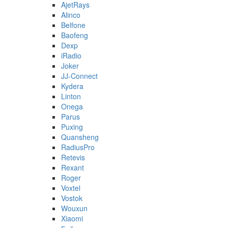
AjetRays
Alinco
Belfone
Baofeng
Dexp
iRadio
Joker
JJ-Connect
Kydera
Linton
Onega
Parus
Puxing
Quansheng
RadiusPro
Retevis
Rexant
Roger
Voxtel
Vostok
Wouxun
Xiaomi