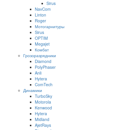
Sirus
NavCom
Linton
Roger
Мотогарнитуры
Sirus
OPTIM
Megajet
Комбат
Грозоразрядники
Diamond
PolyPhaser
Anli
Hytera
ComTech
Динамики
TurboSky
Motorola
Kenwood
Hytera
Midland
AjetRays