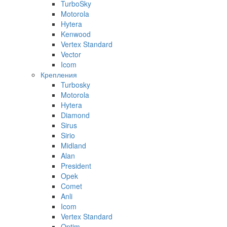
TurboSky
Motorola
Hytera
Kenwood
Vertex Standard
Vector
Icom
Крепления
Turbosky
Motorola
Hytera
Diamond
Sirus
Sirio
Midland
Alan
President
Opek
Comet
Anli
Icom
Vertex Standard
Optim