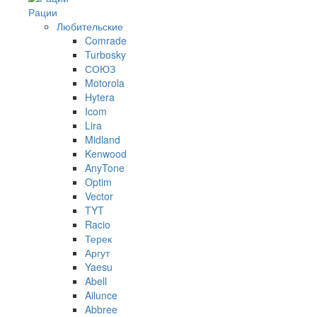
Рации
Любительские
Comrade
Turbosky
СОЮЗ
Motorola
Hytera
Icom
Lira
Midland
Kenwood
AnyTone
Optim
Vector
TYT
Racio
Терек
Аргут
Yaesu
Abell
Ailunce
Abbree