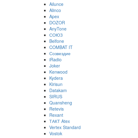
Ailunce
Alinco
Apex
DOZOR
AnyTone
СОЮЗ
Belfone
COMBAT IT
Созвездие
iRadio
Joker
Kenwood
Kydera
Kirisun
Datakam
SIRUS
Quansheng
Retevis
Rexant
ТАКТ Atex
Vertex Standard
Vostok