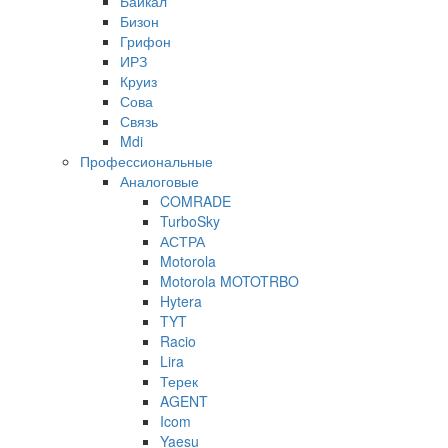
Байкал
Бизон
Грифон
ИРЗ
Круиз
Сова
Связь
Mdi
Профессиональные
Аналоговые
COMRADE
TurboSky
АСТРА
Motorola
Motorola MOTOTRBO
Hytera
TYT
Racio
Lira
Терек
AGENT
Icom
Yaesu