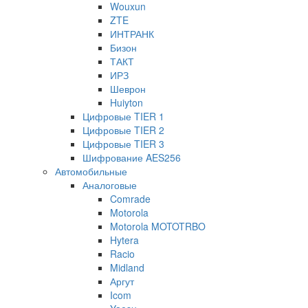
Wouxun
ZTE
ИНТРАНК
Бизон
ТАКТ
ИРЗ
Шеврон
Huiyton
Цифровые TIER 1
Цифровые TIER 2
Цифровые TIER 3
Шифрование AES256
Автомобильные
Аналоговые
Comrade
Motorola
Motorola MOTOTRBO
Hytera
Racio
Midland
Аргут
Icom