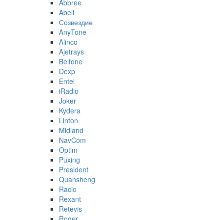
Abbree
Abell
Созвездие
AnyTone
Alinco
Ajetrays
Belfone
Dexp
Entel
iRadio
Joker
Kydera
Linton
Midland
NavCom
Optim
Puxing
President
Quansheng
Racio
Rexant
Retevis
Roger