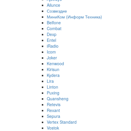
Ailunce
Созвездие
МиниКом (Информ Техника)
Belfone
Combat
Dexp
Entel
iRadio
Icom
Joker
Kenwood
Kirisun
Kydera
Lira
Linton
Puxing
Quansheng
Retevis
Rexant
Sepura
Vertex Standard
Vostok