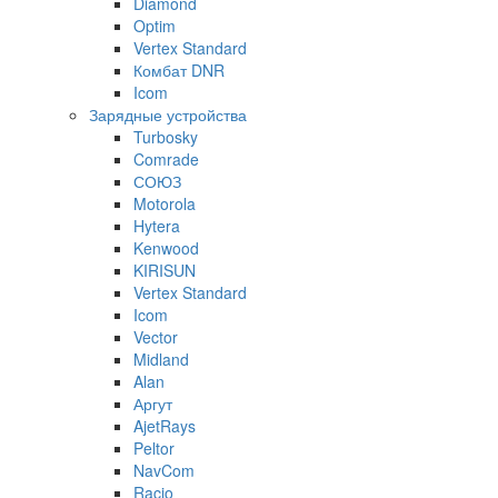
Diamond
Optim
Vertex Standard
Комбат DNR
Icom
Зарядные устройства
Turbosky
Comrade
СОЮЗ
Motorola
Hytera
Kenwood
KIRISUN
Vertex Standard
Icom
Vector
Midland
Alan
Аргут
AjetRays
Peltor
NavCom
Racio