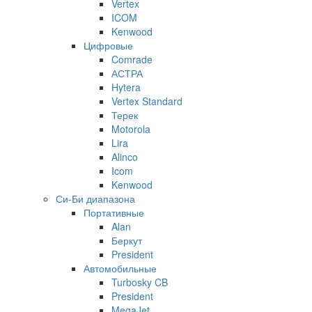
Vertex
ICOM
Kenwood
Цифровые
Comrade
АСТРА
Hytera
Vertex Standard
Терек
Motorola
Lira
Alinco
Icom
Kenwood
Си-Би диапазона
Портативные
Alan
Беркут
President
Автомобильные
Turbosky CB
President
MegaJet