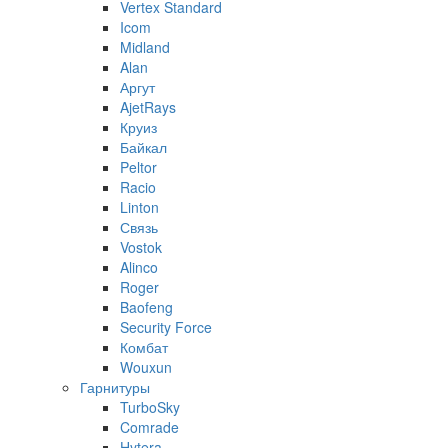
Vertex Standard
Icom
Midland
Alan
Аргут
AjetRays
Круиз
Байкал
Peltor
Racio
Linton
Связь
Vostok
Alinco
Roger
Baofeng
Security Force
Комбат
Wouxun
Гарнитуры
TurboSky
Comrade
Hytera