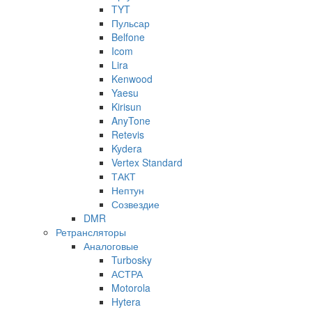
TYT
Пульсар
Belfone
Icom
Lira
Kenwood
Yaesu
Kirisun
AnyTone
Retevis
Kydera
Vertex Standard
ТАКТ
Нептун
Созвездие
DMR
Ретрансляторы
Аналоговые
Turbosky
АСТРА
Motorola
Hytera