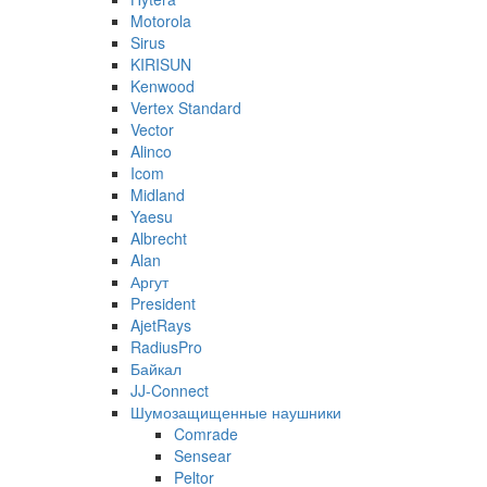
Motorola
Sirus
KIRISUN
Kenwood
Vertex Standard
Vector
Alinco
Icom
Midland
Yaesu
Albrecht
Alan
Аргут
President
AjetRays
RadiusPro
Байкал
JJ-Connect
Шумозащищенные наушники
Comrade
Sensear
Peltor