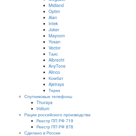
Midland
Optim
Alan
Intek
Joker
Maycom
Yosan
Vector
Таис
Albrecht
AnyTone
Alinco
Комбат
Ajetrays
Терек
Спутниковые телефоны
Thuraya
Iridium
Рации российского производства
Реестр ПП РФ 719
Реестр ПП РФ 878
Сделано в России