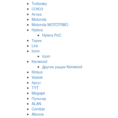
Turbosky
СОЮЗ
Астра
Motorola
Motorola MOTOTRBO
Hytera
Hytera PoC
Терек
Lira
Icom
Icom
Kenwood
Другие рации Kenwood
Kirisun
Vostok
Аргут
TYT
Megajet
Пульсар
ALAN
Combat
Ailunce