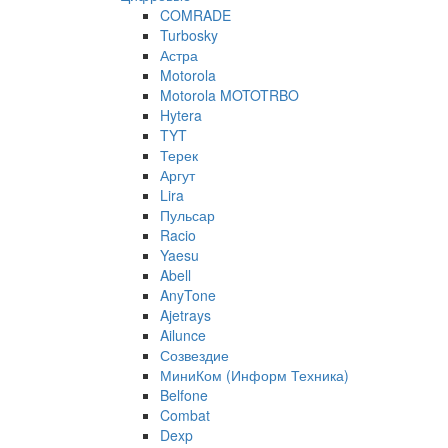
COMRADE
Turbosky
Астра
Motorola
Motorola MOTOTRBO
Hytera
TYT
Терек
Аргут
Lira
Пульсар
Racio
Yaesu
Abell
AnyTone
Ajetrays
Ailunce
Созвездие
МиниКом (Информ Техника)
Belfone
Combat
Dexp