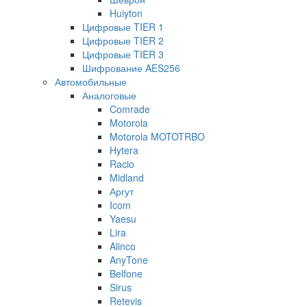
Huiyton
Цифровые TIER 1
Цифровые TIER 2
Цифровые TIER 3
Шифрование AES256
Автомобильные
Аналоговые
Comrade
Motorola
Motorola MOTOTRBO
Hytera
Racio
Midland
Аргут
Icom
Yaesu
Lira
Alinco
AnyTone
Belfone
Sirus
Retevis