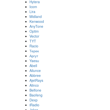
Hytera
Icom
Lira
Midland
Kenwood
AnyTone
Optim
Vector
TYT
Racio
Терек
Аргут
Yaesu
Abell
Ailunce
Abbree
AjetRays
Alinco
Belfone
Baofeng
Dexp
iRadio
Joker