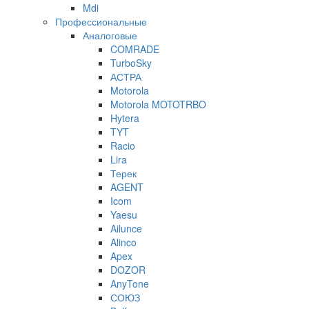
Mdi
Профессиональные
Аналоговые
COMRADE
TurboSky
АСТРА
Motorola
Motorola MOTOTRBO
Hytera
TYT
Racio
Lira
Терек
AGENT
Icom
Yaesu
Ailunce
Alinco
Apex
DOZOR
AnyTone
СОЮЗ