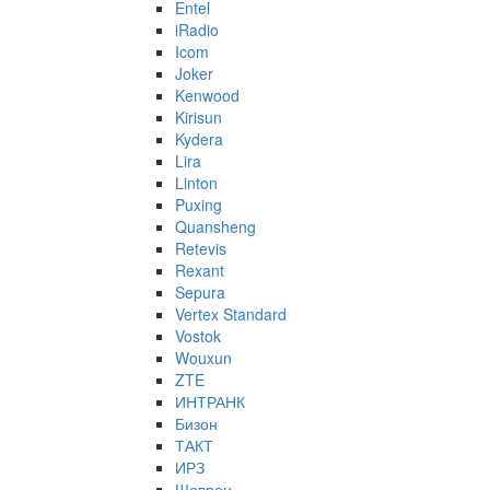
Entel
iRadio
Icom
Joker
Kenwood
Kirisun
Kydera
Lira
Linton
Puxing
Quansheng
Retevis
Rexant
Sepura
Vertex Standard
Vostok
Wouxun
ZTE
ИНТРАНК
Бизон
ТАКТ
ИРЗ
Шеврон