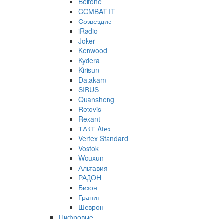
Belfone
COMBAT IT
Созвездие
iRadio
Joker
Kenwood
Kydera
Kirisun
Datakam
SIRUS
Quansheng
Retevis
Rexant
ТАКТ Atex
Vertex Standard
Vostok
Wouxun
Альтавия
РАДОН
Бизон
Гранит
Шеврон
Цифровые