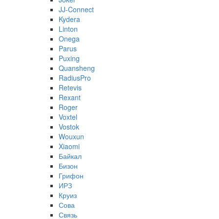
JJ-Connect
Kydera
Linton
Onega
Parus
Puxing
Quansheng
RadiusPro
Retevis
Rexant
Roger
Voxtel
Vostok
Wouxun
Xiaomi
Байкал
Бизон
Грифон
ИРЗ
Круиз
Сова
Связь