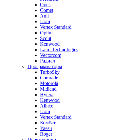
Opek
Comet
Anli
Icom
Vertex Standard
Optim
Scout
Kenwood
Laird Technologies
Vectorcom
Радиал
Программаторы
TurboSky
Comrade
Motorola
Midland
Hytera
Kenwood
Alinco
Icom
Vertex Standard
Комбат
Yaesu
Roger
Переходники