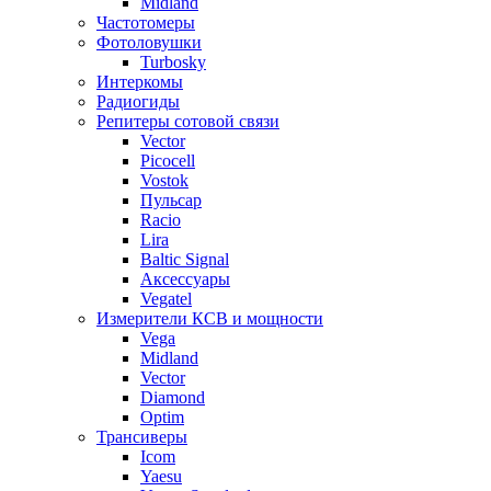
Midland
Частотомеры
Фотоловушки
Turbosky
Интеркомы
Радиогиды
Репитеры сотовой связи
Vector
Picocell
Vostok
Пульсар
Racio
Lira
Baltic Signal
Аксессуары
Vegatel
Измерители КСВ и мощности
Vega
Midland
Vector
Diamond
Optim
Трансиверы
Icom
Yaesu