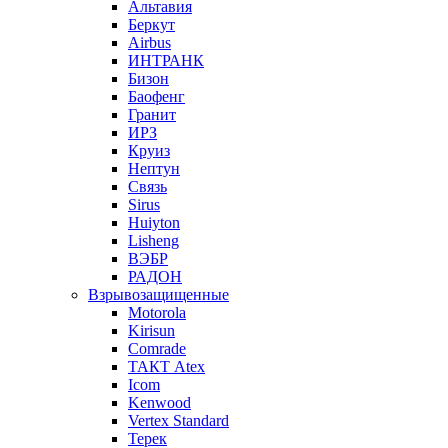
Альтавия
Беркут
Airbus
ИНТРАНК
Бизон
Баофенг
Гранит
ИРЗ
Круиз
Нептун
Связь
Sirus
Huiyton
Lisheng
ВЭБР
РАДОН
Взрывозащищенные
Motorola
Kirisun
Comrade
ТАКТ Atex
Icom
Kenwood
Vertex Standard
Терек