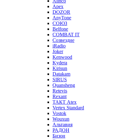
Alinco
Apex
DOZOR
AnyTone
СОЮЗ
Belfone
COMBAT IT
Созвездие
iRadio
Joker
Kenwood
Kydera
Kirisun
Datakam
SIRUS
Quansheng
Retevis
Rexant
ТАКТ Atex
Vertex Standard
Vostok
Wouxun
Альтавия
РАДОН
Бизон