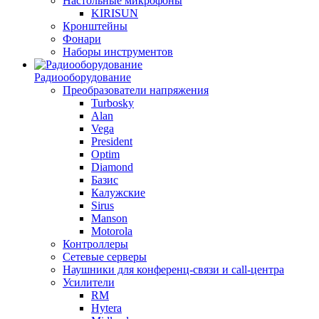
Настольные микрофоны
KIRISUN
Кронштейны
Фонари
Наборы инструментов
Радиооборудование
Преобразователи напряжения
Turbosky
Alan
Vega
President
Optim
Diamond
Базис
Калужские
Sirus
Manson
Motorola
Контроллеры
Сетевые серверы
Наушники для конференц-связи и call-центра
Усилители
RM
Hytera