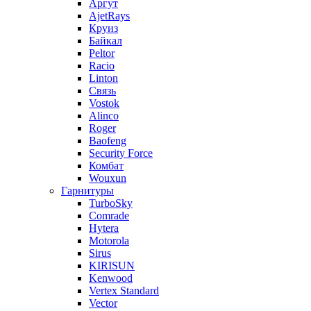
Аргут
AjetRays
Круиз
Байкал
Peltor
Racio
Linton
Связь
Vostok
Alinco
Roger
Baofeng
Security Force
Комбат
Wouxun
Гарнитуры
TurboSky
Comrade
Hytera
Motorola
Sirus
KIRISUN
Kenwood
Vertex Standard
Vector