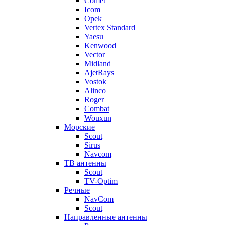
Comet
Icom
Opek
Vertex Standard
Yaesu
Kenwood
Vector
Midland
AjetRays
Vostok
Alinco
Roger
Combat
Wouxun
Морские
Scout
Sirus
Navcom
ТВ антенны
Scout
TV-Optim
Речные
NavCom
Scout
Направленные антенны