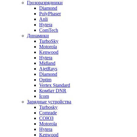
Грозоразрядники
Diamond
PolyPhaser
Anli
Hytera
ComTech
Динамики
TurboSky
Motorola
Kenwood
Hytera
Midland
AjetRays
Diamond
Optim
Vertex Standard
Комбат DNR
Icom
Зарядные устройства
Turbosky
Comrade
СОЮЗ
Motorola
Hytera
Kenwood