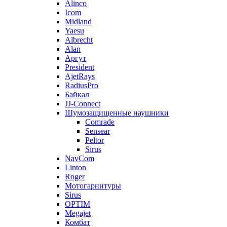
Alinco
Icom
Midland
Yaesu
Albrecht
Alan
Аргут
President
AjetRays
RadiusPro
Байкал
JJ-Connect
Шумозащищенные наушники
Comrade
Sensear
Peltor
Sirus
NavCom
Linton
Roger
Мотогарнитуры
Sirus
OPTIM
Megajet
Комбат