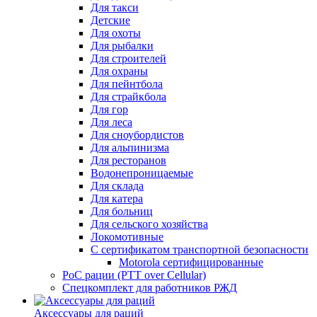
Для такси
Детские
Для охоты
Для рыбалки
Для строителей
Для охраны
Для пейнтбола
Для страйкбола
Для гор
Для леса
Для сноубордистов
Для альпинизма
Для ресторанов
Водонепроницаемые
Для склада
Для катера
Для больниц
Для сельского хозяйства
Локомотивные
С сертификатом транспортной безопасности
Motorola сертифицированные
PoC рации (PTT over Cellular)
Спецкомплект для работников РЖД
Аксессуары для раций