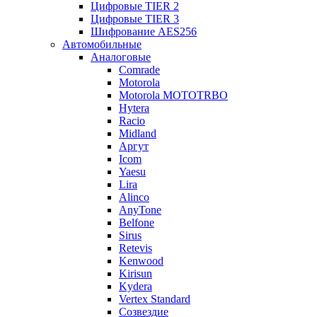
Цифровые TIER 2
Цифровые TIER 3
Шифрование AES256
Автомобильные
Аналоговые
Comrade
Motorola
Motorola MOTOTRBO
Hytera
Racio
Midland
Аргут
Icom
Yaesu
Lira
Alinco
AnyTone
Belfone
Sirus
Retevis
Kenwood
Kirisun
Kydera
Vertex Standard
Созвездие