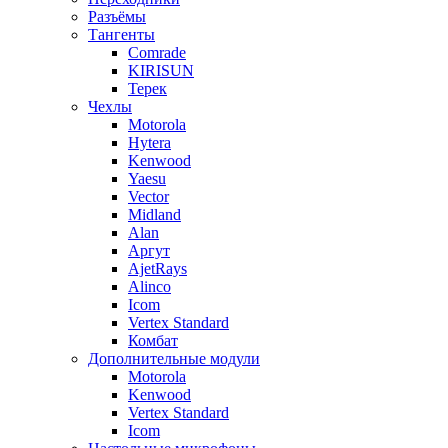
Разъёмы
Тангенты
Comrade
KIRISUN
Терек
Чехлы
Motorola
Hytera
Kenwood
Yaesu
Vector
Midland
Alan
Аргут
AjetRays
Alinco
Icom
Vertex Standard
Комбат
Дополнительные модули
Motorola
Kenwood
Vertex Standard
Icom