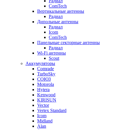
Радиал
ComTech
Вертикальные антенны
Радиал
Дипольные антенны
Радиал
Icom
ComTech
Панельные секторные антенны
Радиал
Wi-Fi антенны
Scout
Аккумуляторы
Comrade
TurboSky
СОЮЗ
Motorola
Hytera
Kenwood
KIRISUN
Vector
Vertex Standard
Icom
Midland
Alan