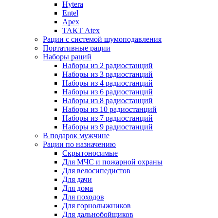
Hytera
Entel
Apex
ТАКТ Atex
Рации с системой шумоподавления
Портативные рации
Наборы раций
Наборы из 2 радиостанций
Наборы из 3 радиостанций
Наборы из 4 радиостанций
Наборы из 6 радиостанций
Наборы из 8 радиостанций
Наборы из 10 радиостанций
Наборы из 7 радиостанций
Наборы из 9 радиостанций
В подарок мужчине
Рации по назначению
Скрытоносимые
Для МЧС и пожарной охраны
Для велосипедистов
Для дачи
Для дома
Для походов
Для горнолыжников
Для дальнобойщиков