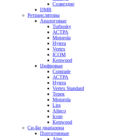
Созвездие
DMR
Ретрансляторы
Аналоговые
Turbosky
АСТРА
Motorola
Hytera
Vertex
ICOM
Kenwood
Цифровые
Comrade
АСТРА
Hytera
Vertex Standard
Терек
Motorola
Lira
Alinco
Icom
Kenwood
Си-Би диапазона
Портативные
Alan