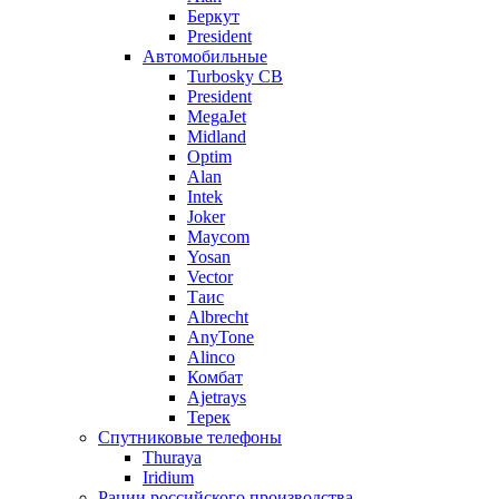
Беркут
President
Автомобильные
Turbosky CB
President
MegaJet
Midland
Optim
Alan
Intek
Joker
Maycom
Yosan
Vector
Таис
Albrecht
AnyTone
Alinco
Комбат
Ajetrays
Терек
Спутниковые телефоны
Thuraya
Iridium
Рации российского производства