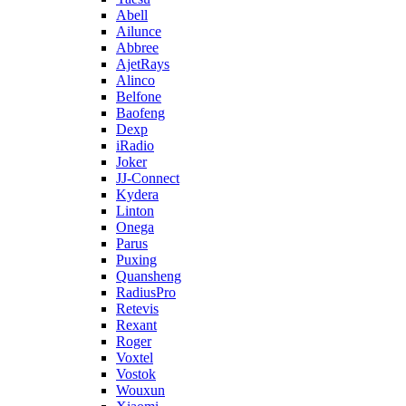
Abell
Ailunce
Abbree
AjetRays
Alinco
Belfone
Baofeng
Dexp
iRadio
Joker
JJ-Connect
Kydera
Linton
Onega
Parus
Puxing
Quansheng
RadiusPro
Retevis
Rexant
Roger
Voxtel
Vostok
Wouxun