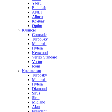
Yaesu
Radiolab
ANLI
Alinco
Комбат
Optim
Клипсы
Comrade
TurboSky
Motorola
Hytera
Kenwood
Vertex Standard
Vector
Icom
Крепления
Turbosky
Motorola
Hytera
Diamond
Sirus
Sirio
Midland
Alan
President