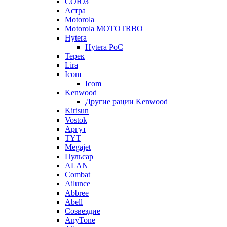
СОЮЗ
Астра
Motorola
Motorola MOTOTRBO
Hytera
Hytera PoC
Терек
Lira
Icom
Icom
Kenwood
Другие рации Kenwood
Kirisun
Vostok
Аргут
TYT
Megajet
Пульсар
ALAN
Combat
Ailunce
Abbree
Abell
Созвездие
AnyTone