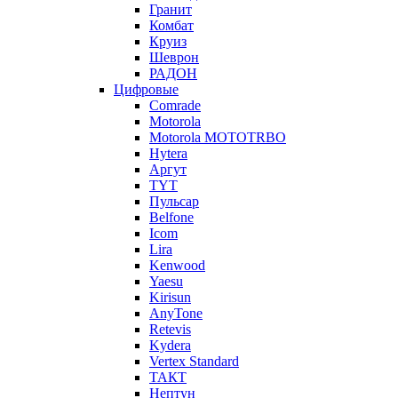
Гранит
Комбат
Круиз
Шеврон
РАДОН
Цифровые
Comrade
Motorola
Motorola MOTOTRBO
Hytera
Аргут
TYT
Пульсар
Belfone
Icom
Lira
Kenwood
Yaesu
Kirisun
AnyTone
Retevis
Kydera
Vertex Standard
ТАКТ
Нептун