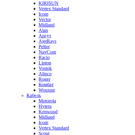
KIRISUN
Vertex Standard
Icom
Vector
Midland
Alan
Аргут
AjetRays
Peltor
NavCom
Racio
Linton
Vostok
Alinco
Roger
Комбат
Wouxun
Кабель
Motorola
Hytera
Kenwood
Midland
Icom
Vertex Standard
Scout