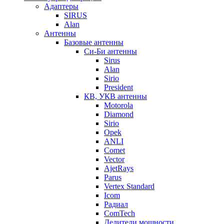
Адаптеры
SIRUS
Alan
Антенны
Базовые антенны
Си-Би антенны
Sirus
Alan
Sirio
President
КВ, УКВ антенны
Motorola
Diamond
Sirio
Opek
ANLI
Comet
Vector
AjetRays
Parus
Vertex Standard
Icom
Радиал
ComTech
Делители мощности