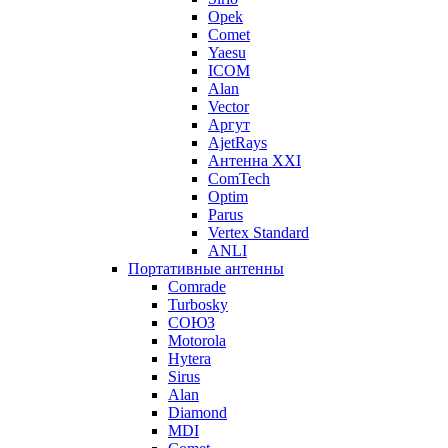
Opek
Comet
Yaesu
ICOM
Alan
Vector
Аргут
AjetRays
Антенна XXI
ComTech
Optim
Parus
Vertex Standard
ANLI
Портативные антенны
Comrade
Turbosky
СОЮЗ
Motorola
Hytera
Sirus
Alan
Diamond
MDI