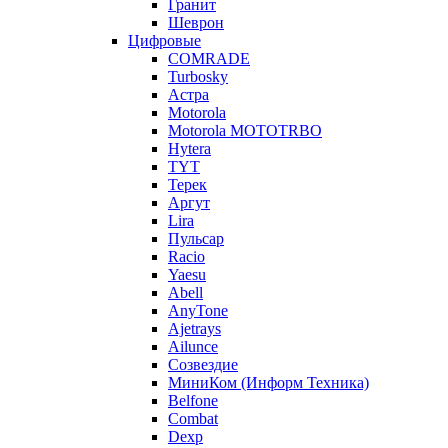
Гранит
Шеврон
Цифровые
COMRADE
Turbosky
Астра
Motorola
Motorola MOTOTRBO
Hytera
TYT
Терек
Аргут
Lira
Пульсар
Racio
Yaesu
Abell
AnyTone
Ajetrays
Ailunce
Созвездие
МиниКом (Информ Техника)
Belfone
Combat
Dexp