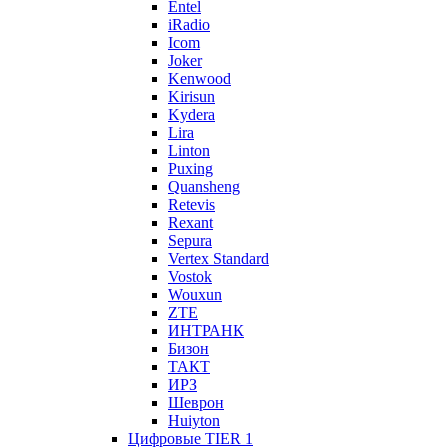
Entel
iRadio
Icom
Joker
Kenwood
Kirisun
Kydera
Lira
Linton
Puxing
Quansheng
Retevis
Rexant
Sepura
Vertex Standard
Vostok
Wouxun
ZTE
ИНТРАНК
Бизон
ТАКТ
ИРЗ
Шеврон
Huiyton
Цифровые TIER 1