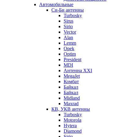
Автомобильные
Си-Би антенны
Turbosky
Sirus
Sirio
Vector
Alan
Lemm
Opek
Optim
President
MDI
Антенна XXI
MegaJet
Комбат
Байкал
Байкал
Midland
Maxrad
КВ, УКВ антенны
Turbosky
Motorola
Hytera
Diamond
Sirio