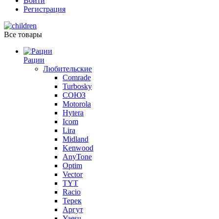
Войти
Регистрация
Все товары
Рации
Любительские
Comrade
Turbosky
СОЮЗ
Motorola
Hytera
Icom
Lira
Midland
Kenwood
AnyTone
Optim
Vector
TYT
Racio
Терек
Аргут
Yaesu