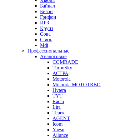
Xiaomi
Байкал
Бизон
Грифон
ИРЗ
Круиз
Сова
Связь
Mdi
Профессиональные
Аналоговые
COMRADE
TurboSky
АСТРА
Motorola
Motorola MOTOTRBO
Hytera
TYT
Racio
Lira
Терек
AGENT
Icom
Yaesu
Ailunce