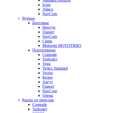
Standard Horizon
Icom
Alinco
NavCom
Речные
Бортовые
Нептун
Гранит
NavCom
Связь
Motorola MOTOTRBO
Портативные
Comrade
Turbosky
Vega
Vertex Standard
Vector
Бизон
Аргут
Гранит
NavCom
Onega
Рации по брендам
Comrade
Turbosky