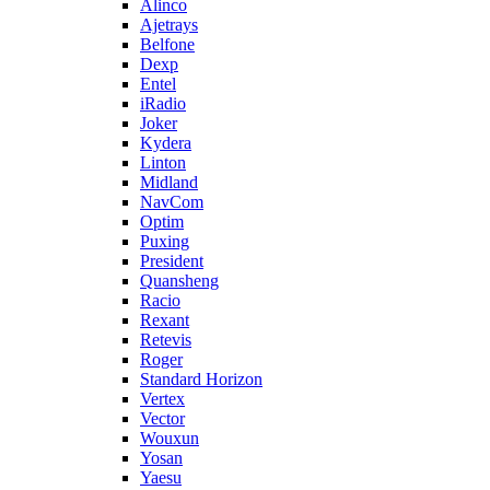
Alinco
Ajetrays
Belfone
Dexp
Entel
iRadio
Joker
Kydera
Linton
Midland
NavCom
Optim
Puxing
President
Quansheng
Racio
Rexant
Retevis
Roger
Standard Horizon
Vertex
Vector
Wouxun
Yosan
Yaesu