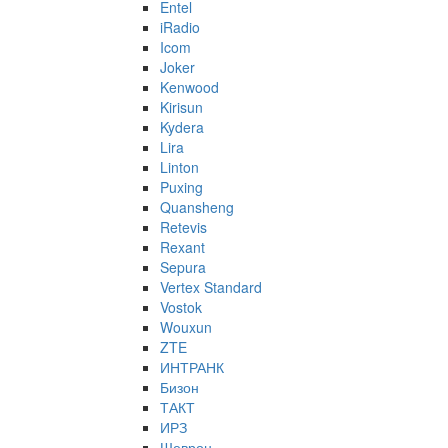
Entel
iRadio
Icom
Joker
Kenwood
Kirisun
Kydera
Lira
Linton
Puxing
Quansheng
Retevis
Rexant
Sepura
Vertex Standard
Vostok
Wouxun
ZTE
ИНТРАНК
Бизон
ТАКТ
ИРЗ
Шеврон