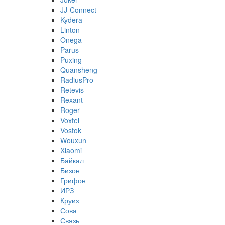
JJ-Connect
Kydera
Linton
Onega
Parus
Puxing
Quansheng
RadiusPro
Retevis
Rexant
Roger
Voxtel
Vostok
Wouxun
Xiaomi
Байкал
Бизон
Грифон
ИРЗ
Круиз
Сова
Связь