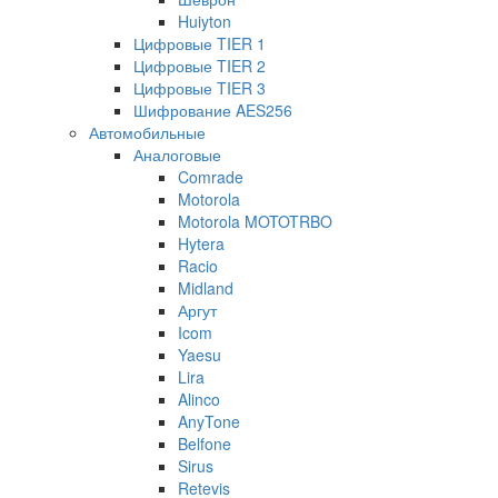
Huiyton
Цифровые TIER 1
Цифровые TIER 2
Цифровые TIER 3
Шифрование AES256
Автомобильные
Аналоговые
Comrade
Motorola
Motorola MOTOTRBO
Hytera
Racio
Midland
Аргут
Icom
Yaesu
Lira
Alinco
AnyTone
Belfone
Sirus
Retevis