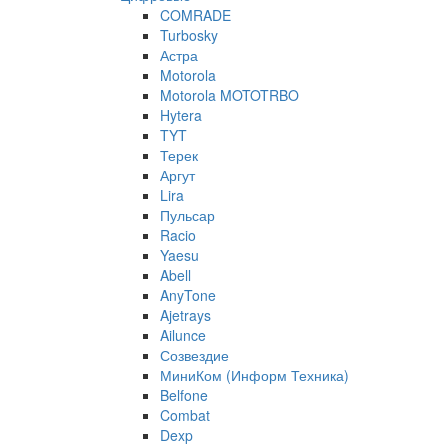
COMRADE
Turbosky
Астра
Motorola
Motorola MOTOTRBO
Hytera
TYT
Терек
Аргут
Lira
Пульсар
Racio
Yaesu
Abell
AnyTone
Ajetrays
Ailunce
Созвездие
МиниКом (Информ Техника)
Belfone
Combat
Dexp