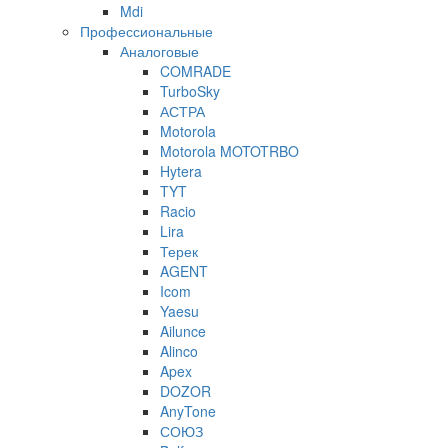
Mdi
Профессиональные
Аналоговые
COMRADE
TurboSky
АСТРА
Motorola
Motorola MOTOTRBO
Hytera
TYT
Racio
Lira
Терек
AGENT
Icom
Yaesu
Ailunce
Alinco
Apex
DOZOR
AnyTone
СОЮЗ