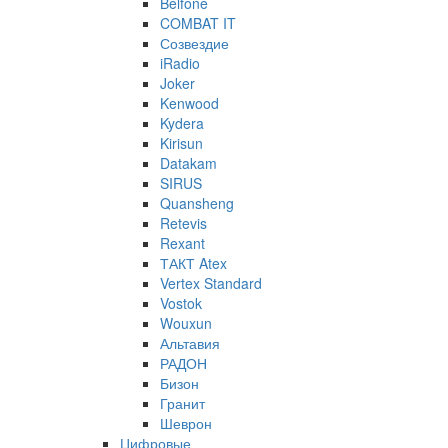
Belfone
COMBAT IT
Созвездие
iRadio
Joker
Kenwood
Kydera
Kirisun
Datakam
SIRUS
Quansheng
Retevis
Rexant
ТАКТ Atex
Vertex Standard
Vostok
Wouxun
Альтавия
РАДОН
Бизон
Гранит
Шеврон
Цифровые