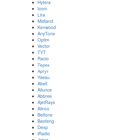
Hytera
Icom
Lira
Midland
Kenwood
AnyTone
Optim
Vector
TYT
Racio
Терек
Аргут
Yaesu
Abell
Ailunce
Abbree
AjetRays
Alinco
Belfone
Baofeng
Dexp
iRadio
Joker