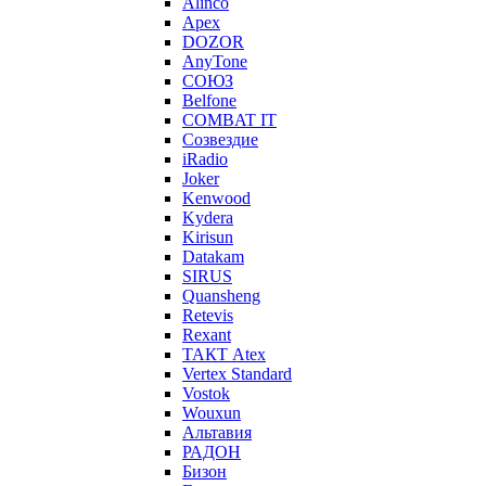
Alinco
Apex
DOZOR
AnyTone
СОЮЗ
Belfone
COMBAT IT
Созвездие
iRadio
Joker
Kenwood
Kydera
Kirisun
Datakam
SIRUS
Quansheng
Retevis
Rexant
ТАКТ Atex
Vertex Standard
Vostok
Wouxun
Альтавия
РАДОН
Бизон