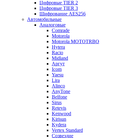
Цифровые TIER 2
Цифровые TIER 3
Шифрование AES256
Автомобильные
Аналоговые
Comrade
Motorola
Motorola MOTOTRBO
Hytera
Racio
Midland
Аргут
Icom
Yaesu
Lira
Alinco
AnyTone
Belfone
Sirus
Retevis
Kenwood
Kirisun
Kydera
Vertex Standard
Созвездие