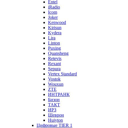
Entel
iRadio
Icom
Joker
Kenwood
Kirisun
Kydera
Lira
Linton
Puxing
Quansheng
Retevis
Rexant
Sepura
Vertex Standard
Vostok
Wouxun
ZTE
ИНТРАНК
Бизон
ТАКТ
ИРЗ
Шеврон
Huiyton
Цифровые TIER 1