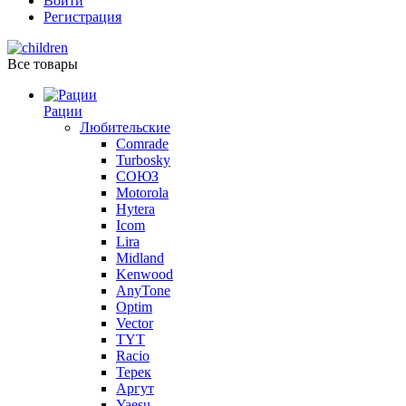
Войти
Регистрация
Все товары
Рации
Любительские
Comrade
Turbosky
СОЮЗ
Motorola
Hytera
Icom
Lira
Midland
Kenwood
AnyTone
Optim
Vector
TYT
Racio
Терек
Аргут
Yaesu