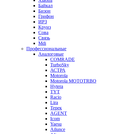
Xiaomi
Байкал
Бизон
Грифон
ИРЗ
Круиз
Сова
Связь
Mdi
Профессиональные
Аналоговые
COMRADE
TurboSky
АСТРА
Motorola
Motorola MOTOTRBO
Hytera
TYT
Racio
Lira
Терек
AGENT
Icom
Yaesu
Ailunce