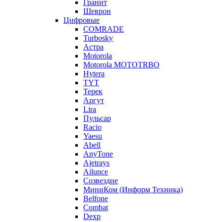
Гранит
Шеврон
Цифровые
COMRADE
Turbosky
Астра
Motorola
Motorola MOTOTRBO
Hytera
TYT
Терек
Аргут
Lira
Пульсар
Racio
Yaesu
Abell
AnyTone
Ajetrays
Ailunce
Созвездие
МиниКом (Информ Техника)
Belfone
Combat
Dexp