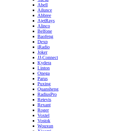
Abell
Ailunce
Abbree
AjetRays
Alinco
Belfone
Baofeng
Dexp
iRadio
Joker
JJ-Connect
Kydera
Linton
Onega
Parus
Puxing
Quansheng
RadiusPro
Retevis
Rexant
Roger
Voxtel
Vostok
Wouxun