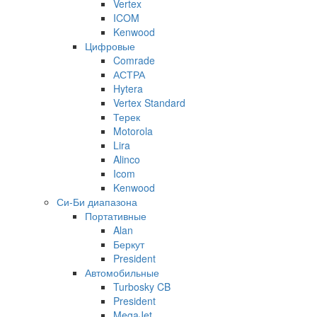
Vertex
ICOM
Kenwood
Цифровые
Comrade
АСТРА
Hytera
Vertex Standard
Терек
Motorola
Lira
Alinco
Icom
Kenwood
Си-Би диапазона
Портативные
Alan
Беркут
President
Автомобильные
Turbosky CB
President
MegaJet