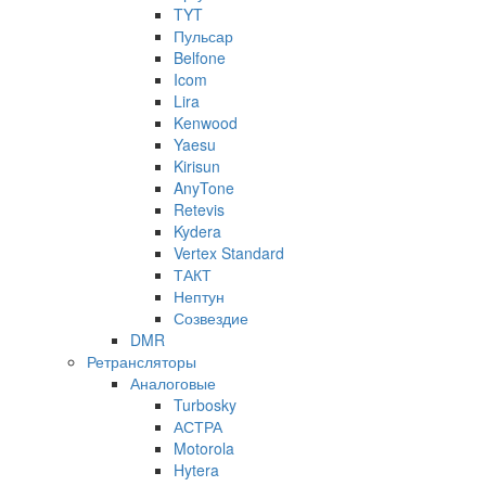
TYT
Пульсар
Belfone
Icom
Lira
Kenwood
Yaesu
Kirisun
AnyTone
Retevis
Kydera
Vertex Standard
ТАКТ
Нептун
Созвездие
DMR
Ретрансляторы
Аналоговые
Turbosky
АСТРА
Motorola
Hytera