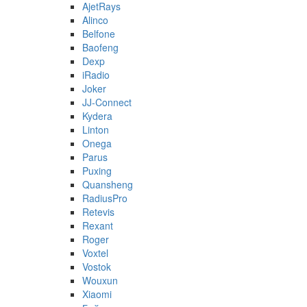
AjetRays
Alinco
Belfone
Baofeng
Dexp
iRadio
Joker
JJ-Connect
Kydera
Linton
Onega
Parus
Puxing
Quansheng
RadiusPro
Retevis
Rexant
Roger
Voxtel
Vostok
Wouxun
Xiaomi