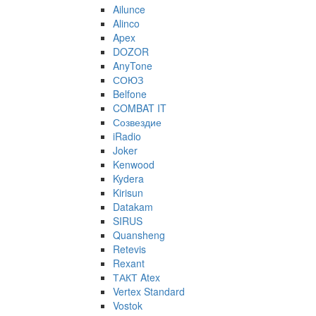
Ailunce
Alinco
Apex
DOZOR
AnyTone
СОЮЗ
Belfone
COMBAT IT
Созвездие
iRadio
Joker
Kenwood
Kydera
Kirisun
Datakam
SIRUS
Quansheng
Retevis
Rexant
ТАКТ Atex
Vertex Standard
Vostok