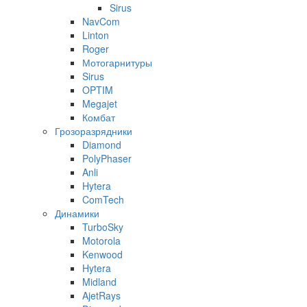
Sirus
NavCom
Linton
Roger
Мотогарнитуры
Sirus
OPTIM
Megajet
Комбат
Грозоразрядники
Diamond
PolyPhaser
Anli
Hytera
ComTech
Динамики
TurboSky
Motorola
Kenwood
Hytera
Midland
AjetRays