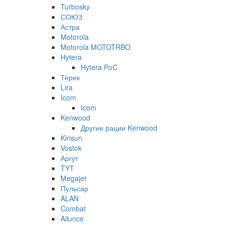
Turbosky
СОЮЗ
Астра
Motorola
Motorola MOTOTRBO
Hytera
Hytera PoC
Терек
Lira
Icom
Icom
Kenwood
Другие рации Kenwood
Kirisun
Vostok
Аргут
TYT
Megajet
Пульсар
ALAN
Combat
Ailunce