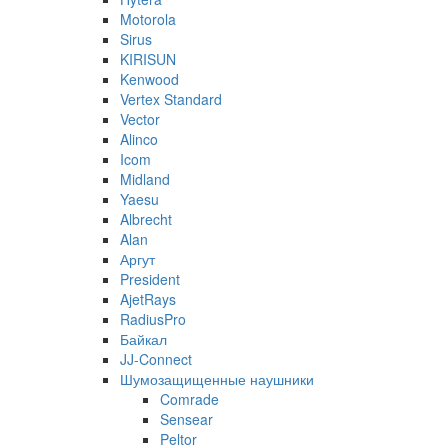
Motorola
Sirus
KIRISUN
Kenwood
Vertex Standard
Vector
Alinco
Icom
Midland
Yaesu
Albrecht
Alan
Аргут
President
AjetRays
RadiusPro
Байкал
JJ-Connect
Шумозащищенные наушники
Comrade
Sensear
Peltor