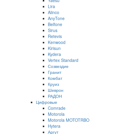
Yaesu
Lira
Alinco
AnyTone
Belfone
Sirus
Retevis
Kenwood
Kirisun
Kydera
Vertex Standard
Созвездие
Гранит
Комбат
Круиз
Шеврон
РАДОН
Цифровые
Comrade
Motorola
Motorola MOTOTRBO
Hytera
Аргут