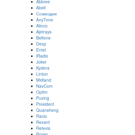
Abbree
Abell
Созвездие
AnyTone
Alinco
Ajetrays
Belfone
Dexp
Entel
iRadio
Joker
Kydera
Linton
Midland
NavCom
Optim
Puxing
President
Quansheng
Racio
Rexant
Retevis
Roger