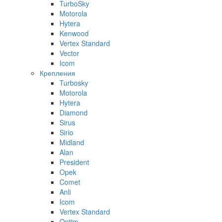
TurboSky
Motorola
Hytera
Kenwood
Vertex Standard
Vector
Icom
Крепления
Turbosky
Motorola
Hytera
Diamond
Sirus
Sirio
Midland
Alan
President
Opek
Comet
Anli
Icom
Vertex Standard
Optim