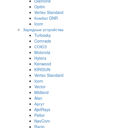
Diamond
Optim
Vertex Standard
Комбат DNR
Icom
Зарядные устройства
Turbosky
Comrade
СОЮЗ
Motorola
Hytera
Kenwood
KIRISUN
Vertex Standard
Icom
Vector
Midland
Alan
Аргут
AjetRays
Peltor
NavCom
Racio