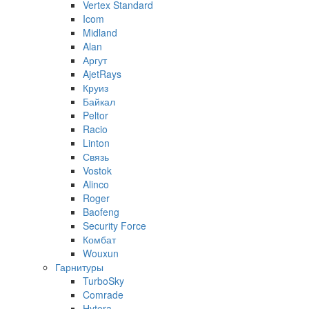
Vertex Standard
Icom
Midland
Alan
Аргут
AjetRays
Круиз
Байкал
Peltor
Racio
Linton
Связь
Vostok
Alinco
Roger
Baofeng
Security Force
Комбат
Wouxun
Гарнитуры
TurboSky
Comrade
Hytera