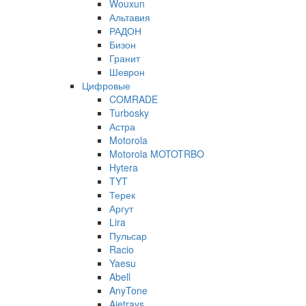
Wouxun
Альтавия
РАДОН
Бизон
Гранит
Шеврон
Цифровые
COMRADE
Turbosky
Астра
Motorola
Motorola MOTOTRBO
Hytera
TYT
Терек
Аргут
Lira
Пульсар
Racio
Yaesu
Abell
AnyTone
Ajetrays