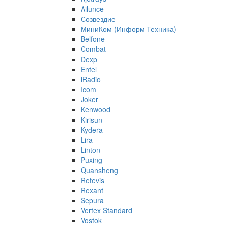
Ailunce
Созвездие
МиниКом (Информ Техника)
Belfone
Combat
Dexp
Entel
iRadio
Icom
Joker
Kenwood
Kirisun
Kydera
Lira
Linton
Puxing
Quansheng
Retevis
Rexant
Sepura
Vertex Standard
Vostok