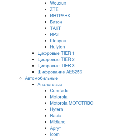
Wouxun
ZTE
ИНТРАНК
Бизон
ТАКТ
ИРЗ
Шеврон
Huiyton
Цифровые TIER 1
Цифровые TIER 2
Цифровые TIER 3
Шифрование AES256
Автомобильные
Аналоговые
Comrade
Motorola
Motorola MOTOTRBO
Hytera
Racio
Midland
Аргут
Icom