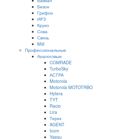
Байкал
Бизон
Грифон
ИРЗ
Круиз
Сова
Связь
Mdi
Профессиональные
Аналоговые
COMRADE
TurboSky
АСТРА
Motorola
Motorola MOTOTRBO
Hytera
TYT
Racio
Lira
Терек
AGENT
Icom
Yaesu