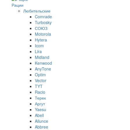
Рации
Любительские
Comrade
Turbosky
СОЮЗ
Motorola
Hytera
Icom
Lira
Midland
Kenwood
AnyTone
Optim
Vector
TYT
Racio
Терек
Аргут
Yaesu
Abell
Ailunce
Abbree