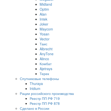
Midland
Optim
Alan
Intek
Joker
Maycom
Yosan
Vector
Таис
Albrecht
AnyTone
Alinco
Комбат
Ajetrays
Терек
Спутниковые телефоны
Thuraya
Iridium
Рации российского производства
Реестр ПП РФ 719
Реестр ПП РФ 878
Сделано в России