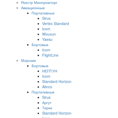
Реестр Минпромторг
Авиационные
Портативные
Sirus
Vertex Standard
Icom
Wouxun
Yaesu
Бортовые
Icom
FlightLine
Морские
Бортовые
НЕПТУН
Icom
Standard Horizon
Alinco
Портативные
Sirus
Аргут
Терек
Standard Horizon