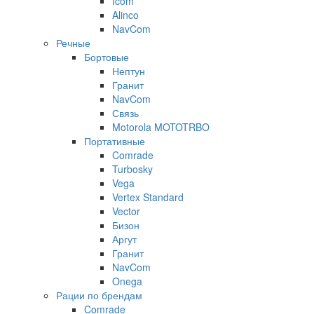
Icom
Alinco
NavCom
Речные
Бортовые
Нептун
Гранит
NavCom
Связь
Motorola MOTOTRBO
Портативные
Comrade
Turbosky
Vega
Vertex Standard
Vector
Бизон
Аргут
Гранит
NavCom
Onega
Рации по брендам
Comrade