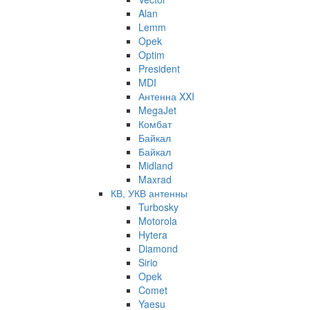
Alan
Lemm
Opek
Optim
President
MDI
Антенна XXI
MegaJet
Комбат
Байкал
Байкал
Midland
Maxrad
КВ, УКВ антенны
Turbosky
Motorola
Hytera
Diamond
Sirio
Opek
Comet
Yaesu