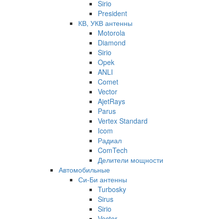
Sirio
President
КВ, УКВ антенны
Motorola
Diamond
Sirio
Opek
ANLI
Comet
Vector
AjetRays
Parus
Vertex Standard
Icom
Радиал
ComTech
Делители мощности
Автомобильные
Си-Би антенны
Turbosky
Sirus
Sirio
Vector