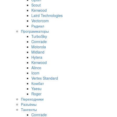
Scout
Kenwood
Laird Technologies
Vectorcom
Радиал
Программаторы
TurboSky
Comrade
Motorola
Midland
Hytera
Kenwood
Alinco
Icom
Vertex Standard
Комбат
Yaesu
Roger
Переходники
Разъёмы
Тангенты
Comrade