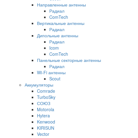
Направленные антенны
Радиал
ComTech
Вертикальные антенны
Радиал
Дипольные антенны
Радиал
Icom
ComTech
Панельные секторные антенны
Радиал
Wi-Fi антенны
Scout
Аккумуляторы
Comrade
TurboSky
СОЮЗ
Motorola
Hytera
Kenwood
KIRISUN
Vector