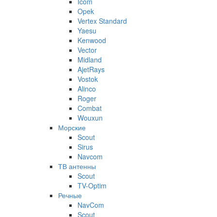
Icom
Opek
Vertex Standard
Yaesu
Kenwood
Vector
Midland
AjetRays
Vostok
Alinco
Roger
Combat
Wouxun
Морские
Scout
Sirus
Navcom
ТВ антенны
Scout
TV-Optim
Речные
NavCom
Scout