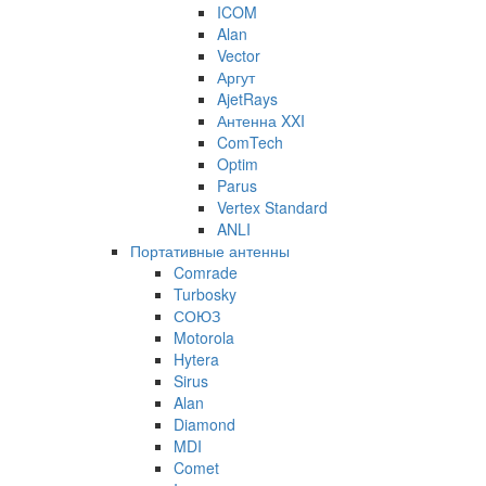
ICOM
Alan
Vector
Аргут
AjetRays
Антенна XXI
ComTech
Optim
Parus
Vertex Standard
ANLI
Портативные антенны
Comrade
Turbosky
СОЮЗ
Motorola
Hytera
Sirus
Alan
Diamond
MDI
Comet