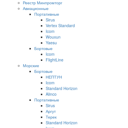
Реестр Минпромторг
Авиационные
Портативные
Sirus
Vertex Standard
Icom
Wouxun
Yaesu
Бортовые
Icom
FlightLine
Морские
Бортовые
НЕПТУН
Icom
Standard Horizon
Alinco
Портативные
Sirus
Аргут
Терек
Standard Horizon