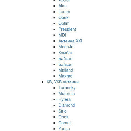
Alan
Lemm
Opek
Optim
President
MDI
Антенна XXI
MegaJet
Комбат
Байкал
Байкал
Midland
Maxrad
КВ, УКВ антенны
Turbosky
Motorola
Hytera
Diamond
Sirio
Opek
Comet
Yaesu