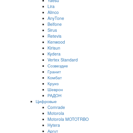
Yaesu
Lira
Alinco
AnyTone
Belfone
Sirus
Retevis
Kenwood
Kirisun
Kydera
Vertex Standard
Созвездие
Гранит
Комбат
Круиз
Шеврон
РАДОН
Цифровые
Comrade
Motorola
Motorola MOTOTRBO
Hytera
Аргут