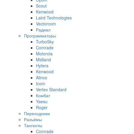
Scout
Kenwood
Laird Technologies
Vectorcom
Радиал
Программаторы
TurboSky
Comrade
Motorola
Midland
Hytera
Kenwood
Alinco
Icom
Vertex Standard
Комбат
Yaesu
Roger
Переходники
Разъёмы
Тангенты
Comrade