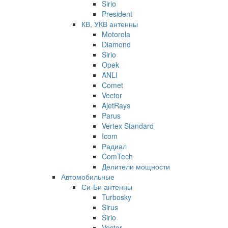
Sirio
President
КВ, УКВ антенны
Motorola
Diamond
Sirio
Opek
ANLI
Comet
Vector
AjetRays
Parus
Vertex Standard
Icom
Радиал
ComTech
Делители мощности
Автомобильные
Си-Би антенны
Turbosky
Sirus
Sirio
Vector