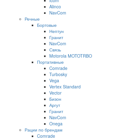
Icom
Alinco
NavCom
Речные
Бортовые
Нептун
Гранит
NavCom
Связь
Motorola MOTOTRBO
Портативные
Comrade
Turbosky
Vega
Vertex Standard
Vector
Бизон
Аргут
Гранит
NavCom
Onega
Рации по брендам
Comrade