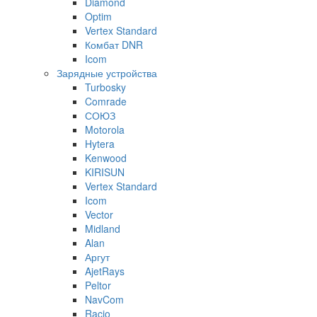
Diamond
Optim
Vertex Standard
Комбат DNR
Icom
Зарядные устройства
Turbosky
Comrade
СОЮЗ
Motorola
Hytera
Kenwood
KIRISUN
Vertex Standard
Icom
Vector
Midland
Alan
Аргут
AjetRays
Peltor
NavCom
Racio