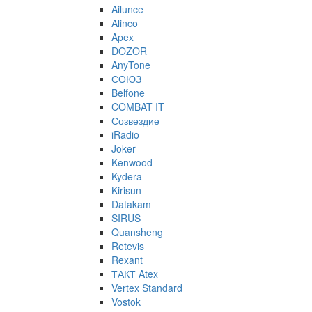
Ailunce
Alinco
Apex
DOZOR
AnyTone
СОЮЗ
Belfone
COMBAT IT
Созвездие
iRadio
Joker
Kenwood
Kydera
Kirisun
Datakam
SIRUS
Quansheng
Retevis
Rexant
ТАКТ Atex
Vertex Standard
Vostok