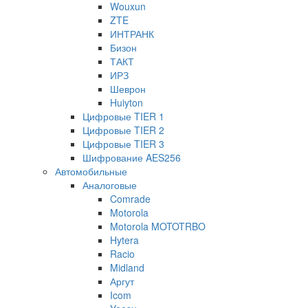
Wouxun
ZTE
ИНТРАНК
Бизон
ТАКТ
ИРЗ
Шеврон
Huiyton
Цифровые TIER 1
Цифровые TIER 2
Цифровые TIER 3
Шифрование AES256
Автомобильные
Аналоговые
Comrade
Motorola
Motorola MOTOTRBO
Hytera
Racio
Midland
Аргут
Icom