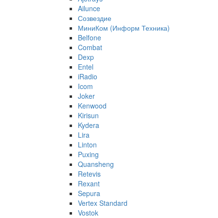
Ailunce
Созвездие
МиниКом (Информ Техника)
Belfone
Combat
Dexp
Entel
iRadio
Icom
Joker
Kenwood
Kirisun
Kydera
Lira
Linton
Puxing
Quansheng
Retevis
Rexant
Sepura
Vertex Standard
Vostok