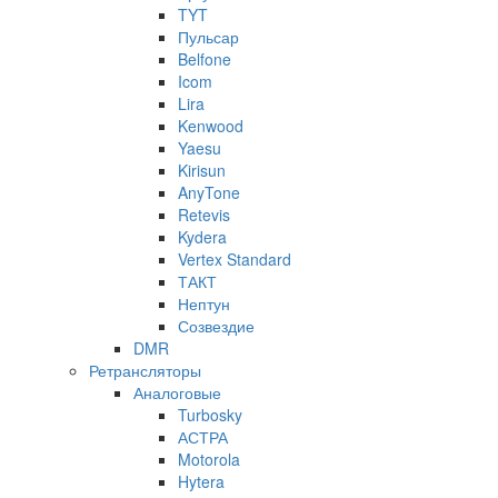
TYT
Пульсар
Belfone
Icom
Lira
Kenwood
Yaesu
Kirisun
AnyTone
Retevis
Kydera
Vertex Standard
ТАКТ
Нептун
Созвездие
DMR
Ретрансляторы
Аналоговые
Turbosky
АСТРА
Motorola
Hytera