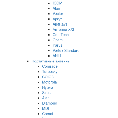
ICOM
Alan
Vector
Аргут
AjetRays
Антенна XXI
ComTech
Optim
Parus
Vertex Standard
ANLI
Портативные антенны
Comrade
Turbosky
СОЮЗ
Motorola
Hytera
Sirus
Alan
Diamond
MDI
Comet