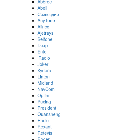
Abbree
Abell
Созвездие
AnyTone
Alinco
Ajetrays
Belfone
Dexp
Entel
iRadio
Joker
Kydera
Linton
Midland
NavCom
Optim
Puxing
President
Quansheng
Racio
Rexant
Retevis
Roger