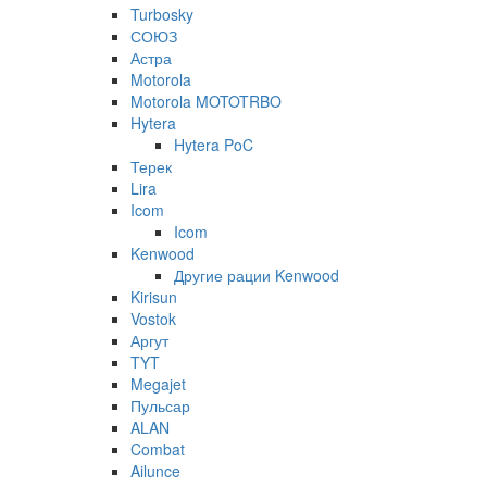
Turbosky
СОЮЗ
Астра
Motorola
Motorola MOTOTRBO
Hytera
Hytera PoC
Терек
Lira
Icom
Icom
Kenwood
Другие рации Kenwood
Kirisun
Vostok
Аргут
TYT
Megajet
Пульсар
ALAN
Combat
Ailunce