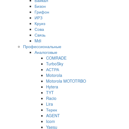
Байкал
Бизон
Грифон
ИРЗ
Круиз
Сова
Связь
Mdi
Профессиональные
Аналоговые
COMRADE
TurboSky
АСТРА
Motorola
Motorola MOTOTRBO
Hytera
TYT
Racio
Lira
Терек
AGENT
Icom
Yaesu