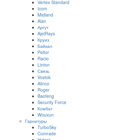
Vertex Standard
Icom
Midland
Alan
Аргут
AjetRays
Круиз
Байкал
Peltor
Racio
Linton
Связь
Vostok
Alinco
Roger
Baofeng
Security Force
Комбат
Wouxun
Гарнитуры
TurboSky
Comrade
Hytera