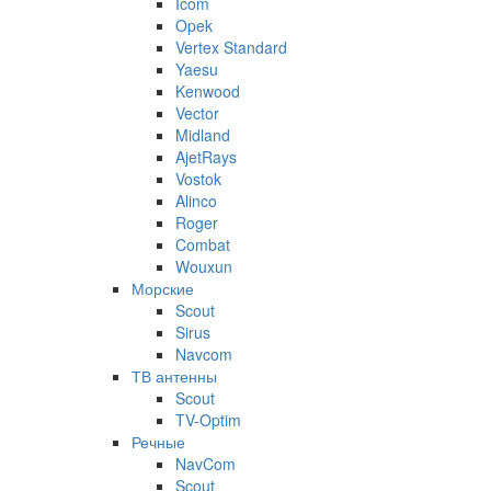
Icom
Opek
Vertex Standard
Yaesu
Kenwood
Vector
Midland
AjetRays
Vostok
Alinco
Roger
Combat
Wouxun
Морские
Scout
Sirus
Navcom
ТВ антенны
Scout
TV-Optim
Речные
NavCom
Scout