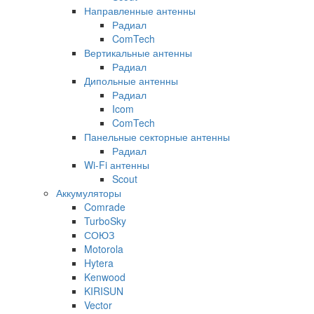
Направленные антенны
Радиал
ComTech
Вертикальные антенны
Радиал
Дипольные антенны
Радиал
Icom
ComTech
Панельные секторные антенны
Радиал
Wi-Fi антенны
Scout
Аккумуляторы
Comrade
TurboSky
СОЮЗ
Motorola
Hytera
Kenwood
KIRISUN
Vector