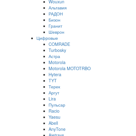
Wouxun
Альтавия
РАДОН
Бизон
Гранит
Шеврон
Цифровые
COMRADE
Turbosky
Астра
Motorola
Motorola MOTOTRBO
Hytera
TYT
Терек
Аргут
Lira
Пульсар
Racio
Yaesu
Abell
AnyTone
Ajetrays