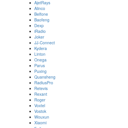
AjetRays
Alinco
Belfone
Baofeng
Dexp
iRadio
Joker
JJ-Connect
Kydera
Linton
Onega
Parus
Puxing
Quansheng
RadiusPro
Retevis
Rexant
Roger
Voxtel
Vostok
Wouxun
Xiaomi