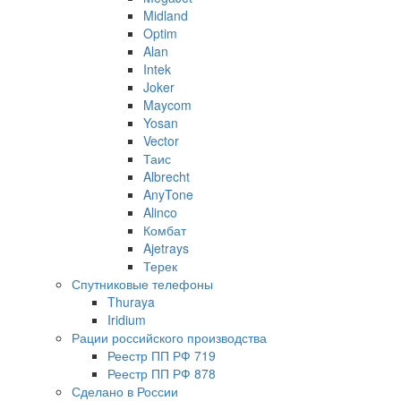
Midland
Optim
Alan
Intek
Joker
Maycom
Yosan
Vector
Таис
Albrecht
AnyTone
Alinco
Комбат
Ajetrays
Терек
Спутниковые телефоны
Thuraya
Iridium
Рации российского производства
Реестр ПП РФ 719
Реестр ПП РФ 878
Сделано в России