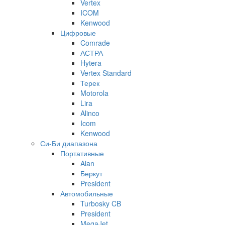
Vertex
ICOM
Kenwood
Цифровые
Comrade
АСТРА
Hytera
Vertex Standard
Терек
Motorola
Lira
Alinco
Icom
Kenwood
Си-Би диапазона
Портативные
Alan
Беркут
President
Автомобильные
Turbosky CB
President
MegaJet