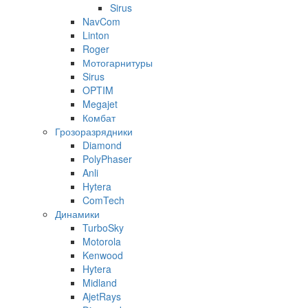
Sirus
NavCom
Linton
Roger
Мотогарнитуры
Sirus
OPTIM
Megajet
Комбат
Грозоразрядники
Diamond
PolyPhaser
Anli
Hytera
ComTech
Динамики
TurboSky
Motorola
Kenwood
Hytera
Midland
AjetRays