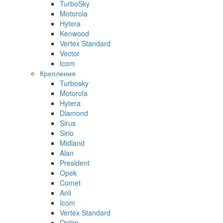
TurboSky
Motorola
Hytera
Kenwood
Vertex Standard
Vector
Icom
Крепления
Turbosky
Motorola
Hytera
Diamond
Sirus
Sirio
Midland
Alan
President
Opek
Comet
Anli
Icom
Vertex Standard
Optim