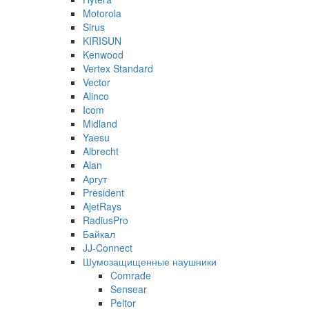
Motorola
Sirus
KIRISUN
Kenwood
Vertex Standard
Vector
Alinco
Icom
Midland
Yaesu
Albrecht
Alan
Аргут
President
AjetRays
RadiusPro
Байкал
JJ-Connect
Шумозащищенные наушники
Comrade
Sensear
Peltor