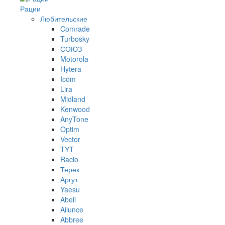
Рации
Любительские
Comrade
Turbosky
СОЮЗ
Motorola
Hytera
Icom
Lira
Midland
Kenwood
AnyTone
Optim
Vector
TYT
Racio
Терек
Аргут
Yaesu
Abell
Ailunce
Abbree