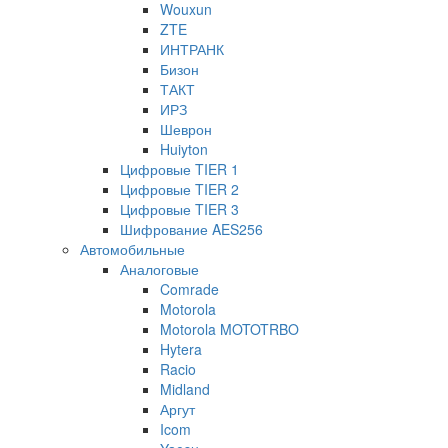
Wouxun
ZTE
ИНТРАНК
Бизон
ТАКТ
ИРЗ
Шеврон
Huiyton
Цифровые TIER 1
Цифровые TIER 2
Цифровые TIER 3
Шифрование AES256
Автомобильные
Аналоговые
Comrade
Motorola
Motorola MOTOTRBO
Hytera
Racio
Midland
Аргут
Icom