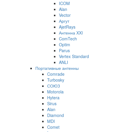
ICOM
Alan
Vector
Аргут
AjetRays
Антенна XXI
ComTech
Optim
Parus
Vertex Standard
ANLI
Портативные антенны
Comrade
Turbosky
СОЮЗ
Motorola
Hytera
Sirus
Alan
Diamond
MDI
Comet