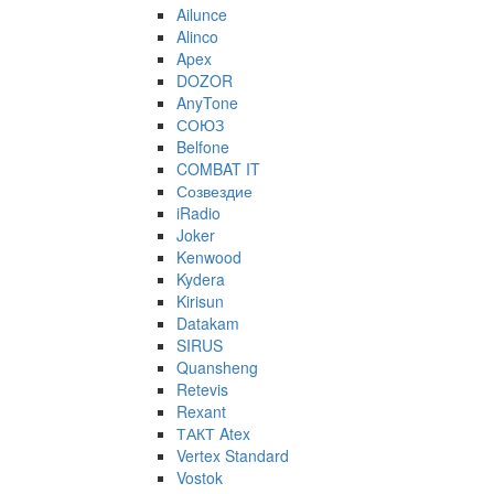
Ailunce
Alinco
Apex
DOZOR
AnyTone
СОЮЗ
Belfone
COMBAT IT
Созвездие
iRadio
Joker
Kenwood
Kydera
Kirisun
Datakam
SIRUS
Quansheng
Retevis
Rexant
ТАКТ Atex
Vertex Standard
Vostok