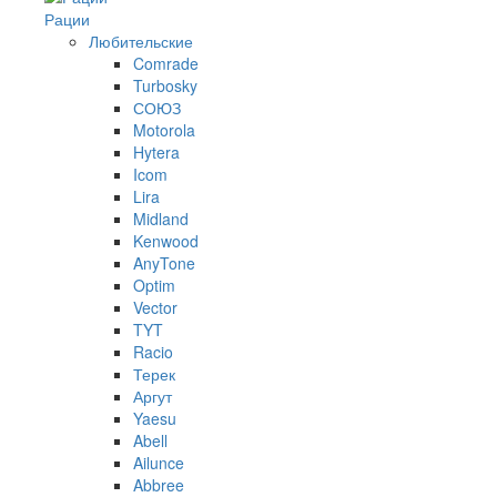
Рации
Любительские
Comrade
Turbosky
СОЮЗ
Motorola
Hytera
Icom
Lira
Midland
Kenwood
AnyTone
Optim
Vector
TYT
Racio
Терек
Аргут
Yaesu
Abell
Ailunce
Abbree