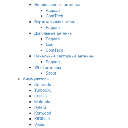
Направленные антенны
Радиал
ComTech
Вертикальные антенны
Радиал
Дипольные антенны
Радиал
Icom
ComTech
Панельные секторные антенны
Радиал
Wi-Fi антенны
Scout
Аккумуляторы
Comrade
TurboSky
СОЮЗ
Motorola
Hytera
Kenwood
KIRISUN
Vector