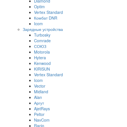
Diamond
Optim
Vertex Standard
Комбат DNR
Icom
Зарядные устройства
Turbosky
Comrade
СОЮЗ
Motorola
Hytera
Kenwood
KIRISUN
Vertex Standard
Icom
Vector
Midland
Alan
Аргут
AjetRays
Peltor
NavCom
Racio