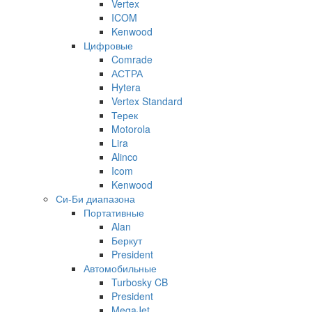
Vertex
ICOM
Kenwood
Цифровые
Comrade
АСТРА
Hytera
Vertex Standard
Терек
Motorola
Lira
Alinco
Icom
Kenwood
Си-Би диапазона
Портативные
Alan
Беркут
President
Автомобильные
Turbosky CB
President
MegaJet