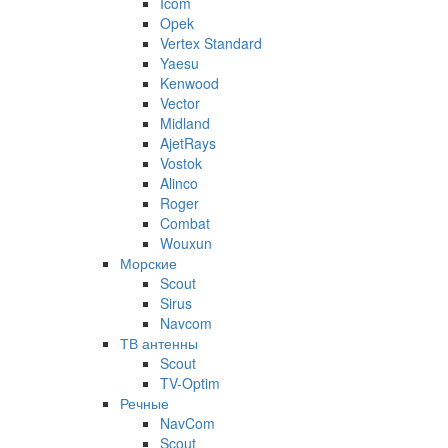
Icom
Opek
Vertex Standard
Yaesu
Kenwood
Vector
Midland
AjetRays
Vostok
Alinco
Roger
Combat
Wouxun
Морские
Scout
Sirus
Navcom
ТВ антенны
Scout
TV-Optim
Речные
NavCom
Scout