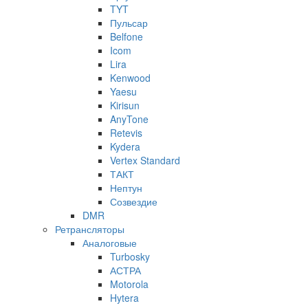
TYT
Пульсар
Belfone
Icom
Lira
Kenwood
Yaesu
Kirisun
AnyTone
Retevis
Kydera
Vertex Standard
ТАКТ
Нептун
Созвездие
DMR
Ретрансляторы
Аналоговые
Turbosky
АСТРА
Motorola
Hytera