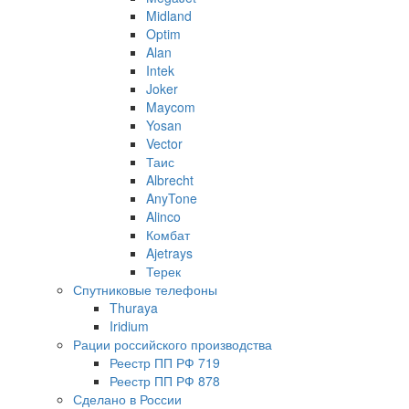
Midland
Optim
Alan
Intek
Joker
Maycom
Yosan
Vector
Таис
Albrecht
AnyTone
Alinco
Комбат
Ajetrays
Терек
Спутниковые телефоны
Thuraya
Iridium
Рации российского производства
Реестр ПП РФ 719
Реестр ПП РФ 878
Сделано в России