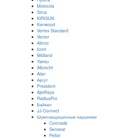
Motorola
Sirus
KIRISUN
Kenwood
Vertex Standard
Vector
Alinco
Icom
Midland
Yaesu
Albrecht
Alan
Аргут
President
AjetRays
RadiusPro
Байкал
JJ-Connect
Шумозащищенные наушники
Comrade
Sensear
Peltor