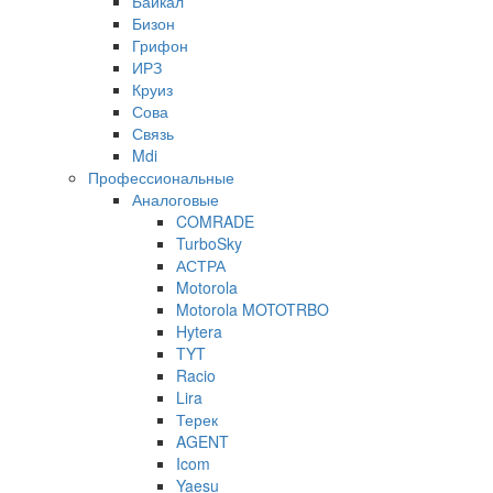
Байкал
Бизон
Грифон
ИРЗ
Круиз
Сова
Связь
Mdi
Профессиональные
Аналоговые
COMRADE
TurboSky
АСТРА
Motorola
Motorola MOTOTRBO
Hytera
TYT
Racio
Lira
Терек
AGENT
Icom
Yaesu