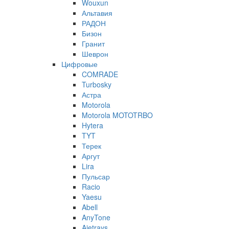
Wouxun
Альтавия
РАДОН
Бизон
Гранит
Шеврон
Цифровые
COMRADE
Turbosky
Астра
Motorola
Motorola MOTOTRBO
Hytera
TYT
Терек
Аргут
Lira
Пульсар
Racio
Yaesu
Abell
AnyTone
Ajetrays