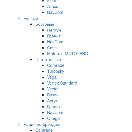
Icom
Alinco
NavCom
Речные
Бортовые
Нептун
Гранит
NavCom
Связь
Motorola MOTOTRBO
Портативные
Comrade
Turbosky
Vega
Vertex Standard
Vector
Бизон
Аргут
Гранит
NavCom
Onega
Рации по брендам
Comrade