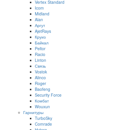
Vertex Standard
Icom
Midland
Alan
Аргут
AjetRays
Круиз
Байкал
Peltor
Racio
Linton
Связь
Vostok
Alinco
Roger
Baofeng
Security Force
Комбат
Wouxun
Гарнитуры
TurboSky
Comrade
Hytera