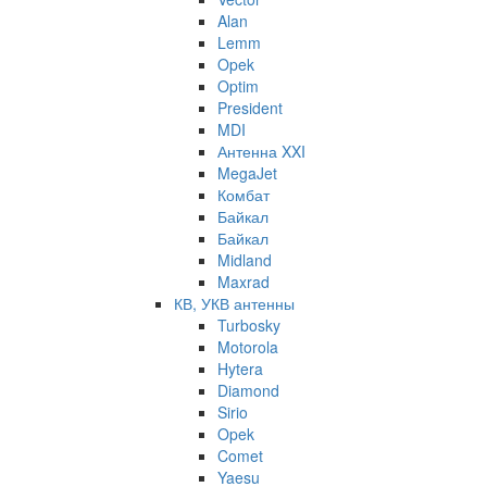
Alan
Lemm
Opek
Optim
President
MDI
Антенна XXI
MegaJet
Комбат
Байкал
Байкал
Midland
Maxrad
КВ, УКВ антенны
Turbosky
Motorola
Hytera
Diamond
Sirio
Opek
Comet
Yaesu