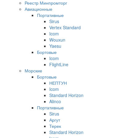
Реестр Минпромторг
Авиационные
Портативные
Sirus
Vertex Standard
Icom
Wouxun
Yaesu
Бортовые
Icom
FlightLine
Морские
Бортовые
НЕПТУН
Icom
Standard Horizon
Alinco
Портативные
Sirus
Аргут
Терек
Standard Horizon