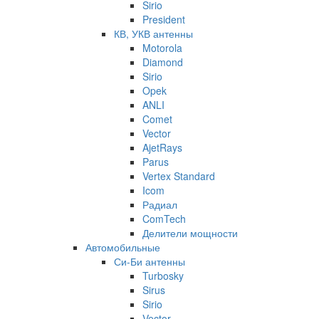
Sirio
President
КВ, УКВ антенны
Motorola
Diamond
Sirio
Opek
ANLI
Comet
Vector
AjetRays
Parus
Vertex Standard
Icom
Радиал
ComTech
Делители мощности
Автомобильные
Си-Би антенны
Turbosky
Sirus
Sirio
Vector