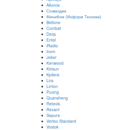
Ailunce
Созвездие
МиниКом (Информ Техника)
Belfone
Combat
Dexp
Entel
iRadio
Icom
Joker
Kenwood
Kirisun
Kydera
Lira
Linton
Puxing
Quansheng
Retevis
Rexant
Sepura
Vertex Standard
Vostok