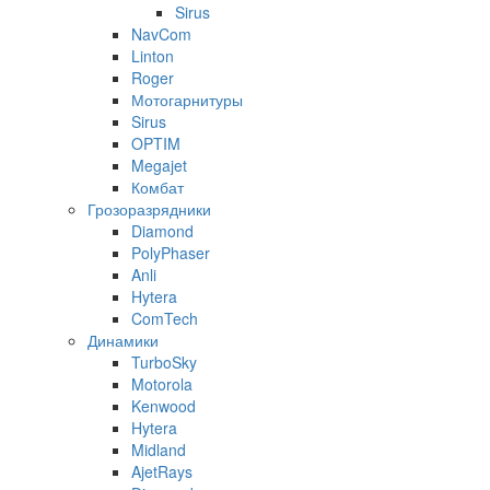
Sirus
NavCom
Linton
Roger
Мотогарнитуры
Sirus
OPTIM
Megajet
Комбат
Грозоразрядники
Diamond
PolyPhaser
Anli
Hytera
ComTech
Динамики
TurboSky
Motorola
Kenwood
Hytera
Midland
AjetRays