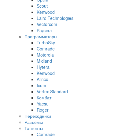
Scout
Kenwood
Laird Technologies
Vectorcom
Радиал
Программаторы
TurboSky
Comrade
Motorola
Midland
Hytera
Kenwood
Alinco
Icom
Vertex Standard
Комбат
Yaesu
Roger
Переходники
Разъёмы
Тангенты
Comrade