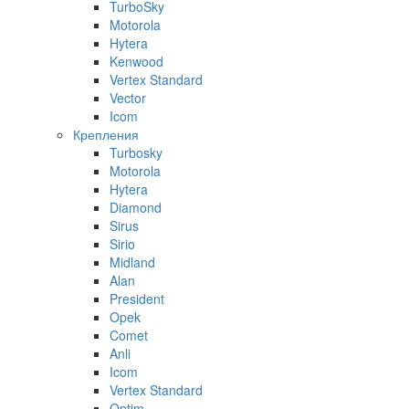
TurboSky
Motorola
Hytera
Kenwood
Vertex Standard
Vector
Icom
Крепления
Turbosky
Motorola
Hytera
Diamond
Sirus
Sirio
Midland
Alan
President
Opek
Comet
Anli
Icom
Vertex Standard
Optim