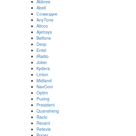
Abbree
Abell
Созвездие
AnyTone
Alinco
Ajetrays
Belfone
Dexp
Entel
iRadio
Joker
Kydera
Linton
Midland
NavCom
Optim
Puxing
President
Quansheng
Racio
Rexant
Retevis
Roger