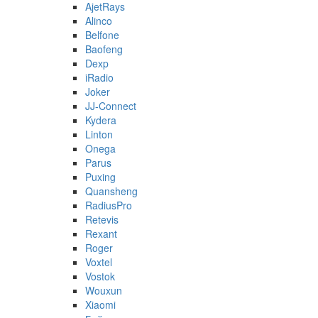
AjetRays
Alinco
Belfone
Baofeng
Dexp
iRadio
Joker
JJ-Connect
Kydera
Linton
Onega
Parus
Puxing
Quansheng
RadiusPro
Retevis
Rexant
Roger
Voxtel
Vostok
Wouxun
Xiaomi