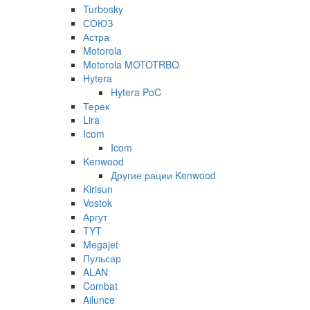
Turbosky
СОЮЗ
Астра
Motorola
Motorola MOTOTRBO
Hytera
Hytera PoC
Терек
Lira
Icom
Icom
Kenwood
Другие рации Kenwood
Kirisun
Vostok
Аргут
TYT
Megajet
Пульсар
ALAN
Combat
Ailunce