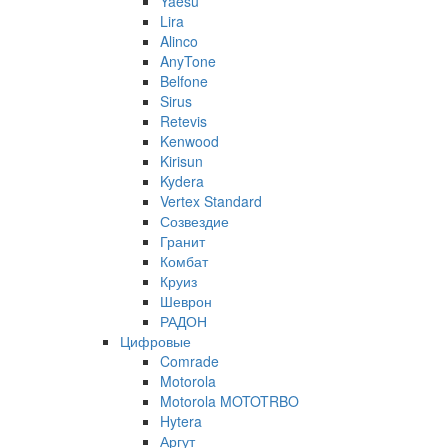
Yaesu
Lira
Alinco
AnyTone
Belfone
Sirus
Retevis
Kenwood
Kirisun
Kydera
Vertex Standard
Созвездие
Гранит
Комбат
Круиз
Шеврон
РАДОН
Цифровые
Comrade
Motorola
Motorola MOTOTRBO
Hytera
Аргут