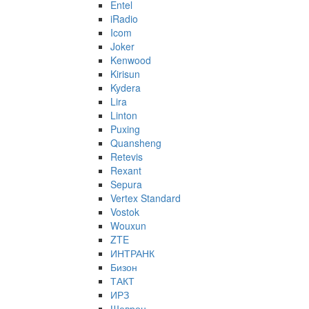
Entel
iRadio
Icom
Joker
Kenwood
Kirisun
Kydera
Lira
Linton
Puxing
Quansheng
Retevis
Rexant
Sepura
Vertex Standard
Vostok
Wouxun
ZTE
ИНТРАНК
Бизон
ТАКТ
ИРЗ
Шеврон