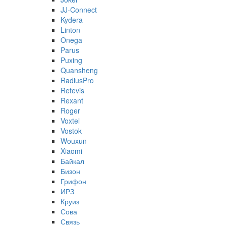
JJ-Connect
Kydera
Linton
Onega
Parus
Puxing
Quansheng
RadiusPro
Retevis
Rexant
Roger
Voxtel
Vostok
Wouxun
Xiaomi
Байкал
Бизон
Грифон
ИРЗ
Круиз
Сова
Связь