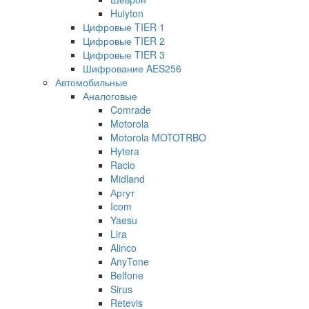
Huiyton
Цифровые TIER 1
Цифровые TIER 2
Цифровые TIER 3
Шифрование AES256
Автомобильные
Аналоговые
Comrade
Motorola
Motorola MOTOTRBO
Hytera
Racio
Midland
Аргут
Icom
Yaesu
Lira
Alinco
AnyTone
Belfone
Sirus
Retevis