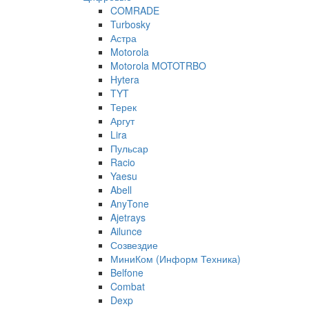
COMRADE
Turbosky
Астра
Motorola
Motorola MOTOTRBO
Hytera
TYT
Терек
Аргут
Lira
Пульсар
Racio
Yaesu
Abell
AnyTone
Ajetrays
Ailunce
Созвездие
МиниКом (Информ Техника)
Belfone
Combat
Dexp