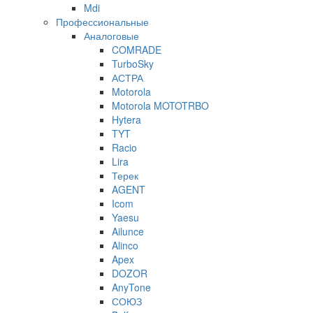
Mdi
Профессиональные
Аналоговые
COMRADE
TurboSky
АСТРА
Motorola
Motorola MOTOTRBO
Hytera
TYT
Racio
Lira
Терек
AGENT
Icom
Yaesu
Ailunce
Alinco
Apex
DOZOR
AnyTone
СОЮЗ