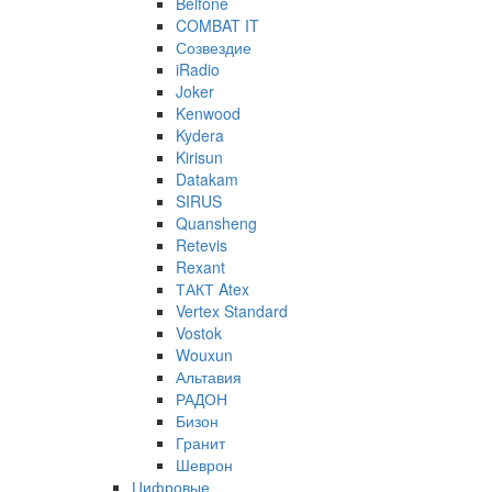
Belfone
COMBAT IT
Созвездие
iRadio
Joker
Kenwood
Kydera
Kirisun
Datakam
SIRUS
Quansheng
Retevis
Rexant
ТАКТ Atex
Vertex Standard
Vostok
Wouxun
Альтавия
РАДОН
Бизон
Гранит
Шеврон
Цифровые