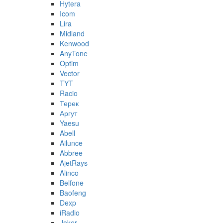
Hytera
Icom
Lira
Midland
Kenwood
AnyTone
Optim
Vector
TYT
Racio
Терек
Аргут
Yaesu
Abell
Ailunce
Abbree
AjetRays
Alinco
Belfone
Baofeng
Dexp
iRadio
Joker