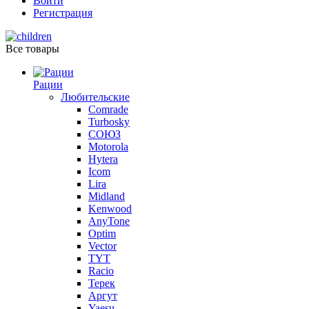
Войти
Регистрация
Все товары
Рации
Любительские
Comrade
Turbosky
СОЮЗ
Motorola
Hytera
Icom
Lira
Midland
Kenwood
AnyTone
Optim
Vector
TYT
Racio
Терек
Аргут
Yaesu