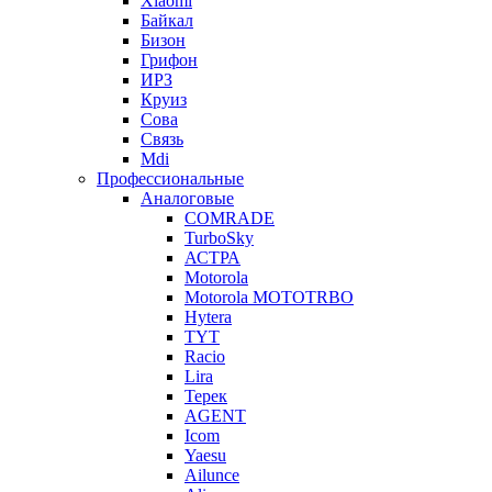
Xiaomi
Байкал
Бизон
Грифон
ИРЗ
Круиз
Сова
Связь
Mdi
Профессиональные
Аналоговые
COMRADE
TurboSky
АСТРА
Motorola
Motorola MOTOTRBO
Hytera
TYT
Racio
Lira
Терек
AGENT
Icom
Yaesu
Ailunce