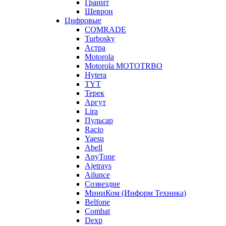
Гранит
Шеврон
Цифровые
COMRADE
Turbosky
Астра
Motorola
Motorola MOTOTRBO
Hytera
TYT
Терек
Аргут
Lira
Пульсар
Racio
Yaesu
Abell
AnyTone
Ajetrays
Ailunce
Созвездие
МиниКом (Информ Техника)
Belfone
Combat
Dexp