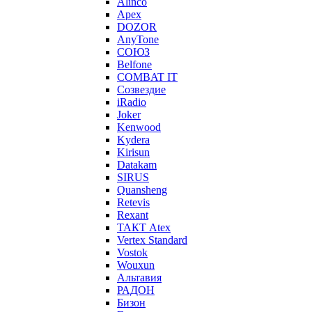
Alinco
Apex
DOZOR
AnyTone
СОЮЗ
Belfone
COMBAT IT
Созвездие
iRadio
Joker
Kenwood
Kydera
Kirisun
Datakam
SIRUS
Quansheng
Retevis
Rexant
ТАКТ Atex
Vertex Standard
Vostok
Wouxun
Альтавия
РАДОН
Бизон