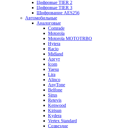
Цифровые TIER 2
Цифровые TIER 3
Шифрование AES256
Автомобильные
Аналоговые
Comrade
Motorola
Motorola MOTOTRBO
Hytera
Racio
Midland
Аргут
Icom
Yaesu
Lira
Alinco
AnyTone
Belfone
Sirus
Retevis
Kenwood
Kirisun
Kydera
Vertex Standard
Созвездие