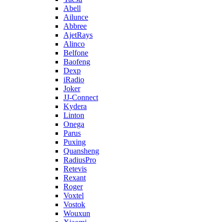
Abell
Ailunce
Abbree
AjetRays
Alinco
Belfone
Baofeng
Dexp
iRadio
Joker
JJ-Connect
Kydera
Linton
Onega
Parus
Puxing
Quansheng
RadiusPro
Retevis
Rexant
Roger
Voxtel
Vostok
Wouxun