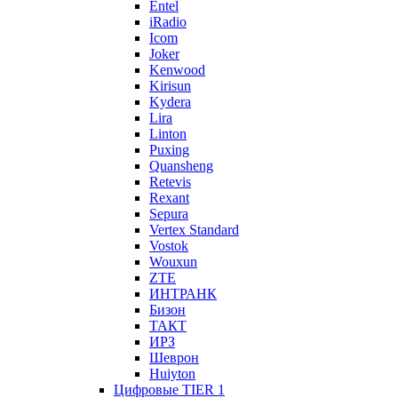
Entel
iRadio
Icom
Joker
Kenwood
Kirisun
Kydera
Lira
Linton
Puxing
Quansheng
Retevis
Rexant
Sepura
Vertex Standard
Vostok
Wouxun
ZTE
ИНТРАНК
Бизон
ТАКТ
ИРЗ
Шеврон
Huiyton
Цифровые TIER 1